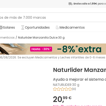
Envíos sólo a 1,99€
para c
Solares
Oportunidades
Medicamentos
imenticios
/
Naturlider Manzanilla Dulce 30 g
l 16/08/2026. Se excluyen Medicamentos y Leches infantiles de 0-6 meses
Naturlider Manzan
Ayuda a mejorar el sistema di
NATURLIDER
·
30 g
(
0
)
20,
99 €