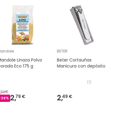
Muy TOP
Mandole
BETER
Sotya
andole Linaza Polvo
Beter Cortauñas
Sotya O
orada Eco 175 g
Manicura con depósito
100 perla
(
1
)
,50€
16,55€
2,
2,
10
79 €
49 €
-
38
%
-
37
%