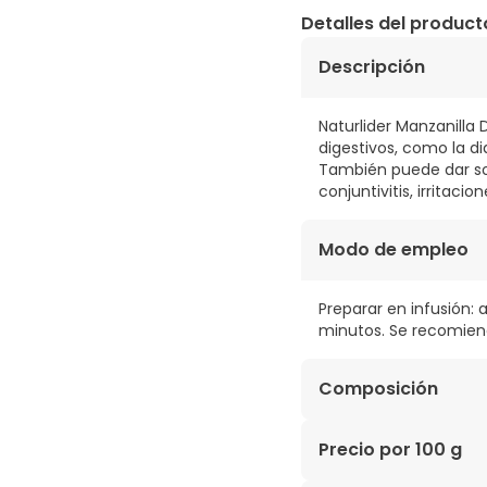
Detalles del product
Descripción
Naturlider Manzanilla
digestivos, como la di
También puede dar sop
conjuntivitis, irritaci
Modo de empleo
Preparar en infusión:
minutos. Se recomienda
Composición
Manzanilla dulce para
Precio por 100 g