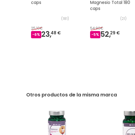
caps
Magnesio Total 180
caps
(
181
)
(
21
)
25,10€
54,90€
23,
52,
48 €
29 €
-
6
%
-
5
%
Otros productos de la misma marca