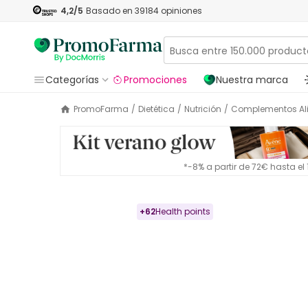
4,2
/5
Basado en
39184
opiniones
Categorías
Promociones
Nuestra marca
PromoFarma
/
Dietética
/
Nutrición
/
Complementos Al
*-8% a partir de 72€ hasta e
+
62
Health points