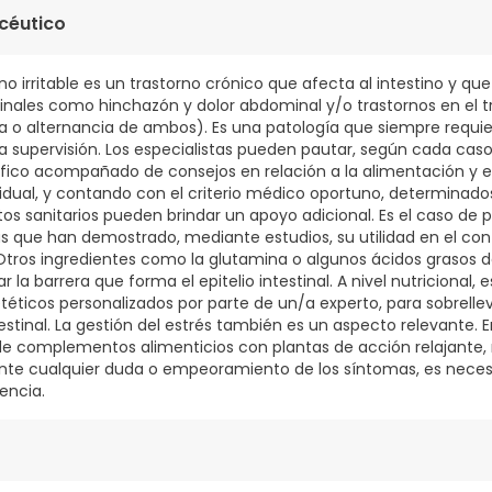
céutico
ino irritable es un trastorno crónico que afecta al intestino y qu
tinales como hinchazón y dolor abdominal y/o trastornos en el t
ea o alternancia de ambos). Es una patología que siempre requi
 supervisión. Los especialistas pueden pautar, según cada caso
ico acompañado de consejos en relación a la alimentación y el 
vidual, y contando con el criterio médico oportuno, determin
tos sanitarios pueden brindar un apoyo adicional. Es el caso de
as que han demostrado, mediante estudios, su utilidad en el co
e. Otros ingredientes como la glutamina o algunos ácidos grasos
r la barrera que forma el epitelio intestinal. A nivel nutriciona
etéticos personalizados por parte de un/a experto, para sobrelle
testinal. La gestión del estrés también es un aspecto relevante. E
 de complementos alimenticios con plantas de acción relajante
Ante cualquier duda o empeoramiento de los síntomas, es necesa
encia.