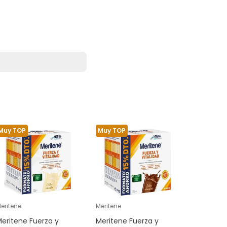
Muy TOP
Muy TOP
Muy TOP
eritene
Meritene
Solgar
eritene Fuerza y
Meritene Fuerza y
Solgar M