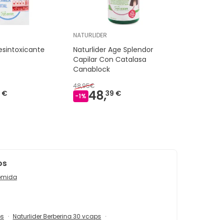
NATURLIDER
esintoxicante
Naturlider Age Splendor
Capilar Con Catalasa
Canablock
48,95€
48,
 €
39 €
-
1
%
os
Comida
ps
Naturlider Berberina 30 vcaps