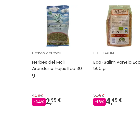
Herbes del moli
ECO-SALIM
Herbes del Moli
Eco-Salim Panela Ec
Arandano Hojas Eco 30
500 g
g
4,50€
5,50€
2,
4,
99 €
49 €
-
34
%
-
18
%