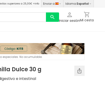
Enviar a
:
Idioma
:
Español
estas superiores a 25,00€
+info
Mi cesta
Iniciar sesión
 o especiales. No acumulable.
illa Dulce 30 g
gestivo e intestinal