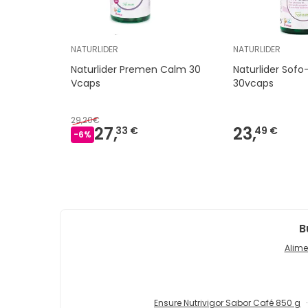
NATURLIDER
NATURLIDER
Naturlider Premen Calm 30
Naturlider Sof
Vcaps
30vcaps
29,20€
27,
23,
33 €
49 €
-
6
%
B
Alime
Ensure Nutrivigor Sabor Café 850 g