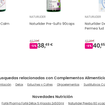
NATURLIDER
NATURLIDER
o-Calm
Naturlider Pre-Sulfo 90caps
Naturlíder D
Permea 1ud
40,70€
43,35€
38,
40,
49 €
65
-
5
%
-
6
%
usquedas relacionadas con Complementos Alimentici
ntación
Detox
Estuches y Cofres
Oligoelementos
Sustitutivos 
Novedades
Nutrición
Forté Pharma Forté Détox 5 Hígado 2x500ml
Naturlider Prexibo 60 vca