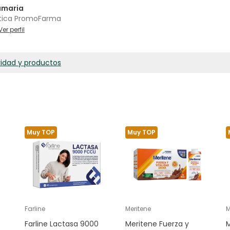
amaria
tica PromoFarma
Ver perfil
ridad y productos
Muy TOP
Muy TOP
Farline
Meritene
M
Farline Lactasa 9000
Meritene Fuerza y
M