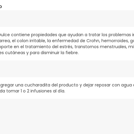
o
 Dulce contiene propiedades que ayudan a tratar los problemas i
arrea, el colon irritable, la enfermedad de Crohn, hemorroides, ga
orte en el tratamiento del estrés, transtornos menstruales, mi
ones cutáneas y para disminuir la fiebre.
 agregar una cucharadita del producto y dejar reposar con agua c
 tomar 1 o 2 infusiones al día.
 infusiones