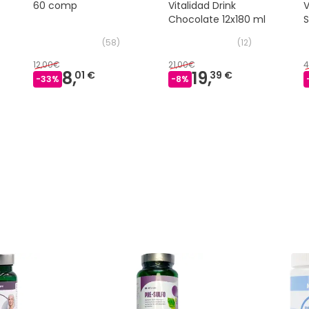
60 comp
Vitalidad Drink
V
Chocolate 12x180 ml
(
58
)
(
12
)
12,00€
21,00€
4
8,
19,
01 €
39 €
-
33
%
-
8
%