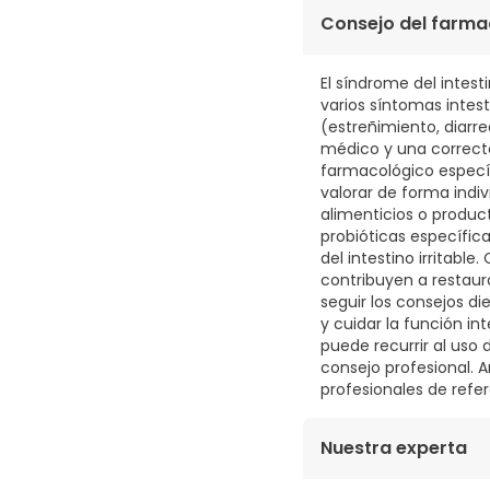
69,97€ / 100 g
Consejo del farma
El síndrome del intest
varios síntomas intes
(estreñimiento, diarr
médico y una correcta
farmacológico específ
valorar de forma indi
alimenticios o produc
probióticas específic
del intestino irritabl
contribuyen a restaura
seguir los consejos di
y cuidar la función in
puede recurrir al uso
consejo profesional. 
profesionales de refer
Nuestra experta