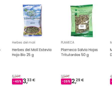
Herbes del moli
PLAMECA
o
Herbes del Molí Estevia
Plameca Salvia Hojas
M
Hoja Bio 25 g
Tritutardas 50 g
D
6,00€
3,50€
4
3,
2,
33 €
29 €
-
45
%
-
35
%