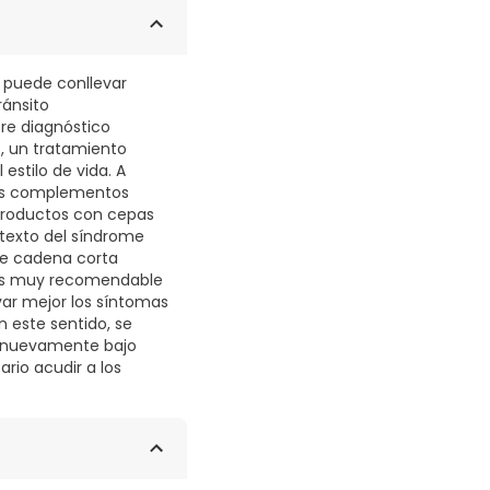
e puede conllevar
ránsito
ere diagnóstico
, un tratamiento
estilo de vida. A
ados complementos
 productos con cepas
ntexto del síndrome
 de cadena corta
l, es muy recomendable
var mejor los síntomas
n este sentido, se
, nuevamente bajo
rio acudir a los