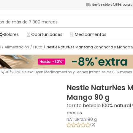
Envíos sólo a 1,99€
para c
Solares
Oportunidades
Medicamentos
é
/
Alimentación
/
Fruta
/
Nestle NaturNes Manzana Zanahoria y Mango 
l 16/08/2026. Se excluyen Medicamentos y Leches infantiles de 0-6 meses
Nestle NaturNes 
Mango 90 g
tarrito bebible 100% natural
meses
NATURNES
·
90 g
(
0
)