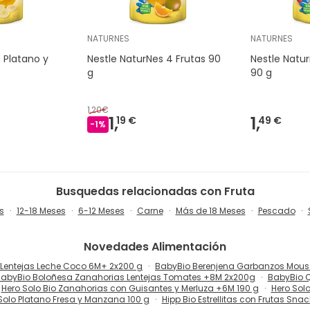
NATURNES
NATURNES
 Platano y
Nestle NaturNes 4 Frutas 90
Nestle Natur
g
90 g
1,20€
1,
1,
19 €
49 €
-
1
%
Busquedas relacionadas con Fruta
s
12-18 Meses
6-12 Meses
Carne
Más de 18 Meses
Pescado
Novedades
Alimentación
 Lentejas Leche Coco 6M+ 2x200 g
BabyBio Berenjena Garbanzos Mouss
abyBio Boloñesa Zanahorias Lentejas Tomates +8M 2x200g
BabyBio 
Hero Solo Bio Zanahorias con Guisantes y Merluza +6M 190 g
Hero Solo
Solo Platano Fresa y Manzana 100 g
Hipp Bio Estrellitas con Frutas Snac