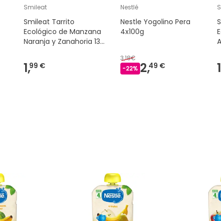
Smileat
Nestlé
S
Smileat Tarrito
Nestle Yogolino Pera
Ecológico de Manzana
4x100g
E
Naranja y Zanahoria 130
A
g
3,18€
1,
2,
1
99 €
49 €
-
22
%