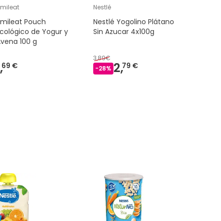
mileat
Nestlé
Nestlé
Smileat Pouch
Nestlé Yogolino Plátano
Nestlé p
cológico de Yogur y
Sin Azucar 4x100g
fresa 4u
vena 100 g
3,89€
2,95€
,
2,
2,
69 €
79 €
-
28
%
-
22
%