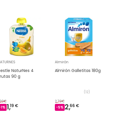
ATURNES
Almirón
Hero
estle NaturNes 4
Almirón Galletitas 180g
Hero Bab
rutas 90 g
(
12
)
,20€
2,79€
1,19€
1,
2,
0,
19 €
66 €
-
1
%
-
5
%
-
33
%