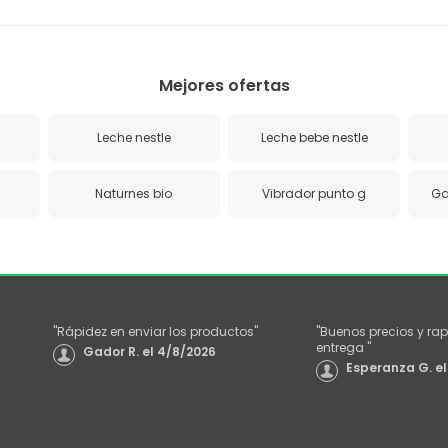
Mejores ofertas
Leche nestle
Leche bebe nestle
Naturnes bio
Vibrador punto g
Ga
"
Rápidez en enviar los productos
"
"
Buenos precios y rap
entrega
"
Gador R.
el
4/8/2026
Esperanza G.
el