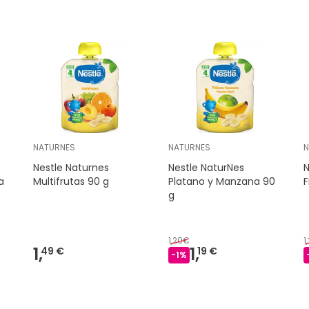
NATURNES
NATURNES
N
Nestle Naturnes
Nestle NaturNes
N
a
Multifrutas 90 g
Platano y Manzana 90
F
g
1,20€
1
1,
1,
49 €
19 €
-
1
%