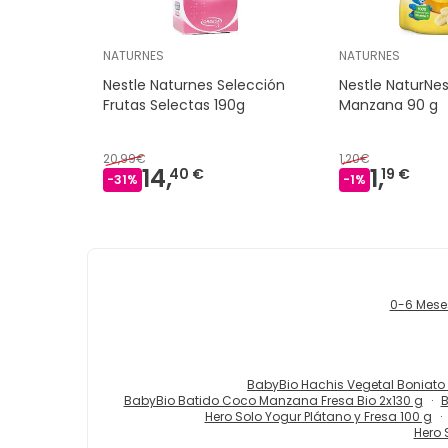
NATURNES
NATURNES
Nestle Naturnes Selección
Nestle NaturNes
Frutas Selectas 190g
Manzana 90 g
20,99€
1,20€
14,
1,
40 €
19 €
-
31
%
-
1
%
0-6 Mese
BabyBio Hachis Vegetal Boniato
BabyBio Batido Coco Manzana Fresa Bio 2x130 g
B
Hero Solo Yogur Plátano y Fresa 100 g
Hero 