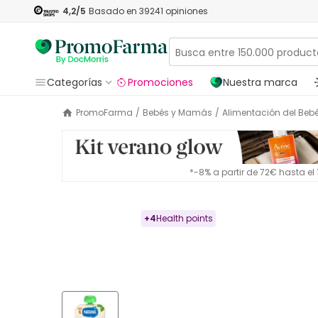
4,2
/5
Basado en
39241
opiniones
Categorías
Promociones
Nuestra marca
PromoFarma
/
Bebés y Mamás
/
Alimentación del Beb
*-8% a partir de 72€ hasta e
+
4
Health points