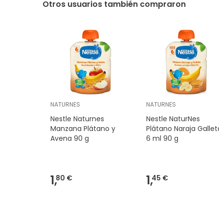
Otros usuarios también compraron
NATURNES
NATURNES
Nestle Naturnes
Nestle NaturNes
Manzana Plátano y
Plátano Naraja Gallet
Avena 90 g
6 ml 90 g
1,
1,
80 €
45 €