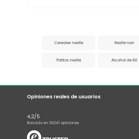
Cereales nestle
Nestle nan
Potitos nestle
Alcohol de 90
Opiniones reales de usuarios
4,2
/5
Basado en
39241
opiniones