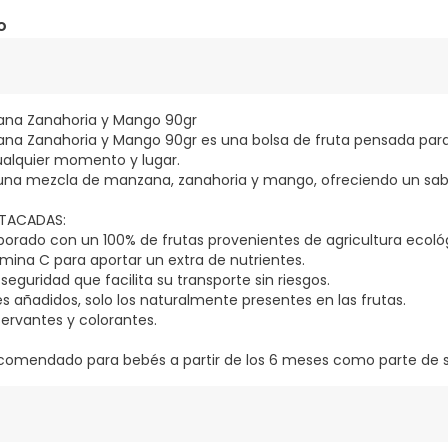
o
ana Zanahoria y Mango 90gr
ana Zanahoria y Mango 90gr es una bolsa de fruta pensada par
alquier momento y lugar.
 una mezcla de manzana, zanahoria y mango, ofreciendo un sabo
STACADAS:
aborado con un 100% de frutas provenientes de agricultura ecoló
amina C para aportar un extra de nutrientes.
seguridad que facilita su transporte sin riesgos.
s añadidos, solo los naturalmente presentes en las frutas.
servantes y colorantes.
comendado para bebés a partir de los 6 meses como parte de su