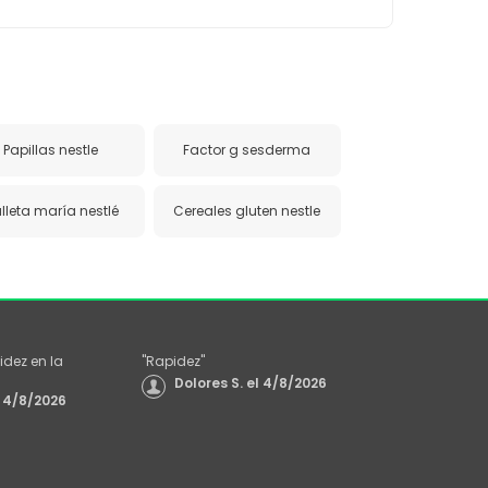
Papillas nestle
Factor g sesderma
lleta maría nestlé
Cereales gluten nestle
idez en la
"
Rapidez
"
Dolores S.
el
4/8/2026
4/8/2026