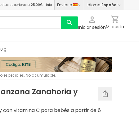
Enviar a
:
Idioma
:
Español
estas superiores a 25,00€
+info
Mi cesta
Iniciar sesión
90 g
 o especiales. No acumulable.
Manzana Zanahoria y
 y con vitamina C para bebés a partir de 6