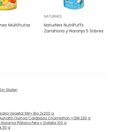
NATURNES
nes Multifrutas
NaturNes NutriPuffs
Zanahoria y Naranja 5 Sobres
Sin Gluten
aka Vegetal 6M+ Bio 2x200 g
Quinotto Quinoa Calabaza Champiñon +12M 230 g
 Naranja Plátano Pera y Galleta 100 g
k 30 g