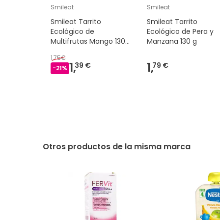
Smileat
Smileat
Smileat Tarrito
Smileat Tarrito
Ecológico de
Ecológico de Pera y
Multifrutas Mango 130
Manzana 130 g
g
1,75€
1,
1,
39 €
79 €
-
21
%
Otros productos de la misma marca