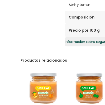
Abrir y tomar
Composición
Manzana, Zanahoria, 
Precio por 100 g
Información sobre segu
1,84€ / 100 g
Productos relacionados