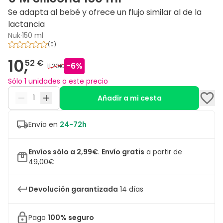
Se adapta al bebé y ofrece un flujo similar al de la
lactancia
Nuk
·
150 ml
(
0
)
10,
52 €
-
6
%
11,20€
Sólo 1 unidades a este precio
Añadir a mi cesta
Envío en
24-72h
Envíos sólo a 2,99€
.
Envío gratis
a partir de
49,00€
Devolución garantizada
14 días
Pago
100% seguro