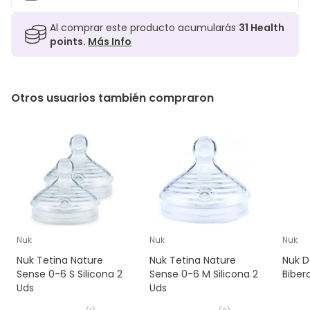
Al comprar este producto acumularás
31
Health
points.
Más Info
Otros usuarios también compraron
Nuk
Nuk
Nuk
Nuk Tetina Nature
Nuk Tetina Nature
Nuk D
Sense 0-6 S Silicona 2
Sense 0-6 M Silicona 2
Biber
Uds
Uds