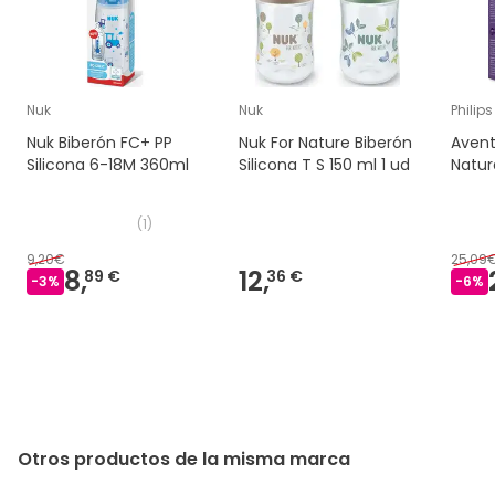
Nuk
Nuk
Philip
Nuk Biberón FC+ PP
Nuk For Nature Biberón
Avent
Silicona 6-18M 360ml
Silicona T S 150 ml 1 ud
Natur
(
1
)
9,20€
25,09
8,
12,
89 €
36 €
-
3
%
-
6
%
Otros productos de la misma marca