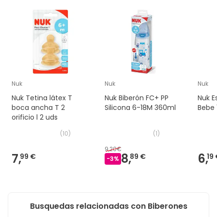
Nuk
Nuk
Nuk
Nuk Tetina látex T
Nuk Biberón FC+ PP
Nuk E
boca ancha T 2
Silicona 6-18M 360ml
Bebe 
orificio l 2 uds
(
10
)
(
1
)
9,20€
7,
8,
6,
99 €
89 €
19
-
3
%
Busquedas relacionadas con Biberones