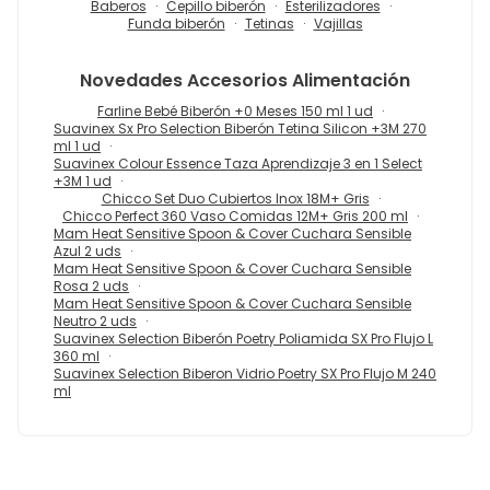
Baberos
Cepillo biberón
Esterilizadores
Funda biberón
Tetinas
Vajillas
Novedades
Accesorios Alimentación
Farline Bebé Biberón +0 Meses 150 ml 1 ud
Suavinex Sx Pro Selection Biberón Tetina Silicon +3M 270
ml 1 ud
Suavinex Colour Essence Taza Aprendizaje 3 en 1 Select
+3M 1 ud
Chicco Set Duo Cubiertos Inox 18M+ Gris
Chicco Perfect 360 Vaso Comidas 12M+ Gris 200 ml
Mam Heat Sensitive Spoon & Cover Cuchara Sensible
Azul 2 uds
Mam Heat Sensitive Spoon & Cover Cuchara Sensible
Rosa 2 uds
Mam Heat Sensitive Spoon & Cover Cuchara Sensible
Neutro 2 uds
Suavinex Selection Biberón Poetry Poliamida SX Pro Flujo L
360 ml
Suavinex Selection Biberon Vidrio Poetry SX Pro Flujo M 240
ml