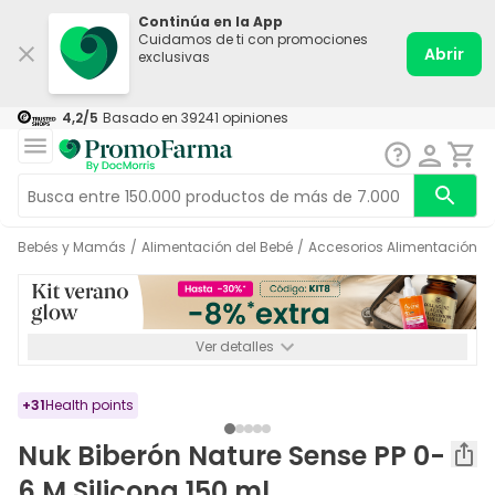
Continúa en la App
Cuidamos de ti con promociones
Abrir
exclusivas
4,2
/5
Basado en
39241
opiniones
Bebés y Mamás
/
Alimentación del Bebé
/
Accesorios Alimentación
/
Ver detalles
*-8% a partir de 72€ hasta el 16/08/2026. Se excluyen
Medicamentos y Leches infantiles de 0-6 meses o especiales. No
acumulable.
+
31
Health points
Nuk Biberón Nature Sense PP 0-
6 M Silicona 150 ml