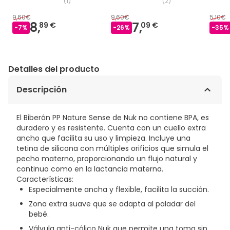
(
1
)
(
2
)
9,60€
9,60€
5,10€
8,
7,
89 €
09 €
-
7
%
-
26
%
-
35
%
Detalles del producto
Descripción
El Biberón PP Nature Sense de Nuk no contiene BPA, es
duradero y es resistente. Cuenta con un cuello extra
ancho que facilita su uso y limpieza. Incluye una
tetina de silicona con múltiples orificios que simula el
pecho materno, proporcionando un flujo natural y
continuo como en la lactancia materna.
Características:
Especialmente ancha y flexible, facilita la succión.
Zona extra suave que se adapta al paladar del
bebé.
Válvula anti-cólico Nuk que permite una toma sin