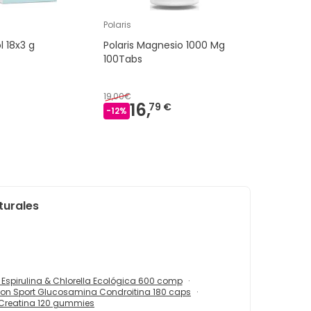
Polaris
ol 18x3 g
Polaris Magnesio 1000 Mg
100Tabs
19,00€
16,
79 €
-
12
%
turales
Espirulina & Chlorella Ecológica 600 comp
on Sport Glucosamina Condroitina 180 caps
Creatina 120 gummies