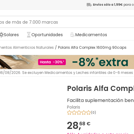
Envíos sólo a 1,99€
para c
Solares
Oportunidades
Medicamentos
entos Alimenticios Naturales
/
Polaris Alfa Complex 1600mg 90caps
l 16/08/2026. Se excluyen Medicamentos y Leches infantiles de 0-6 meses
Polaris Alfa Com
Facilita suplementación ben
Polaris
(
0
)
28,
68 €