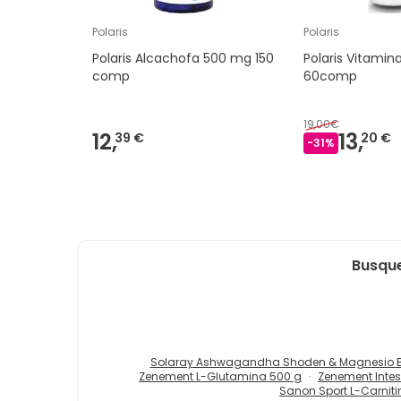
Polaris
Polaris
Polaris Alcachofa 500 mg 150
Polaris Vitamin
comp
60comp
19,00€
12,
13,
39 €
20 €
-
31
%
Busque
Solaray Ashwagandha Shoden & Magnesio Bi
Zenement L-Glutamina 500 g
Zenement Intes
Sanon Sport L-Carniti