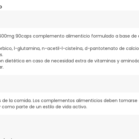
o
 1600mg 90caps complemento alimenticio formulado a base de
rbico, l-glutamina, n-acetil-l-cisteína, d-pantotenato de calcio, 
s.
ón dietética en caso de necesidad extra de vitaminas y aminoác
r.
s de la comida. Los complementos alimenticios deben tomarse 
y como parte de un estilo de vida activo.