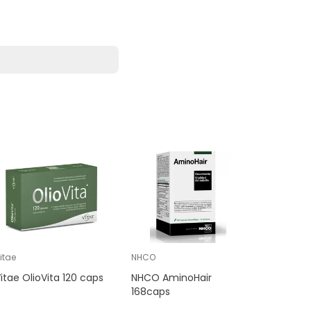
itae
NHCO
Ana Maria 
itae OlioVita 120 caps
NHCO AminoHair
Ana Maria
168caps
Magnesio
comp