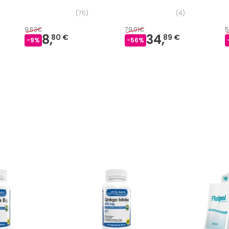
(
75
)
(
4
)
9,63€
79,01€
5
8,
34,
80 €
89 €
-
9
%
-
56
%