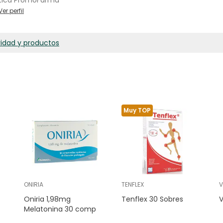
tica PromoFarma
Ver perfil
ridad y productos
Muy TOP
ONIRIA
TENFLEX
V
Oniria 1,98mg
Tenflex 30 Sobres
V
Melatonina 30 comp