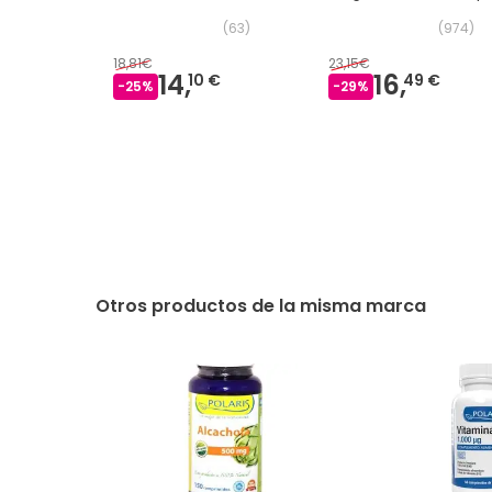
(
63
)
(
974
)
18,81€
23,15€
14,
16,
10 €
49 €
-
25
%
-
29
%
Otros productos de la misma marca