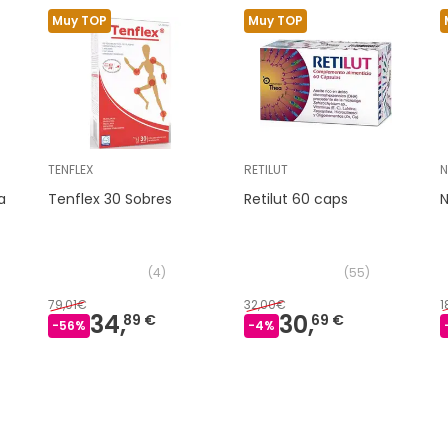
Muy TOP
Muy TOP
TENFLEX
RETILUT
N
a
Tenflex 30 Sobres
Retilut 60 caps
N
(
4
)
(
55
)
79,01€
32,00€
1
34,
30,
89 €
69 €
-
56
%
-
4
%