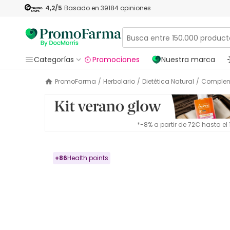
4,2
/5
Basado en
39184
opiniones
Categorías
Promociones
Nuestra marca
PromoFarma
/
Herbolario
/
Dietética Natural
/
Complem
*-8% a partir de 72€ hasta e
+
86
Health points