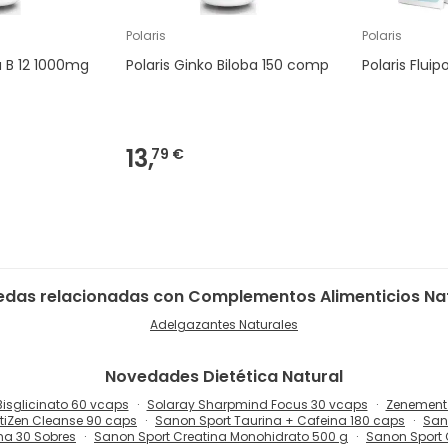
Polaris
Polaris
a B 12 1000mg
Polaris Ginko Biloba 150 comp
Polaris Fluip
13,
79 €
das relacionadas con Complementos Alimenticios Na
Adelgazantes Naturales
Novedades
Dietética Natural
sglicinato 60 vcaps
Solaray Sharpmind Focus 30 vcaps
Zenement 
tiZen Cleanse 90 caps
Sanon Sport Taurina + Cafeina 180 caps
San
na 30 Sobres
Sanon Sport Creatina Monohidrato 500 g
Sanon Sport 