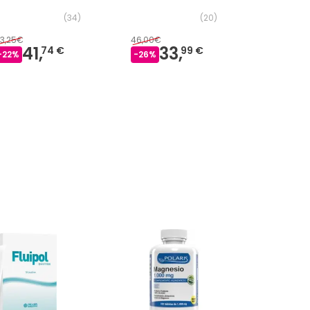
(
34
)
(
20
)
3,25€
46,00€
17,05€
41,
33,
13
74 €
99 €
-
22
%
-
26
%
-
23
%