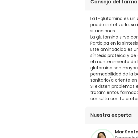
0,32€ / Cápsulas
Consejo del farma
La L-glutamina es un
puede sintetizarlo, 
situaciones.
La glutamina sirve co
Participa en la síntes
Este aminoácido es un
síntesis proteica y de
el mantenimiento de l
glutamina son mayore
permeabilidad de la ba
sanitario/a oriente en
Si existen problemas 
tratamientos farmaco
consulta con tu profes
Nuestra experta
Mar Sant