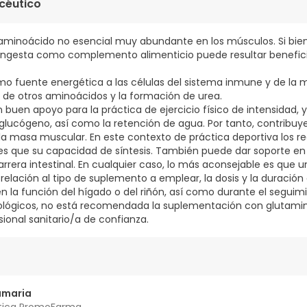
céutico
 aminoácido no esencial muy abundante en los músculos. Si bie
su ingesta como complemento alimenticio puede resultar benefi
mo fuente energética a las células del sistema inmune y de la m
is de otros aminoácidos y la formación de urea.
 buen apoyo para la práctica de ejercicio físico de intensidad, 
 glucógeno, así como la retención de agua. Por tanto, contribuy
a masa muscular. En este contexto de práctica deportiva los r
s que su capacidad de síntesis. También puede dar soporte en
rrera intestinal. En cualquier caso, lo más aconsejable es que u
 relación al tipo de suplemento a emplear, la dosis y la duración
en la función del hígado o del riñón, así como durante el segui
lógicos, no está recomendada la suplementación con glutamina
ional sanitario/a de confianza.
amaria