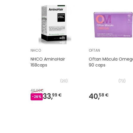
NHCO
OFTAN
NHCO AminoHair
Oftan Mácula Omeg
168caps
90 caps
(
20
)
(
72
)
46,00€
33,
40,
99 €
58 €
-
26
%