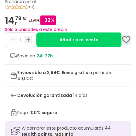
Pranarôm
·
5 ml
(
0
)
14,
79 €
-
32
%
21,90€
Sólo 3 unidades a este precio
Añadir a mi cesta
Envío en
24-72h
Envíos sólo a 2,99€
.
Envío gratis
a partir de
49,00€
Devolución garantizada
14 días
Pago
100% seguro
Al comprar este producto acumularás
44
Health points.
Más Info