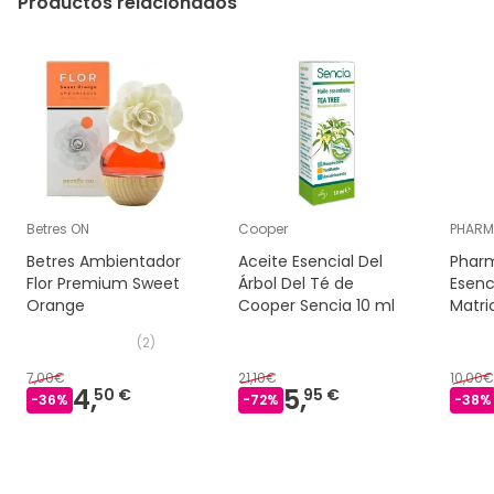
Productos relacionados
Vainilla, Naranja dulce, Madera de Hô, Canela de
Ceilán, Rosa de Damasco, Pachuli.
Betres ON
Cooper
PHARM
Betres Ambientador
Aceite Esencial Del
Pharm
Flor Premium Sweet
Árbol Del Té de
Esenc
Orange
Cooper Sencia 10 ml
Matri
(
2
)
7,00€
21,10€
10,00€
4,
5,
50 €
95 €
-
36
%
-
72
%
-
38
%