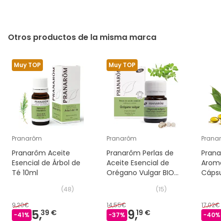
Otros productos de la misma marca
Muy TOP
Muy TOP
Pranarôm
Pranarôm
Prana
Pranarôm Aceite
Pranarôm Perlas de
Pran
Esencial de Árbol de
Aceite Esencial de
Arom
Té 10ml
Orégano Vulgar BIO
Cápsu
60caps
Urina
(
48
)
(
15
)
9,20€
14,55€
17,02€
5,
9,
39 €
19 €
-
41
%
-
37
%
-
40
%