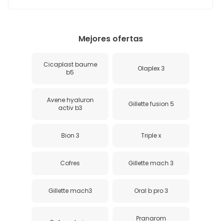
Mejores ofertas
Cicaplast baume
Olaplex 3
b5
Avene hyaluron
Gillette fusion 5
activ b3
Bion 3
Triple x
Cofres
Gillette mach 3
Gillette mach3
Oral b pro 3
Pranarom