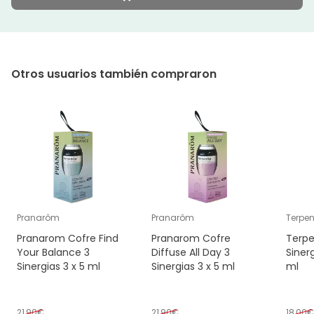
Otros usuarios también compraron
Pranarôm
Pranarôm
Terpen
Pranarom Cofre Find
Pranarom Cofre
Terpe
Your Balance 3
Diffuse All Day 3
Siner
Sinergias 3 x 5 ml
Sinergias 3 x 5 ml
ml
21,90€
21,90€
18,00€