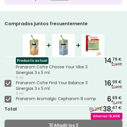
Comprados juntos frecuentemente
14,
79 €
Producto actual
21,90€
Pranarom Cofre Choose Your Vibe 3
Sinergias 3 x 5 ml
5 ml
16,
99 €
Pranarom Cofre Find Your Balance 3
21,90€
Sinergias 3 x 5 ml
5 ml
6,
69 €
Pranarom Aromalgic Cepharom 8 comp
11,47€
38,
47 €
Total
55,27€
Ahorras
16,80€
Añadir los 3