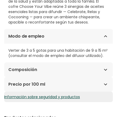
de la salud y están adaptadas a toda la familia. El
cofre Choose Your Vibe reúne 3 sinergias de aceites
esenciales listas para difundir — Celebrate, Relax y
Cocooning — para crear un ambiente chispeante,
apacible o reconfortante según tus deseos.
Modo de empleo
Verter de 3 a 5 gotas para una habitación de 9 a 15 m²
(consultar el modo de empleo del difusor utilizado).
Composición
Celebrate: Aceites esenciales 100% biológicos*:
Precio por 100 ml
Naranja dulce, Pimienta negra, Jengibre, Abeto
balsámico, Lima, Alcaravea, Cardamomo, Canela de
Información sobre seguridad y productos
295,80€ / 100 ml
Ceilán, Clavo, Laurel noble. Relax: Aceites esenciales
100% biológicos*: Naranja dulce, Litsea cubeba
(Limonera), Cedro del Atlas, Mandarino. Cocoon:
Aceites esenciales 100% biológicos*: Ylang-ylang,