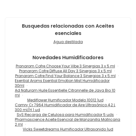
Busquedas relacionadas con Aceites
esenciales
Agua destilada
Novedades
Humidificadores
Pranarom Cofre Choose Your Vibe 3 Sinergias 3 x 5 ml
Pranarom Cofre Diffuse All Day 3 Sinergias 3 x 5 ml
Pranarom Cofre Find Your Balance 3 Sinergias 3 x 5 ml
Esential Aroms Esential Emotion Mist Humidificador
30ml
Ad Naturam Huile Essentielle Citronnelle de Java Bio 10
ml
Mediflower Humificador Modelo 10012 1ud
Camry Cr 7964 Humidificador de Aire Ultrasónico 4,2 L
300 ml/H 1 ud
SyS Recarga de Celulosa para Humidificador 5 uds
Pharmascience Aceite Esencial de Manzanilla Matricaria
2 ml
Vicks Sweetdreams Humificador Ultrasonido 1ud