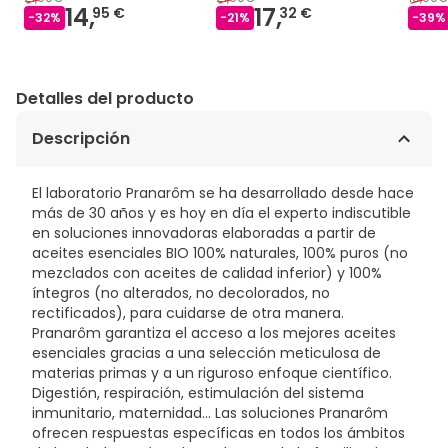
14,
17,
95 €
32 €
-
32
%
-
21
%
-
39
%
Detalles del producto
Descripción
El laboratorio Pranarôm se ha desarrollado desde hace
más de 30 años y es hoy en día el experto indiscutible
en soluciones innovadoras elaboradas a partir de
aceites esenciales BIO 100% naturales, 100% puros (no
mezclados con aceites de calidad inferior) y 100%
íntegros (no alterados, no decolorados, no
rectificados), para cuidarse de otra manera.
Pranarôm garantiza el acceso a los mejores aceites
esenciales gracias a una selección meticulosa de
materias primas y a un riguroso enfoque científico.
Digestión, respiración, estimulación del sistema
inmunitario, maternidad… Las soluciones Pranarôm
ofrecen respuestas específicas en todos los ámbitos