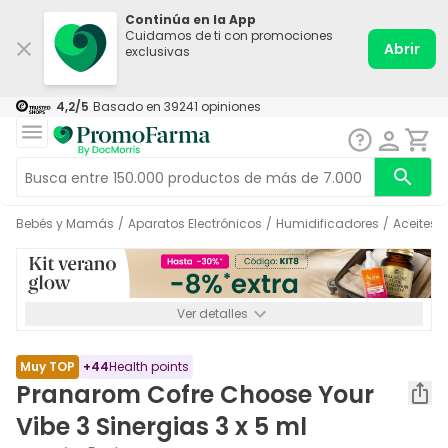
Continúa en la App
Cuidamos de ti con promociones
Abrir
exclusivas
4,2
/5
Basado en
39241
opiniones
Bebés y Mamás
/
Aparatos Electrónicos
/
Humidificadores
/
Aceites 
Ver detalles
*-8% a partir de 72€ hasta el 16/08/2026. Se excluyen
Medicamentos y Leches infantiles de 0-6 meses o especiales. No
acumulable.
Muy TOP
+
44
Health points
Pranarom Cofre Choose Your
Vibe 3 Sinergias 3 x 5 ml