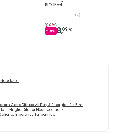
BIO 15ml
(
2
)
10,00€
8,
09 €
-
19
%
nicadores
arom Cofre Diffuse All Day 3 Sinergias 3 x 5 ml
de
Pluglia Difusor Eléctrico 1 ud
lienta Biberones Tulipán 1ud