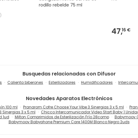
rodillo rebelde 75 ml
)
47,
16 €
Busquedas relacionadas con Difusor
s
Calienta biberones
Esterilizadores
Humidificadores
Intercomu
Novedades
Aparatos Electrónicos
ín 100 ml
Pranarom Cofre Choose Your Vibe 3 Sinergias 3 x 5 ml
Pran
 Sinergias 3 x 5 ml
Chicco Intercomunicador Video Start Baby 1 Unida
d 1ud
Milton Comprimidos de Esterilización Frío 28comp
Babymoov Ca
Babymoov Babyphone Premium Care 1400M Blanco Negro 2uds