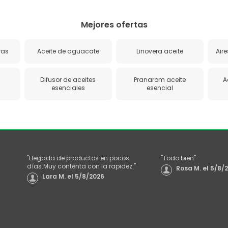
Mejores ofertas
ras
Aceite de aguacate
Linovera aceite
Aire
Difusor de aceites
Pranarom aceite
A
esenciales
esencial
"
Llegada de productos en pocos
"
Todo bien
"
días.Muy contenta con la rapidez.
"
Rosa M.
el
5/8/
Lara M.
el
5/8/2026