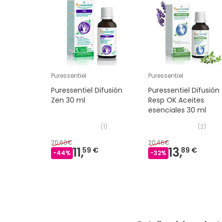
Puressentiel
Puressentiel
Puressentiel Difusión
Puressentiel Difusión
Zen 30 ml
Resp OK Aceites
esenciales 30 ml
(
1
)
(
2
)
20,68€
20,46€
11,
13,
59 €
89 €
-
44
%
-
32
%