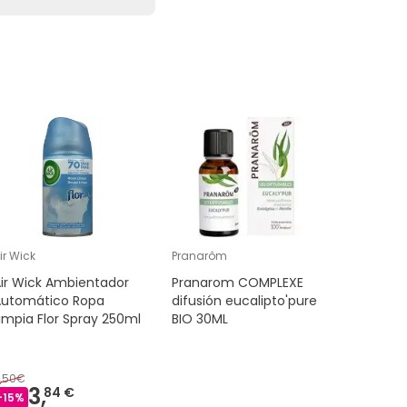
ir Wick
Pranarôm
Phytosun
ir Wick Ambientador
Pranarom COMPLEXE
Phytosun
Automático Ropa
difusión eucalipto'pure
Cplex Dif
impia Flor Spray 250ml
BIO 30ML
,50€
3,
9,
84 €
78 €
-
15
%