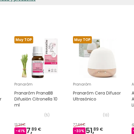
Muy TOP
Muy TOP
Pranarôm
Pranarôm
A
Pranarôm PranaBB
Pranarôm Cera Difusor
A
r
Difusión Citronella 10
Ultrasónico
ml
L
(
5
)
(
13
)
13,38€
77,66€
4
7,
51,
89 €
89 €
-
41
%
-
33
%