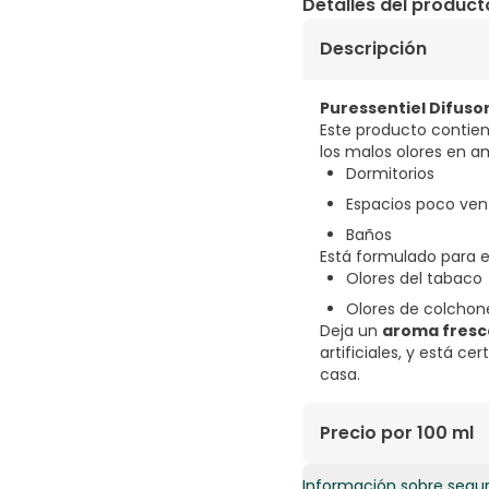
Detalles del product
Descripción
Puressentiel Difusor
Este producto contie
los malos olores en 
Dormitorios
Espacios poco ven
Baños
Está formulado para e
Olores del tabaco
Olores de colchon
Deja un
aroma fresc
artificiales, y está ce
casa.
Precio por 100 ml
Información sobre segu