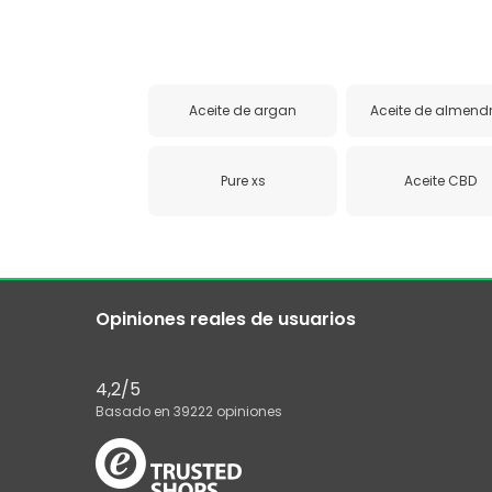
Aceite de argan
Aceite de almend
Pure xs
Aceite CBD
Opiniones reales de usuarios
4,2
/5
Basado en
39222
opiniones