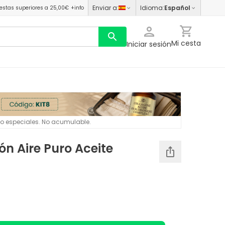
Enviar a
:
Idioma
:
Español
estas superiores a 25,00€
+info
Mi cesta
Iniciar sesión
 o especiales. No acumulable.
ión Aire Puro Aceite