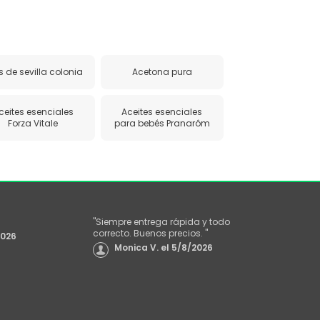
s de sevilla colonia
Acetona pura
ceites esenciales
Aceites esenciales
Forza Vitale
para bebés Pranarôm
"
Siempre entrega rápida y todo
correcto. Buenos precios.
"
2026
Monica V.
el
5/8/2026