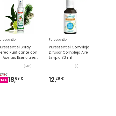
uressentiel
Puressentiel
CeraVe ®
uressentiel Spray
Puressentiel Complejo
CeraVe®
éreo Purificante con
Difusor Complejo Aire
Hidratan
1 Aceites Esenciales
Limpio 30 ml
88ml
200ml
(
140
)
(
1
)
1,78€
18,
12,
10,
69 €
29 €
09 €
-
14
%