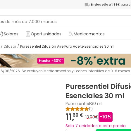
Envíos sólo a 1,99€
para c
Solares
Oportunidades
Medicamentos
/
Difusor
/
Puressentiel Difusión Aire Puro Aceite Esenciales 30 ml
l 16/08/2026. Se excluyen Medicamentos y Leches infantiles de 0-6 meses
Puressentiel Difus
Esenciales 30 ml
Puressentiel
·
30 ml
(
1
)
11,
69 €
-
10
%
13,00€
Sólo 7 unidades a este precio