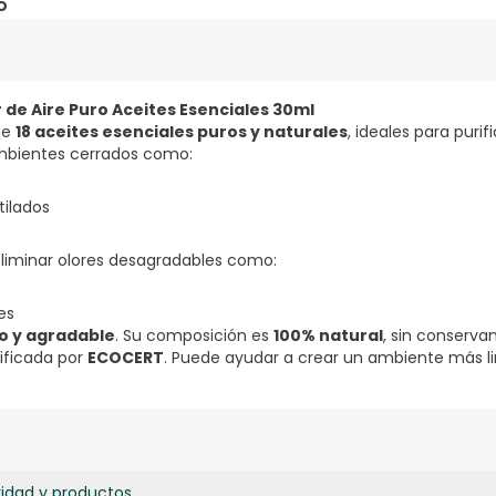
o
 de Aire Puro Aceites Esenciales 30ml
ne
18 aceites esenciales puros y naturales
, ideales para purif
ambientes cerrados como:
tilados
liminar olores desagradables como:
es
o y agradable
. Su composición es
100% natural
, sin conserva
rtificada por
ECOCERT
. Puede ayudar a crear un ambiente más li
ridad y productos