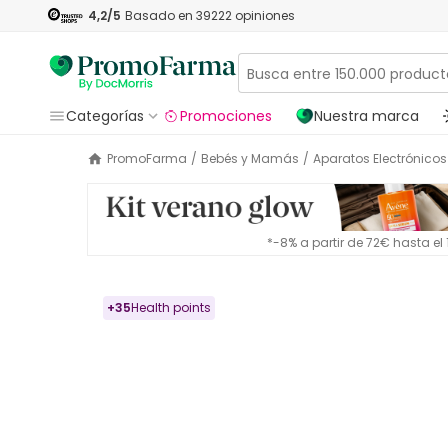
4,2
/5
Basado en
39222
opiniones
Categorías
Promociones
Nuestra marca
PromoFarma
/
Bebés y Mamás
/
Aparatos Electrónicos
*-8% a partir de 72€ hasta e
+
35
Health points