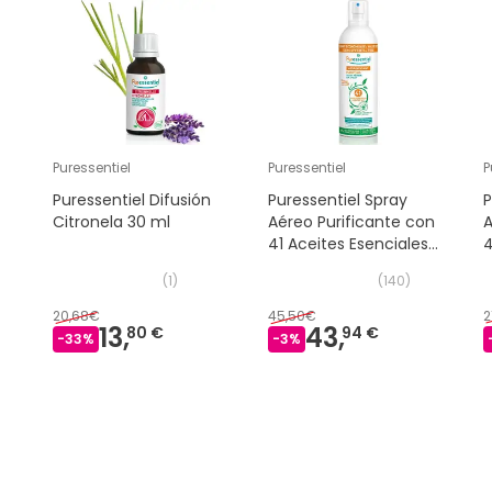
Puressentiel
Puressentiel
P
Puressentiel Difusión
Puressentiel Spray
P
Citronela 30 ml
Aéreo Purificante con
A
41 Aceites Esenciales
4
500ml
(
1
)
(
140
)
20,68€
45,50€
2
13,
43,
80 €
94 €
-
33
%
-
3
%