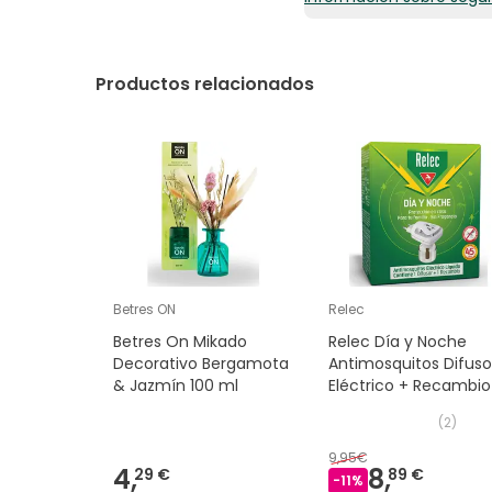
38,97€ / 100 ml
Productos relacionados
Betres ON
Relec
Betres On Mikado
Relec Día y Noche
Decorativo Bergamota
Antimosquitos Difuso
& Jazmín 100 ml
Eléctrico + Recambio
(
2
)
9,95€
4,
8,
29 €
89 €
-
11
%