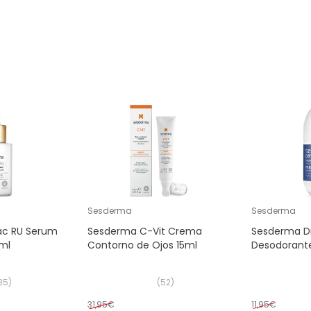
Sesderma
Sesderma
ac RU Serum
Sesderma C-Vit Crema
Sesderma D
ml
Contorno de Ojos 15ml
Desodorante
85
)
(
52
)
31,95€
11,95€