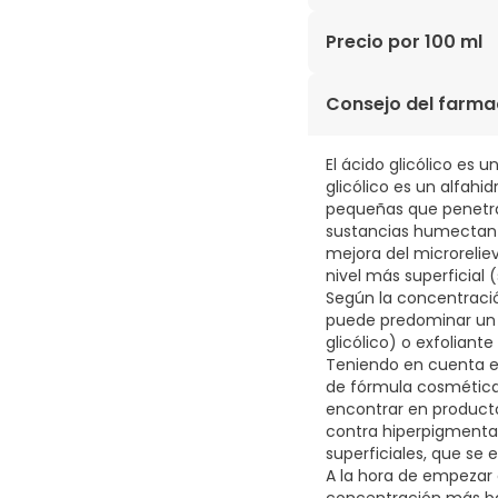
AQUA, GLYCOLIC ACID,
Precio por 100 ml
PROPANEDIOL, C12-15
ACRYLOYLDIMETHYLTAU
105,00€ / 100 ml
Consejo del farma
ALPHA-ISOMETHYL ION
SERRATA GUM, CARBOME
CHOLESTEROL, CYCLOHE
El ácido glicólico es u
GLYCINE SOJA EXTRACT
glicólico es un alfah
PHYTOSPHINGOSINE, P
pequeñas que penetran
HYALURONATE, SODIUM
sustancias humectante
mejora del microrelie
nivel más superficial 
Según la concentració
puede predominar un 
glicólico) o exfolian
Teniendo en cuenta el
de fórmula cosmética 
encontrar en product
contra hiperpigmentac
superficiales, que se 
A la hora de empezar a