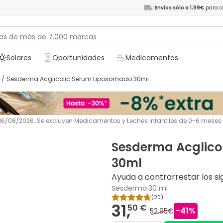
Envíos sólo a 1,99€
para c
Solares
Oportunidades
Medicamentos
/
Sesderma Acglicolic Serum Liposomado 30ml
l 16/08/2026. Se excluyen Medicamentos y Leches infantiles de 0-6 meses
Sesderma Acglico
30ml
Ayuda a contrarrestar los si
Sesderma
·
30 ml
(
20
)
31,
50 €
-
41
%
52,95€