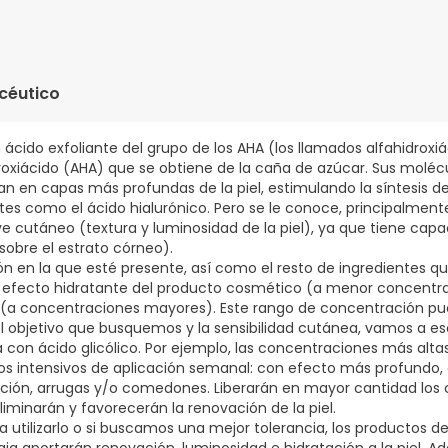
 BIS-PEG-18 METHYL ETHER DIMETHYL SILANE, HYDROGENATED POL
 ALKYL BENZOATE, GLYCERYL STEARATE, CYCLOPENTASILOXANE, AM
RATE/VP COPOLYMER, ERYNGIUM MARITIMUM CALLUS CULTURE FIL
céutico
ONE, AMMONIUM HYDROXIDE, ASCORBYL GLUCOSIDE, BENZYL SALICY
R, CERAMIDE AP, CERAMIDE EOP, CERAMIDE NG, CERAMIDE NP, CE
XASILOXANE, DIPROPYLENE GLYCOL, DISODIUM EDTA, ERGOTHIONE
n ácido exfoliante del grupo de los AHA (los llamados alfahidroxiá
, HEXYL CINNAMAL, LECITHIN, LIMONENE, METHYLPARABEN, PARFUM
idroxiácido (AHA) que se obtiene de la caña de azúcar. Sus moléc
OLYSORBATE 20, PROPYLENE GLYCOL, PROPYLPARABEN, SODIUM CH
 en capas más profundas de la piel, estimulando la síntesis d
 HYDROXIDE, SODIUM LAUROYL LACTYLATE, TOCOPHERYL ACETATE
s como el ácido hialurónico. Pero se le conoce, principalmente
ve cutáneo (textura y luminosidad de la piel), ya que tiene capa
(sobre el estrato córneo).
n en la que esté presente, así como el resto de ingredientes 
efecto hidratante del producto cosmético (a menor concentra
te (a concentraciones mayores). Este rango de concentración pue
 objetivo que busquemos y la sensibilidad cutánea, vamos a esc
con ácido glicólico. Por ejemplo, las concentraciones más alta
os intensivos de aplicación semanal: con efecto más profundo,
ión, arrugas y/o comedones. Liberarán en mayor cantidad los c
eliminarán y favorecerán la renovación de la piel.
 utilizarlo o si buscamos una mejor tolerancia, los productos d