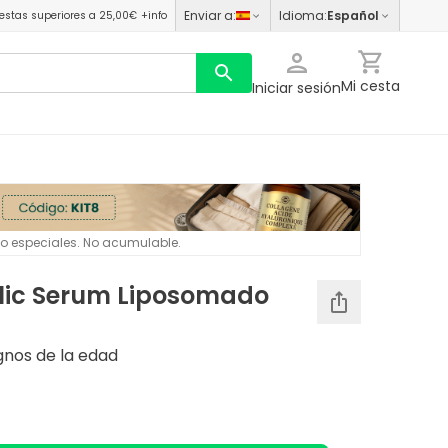
Enviar a
:
Idioma
:
Español
estas superiores a 25,00€
+info
Mi cesta
Iniciar sesión
 o especiales. No acumulable.
lic Serum Liposomado
gnos de la edad