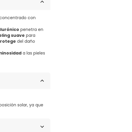
concentrado con
alurónico
penetra en
eling suave
para
rotege
del daño
minosidad
a las pieles
posición solar, ya que