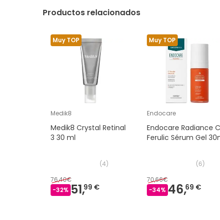
Productos relacionados
Muy TOP
Muy TOP
Medik8
Endocare
Medik8 Crystal Retinal
Endocare Radiance 
3 30 ml
Ferulic Sérum Gel 30
(
4
)
(
6
)
76,40€
70,66€
51,
46,
99 €
69 €
-
32
%
-
34
%