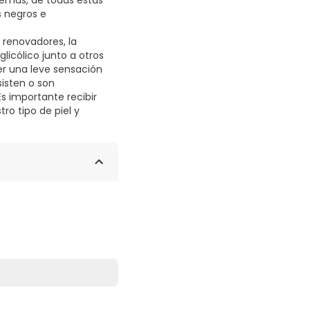
demás, de todas estas
s negros e
 renovadores, la
licólico junto a otros
er una leve sensación
sisten o son
s importante recibir
o tipo de piel y