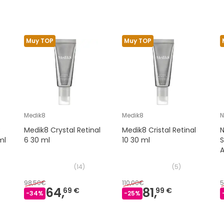
Muy TOP
Muy TOP
Medik8
Medik8
N
C
Medik8 Crystal Retinal
Medik8 Cristal Retinal
N
ml
6 30 ml
10 30 ml
A
(
14
)
(
5
)
98,50€
110,00€
5
64,
81,
69 €
99 €
-
34
%
-
25
%