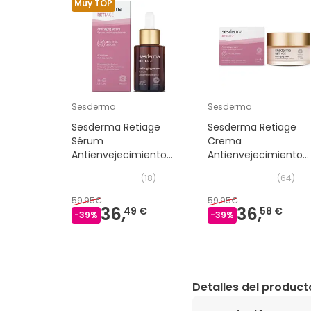
Muy TOP
Sesderma
Sesderma
Sesderma Retiage
Sesderma Retiage
Sérum
Crema
Antienvejecimiento
Antienvejecimiento
30ml
50ml
(
18
)
(
64
)
59,95€
59,95€
36,
36,
49 €
58 €
-
39
%
-
39
%
Detalles del product