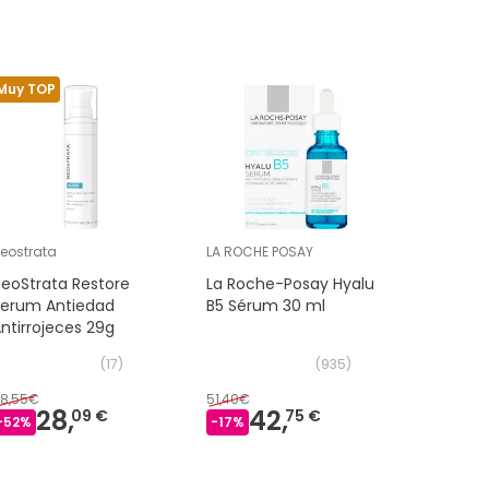
Muy TOP
Muy TOP
eostrata
LA ROCHE POSAY
Endocare
eoStrata Restore
La Roche-Posay Hyalu
Endocare
Serum Antiedad
B5 Sérum 30 ml
Niacinal
ntirrojeces 29g
ml
(
17
)
(
935
)
8,55€
51,40€
55,99€
28,
42,
3
09 €
75 €
-
52
%
-
17
%
-
29
%