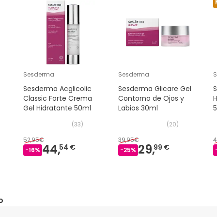
Sesderma
Sesderma
Sesderma Acglicolic
Sesderma Glicare Gel
Classic Forte Crema
Contorno de Ojos y
H
Gel Hidratante 50ml
Labios 30ml
(
33
)
(
20
)
52,95€
39,95€
4
44,
29,
54 €
99 €
-
16
%
-
25
%
o