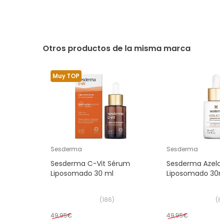
Otros productos de la misma marca
Muy TOP
Sesderma
Sesderma
Sesderma C-Vit Sérum
Sesderma Azel
Liposomado 30 ml
Liposomado 30
(
186
)
(
49,95€
49,95€