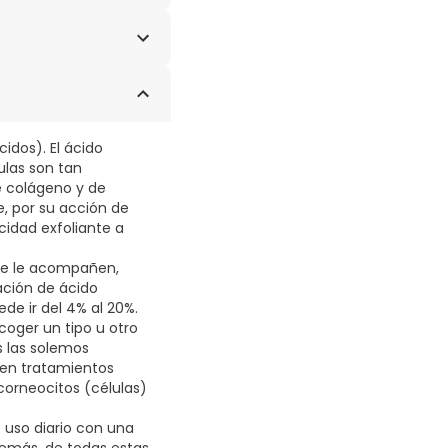
YDECENE, CETETH-20,
MONIUM
TRATE, ALCOHOL,
LATE, BOSWELLIA
TEARYL ALCOHOL,
INE, ETHYLPARABEN,
cidos). El ácido
, PHENOXYETHANOL,
ulas son tan
LORIDE, SODIUM
e colágeno y de
, XANTHAN GUM.
, por su acción de
cidad exfoliante a
que le acompañen,
ción de ácido
de ir del 4% al 20%.
oger un tipo u otro
s las solemos
 en tratamientos
orneocitos (células)
e uso diario con una