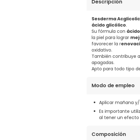
Descripción
Sesderma Acglicoli
ácido glicólico
.
Su fórmula con
ácido
la piel para lograr
mej
favorecer la r
enovaci
oxidativo.
También contribuye 
apagadas.
Apto para todo tipo de
Modo de empleo
Aplicar mañana y/o
Es importante utili
al tener un efecto 
Composición