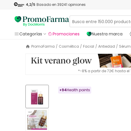
4,2
/5
Basado en
39241
opiniones
Categorías
Promociones
Nuestra marca
PromoFarma
/
Cosmética
/
Facial
/
Antiedad
/
Sérum
*-8% a partir de 72€ hasta e
+
94
Health points