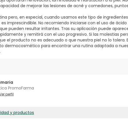
a aportarán renovación, luminosidad e hidratación a la piel. A
capacidad de mejorar las lesiones de acné y comedones, punto
ina pero, en especial, cuando usamos este tipo de ingredientes
a es imprescindible. No recomiendo iniciarse con el uso de ácido g
 que pueden resultar irritantes. Tras su aplicación puede aparec
pidamente y remitirá con el uso progresivo. Si las molestias per
ue el producto no es adecuado o que nuestra piel no lo tolera. E
o dermocosmético para encontrar una rutina adaptada a nuestr
.
amaria
tica PromoFarma
Ver perfil
ridad y productos