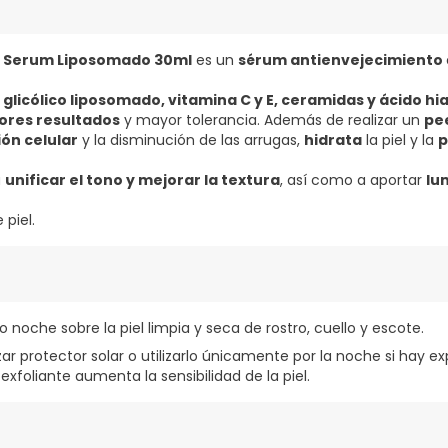
c Serum Liposomado 30ml
es un
sérum antienvejecimiento
 glicólico liposomado, vitamina C y E, ceramidas y ácido hi
ores resultados
y mayor tolerancia. Además de realizar un
pe
ón celular
y la disminución de las arrugas,
hidrata
la piel y la
p
a
unificar el tono y mejorar la textura
, así como a aportar
lu
 piel.
 noche sobre la piel limpia y seca de rostro, cuello y escote.
zar protector solar o utilizarlo únicamente por la noche si hay ex
exfoliante aumenta la sensibilidad de la piel.