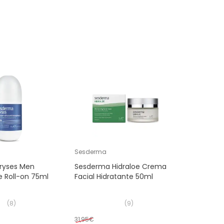
Sesderma
ryses Men
Sesderma Hidraloe Crema
 Roll-on 75ml
Facial Hidratante 50ml
(
8
)
(
9
)
31,95€