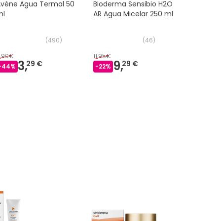
Avène Agua Termal 50
Bioderma Sensibio H2O
Avène Ag
ml
AR Agua Micelar 250 ml
ml
(
490
)
(
46
)
,90€
11,95€
11,70€
3,
9,
7,
29 €
29 €
-
44
%
-
22
%
-
37
%