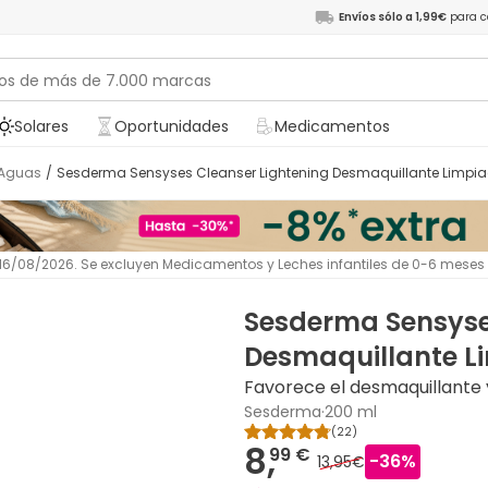
Envíos sólo a 1,99€
para c
Solares
Oportunidades
Medicamentos
Aguas
/
Sesderma Sensyses Cleanser Lightening Desmaquillante Limpia
l 16/08/2026. Se excluyen Medicamentos y Leches infantiles de 0-6 meses
Sesderma Sensyse
Desmaquillante L
Favorece el desmaquillante y
Sesderma
·
200 ml
(
22
)
8,
99 €
-
36
%
13,95€