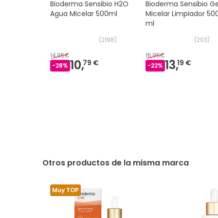
Bioderma Sensibio H2O
Bioderma Sensibio Ge
Agua Micelar 500ml
Micelar Limpiador 50
ml
(
2198
)
(
203
)
14,95€
16,95€
10,
13,
79 €
19 €
-
28
%
-
22
%
Otros productos de la misma marca
Muy TOP