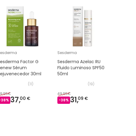
Sesderma
Sesderma
Sesderm
Sesderma Factor G
Sesderma Azelac RU
Sesderm
Renew Sérum
Fluido Luminoso SPF50
Crema G
Rejuvenecedor 30ml
50ml
(
11
)
(
19
)
9,95€
49,95€
49,95€
37,
31,
3
00 €
09 €
-
38
%
-
38
%
-
32
%