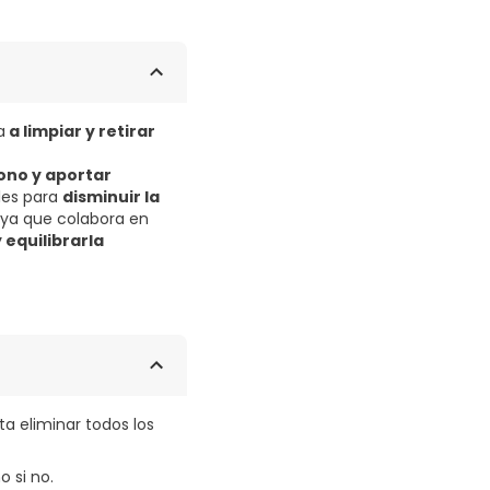
a
a limpiar y retirar
tono y aportar
les para
disminuir la
, ya que colabora en
y equilibrarla
ta eliminar todos los
o si no.