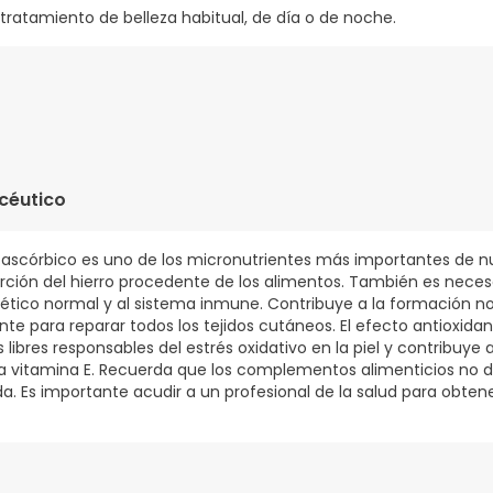
 tratamiento de belleza habitual, de día o de noche.
COL, GLYCERIN, ALPHA-GLUCAN OLIGOSACCHARIDE, PANTHENOL, PO
RHIZA GLABRA ROOT EXTRACT, ASCORBYL GLUCOSIDE, 4-BUTYLRES
RYLATE/CAPRATE, POLYGLYCERYL-4 LAURATE/SEBACATE, PROPYLENE
céutico
COCOAMPHODIACETATE, DISODIUM EDTA, POLYSORBATE 20, SODI
HLORIDE, PANTOLACTONE, POTASSIUM SORBATE, SODIUM BENZOAT
 ascórbico es uno de los micronutrientes más importantes de nu
orción del hierro procedente de los alimentos. También es neces
ético normal y al sistema inmune. Contribuye a la formación n
te para reparar todos los tejidos cutáneos. El efecto antioxida
s libres responsables del estrés oxidativo en la piel y contribuye
 la vitamina E. Recuerda que los complementos alimenticios no d
da. Es importante acudir a un profesional de la salud para obte