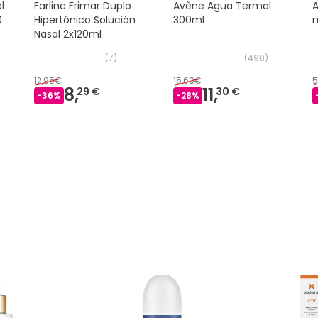
l
Farline Frimar Duplo
Avène Agua Termal
0
Hipertónico Solución
300ml
Nasal 2x120ml
(
7
)
(
490
)
12,95€
15,60€
5
8,
11,
29 €
30 €
-
36
%
-
28
%