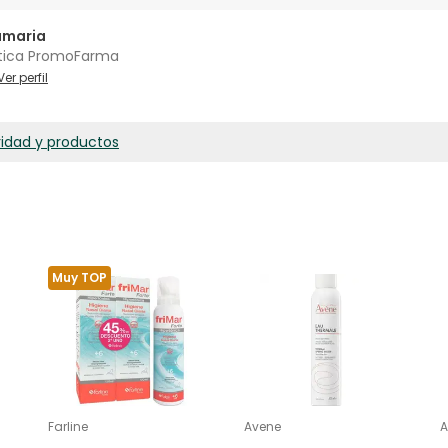
amaria
tica PromoFarma
Ver perfil
ridad y productos
Muy TOP
Farline
Avene
A