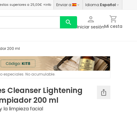
Enviar a
:
Idioma
:
Español
estas superiores a 25,00€
+info
Mi cesta
Iniciar sesión
dor 200 ml
 o especiales. No acumulable.
s Cleanser Lightening
impiador 200 ml
 la limpieza facial