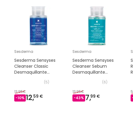
Sesderma
Sesderma
Sesderma Sensyses
Sesderma Sensyses
Cleanser Classic
Cleanser Sebum
Desmaquillante
Desmaquillante
Limpiador 200 ml
Limpiador 200 ml
(
5
)
(
6
)
13,95€
13,95€
5
12,
7,
59 €
99 €
-
10
%
-
43
%