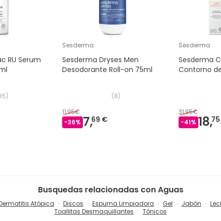
Sesderma
Sesderma
ac RU Serum
Sesderma Dryses Men
Sesderma C
ml
Desodorante Roll-on 75ml
Contorno de
85
)
(
8
)
11,95€
31,95€
7,
18,
69 €
75
-
36
%
-
41
%
Busquedas relacionadas con Aguas
Dermatitis Atópica
Discos
Espuma Limpiadora
Gel
Jabón
Lec
Toallitas Desmaquillantes
Tónicos