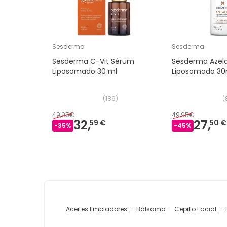
Sesderma
Sesderma
Sesderma C-Vit Sérum
Sesderma Azel
Liposomado 30 ml
Liposomado 30
(
186
)
(
49,95€
49,95€
32,
27,
59 €
50 €
-
35
%
-
45
%
Aceites limpiadores
Bálsamo
Cepillo Facial