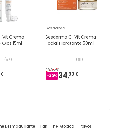
Sesderma
-Vit Crema
Sesderma C-Vit Crema
 Ojos 15ml
Facial Hidratante 50ml
(
52
)
(
61
)
49,95€
34,
 €
90 €
-
30
%
he Desmaquillante
Pan
Piel Atópica
Polvos