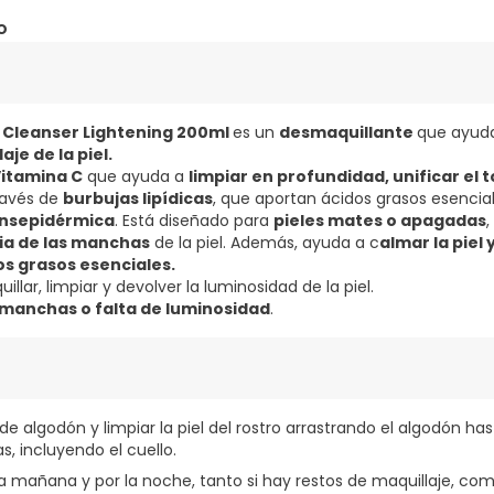
o
Cleanser Lightening 200ml
es un
desmaquillante
que ayud
aje de la piel.
itamina C
que ayuda a
limpiar en profundidad, unificar el 
través de
burbujas lipídicas
, que aportan ácidos grasos esencia
ansepidérmica
. Está diseñado para
pieles mates o apagadas
ia de las manchas
de la piel. Además, ayuda a c
almar la piel 
s grasos esenciales.
llar, limpiar y devolver la luminosidad de la piel.
 manchas o falta de luminosidad
.
e algodón y limpiar la piel del rostro arrastrando el algodón has
s, incluyendo el cuello.
 la mañana y por la noche, tanto si hay restos de maquillaje, com