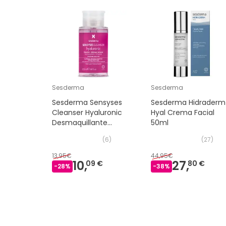
Sesderma
Sesderma
Sesderma Sensyses
Sesderma Hidraderm
Cleanser Hyaluronic
Hyal Crema Facial
Desmaquillante
50ml
Limpiador 200 ml
(
6
)
(
27
)
13,95€
44,95€
10,
27,
09 €
80 €
-
28
%
-
38
%