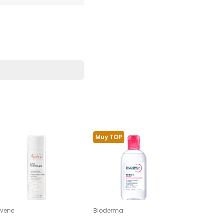
Muy TOP
vene
Bioderma
Avene