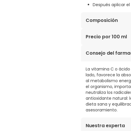
Después aplicar el
Composición
AQUA, PENTYLENE GLY
Precio por 100 ml
DIGLYCINATE, GLYCYR
POLYGLYCERYL-6, CAP
4,50€ / 100 ml
Consejo del farma
ALCOHOL, DISODIUM, 
HYDROXIDE, SODIUM C
PARFUM, CI 17200.
La vitamina C o ácido
lado, favorece la abs
al metabolismo energ
el organismo, importan
neutraliza los radicale
antioxidante natural:
dieta sana y equilibra
asesoramiento.
Nuestra experta