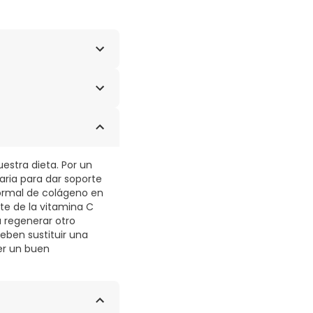
TASSIUM AZELOYL,
ORCINOL,
 GLYCOL, LECITHIN,
UM CHOLATE, SODIUM
E, PHENOXYETHANOL,
estra dieta. Por un
aria para dar soporte
ormal de colágeno en
nte de la vitamina C
 a regenerar otro
eben sustituir una
ner un buen