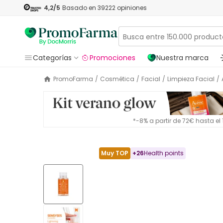
4,2
/5
Basado en
39222
opiniones
Categorías
Promociones
Nuestra marca
PromoFarma
/
Cosmética
/
Facial
/
Limpieza Facial
/
*-8% a partir de 72€ hasta e
Muy TOP
+
26
Health points