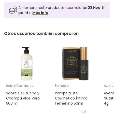
Al comprar este producto acumularás
28
Health
points.
Más Info
Otros usuarios también compraron
Soivre Cosmetics
Pompeia
Avene
Soivre Gel Ducha y
Pompeia Life
Avèn
Champú Aloe Vera
Cosmético Íntimo
Nutrit
500 ml
Femenino 50ml
4g
(
19
)