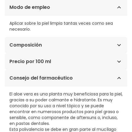
Modo de empleo
Aplicar sobre la piel limpia tantas veces como sea
necesario.
Composición
Aqua, Propanediol, Caprylic / Capric Triglyceride, Cetyl
Precio por 100 ml
Alcohol, Aloe Barbadensis Leaf, Juice, Citrus Aurantium
Dulcis Flower Extract, Gossypium Herbaceum Seed
3,80€ / 100 ml
Consejo del farmacéutico
Extract, Tocopheryl Acetate, Tocopherol, Glyceryl
Stearate, Peg-100 Stearate, Carbomer, Glycerin,
Parfum, Triethanolamine, Benzyl Alcohol,
El aloe vera es una planta muy beneficiosa para la piel,
Ethylhexylglycerin, Potassium Sorbate, Sodium
gracias a su poder calmante e hidratante. Es muy
Benzoate.
conocido por su uso a nivel tópico y se puede
encontrar en numerosos productos para piel grasa o
sensible, como componente de aftersuns o, incluso,
en pastas dentales.
Esta polivalencia se debe en gran parte al mucílago