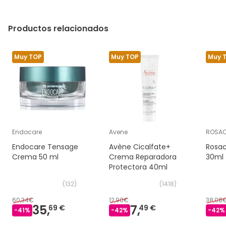
Productos relacionados
Muy TOP
Muy TOP
Muy 
Endocare
Avene
ROSA
Endocare Tensage
Avène Cicalfate+
Rosac
Crema 50 ml
Crema Reparadora
30ml
Protectora 40ml
(
132
)
(
1418
)
60,34€
12,90€
38,08
35,
7,
69 €
49 €
-
41
%
-
42
%
-
42
%