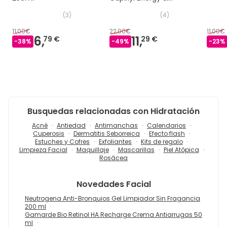
Volume 100ml
(
3
)
(
4
)
11,00€
22,00€
11,00€
6,
11,
79 €
29 €
-
38
%
-
49
%
-
23
%
Busquedas relacionadas con Hidratación
Acné
Antiedad
Antimanchas
Calendarios
Cuperosis
Dermatitis Seborreica
Efecto flash
Estuches y Cofres
Exfoliantes
Kits de regalo
Limpieza Facial
Maquillaje
Mascarillas
Piel Atópica
Rosácea
Novedades
Facial
Neutrogena Anti-Bronquios Gel Limpiador Sin Fragancia
200 ml
Gamarde Bio Retinol HA Recharge Crema Antiarrugas 50
ml