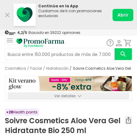
Continúa en la App
Cuidamos de ti con promociones
Abrir
exclusivas
4,2
/5
Basado en
39222
opiniones
Cosmética
/
Facial
/
Hidratación
/
Soivre Cosmetics Aloe Vera Gel Hi
Ver detalles
*-8% a partir de 72€ hasta el 16/08/2026. Se excluyen
Medicamentos y Leches infantiles de 0-6 meses o especiales. No
acumulable.
+
28
Health points
Soivre Cosmetics Aloe Vera Gel
Hidratante Bio 250 ml