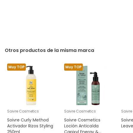
Otros productos de la misma marca
Muy TOP
Muy TOP
Soivre Cosmetics
Soivre Cosmetics
Soivr
Soivre Curly Method
Soivre Cosmetics
Soivr
Activador Rizos Styling
Loción Anticaída
Leave
250ml
Capixyl Energy &