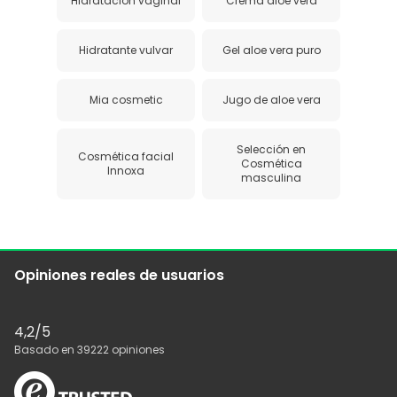
Hidratación vaginal
Crema aloe vera
Hidratante vulvar
Gel aloe vera puro
Mia cosmetic
Jugo de aloe vera
Selección en
Cosmética facial
Cosmética
Innoxa
masculina
Opiniones reales de usuarios
4,2
/5
Basado en
39222
opiniones