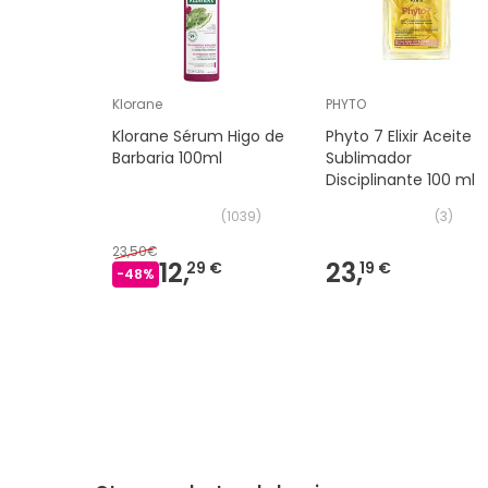
Klorane
PHYTO
Klorane Sérum Higo de
Phyto 7 Elixir Aceite
Barbaria 100ml
Sublimador
Disciplinante 100 ml
(
1039
)
(
3
)
23,50€
12,
23,
29 €
19 €
-
48
%