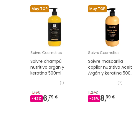
Muy TOP
Muy TOP
Soivre Cosmetics
Soivre Cosmetics
Soivre champú
Soivre mascarilla
nutritivo argán y
capilar nutritiva Acei
keratina 500ml
Argán y keratina 500
ml
(
1
)
(
7
)
11,76€
11,27€
6,
8,
79 €
39 €
-
42
%
-
26
%