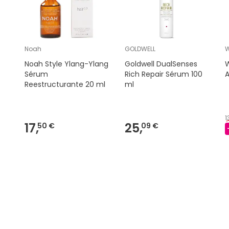
Noah
GOLDWELL
Noah Style Ylang-Ylang
Goldwell DualSenses
W
Sérum
Rich Repair Sérum 100
Reestructurante 20 ml
ml
1
17,
25,
50 €
09 €