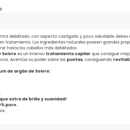
o
entra debilitado, con aspecto castigado y poco saludable debes 
en tratamiento. Los ingredientes naturales poseen grandes pro
rar hasta los cabellos más debilitados.
 Soivre
es un intenso
tratamiento capilar
que consigue mejor
ecos. Acentúa su poder sobre las
puntas
, consiguiendo
revital
um de argán de Soivre:
.
.
oque extra de brillo y suavidad!
0% puro.
os.