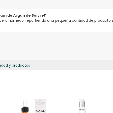
rum de Argán de Soivre?
cabello húmedo, repartiendo una pequeña cantidad de producto s
 CYCLOTETRASILOXANE, CYCLOHEXASILOXANE, DIMETHICONOL, ARG
TIN, HELIANTHUS ANNUUS SEED OIL, BETA- CAROTENE, DAUCUS CA
TA SATIVA SEED OIL, ASCORBYL PALMITATE, PARFUM, AQUA, CI 470
ridad y productos