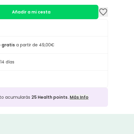
Añadir a mi cesta
 gratis
a partir de 49,00€
14 días
cto acumularás
25
Health points.
Más Info