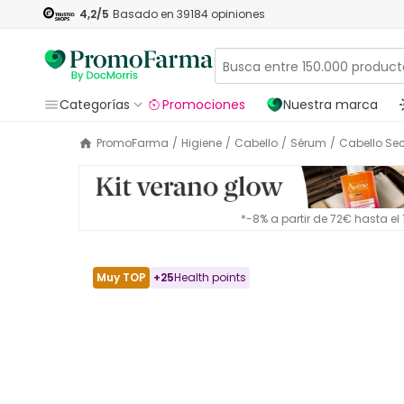
4,2
/5
Basado en
39184
opiniones
Categorías
Promociones
Nuestra marca
PromoFarma
/
Higiene
/
Cabello
/
Sérum
/
Cabello Se
*-8% a partir de 72€ hasta e
Muy TOP
+
25
Health points