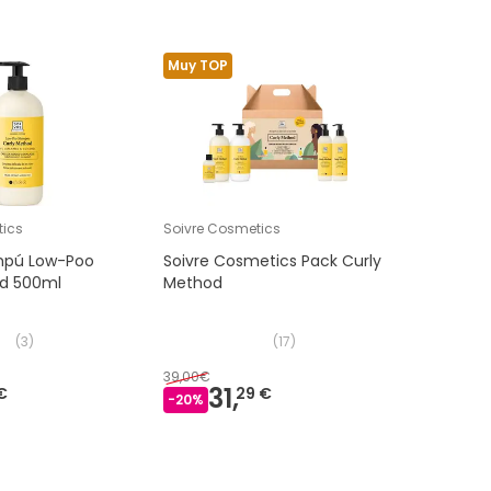
Muy TOP
tics
Soivre Cosmetics
mpú Low-Poo
Soivre Cosmetics Pack Curly
od 500ml
Method
(
3
)
(
17
)
39,00€
31,
€
29 €
-
20
%