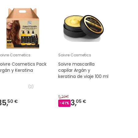
Muy TOP
oivre Cosmetics
Soivre Cosmetics
Soivre Co
oivre Cosmetics Pack
Soivre mascarilla
Soivre A
rgán y Keratina
capilar Argán y
Protecto
keratina de viaje 100 ml
(
2
)
5,20€
12,92€
35,
3,
9,
50 €
05 €
-
41
%
-
24
%