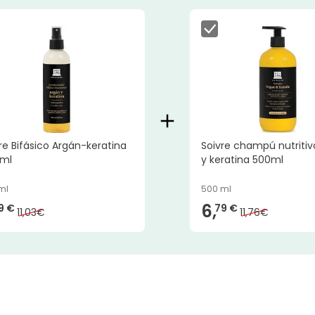
re Bifásico Argán-keratina
Soivre champú nutritiv
 ml
y keratina 500ml
ml
500 ml
6,
9 €
79 €
11,03€
11,76€