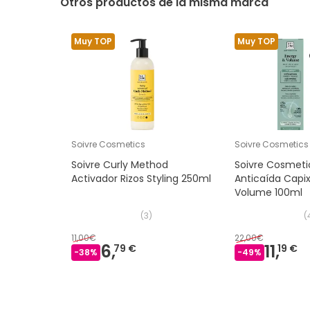
Otros productos de la misma marca
Muy TOP
Muy TOP
Soivre Cosmetics
Soivre Cosmetics
Soivre Curly Method
Soivre Cosmeti
Activador Rizos Styling 250ml
Anticaída Capix
Volume 100ml
(
3
)
(
11,00€
22,00€
6,
11,
79 €
19 €
-
38
%
-
49
%