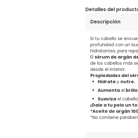
Detalles del product
Descripción
Si tu cabello se encu
profunidad con un bu
hidratantes, para repa
El
sérum de argán de
de los cabellos más s
desde el interior.
Propiedades del sér
Hidrata
y
nutre.
Aumenta
el
brillo
Suaviza
el cabello
¡Dale a tu pelo un t
*Aceite de argán 10
*No contiene paraben