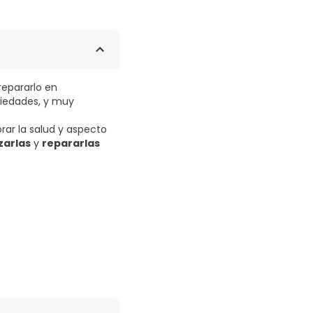
repararlo en
piedades, y muy
ar la salud y aspecto
izarlas
y
repararlas