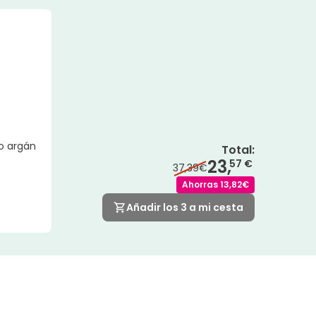
o argán
Total
:
23,
57 €
37,39€
Ahorras
13,82€
Añadir los 3 a mi cesta