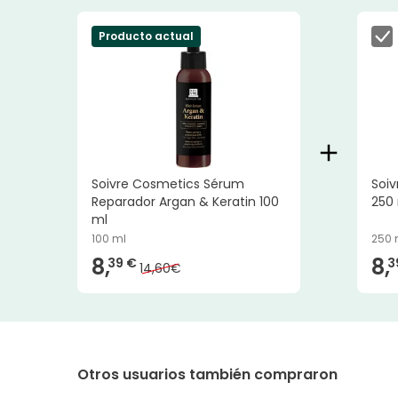
Producto actual
Soivre Cosmetics Sérum
Soiv
Reparador Argan & Keratin 100
250
ml
100 ml
250 
8,
8,
39 €
3
14,60€
Otros usuarios también compraron