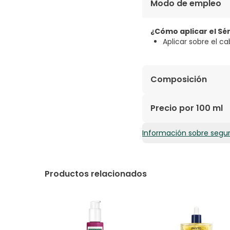
Modo de empleo
¿Cómo aplicar el Sé
Aplicar sobre el 
Composición
CYCLOPENTASILOXANE,
Precio por 100 ml
OIL, HYDROLYZED KERA
EXTRACT, DAUCUS CARO
Información sobre segu
8,39€ / 100 ml
61565.
Productos relacionados