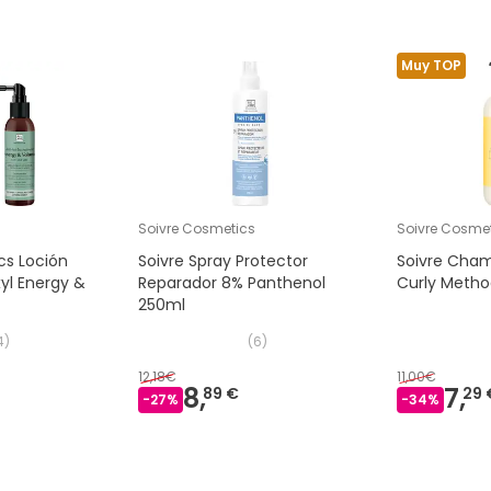
Muy TOP
Soivre Cosmetics
Soivre Cosme
cs Loción
Soivre Spray Protector
Soivre Cha
yl Energy &
Reparador 8% Panthenol
Curly Meth
250ml
4
)
(
6
)
12,18€
11,00€
8,
7,
89 €
29 
-
27
%
-
34
%