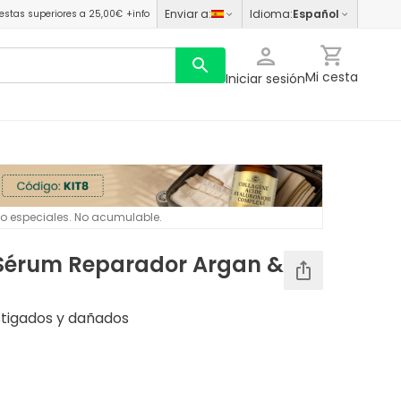
Enviar a
:
Idioma
:
Español
estas superiores a 25,00€
+info
Mi cesta
Iniciar sesión
 o especiales. No acumulable.
 Sérum Reparador Argan &
stigados y dañados