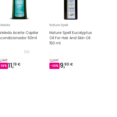
Weleda
Nature Spell
Gota Dou
eleda Aceite Capilar
Nature Spell Eucalyptus
Gota Dou
Acondicionador 50ml
Oil For Hair And Skin Oil
Fortalec
150 ml
Rizado 6
(
31
)
3,75€
11,00€
11,
9,
8,
19 €
90 €
09 €
-
19
%
-
10
%