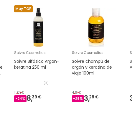
Muy TOP
Soivre Cosmetics
Soivre Cosmetics
S
Soivre Bifásico Argán-
Soivre champú de
S
te
keratina 250 ml
argán y keratina de
A
viaje 100ml
(
3
)
11,03€
4,61€
8,
3,
39 €
28 €
-
24
%
-
29
%