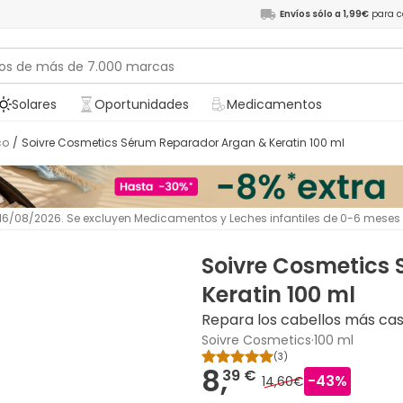
Envíos sólo a 1,99€
para c
Solares
Oportunidades
Medicamentos
co
/
Soivre Cosmetics Sérum Reparador Argan & Keratin 100 ml
l 16/08/2026. Se excluyen Medicamentos y Leches infantiles de 0-6 meses
Soivre Cosmetics
Keratin 100 ml
Repara los cabellos más ca
Soivre Cosmetics
·
100 ml
(
3
)
8,
39 €
-
43
%
14,60€