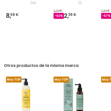
(
14
)
(
1
)
6,00€
5,50€
8,
2,
59 €
39 €
-
60
%
-
57
%
Otros productos de la misma marca
Muy TOP
Muy TOP
Muy 