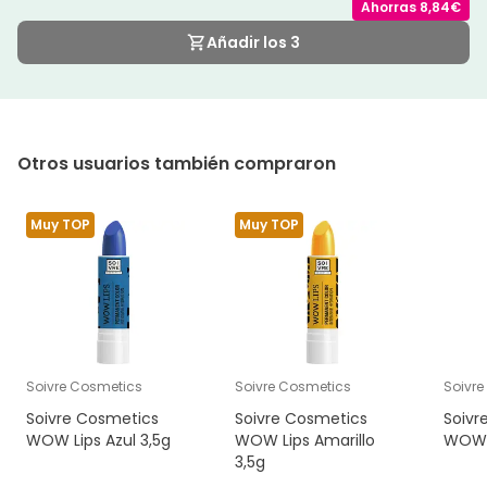
Ahorras
8,84€
Añadir los 3
Otros usuarios también compraron
Muy TOP
Muy TOP
Soivre Cosmetics
Soivre Cosmetics
Soivr
Soivre Cosmetics
Soivre Cosmetics
Soivr
WOW Lips Azul 3,5g
WOW Lips Amarillo
WOW L
3,5g