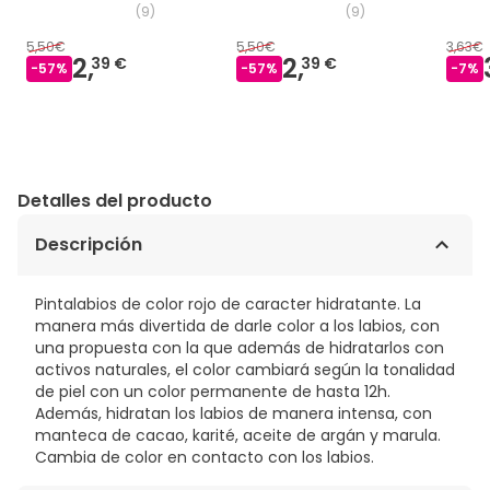
(
9
)
(
9
)
5,50€
5,50€
3,63€
2,
2,
39 €
39 €
-
57
%
-
57
%
-
7
%
Detalles del producto
Descripción
Pintalabios de color rojo de caracter hidratante. La
manera más divertida de darle color a los labios, con
una propuesta con la que además de hidratarlos con
activos naturales, el color cambiará según la tonalidad
de piel con un color permanente de hasta 12h.
Además, hidratan los labios de manera intensa, con
manteca de cacao, karité, aceite de argán y marula.
Cambia de color en contacto con los labios.