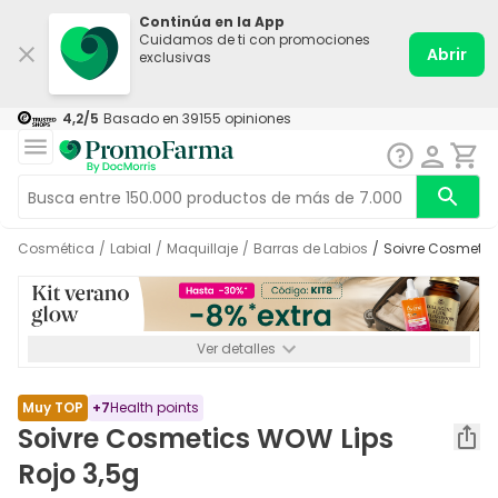
Continúa en la App
Cuidamos de ti con promociones
Abrir
exclusivas
4,2
/5
Basado en
39155
opiniones
Cosmética
/
Labial
/
Maquillaje
/
Barras de Labios
/
Soivre Cosmetic
Ver detalles
*-8% a partir de 72€ hasta el 16/08/2026. Se excluyen
Medicamentos y Leches infantiles de 0-6 meses o especiales. No
acumulable.
Muy TOP
+
7
Health points
Soivre Cosmetics WOW Lips
Rojo 3,5g