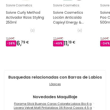
Soivre Cosmetics
Soivre Cosmetics
Soivr
Soivre Curly Method
Soivre Cosmetics
Soiv
Activador Rizos Styling
Loción Anticaída
Poo C
250ml
Capixyl Energy &
500m
Volume 100ml
(
3
)
(
4
)
11,00€
22,00€
11,00€
6,
11,
79 €
19 €
-
38
%
-
49
%
-
34
%
Busquedas relacionadas con Barras de Labios
Lápices
Novedades
Maquillaje
Florame Stick Buenas Caras Colorete Labios Bio 6 g
Lavera Velvet Matt Pintalabios 06 Royal Cassis 4.5 g