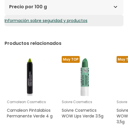
Precio por 100 g
Información sobre seguridad y productos
68,29€ / 100 g
Productos relacionados
Muy TOP
Muy 
Camaleon Cosmetics
Soivre Cosmetics
Soivr
Camaleon Pintalabios
Soivre Cosmetics
Soivr
Permanente Verde 4 g
WOW Lips Verde 3.5g
WOW L
3,5g