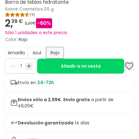
Barra de labios hidratante
Soivre Cosmetics
·
3.5 g
(
9
)
2,
39 €
-
60
%
6,00€
Sólo 1 unidades a este precio
Color
:
Rojo
Amarillo
Azul
Rojo
Añadir a mi cesta
Envío en
24-72h
Envíos sólo a 2,99€
.
Envío gratis
a partir de
49,00€
Devolución garantizada
14 días