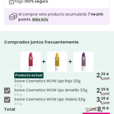
Pago
100% seguro
Al comprar este producto acumularás
7
Health
points.
Más Info
Comprados juntos frecuentemente
2,
39 €
Producto actual
6,00€
Soivre Cosmetics WOW Lips Rojo 3,5g
3.5 g
2,
39 €
Soivre Cosmetics WOW Lips Amarillo 3,5g
5,50€
3.5 g
3,
38 €
Soivre Cosmetics WOW Lips Violeta 3,5g
5,50€
3.5 g
8,
16 €
Total
17,00€