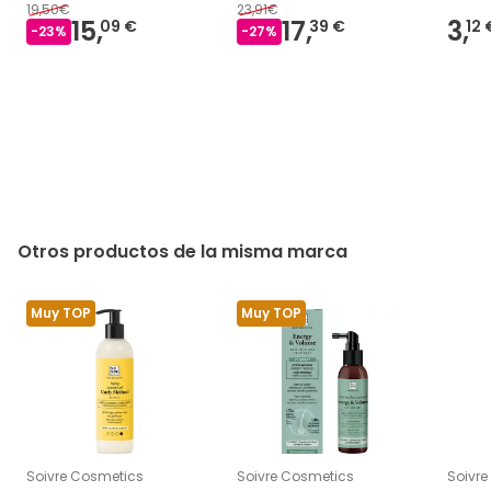
19,50€
23,91€
15,
17,
3,
09 €
39 €
12 
-
23
%
-
27
%
Otros productos de la misma marca
Muy TOP
Muy TOP
Soivre Cosmetics
Soivre Cosmetics
Soivr