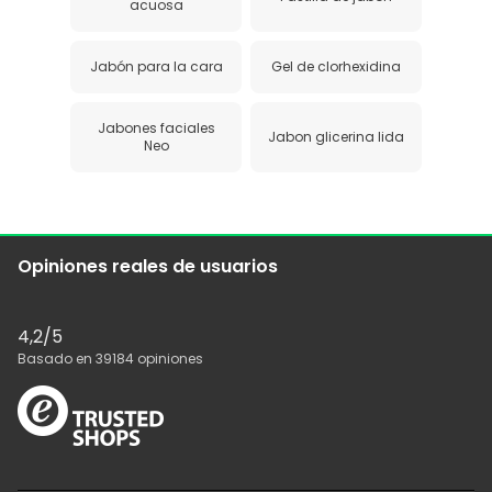
acuosa
Jabón para la cara
Gel de clorhexidina
Jabones faciales
Jabon glicerina lida
Neo
Opiniones reales de usuarios
4,2
/5
Basado en
39184
opiniones