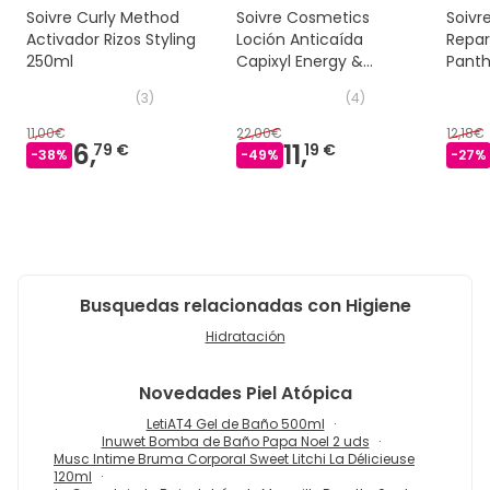
Soivre Curly Method
Soivre Cosmetics
Soivr
Activador Rizos Styling
Loción Anticaída
Repar
250ml
Capixyl Energy &
Panth
Volume 100ml
(
3
)
(
4
)
11,00€
22,00€
12,18€
6,
11,
79 €
19 €
-
38
%
-
49
%
-
27
%
Busquedas relacionadas con Higiene
Hidratación
Novedades
Piel Atópica
LetiAT4 Gel de Baño 500ml
Inuwet Bomba de Baño Papa Noel 2 uds
Musc Intime Bruma Corporal Sweet Litchi La Délicieuse
120ml