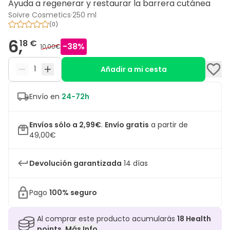
Ayuda a regenerar y restaurar la barrera cutánea
Soivre Cosmetics
·
250 ml
(
0
)
6,
18 €
-
38
%
10,00€
Añadir a mi cesta
Envío en
24-72h
Envíos sólo a 2,99€
.
Envío gratis
a partir de
49,00€
Devolución garantizada
14 días
Pago
100% seguro
Al comprar este producto acumularás
18
Health
points.
Más Info