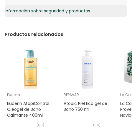
Chloride, Acrylates Copolymer, Glycerin, Cocamide
Dea, Chlorhexidine Digluconate, Allantoin, Aloe
Información sobre seguridad y productos
2,47€ / 100 ml
Barbadensis Leaf Juice, Triethanolamine, Sodium
Benzoate, Citric Acid, Potassium Sorbate, Styrene /
Acrylates Copolymer, Tetrasodium Glutamate
Diacetate.
Productos relacionados
Eucerin
REPAVAR
La Cor
Eucerin AtopiControl
Atopic Piel Eco gel de
La Co
Oleogel de Baño
Baño 750 ml
Prove
Calmante 400ml
Navid
(
88
)
(
34
)