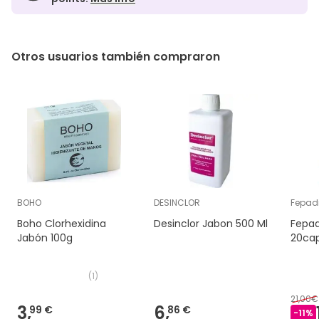
Otros usuarios también compraron
BOHO
DESINCLOR
Fepadi
Boho Clorhexidina
Desinclor Jabon 500 Ml
Fepad
Jabón 100g
20ca
(
1
)
21,00€
3,
6,
99 €
86 €
-
11
%