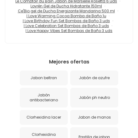
Le Comptoir du Bain Jabón de Marseille Rosetta 6 uds
Lovrén Gel de Ducha Hidratante 150ml
Ce'Bio gel de Ducha Energizante Mandarina 500 ml
I Love Warming Cocoa Bomba de Baño 1u
I Love Birthday Fun Set Bombas de Baño 3 uds
I Love Celebration Set Bombas de Baño 3 uds
I Love Happy Vibes Set Bombas de Baño 3 uds
Mejores ofertas
Jabon beltran
Jabón de azufre
Jabón
Jabón ph neutro
antibacteriano
Clorhexidina lacer
Jabon de manos
Clorhexidina
Pastilla de jabon