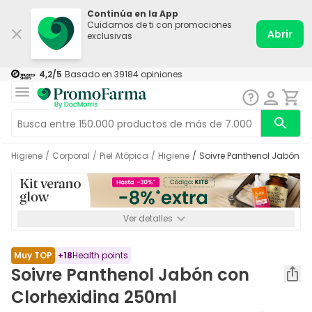
Continúa en la App
Cuidamos de ti con promociones
Abrir
exclusivas
4,2
/5
Basado en
39184
opiniones
Higiene
/
Corporal
/
Piel Atópica
/
Higiene
/
Soivre Panthenol Jabón c
Ver detalles
*-8% a partir de 72€ hasta el 16/08/2026. Se excluyen
Medicamentos y Leches infantiles de 0-6 meses o especiales. No
acumulable.
Muy TOP
+
18
Health points
Soivre Panthenol Jabón con
Clorhexidina 250ml