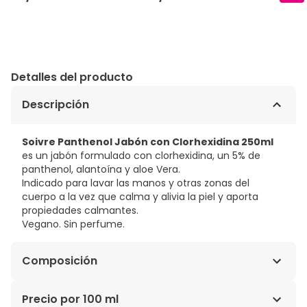
Detalles del producto
Descripción
Soivre Panthenol Jabón con Clorhexidina 250ml
es un jabón formulado con clorhexidina, un 5% de
panthenol, alantoína y aloe Vera.
Indicado para lavar las manos y otras zonas del
cuerpo a la vez que calma y alivia la piel y aporta
propiedades calmantes.
Vegano. Sin perfume.
Composición
Aqua, Sodium Laureth Sulfate, Panthenol, Sodium
Precio por 100 ml