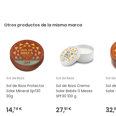
Otros productos de la misma marca
Sol de Ibiza
Sol de Ibiza
Sol de
Sol de Ibiza Protector
Sol de Ibiza Crema
Sol d
Solar Mineral Spf30
Solar Bebés 0 Meses
Solar
30g
SPF30 100 g
14,
27,
32,
74 €
91 €
9