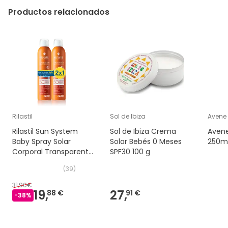
Productos relacionados
Rilastil
Sol de Ibiza
Avene
Rilastil Sun System
Sol de Ibiza Crema
Avene
Baby Spray Solar
Solar Bebés 0 Meses
250m
Corporal Transparente
SPF30 100 g
SPF50+ 2x200 ml
(
39
)
31,90€
19,
27,
88 €
91 €
-
38
%