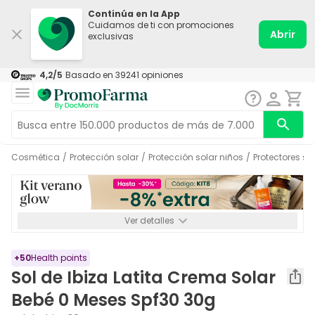
Continúa en la App
Cuidamos de ti con promociones
Abrir
exclusivas
4,2
/5
Basado en
39241
opiniones
Cosmética
/
Protección solar
/
Protección solar niños
/
Protectores so
Ver detalles
*-8% a partir de 72€ hasta el 16/08/2026. Se excluyen
Medicamentos y Leches infantiles de 0-6 meses o especiales. No
acumulable.
+
50
Health points
Sol de Ibiza Latita Crema Solar
Bebé 0 Meses Spf30 30g