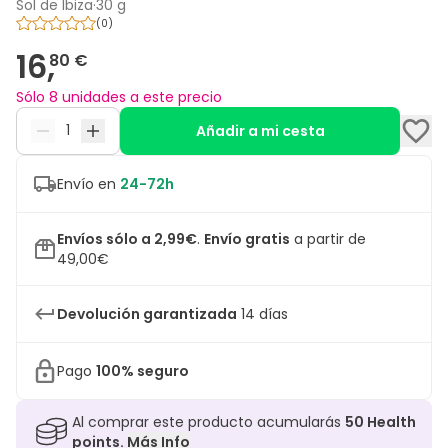
Sol de Ibiza
·
30 g
(
0
)
16,
80 €
Sólo 8 unidades a este precio
Añadir a mi cesta
Envío en
24-72h
Envíos sólo a 2,99€
.
Envío gratis
a partir de
49,00€
Devolución garantizada
14 días
Pago
100% seguro
Al comprar este producto acumularás
50
Health
points.
Más Info