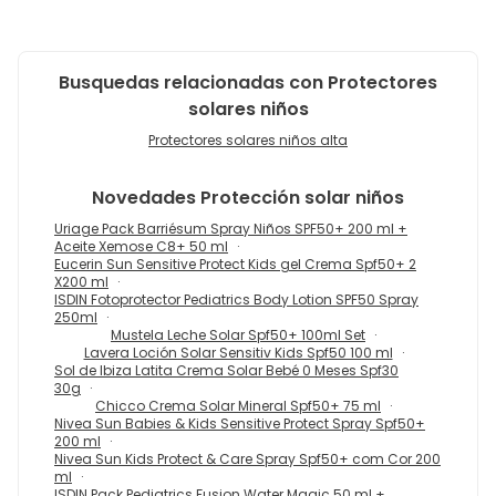
Busquedas relacionadas con Protectores
solares niños
Protectores solares niños alta
Novedades
Protección solar niños
Uriage Pack Barriésum Spray Niños SPF50+ 200 ml +
Aceite Xemose C8+ 50 ml
Eucerin Sun Sensitive Protect Kids gel Crema Spf50+ 2
X200 ml
ISDIN Fotoprotector Pediatrics Body Lotion SPF50 Spray
250ml
Mustela Leche Solar Spf50+ 100ml Set
Lavera Loción Solar Sensitiv Kids Spf50 100 ml
Sol de Ibiza Latita Crema Solar Bebé 0 Meses Spf30
30g
Chicco Crema Solar Mineral Spf50+ 75 ml
Nivea Sun Babies & Kids Sensitive Protect Spray Spf50+
200 ml
Nivea Sun Kids Protect & Care Spray Spf50+ com Cor 200
ml
ISDIN Pack Pediatrics Fusion Water Magic 50 ml +