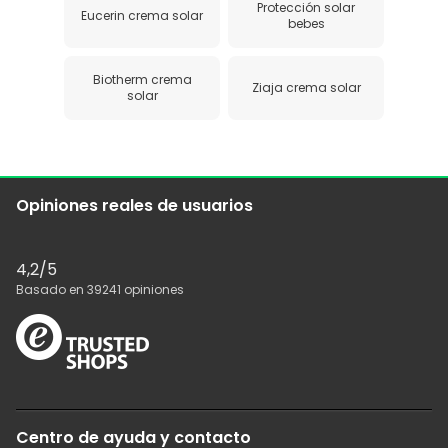
Protección solar
Eucerin crema solar
bebes
Biotherm crema
Ziaja crema solar
solar
Opiniones reales de usuarios
4,2
/5
Basado en
39241
opiniones
Centro de ayuda y contacto