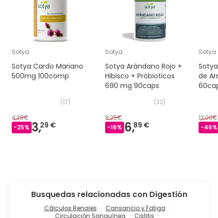
Sotya
Sotya
Sotya
Sotya Cardo Mariano
Sotya Arándano Rojo +
Sotya
500mg 100comp
Hibisco + Próbioticos
de Ar
690 mg 90caps
60ca
(
17
)
(
32
)
4,39€
8,25€
13,00€
3,
6,
29 €
89 €
-
25
%
-
16
%
-
46
%
Busquedas relacionadas con Digestión
Cálculos Renales
Cansancio y Fatiga
Circulación Sanguínea
Cistitis