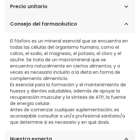
Espirulina (Arthrospira platensis), levadura de cerveza
Precio unitario
(gluten) (Saccharomyces cerevisiae),
antiaglomerantes: sílice (E551) y estearato de
0,03€ / Cápsulas
Consejo del farmacéutico
magnesio (E470b), cianocobalamina (vitamina B12);
maltodextrina.
El fósforo es un mineral esencial que se encuentra en
todas las células del organismo humano, como el
calcio, el sodio, el magnesio, el potasio, el cloro y el
azufre. Se trata de un macromineral que se
encuentra naturalmente en ciertos alimentos, y a
veces es necesario incluirlo a la dieta en forma de
complemento alimenticio.
Es esencial para la formación y el mantenimiento de
huesos y dientes saludables, además de apoyar la
recuperación muscular y la síntesis de ATP, la fuente
de energía celular.
Antes de comenzar cualquier suplementación, es
aconsejable consultar a un/a profesional sanitario/a
que determine si es necesario y en qué dosis.
Nuestra experta