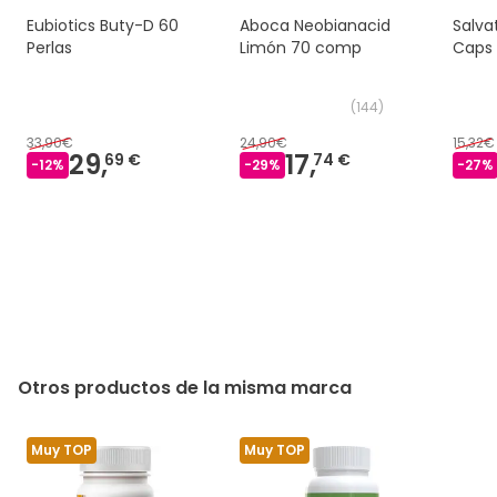
Eubiotics Buty-D 60
Aboca Neobianacid
Salva
Perlas
Limón 70 comp
Caps
(
144
)
33,90€
24,90€
15,32€
29,
17,
69 €
74 €
-
12
%
-
29
%
-
27
%
Otros productos de la misma marca
Muy TOP
Muy TOP