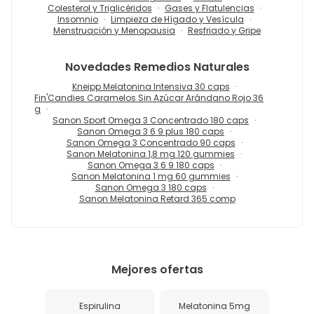
Colesterol y Triglicéridos
Gases y Flatulencias
Insomnio
Limpieza de Hígado y Vesícula
Menstruación y Menopausia
Resfriado y Gripe
Novedades
Remedios Naturales
Kneipp Melatonina Intensiva 30 caps
Fin'Candies Caramelos Sin Azúcar Arándano Rojo 36
g
Sanon Sport Omega 3 Concentrado 180 caps
Sanon Omega 3 6 9 plus 180 caps
Sanon Omega 3 Concentrado 90 caps
Sanon Melatonina 1,8 mg 120 gummies
Sanon Omega 3 6 9 180 caps
Sanon Melatonina 1 mg 60 gummies
Sanon Omega 3 180 caps
Sanon Melatonina Retard 365 comp
Mejores ofertas
Espirulina
Melatonina 5mg