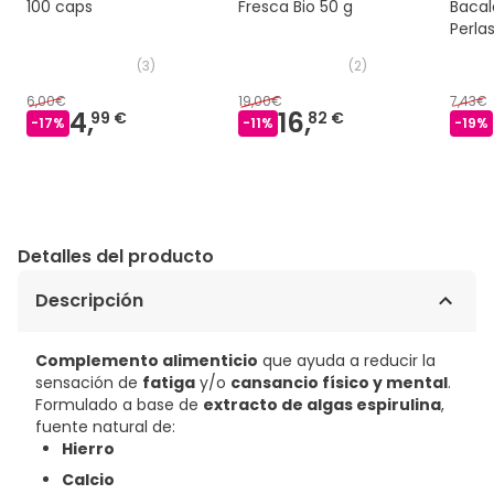
100 caps
Fresca Bio 50 g
Bacal
Perla
(
3
)
(
2
)
6,00€
19,00€
7,43€
4,
16,
99 €
82 €
-
17
%
-
11
%
-
19
%
Detalles del producto
Descripción
Complemento alimenticio
que ayuda a reducir la
sensación de
fatiga
y/o
cansancio físico y mental
.
Formulado a base de
extracto de algas espirulina
,
fuente natural de:
Hierro
Calcio