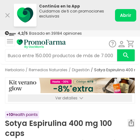
Continúa en la App
Cuidamos de ti con promociones
Abrir
exclusivas
4,2
/5
Basado en
39184
opiniones
Herbolario
/
Remedios Naturales
/
Digestión
/
Sotya Espirulina 400 m
Ver detalles
*-8% a partir de 72€ hasta el 16/08/2026. Se excluyen
Medicamentos y Leches infantiles de 0-6 meses o especiales. No
acumulable.
+
10
Health points
Sotya Espirulina 400 mg 100
caps