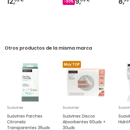
12,
9,
8,
-
30
%
Otros productos de la misma marca
Muy TOP
Suavinex
Suavinex
Suavi
Suavinex Parches
Suavinex Discos
Suavi
Citronela
Absorbentes 60uds +
Hidró
Transparentes 36uds
30uds