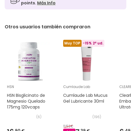
points.
Más Info
Otros usuarios también compraron
Muy TOP
-15% 2ª ud.
HSN
Cumlaude Lab
CLEAR
HSN Bisglicinato de
Cumlaude Lab Mucus
Clear
Magnesio Quelado
Gel Lubricante 30ml
Emba
175mg 120vcaps
Ultra
(
6
)
(
196
)
11,52€
90 €
39 €
49