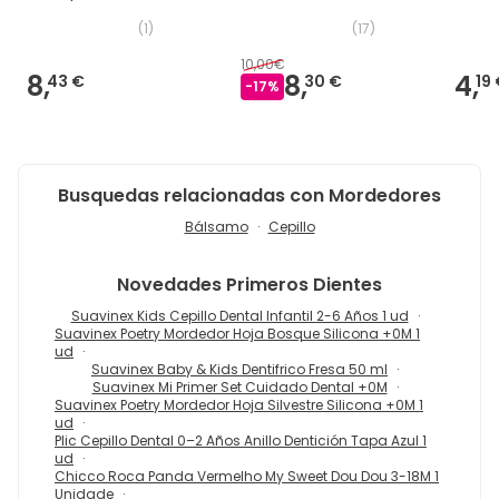
(
1
)
(
17
)
10,00€
8,
8,
4,
43 €
30 €
19
-
17
%
Busquedas relacionadas con Mordedores
Bálsamo
Cepillo
Novedades
Primeros Dientes
Suavinex Kids Cepillo Dental Infantil 2-6 Años 1 ud
Suavinex Poetry Mordedor Hoja Bosque Silicona +0M 1
ud
Suavinex Baby & Kids Dentifrico Fresa 50 ml
Suavinex Mi Primer Set Cuidado Dental +0M
Suavinex Poetry Mordedor Hoja Silvestre Silicona +0M 1
ud
Plic Cepillo Dental 0–2 Años Anillo Dentición Tapa Azul 1
ud
Chicco Roca Panda Vermelho My Sweet Dou Dou 3-18M 1
Unidade