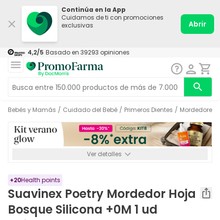
Continúa en la App
Cuidamos de ti con promociones
Abrir
exclusivas
4,2
/5
Basado en
39293
opiniones
Bebés y Mamás
/
Cuidado del Bebé
/
Primeros Dientes
/
Mordedores
Ver detalles
*-8% a partir de 72€ hasta el 16/08/2026. Se excluyen
Medicamentos y Leches infantiles de 0-6 meses o especiales. No
acumulable.
+
20
Health points
Suavinex Poetry Mordedor Hoja
Bosque Silicona +0M 1 ud