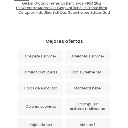
Gerber Organic Primeiros Dentinhos +10M 28g
Le Comptoir Aroma Gel Gingival Bebé 1er Diente 15ml
Curaprox Kids Ultra Soft Duo Superheroes Edition 2ud
Mejores ofertas
Chupete suavinex
Biberones suavinex
Almiron profutura 1
Nan supreme pro 1
Hojas de eucalipto
Mordedor bebe
Champu sin
Colonia suavinex
sulfatos ni siliconas
Hojas de sen
Almiron 1