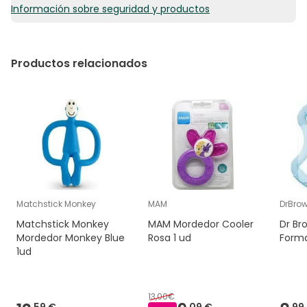
Información sobre seguridad y productos
6,87€ / Unidades
Productos relacionados
Matchstick Monkey
MAM
DrBro
Matchstick Monkey
MAM Mordedor Cooler
Dr Br
Mordedor Monkey Blue
Rosa 1 ud
Forma
1ud
13,00€
59 €
09 €
99