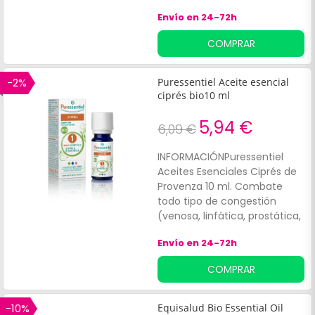
agua para obtener una mejor
Envío en 24-72h
calidad de las sustancias
aromáticas. El aceite esencial
COMPRAR
de ciprés es ideal para aplicar
como masaje en las piernas,
favoreciendo:La circulación.
-2%
Puressentiel Aceite esencial
Alivio de la pesadez.
ciprés bio10 ml
Reducción del cansancio
5,94 €
6,09 €
INFORMACIÓNPuressentiel
Aceites Esenciales Ciprés de
Provenza 10 ml. Combate
todo tipo de congestión
(venosa, linfática, prostática,
uterina).
Envío en 24-72h
COMPRAR
-10%
Equisalud Bio Essential Oil