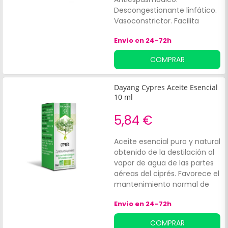
Descongestionante linfático.
Vasoconstrictor. Facilita
propiedades terapéuticas
Envío en 24-72h
como:Descongestionante
venoso. Restaura la
COMPRAR
elasticidad de las paredes
venosas.
Dayang Cypres Aceite Esencial
10 ml
5,84 €
Aceite esencial puro y natural
obtenido de la destilación al
vapor de agua de las partes
aéreas del ciprés. Favorece el
mantenimiento normal de
las vías respiratorias. Al aceite
Envío en 24-72h
esencial de ciprés se le
atribuyen las siguientes
COMPRAR
propiedades:Astringentes. Es