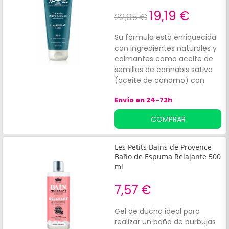
y firmeza. Además,
19,19 €
contribuye a reducir la
22,95 €
apariencia de la celulitis de
grado II, III y mixta y de la piel
Su fórmula está enriquecida
de naranja. Apto para todo
con ingredientes naturales y
tipo de pieles.'
calmantes como aceite de
semillas de cannabis sativa
(aceite de cáñamo) con
CBD, árnica, ciprés, jengibre,
Envío en 24-72h
aceite seco de cardo
mariano y prebióticos. Ideal
COMPRAR
para limpiar la piel sensible.
Les Petits Bains de Provence
Baño de Espuma Relajante 500
ml
7,57 €
Gel de ducha ideal para
realizar un baño de burbujas