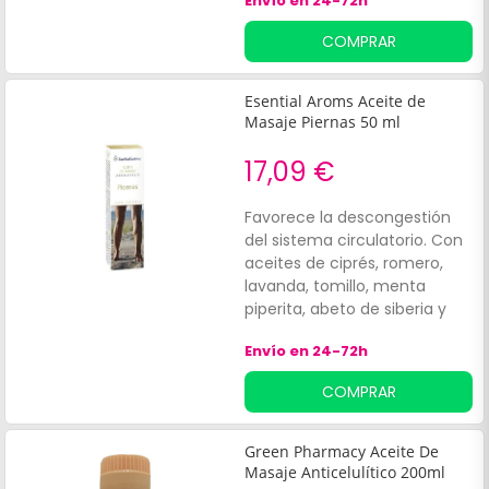
Envío en 24-72h
Cuenta con micro orgánulos
vegetales, que contribuyen a
COMPRAR
la exfoliación de las pieles
muertas. Sus ingredientes
vigorizan los cutis estresados
Esential Aroms Aceite de
y cansados, favoreciendo un
Masaje Piernas 50 ml
aspecto más energizado y
limpio.
17,09 €
Favorece la descongestión
del sistema circulatorio. Con
aceites de ciprés, romero,
lavanda, tomillo, menta
piperita, abeto de siberia y
jara, macadamia, sésamo y
Envío en 24-72h
girasol.
COMPRAR
Green Pharmacy Aceite De
Masaje Anticelulítico 200ml