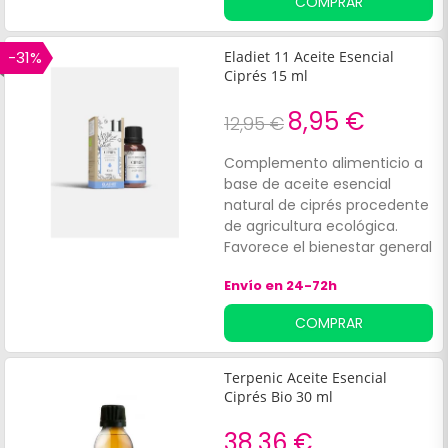
COMPRAR
cansadas. DepresiónÉpocas
de duelo
-31%
Eladiet 11 Aceite Esencial
Ciprés 15 ml
8,95 €
12,95 €
Complemento alimenticio a
base de aceite esencial
natural de ciprés procedente
de agricultura ecológica.
Favorece el bienestar general
del organismo y contribuye al
Envío en 24-72h
alivio muscular y articular.
COMPRAR
Terpenic Aceite Esencial
Ciprés Bio 30 ml
38,36 €