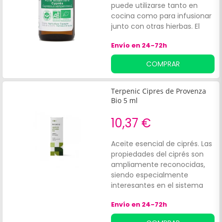
puede utilizarse tanto en
cocina como para infusionar
junto con otras hierbas. El
árbol procede de las regiones
Envío en 24-72h
de la costa mediterránea.
Posee propiedades
COMPRAR
antitusivas y
descongestionantes, por lo
que es una solución efectiva
Terpenic Cipres de Provenza
para aliviar los síntomas de
Bio 5 ml
gripes y resfriados.
10,37 €
Aceite esencial de ciprés. Las
propiedades del ciprés son
ampliamente reconocidas,
siendo especialmente
interesantes en el sistema
circulatorio, ayudando a
Envío en 24-72h
mejorar:Varices. Hemorroides.
Síndrome de piernas