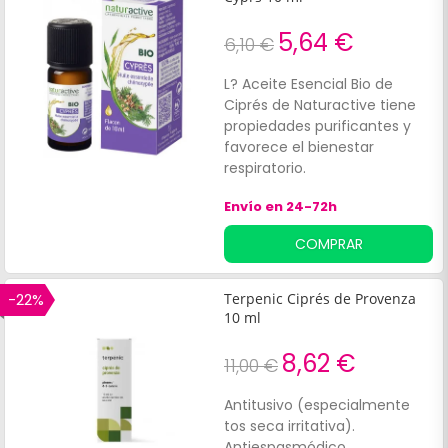
5,64 €
6,10 €
L? Aceite Esencial Bio de
Ciprés de Naturactive tiene
propiedades purificantes y
favorece el bienestar
respiratorio.
Envío en 24-72h
COMPRAR
-22%
Terpenic Ciprés de Provenza
10 ml
8,62 €
11,00 €
Antitusivo (especialmente
tos seca irritativa).
Antiespasmódico.