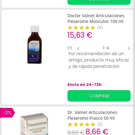
aceite vegetal ecológico de
Macadamia (100ml).
Mezclados, estos aceites
Doctor Valnet Articulaciones
forman una solución que se
Flexarome Músculos 100 ml
aplica como masaje
(
4
)
energético y drenante.
15,63 €
1-4
Por recomendación de un
U
amigo, producto muy eficaz
e
y de rápida penetración
r
m
Envío en 24-72h
COMPRAR
-2%
Dr. Valnet Articulaciones
Flexaromo Frasco 50 ml
(
2
)
8,66 €
8,86 €