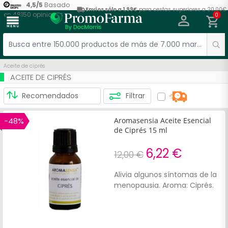
4,5
/
5
Basado
Envíos sólo a 1,99€
para cestas superiores a 20,00€
en
48150
opiniones
0
menu
Aceite de ciprés
ACEITE DE CIPRÉS
Filtrar
-48%
Aromasensia Aceite Esencial
de Ciprés 15 ml
6,22 €
12,00 €
Alivia algunos síntomas de la
menopausia. Aroma: Ciprés.