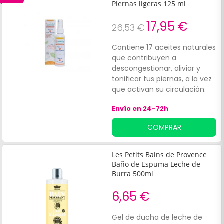
Dulces (100ml). Estos aceites
Piernas ligeras 125 ml
mezclados formarán una
solución para un masaje
17,95 €
26,53 €
desde los tobillos hasta las
rodillas.
Contiene 17 aceites naturales
que contribuyen a
descongestionar, aliviar y
tonificar tus piernas, a la vez
que activan su circulación.
Notarás un frescor y alivio
Envío en 24-72h
inmediato, gracias a la
acción de el romero, la salvia,
COMPRAR
lavanda, menta, pino
silvestre, limón, tomillo, jara,
geranio, hinojo o ciprés, entre
Les Petits Bains de Provence
otros, y sus propiedades
Baño de Espuma Leche de
desinfiltrantes.¡Recupera la
Burra 500ml
salud de tus piernas con
6,65 €
ingredientes naturales!
Gel de ducha de leche de