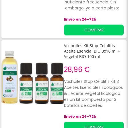
suficiente frecuencia. Sin
embargo, ya a corto plazo:
muy agradable; aprecio su
Envío en 24-72h
frescura, no grasa y muy
buen olor. Los productos del
COMPRAR
Dr. Valnet nunca me han
decepcionado. Una
sugerencia: tal vez sería más
Voshuiles Kit Stop Celulitis
fácil utilizarlo en un
Aceite Esencial BIO 3x10 ml +
atomizador.
Vegetal BIO 100 ml
28,96 €
Voshuiles Stop Celulitis Kit 3
Aceites Esenciales Ecológicos
& 1 Aceite Vegetal Ecológico
es un kit compuesto por 3
botellas de aceites
esenciales ecológicos de
Envío en 24-72h
Ciprés (10ml), Limón (10ml) y
Enebro (10ml), y 1 botella de
COMPRAR