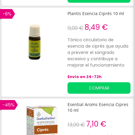
apto para consumo.
-6%
Plantis Esencia Ciprés 10 ml
8,49 €
9,00 €
Tónico circulatorio de
esencia de ciprés que ayuda
a prevenir el sangrado
excesivo y contribuye a
mejorar el funcionamiento
del hígado, protegiéndolo de
Envío en 24-72h
posibles afecciones. Ayuda a
prevenir y mejorar las varices
COMPRAR
y hemorroides, aliviando
también el hormigueo de las
extremidades. Ayuda a
-45%
Esential Aroms Esencia Cipres
aumentar las defensas del
10 ml
cuerpo de forma natural,
contribuyendo al control de
7,10 €
13,00 €
las infecciones en las vías
urinarias, por lo que es ideal