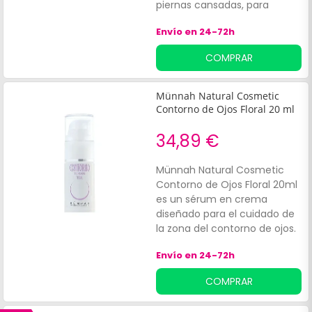
piernas cansadas, para
aclarar y refrescar los tobillos
Envío en 24-72h
y piernas. Su fórmula
contiene la combinación de
COMPRAR
siete aceites esenciales y
vegetales (limón, ciprés,
menta, pino silvestre, romero
Münnah Natural Cosmetic
con alcanfor orgánico,
Contorno de Ojos Floral 20 ml
enebro y ravintsara). Apto
para todo tipo de pieles.
34,89 €
Münnah Natural Cosmetic
Contorno de Ojos Floral 20ml
es un sérum en crema
diseñado para el cuidado de
la zona del contorno de ojos.
Ayuda a reducir las bolsas y
Envío en 24-72h
las ojeras, aporta hidratación
y atenúa las líneas de
COMPRAR
expresión. Formulado con
manzanilla que aporta