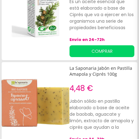
Es un aceite esencial que
para tratar la cistitis. Envase
está elaborado a base de
de 10 ml.
Ciprés que va a ejercer en los
organismos una serie de
propiedades beneficiosas
como actuar como
Envío en 24-72h
descongestivo venoso,
regulador de la sudoración,
COMPRAR
desodorante y antitusivo. Es
apto con lo cual para ayudar
a tratar de una manera
La Saponaria Jabón en Pastilla
natural problemas de
Amapola y Ciprés 100g
circulación, sudoraciones
excesivas, tos y calambres
4,48 €
musculares. Presentación
10ml.
Jabón sólido en pastilla
elaborado a base de aceite
de baobab, aguacate y
limón, extracto de amapola y
ciprés que ayudan a la
higiene corporal diaria.