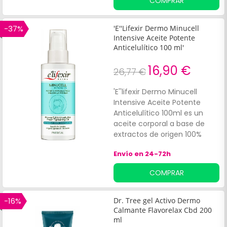
COMPRAR
-37%
'E''Lifexir Dermo Minucell
Intensive Aceite Potente
Anticelulítico 100 ml'
16,90 €
26,77 €
'E''lifexir Dermo Minucell
Intensive Aceite Potente
Anticelulítico 100ml es un
aceite corporal a base de
extractos de origen 100%
natural de té verde, lavanda,
Envío en 24-72h
ciprés, niaouli y forskolin que
contribuye a ejercer un
COMPRAR
efecto reafirmante y
drenante sobre la piel.
Asimismo, también ayuda a
-16%
Dr. Tree gel Activo Dermo
suavizar la textura de la piel,
Calmante Flavorelax Cbd 200
proporcionándole elasticidad
ml