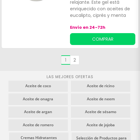
relajante. Este gel está
enriquecido con aceites de
eucalipto, ciprés y menta
que ayudan a limpiar la piel
Envío en 24-72h
en profundidad y la deja
perfumada y suave. Apto
COMPRAR
para todo tipo de pieles.
Dermatológicamente
comprobado.
1
2
LAS MEJORES OFERTAS
Aceite de coco
Aceite de ricino
Aceite de onagra
Aceite de neem
Aceite de argan
Aceite de sésamo
Aceite de romero
Aceite de jojoba
Cremas Hidratantes
Selección de Productos para