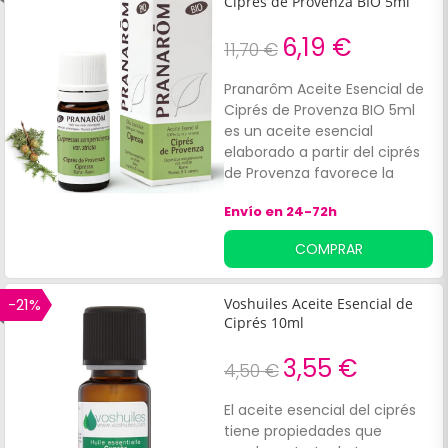
Ciprés de Provenza BIO 5ml
retención de líquidos o
hemorroides al poder
6,19 €
11,70 €
utilizarse como tratamiento
drenante y tonificante.
Pranarôm Aceite Esencial de
Ciprés de Provenza BIO 5ml
es un aceite esencial
elaborado a partir del ciprés
de Provenza favorece la
descongestión del sistema
Envío en 24-72h
arterial, y ayuda con
problemas como las piernas
COMPRAR
pesadas o del sistema
circulatorio. También puede
favorecer el resultado de
-21%
Voshuiles Aceite Esencial de
tratamientos contra varices,
Ciprés 10ml
retención de líquidos o
hemorroides al poder
3,55 €
4,50 €
utilizarse como tratamiento
drenante y tonificante.
El aceite esencial del ciprés
tiene propiedades que