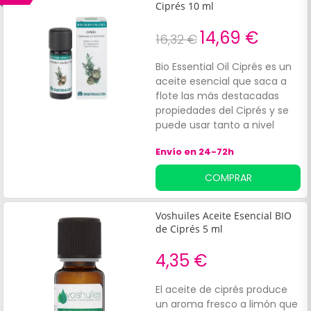
Ciprés 10 ml
14,69 €
16,32 €
Bio Essential Oil Ciprés es un
aceite esencial que saca a
flote las más destacadas
propiedades del Ciprés y se
puede usar tanto a nivel
interno como a nivel
Envío en 24-72h
externo, ya que sirve como
suplemento alimenticio.
COMPRAR
Cuenta con una ayuda
vasoconstrictor y tonificante
venoso.*Aceite esencial 100%
Voshuiles Aceite Esencial BIO
de ciprés**No sobrepasar la
de Ciprés 5 ml
dosis recomendada. Los
beneficios del ciprés, una
4,35 €
opción natural para cuidarse
por dentro y por fuera.
El aceite de ciprés produce
un aroma fresco a limón que