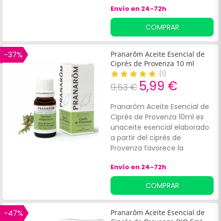
Envío en 24-72h
COMPRAR
-37%
Pranarôm Aceite Esencial de
Ciprés de Provenza 10 ml
(
1
)
5,99 €
9,53 €
Pranarôm Aceite Esencial de
Ciprés de Provenza 10ml es
unaceite esencial elaborado
a partir del ciprés de
Provenza favorece la
descongestión del sistema
Envío en 24-72h
arterial, y ayuda con
problemas como las piernas
COMPRAR
pesadas o del sistema
circulatorio. También puede
favorecer el resultado de
-47%
Pranarôm Aceite Esencial de
tratamientos contra varices,