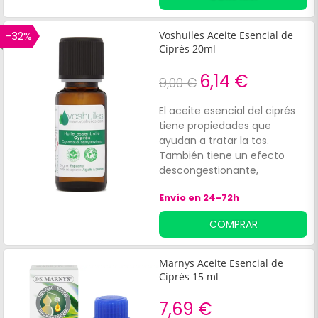
agua.
-32%
Voshuiles Aceite Esencial de
Ciprés 20ml
6,14 €
9,00 €
El aceite esencial del ciprés
tiene propiedades que
ayudan a tratar la tos.
También tiene un efecto
descongestionante,
tonificantes de la circulación
Envío en 24-72h
venosa y linfática, por ello es
ideal para tratar las piernas
COMPRAR
pesadas, la retención de
agua, la pereza intestinal.
Tiene cualidades para tratar
Marnys Aceite Esencial de
la congestión de la próstata y
Ciprés 15 ml
las hemorroides. El ciprés es
un árbol que se encuentra
7,69 €