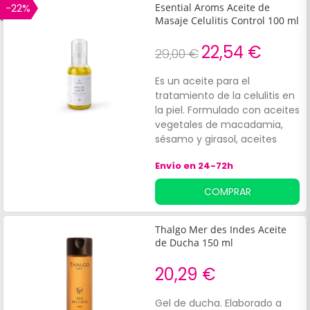
acción calmante y aceite de
-22%
Esential Aroms Aceite de
ciprés que mejora la
Masaje Celulitis Control 100 ml
circulación.
22,54 €
29,00 €
Es un aceite para el
tratamiento de la celulitis en
la piel. Formulado con aceites
vegetales de macadamia,
sésamo y girasol, aceites
esenciales de palmarosa,
Envío en 24-72h
abeto de siberia, eucalipto,
salvia, ciprés.
COMPRAR
Thalgo Mer des Indes Aceite
de Ducha 150 ml
20,29 €
Gel de ducha. Elaborado a