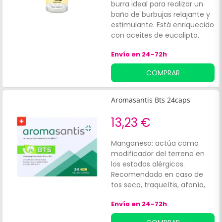
burra ideal para realizar un
baño de burbujas relajante y
estimulante. Está enriquecido
con aceites de eucalipto,
ciprés y menta que ayudan a
Envío en 24-72h
limpiar la piel en profundidad
y la deja perfumada y suave.
COMPRAR
Apto para todo tipo de pieles.
Dermatológicamente
comprobado.
Aromasantis Bts 24caps
13,23 €
Manganeso: actúa como
modificador del terreno en
los estados alérgicos.
Recomendado en caso de
tos seca, traqueítis, afonía,
voz rota, con o sin fiebre, de
Envío en 24-72h
origen alérgico o no.