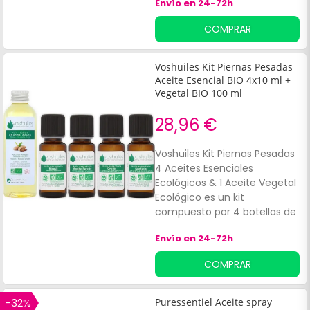
Envío en 24-72h
limón (5ml), ciprés (5ml),
menta piperita (5ml) y
COMPRAR
geranio rosa (5ml), y 1 botella
de aceite vegetal ecológico
de Macadamia (100ml). Estos
Voshuiles Kit Piernas Pesadas
aceites mezclados formarán
Aceite Esencial BIO 4x10 ml +
una solución para un masaje
Vegetal BIO 100 ml
energético y drenante.
28,96 €
Voshuiles Kit Piernas Pesadas
4 Aceites Esenciales
Ecológicos & 1 Aceite Vegetal
Ecológico es un kit
compuesto por 4 botellas de
aceites esenciales
Envío en 24-72h
ecológicos de Niaouli (10ml),
Ciprés (10ml), Menta Piperita
COMPRAR
(10ml) y Enebro (10ml), y 1
botella de aceite vegetal
ecológico de Almendras
-32%
Puressentiel Aceite spray