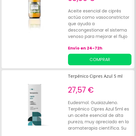
Aceite esencial de ciprés
actúa como vasoconstrictor
que ayuda a
descongestionar el sistema
venoso para mejorar el flujo
natural de la sangre, reducir
Envío en 24-72h
la inflamación y dolencias
por problemas como las
COMPRAR
varices. Contribuye
a:Controlar la irritación
generada por la tos seca y
Terpénico Cipres Azul 5 ml
con flema. Tener un efecto
antiespasmódico,
27,57 €
especialmente para regular
los espasmos intestinales.
Eudesmol. Guaiazuleno.
Terpénico Cipres Azul 5ml es
un aceite esencial de alta
pureza, muy apreciado en la
aromaterapia científica. Su
acción reconfortante