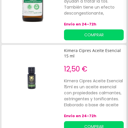
ayudan a tratar la tos.
También tiene un efecto
descongestionante,
tonificantes de la circulación
Envío en 24-72h
venosa y linfática, por ello es
ideal para tratar las piernas
COMPRAR
pesadas, la retención de
agua, la pereza intestinal.
Tiene cualidades para tratar
Kimera Cipres Aceite Esencial
la congestión de la próstata y
15 ml
las hemorroides. El ciprés es
un árbol que se encuentra
12,50 €
principalmente en la región
mediterránea.
Kimera Cipres Aceite Esencial
15ml es un aceite esencial
con propiedades calmantes,
astringentes y tonificantes.
Elaborado a base de aceite
Esencial de Ciprés Ecológico
Envío en 24-72h
extraído mediante
destilación por vapor de
COMPRAR