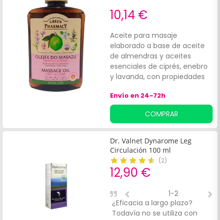
10,14 €
Aceite para masaje
elaborado a base de aceite
de almendras y aceites
esenciales de ciprés, enebro
y lavanda, con propiedades
anticelulíticas. Tiene una fácil
Envío en 24-72h
penetración en la piel.
Además, el aceite de limón
COMPRAR
proporciona:Relajación.
Frescura.
Dr. Valnet Dynarome Leg
Circulación 100 ml
(
2
)
12,90 €
1-2
¿Eficacia a largo plazo?
O
Todavía no se utiliza con