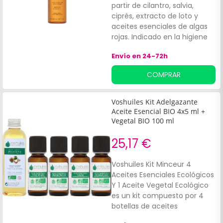
partir de cilantro, salvia,
ciprés, extracto de loto y
aceites esenciales de algas
rojas. Indicado en la higiene
corporal diaria. Lava en
Envío en 24-72h
profundidad, generando una
abundante espuma y sus
COMPRAR
fragancias benefician una
experiencia agradable, ya
que tiene propiedades
Voshuiles Kit Adelgazante
relajantes.
Aceite Esencial BIO 4x5 ml +
Vegetal BIO 100 ml
25,17 €
Voshuiles Kit Minceur 4
Aceites Esenciales Ecológicos
Y 1 Aceite Vegetal Ecológico
es un kit compuesto por 4
botellas de aceites
esenciales ecológicos de