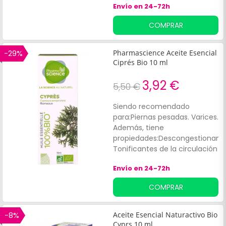
Envío en 24-72h
favorece el bienestar
emocional y el equilibrio
COMPRAR
mental.
-29%
Pharmascience Aceite Esencial
Ciprés Bio 10 ml
3,92 €
5,50 €
Siendo recomendado
para:Piernas pesadas. Varices.
Además, tiene
propiedades:Descongestionante
Tonificantes de la circulación
venosa y linfática.
Envío en 24-72h
COMPRAR
-8%
Aceite Esencial Naturactivo Bio
Cyprs 10 ml