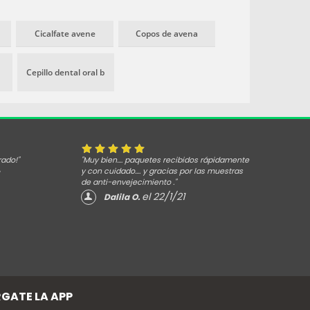
Cicalfate avene
Copos de avena
Cepillo dental oral b
rado!"
"Muy bien.... paquetes recibidos rápidamente
y con cuidado.... y gracias por las muestras
de anti-envejecimiento ."
el 22/1/21
Dalila O.
GATE LA APP