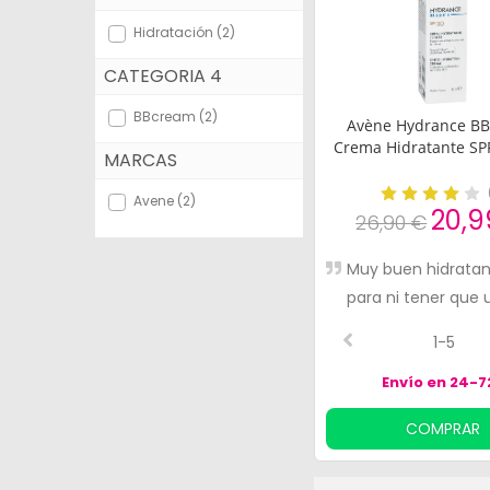
Bebés y Mamás
Hidratación (2)
CATEGORIA 4
Óptica
BBcream (2)
Ortopedia
Avène Hydrance BB
Crema Hidratante SP
MARCAS
Herbolario
Avene (2)
Cosmética Natural
20,9
26,90 €
Marcas
Muy buen hidratan
para ni tener que 
Más vendidos
maquillaje.
1-5
Health points
Envío en 24-7
Blog
COMPRAR