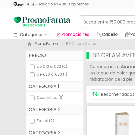
4,5
/
5
Basado en
48150
opiniones
Promociones
Cabello
Pa
Categorías
PromoFarma
BB Cream Avene
Promociones
BB CREAM AVE
PRECIO
Cabello
Conocemos a
Aven
de €10 a €20 (2)
Packs regalos
un toque de color que
de €20 a €30 (1)
hidratación de la piel.
Medicamentos
CATEGORIA 1
Cosmética
Cosmética (2)
Salud
CATEGORIA 2
Higiene
Facial (2)
Dietética
CATEGORIA 3