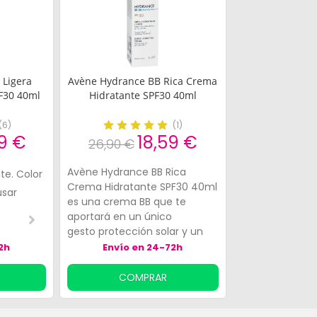
 Ligera
Avène Hydrance BB Rica Crema
F30 40ml
Hidratante SPF30 40ml
(
6
)
(
1
)
9 €
18,59 €
26,90 €
Avène Hydrance BB Rica
te. Color
Pensaba que seria más
Si quieres una crem
Crema Hidratante SPF30 40ml
usar
ligera
te cubra ligerament
es una crema BB que te
color esta muy bien.
aportará en un único
2-5
3-5
gesto protección solar y un
toque de color. Su fórmula
2h
Envío en 24-72h
está específicamente
pensada para pieles secas o
COMPRAR
muy secas con síntomas de
tirantez, falta de luminosidad