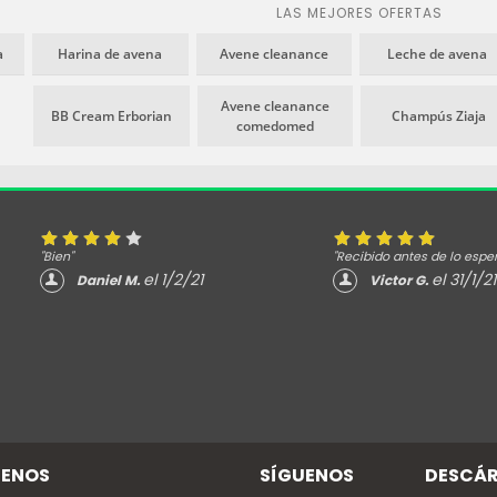
y deshidratación. Gracias a
LAS MEJORES OFERTAS
sus dos activos, la Meiboserina
y la Lipomuchina, en
a
Harina de avena
Avene cleanance
Leche de avena
combinación con el agua
termal de Avène, para
Avene cleanance
BB Cream Erborian
Champús Ziaja
hidratar la piel.
comedomed
"Bien"
"Recibido antes de lo espe
el 1/2/21
el 31/1/21
Daniel M.
Victor G.
ENOS
SÍGUENOS
DESCÁR