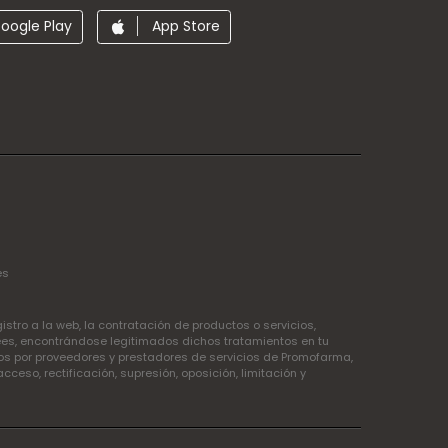
oogle Play
App Store
es
tro a la web, la contratación de productos o servicios,
ees, encontrándose legitimados dichos tratamientos en tu
idos por proveedores y prestadores de servicios de Promofarma,
so, rectificación, supresión, oposición, limitación y