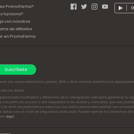
 es PromoFarma?
G
o funciona?
ja con nosotros
ama de afiliados
er en PromoFarma
Suscríbete
nes vía correo electrónico, postal, SMS u otros medios electrónicos equivalent
o de mis datos
ersonales facilitados y obtenidos de tu navegación web para gestionar tu regis
a tu perfil de usuario o dar respuesta a las dudas y consultas que nos plant
. Con el fin de prestarte los servicios, tus datos personales podrán ser acced
 datos con un nivel de seguridad adecuado. Puedes ejercer tus derechos de acce
ción
aquí
.