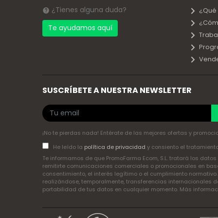
¿Tienes alguna duda?
¿Qué
¿Cóm
Te ayudamos aquí
Traba
Progr
Vend
SUSCRÍBETE A NUESTRA NEWSLETTER
¡No te pierdas nada! Entérate de las mejores ofertas y promocio
He leído la
política de privacidad
y consiento el tratamient
Te informamos de que PromoFarma Ecom, S.L. tratará los datos p
remitirte comunicaciones comerciales o promocionales en base 
consentimiento, el interés legítimo o el cumplimiento normativo
realizándose, temporalmente, transferencias internacionales de
portabilidad de tus datos en cualquier momento. Más informa