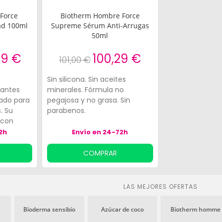
Force
Biotherm Hombre Force
ad 100ml
Supreme Sérum Anti-Arrugas
50ml
79 €
100,29 €
101,00 €
Sin silicona. Sin aceites
zantes
minerales. Fórmula no
ado para
pegajosa y no grasa. Sin
. Su
parabenos.
 con
omo
2h
Envío en 24-72h
, Pro-
, activan
COMPRAR
tina y
blemente
e
LAS MEJORES OFERTAS
ntinuo
Bioderma sensibio
Azúcar de coco
Biotherm homme