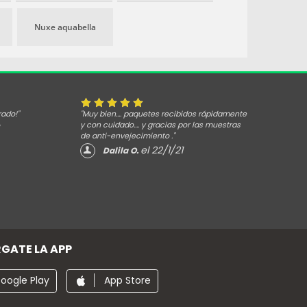
Nuxe aquabella
rado!"
"Muy bien.... paquetes recibidos rápidamente
y con cuidado.... y gracias por las muestras
de anti-envejecimiento ."
el 22/1/21
Dalila O.
GATE LA APP
oogle Play
App Store