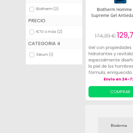
Bebés y Mamás
Biotherm (2)
Biotherm Homme 
Supreme Gel Antied
PRECIO
Óptica
€70 o más (2)
Ortopedia
129,
174,39 €
CATEGORIA 4
Herbolario
Gel con propiedades
hidratantes y revitali
Sérum (1)
Cosmética Natural
especialmente diseñ
la piel de los hombres
Marcas
fórmula, enriquecida
principios activos c
Envío en 24-7
Más vendidos
extracto de alga azul
Xylane y Life Plankton
COMPRAR
Health points
la producción de elas
ayuda a reducir visi
Blog
las arrugas y líneas d
expresión. Un uso co
mejora la firmeza y
Bioderma
redensifica la piel.