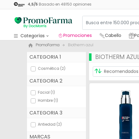
4,5
/
5
Basado en
48150
opiniones
Promociones
Cabello
Pa
Categorías
PromoFarma
Biotherm azul
Promociones
BIOTHERM AZU
CATEGORIA 1
Cabello
Cosmética (2)
Packs regalos
CATEGORIA 2
Medicamentos
Facial (1)
Cosmética
Hombre (1)
Salud
CATEGORIA 3
Higiene
Antiedad (2)
Dietética
MARCAS