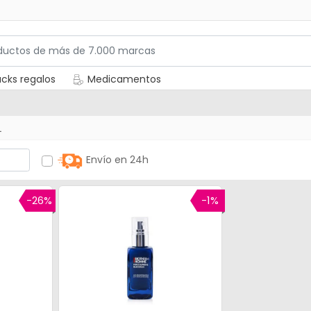
cks regalos
Medicamentos
L
Envío en 24h
-26%
-1%