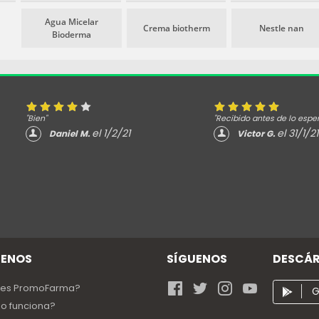
Agua Micelar
Crema biotherm
Nestle nan
Bioderma
"Bien"
"Recibido antes de lo espe
el 1/2/21
el 31/1/21
Daniel M.
Victor G.
ENOS
SÍGUENOS
DESCÁR
 es PromoFarma?
G
o funciona?