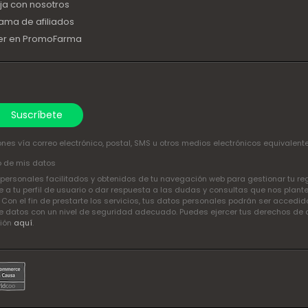
ja con nosotros
ama de afiliados
er en PromoFarma
Suscríbete
nes vía correo electrónico, postal, SMS u otros medios electrónicos equivalent
o de mis datos
ersonales facilitados y obtenidos de tu navegación web para gestionar tu regis
a tu perfil de usuario o dar respuesta a las dudas y consultas que nos plant
. Con el fin de prestarte los servicios, tus datos personales podrán ser acced
 datos con un nivel de seguridad adecuado. Puedes ejercer tus derechos de acce
ción
aquí
.