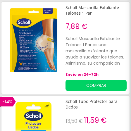
Scholl Mascarilla Exfoliante
Talones 1 Par
7,89 €
Scholl Mascarilla Exfoliante
Talones 1 Par es una
mascarilla exfoliante que
ayuda a suavizar los talones.
Asimismo, su composición
contribuye a exfoliar
Envío en 24-72h
suavemente la piel de los
talones, mientras ofrecen
COMPRAR
hidratación y facilita la
eliminación de callos.
-14%
Scholl Tubo Protector para
Dedos
11,59 €
13,50 €