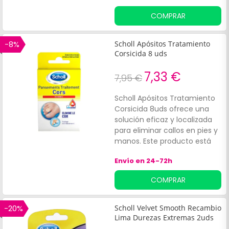
caras para dos acciones de
COMPRAR
cuidado diferentes: la
primera es rugosa para
eliminar suavemente incluso
-8%
Scholl Apósitos Tratamiento
los callos más gruesos.
Corsicida 8 uds
7,33 €
7,95 €
Scholl Apósitos Tratamiento
Corsicida 8uds ofrece una
solución eficaz y localizada
para eliminar callos en pies y
manos. Este producto está
diseñado para adultos que
Envío en 24-72h
buscan un alivio rápido del
dolor y protección diaria.
COMPRAR
-20%
Scholl Velvet Smooth Recambio
Lima Durezas Extremas 2uds