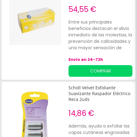
54,55 €
Entre sus principales
beneficios destacan el alivio
inmediato de las molestias, la
prevención de callosidades y
una mayor sensación de
confort en cada paso. Su
Envío en 24-72h
diseño ergonómico se
adapta fácilmente al
COMPRAR
calzado, ofreciendo una
solución práctica y duradera
para proteger los pies y
Scholl Velvet Exfoliante
mejorar el bienestar diario.
Suavizante Raspador Eléctrico
Reca 2uds
14,86 €
Además, ayuda a exfoliar las
capas cutáneas engrosadas