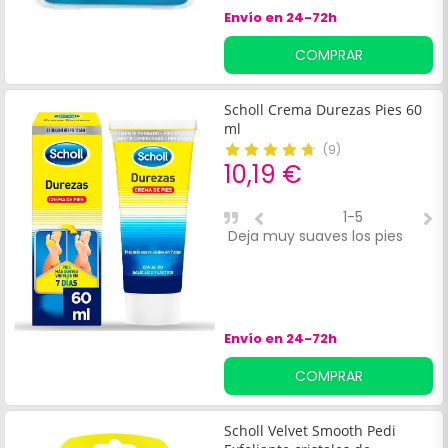
Envío en 24-72h
COMPRAR
Scholl Crema Durezas Pies 60
ml
(
9
)
10,19 €
1-5
Deja muy suaves los pies
F
Envío en 24-72h
COMPRAR
Scholl Velvet Smooth Pedi