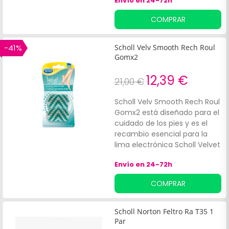
Envío en 24-72h
proporcionan:Eliminación
eficaz y segura de callos.
COMPRAR
-41%
Scholl Velv Smooth Rech Roul
Gomx2
12,39 €
21,00 €
Scholl Velv Smooth Rech Roul
Gomx2 está diseñado para el
cuidado de los pies y es el
recambio esencial para la
lima electrónica Scholl Velvet
Smooth. Estos rodillos,
Envío en 24-72h
equipados con tecnología
avanzada, eliminan
COMPRAR
eficazmente durezas y piel
seca, proporcionando un
resultado profesional en
Scholl Norton Feltro Ra T35 1
casa.
Par