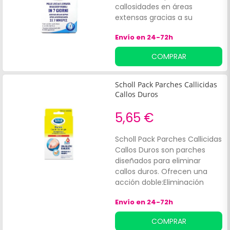
callosidades en áreas
extensas gracias a su
fórmula con:Ácido
Envío en 24-72h
salicílicoÁcido láctico. En solo
una semana, la piel estará
COMPRAR
más suave y aterciopelada.
Scholl Pack Parches Callicidas
Callos Duros
5,65 €
Scholl Pack Parches Callicidas
Callos Duros son parches
diseñados para eliminar
callos duros. Ofrecen una
acción doble:Eliminación
segura. Protección suave que
Envío en 24-72h
alivia la fricción. Permiten
eliminar el callo en 2/3 días.
COMPRAR