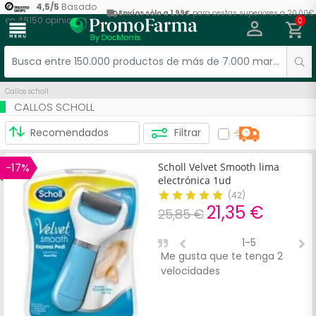
4,5
/
5
Basado
Envíos sólo a 1,99€
para cestas superiores a 20,00€
en
48150
opiniones
0
menu
Callos scholl
CALLOS SCHOLL
Filtrar
-17%
Scholl Velvet Smooth lima
electrónica 1ud
(
42
)
21,35 €
25,85 €
1-5
Me gusta que te tenga 2
T
velocidades
y
n