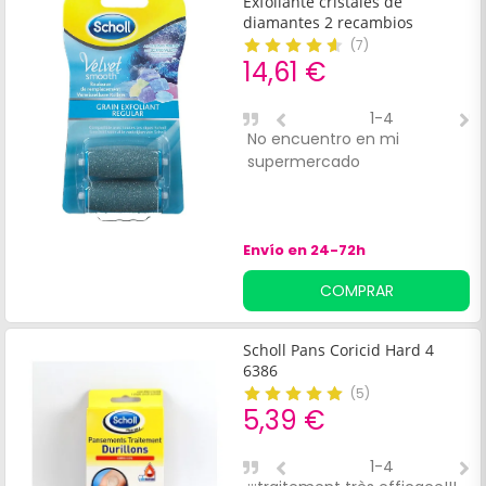
Exfoliante cristales de
diamantes 2 recambios
(
7
)
14,61 €
1-4
No encuentro en mi
C
supermercado
q
m
d
n
Envío en 24-72h
COMPRAR
Scholl Pans Coricid Hard 4
6386
(
5
)
5,39 €
1-4