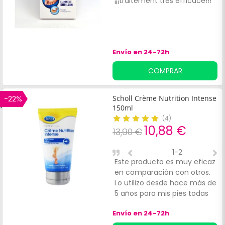
¡¡¡traitement très efficace!!!
P
r
Envío en 24-72h
COMPRAR
-22%
Scholl Crème Nutrition Intense
150ml
(
4
)
10,88 €
13,90 €
1-2
Este producto es muy eficaz
G
en comparación con otros.
R
Lo utilizo desde hace más de
p
5 años para mis pies todas
las noches, mis pies están
Envío en 24-72h
suaves y muy lisos