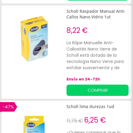
Scholl Raspador Manual Anti-
Callos Nano Vidrio 1ut
8,22 €
La Râpe Manuelle Anti-
Callosités Nano Verre de
Scholl está dotada de la
tecnología Nano Verre para
exfoliar suavemente y de
manera eficaz la piel muerta
Envío en 24-72h
y callosa de los pies. Ofrece
una eliminación más
COMPRAR
efectiva de las pieles
muertas en comparación
con las rápenas manuales
-47%
Scholl lima durezas 1ud
tradicionales de metal. Su
diseño ergonómico facilita su
6,25 €
11,75 €
uso, asegurando una
experiencia agradable y
¿Quieres conseguir que la