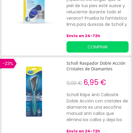
práctica para cuidar de tus
piel de tus pies esté suave y
pies con total simplicidad.
reluciente durante todo el
Puede utilizarse en pieles
verano? Prueba la fantástica
secas y húmedas.
lima para durezas de Scholl y
elimina las callosidades de la
Envío en 24-72h
dermis en varias pasadas.
COMPRAR
-23%
Scholl Raspador Doble Acción
Cristales de Diamantes
6,95 €
9,00 €
Scholl Râpe Anti Callosité
Doble Acción con cristales de
diamante es una escofina
manual anti callos que
elimina los callos y deja los
pies suaves. Esta escofina
Envío en 24-72h
manual para pies tiene dos