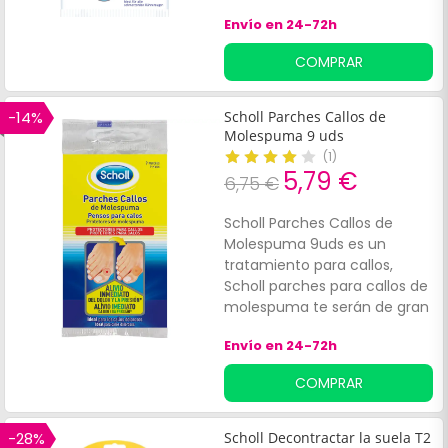
Envío en 24-72h
COMPRAR
-14%
Scholl Parches Callos de
Molespuma 9 uds
(
1
)
5,79 €
6,75 €
Scholl Parches Callos de
Molespuma 9uds es un
tratamiento para callos,
Scholl parches para callos de
molespuma te serán de gran
ayuda. Un producto para los
Envío en 24-72h
pies que protege la piel del
roce y presión del calzado.
COMPRAR
-28%
Scholl Decontractar la suela T2