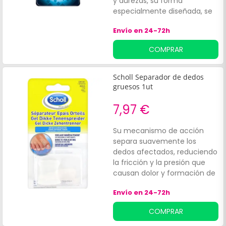
y durezas, su forma
especialmente diseñada, se
adapta a la perfección al
Envío en 24-72h
perímetro de talones y
planta. Se puede usar tanto
COMPRAR
con la piel húmeda, seca o
con crema. Es compatible
con todas las máquinas
Scholl Separador de dedos
Scholl y ofrece un resultado
gruesos 1ut
eficaz, dejando una piel lisa y
sedosa.
7,97 €
Su mecanismo de acción
separa suavemente los
dedos afectados, reduciendo
la fricción y la presión que
causan dolor y formación de
callos. Entre sus principales
Envío en 24-72h
beneficios se
encuentran:Alivio inmediato
COMPRAR
del malestar.