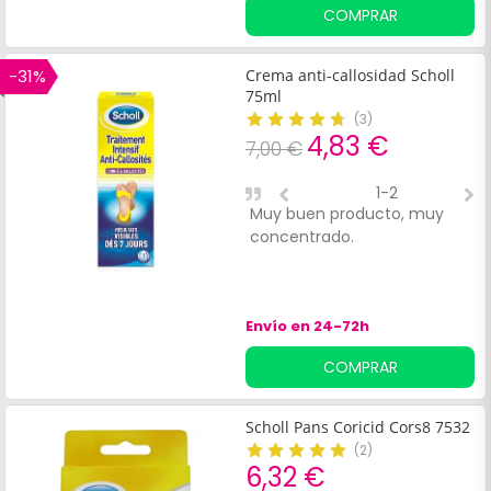
COMPRAR
-31%
Crema anti-callosidad Scholl
75ml
(
3
)
4,83 €
7,00 €
1-2
Muy buen producto, muy
N
concentrado.
e
Envío en 24-72h
COMPRAR
Scholl Pans Coricid Cors8 7532
(
2
)
6,32 €