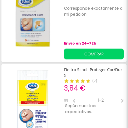
Corresponde exactamente a
mi petición
Envío en 24-72h
COMPRAR
Fieltro Scholl Proteger Cor/Dur
9
(
2
)
3,84 €
1-2
Según nuestras
T
expectativas.
f