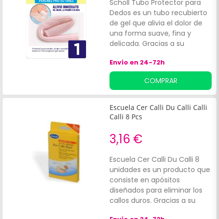
Scholl Tubo Protector para
Dedos es un tubo recubierto
de gel que alivia el dolor de
una forma suave, fina y
delicada. Gracias a su
fórmula emoliente evita el
Envío en 24-72h
roce y reduce la presión a la
que se someten los pies,
COMPRAR
manteniendo al máximo la
estabilidad de los dedos y de
las uñas.
Escuela Cer Calli Du Calli Calli
Calli 8 Pcs
3,16 €
Escuela Cer Calli Du Calli 8
unidades es un producto que
consiste en apósitos
diseñados para eliminar los
callos duros. Gracias a su
acción de doble beneficio,