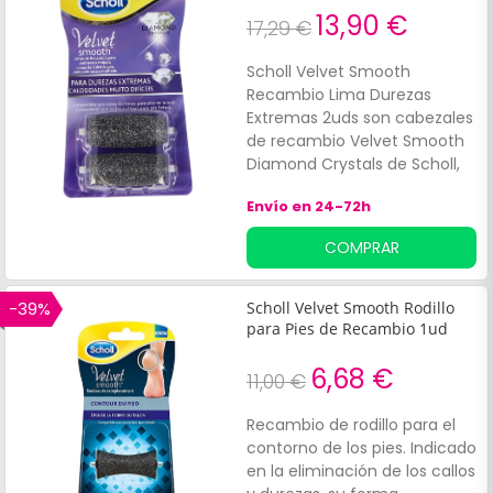
13,90 €
17,29 €
Scholl Velvet Smooth
Recambio Lima Durezas
Extremas 2uds son cabezales
de recambio Velvet Smooth
Diamond Crystals de Scholl,
con cristales de diamante,
Envío en 24-72h
excelentes exfoliantes. El
cabezal para durezas
COMPRAR
persistentes funciona incluso
sobre la piel más difícil,
consiguiendo unos pies
-39%
Scholl Velvet Smooth Rodillo
suaves. Se recomienda
para Pies de Recambio 1ud
utilizar estas limas de
recambio únicamente con la
6,68 €
11,00 €
Lima Electrónica Velvet
Smooth de Scholl.
Recambio de rodillo para el
contorno de los pies. Indicado
en la eliminación de los callos