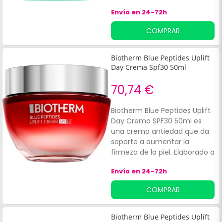
agua y ligera, como recién
Envío en 24-72h
hidratada.
COMPRAR
Biotherm Blue Peptides Uplift
Day Crema Spf30 50ml
70,74 €
Biotherm Blue Peptides Uplift
Day Crema SPF30 50ml es
una crema antiedad que da
soporte a aumentar la
firmeza de la piel. Elaborado a
base de:Blue Peptides Uplift
Envío en 24-72h
Día. Life Plankton. TMUna
fracción de péptidos de
COMPRAR
colágeno.
Biotherm Blue Peptides Uplift