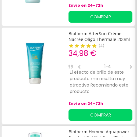
Envío en 24-72h
COMPRAR
Biotherm AfterSun Crème
Nacrée Oligo-Thermale 200ml
(
4
)
34,98 €
1-4
El efecto de brillo de este
R
producto me resulta muy
p
atractivo Recomiendo este
s
producto
e
p
Envío en 24-72h
e
s
COMPRAR
p
Biotherm Homme Aquapower