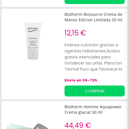
hidratación intensa.
Biotherm Biosource Crema de
Manos Edicion Limitada 50 ml
12,15 €
Intensa nutrición gracias a
agentes hidratantes.Ácidos
grasos esenciales para
fortalecer las uñas. Plancton
Termal Puro que favorece la
regeneración celular.
Envío en 24-72h
COMPRAR
Biotherm Homme Aquapower
Crema glacial 50 ml
44,49 €