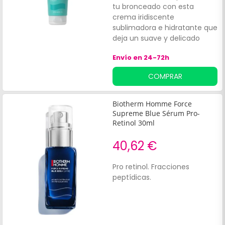
tu bronceado con esta
crema iridiscente
sublimadora e hidratante que
deja un suave y delicado
brillo nacarado sobre la piel.
Envío en 24-72h
Esta crema:Protege y nutre la
piel tras la exposición al sol
COMPRAR
continuada. Evita el
fotoenvejecimiento
prematuro, las manchas
Biotherm Homme Force
solares o las arrugas. Tiene
Supreme Blue Sérum Pro-
un efecto calmante.
Retinol 30ml
40,62 €
Pro retinol. Fracciones
peptídicas.