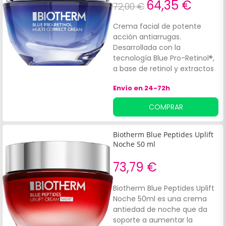
64,35 €
72,00 €
Crema facial de potente
acción antiarrugas.
Desarrollada con la
tecnología Blue Pro-Retinol®,
a base de retinol y extractos
de algas, que ayudan a
Envío en 24-72h
reducir la aparición de
arrugas y aportan a la piel
COMPRAR
una alta hidratación. Esta
crema favorece:Tono del
cutis: más unificado. Textura
Biotherm Blue Peptides Uplift
de la piel: mejora
Noche 50 ml
notablemente
73,79 €
Biotherm Blue Peptides Uplift
Noche 50ml es una crema
antiedad de noche que da
soporte a aumentar la