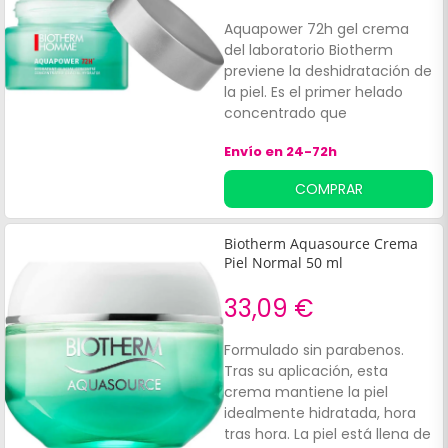
Aquapower 72h gel crema
del laboratorio Biotherm
previene la deshidratación de
la piel. Es el primer helado
concentrado que
proporciona una hidratación
Envío en 24-72h
intensa hasta 72 horas.
COMPRAR
Biotherm Aquasource Crema
Piel Normal 50 ml
33,09 €
Formulado sin parabenos.
Tras su aplicación, esta
crema mantiene la piel
idealmente hidratada, hora
tras hora. La piel está llena de