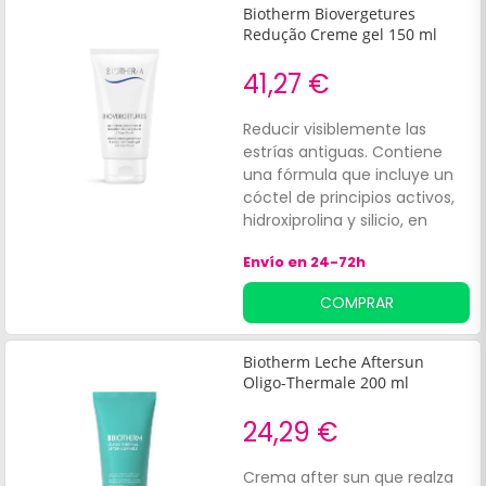
resulta en una piel
Biotherm Biovergetures
visiblemente más jugosa y
Redução Creme gel 150 ml
con un brillo natural.
41,27 €
Reducir visiblemente las
estrías antiguas. Contiene
una fórmula que incluye un
cóctel de principios activos,
hidroxiprolina y silicio, en
sinergia con extracto de
Envío en 24-72h
karité y soja.
COMPRAR
Biotherm Leche Aftersun
Oligo-Thermale 200 ml
24,29 €
Crema after sun que realza