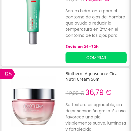
Serum hidratante para el
contorno de ojos del hombre
que ayuda a reducir la
temperatura en 2ºC en el
contorno de los ojos para
atenuar los signos de fatiga.
Envío en 24-72h
Gel ultrafresco “efecto frío”
inmediato.
COMPRAR
-12%
Biotherm Aquasource Cica
Nutri Cream 50ml
36,79 €
42,00 €
Su textura es agradable, sin
dejar sensación grasa. Su uso
favorece una piel
visiblemente suave, luminosa
y fortalecida.