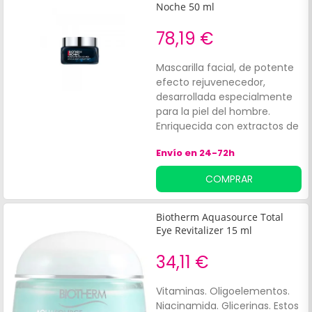
Noche 50 ml
78,19 €
Mascarilla facial, de potente
efecto rejuvenecedor,
desarrollada especialmente
para la piel del hombre.
Enriquecida con extractos de
algas cultivadas en aguas
Envío en 24-72h
profundas, que ayudan a
recuperar la firmeza y tersura
COMPRAR
del cutis, logrando disminuir
el aspecto de las arrugas.
Favorece un aspecto de la
Biotherm Aquasource Total
piel más joven y revitalizada.
Eye Revitalizer 15 ml
34,11 €
Vitaminas. Oligoelementos.
Niacinamida. Glicerinas. Estos