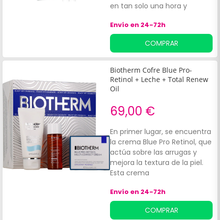
en tan solo una hora y
mejorar la elasticidad de la
Envío en 24-72h
piel en cinco días. Su fórmula
combina:Biotech Plankton™:
COMPRAR
compuesto por 35 nutrientes
esenciales.
Biotherm Cofre Blue Pro-
Retinol + Leche + Total Renew
Oil
69,00 €
En primer lugar, se encuentra
la crema Blue Pro Retinol, que
actúa sobre las arrugas y
mejora la textura de la piel.
Esta crema
contiene:Derivado de retinol.
Envío en 24-72h
COMPRAR