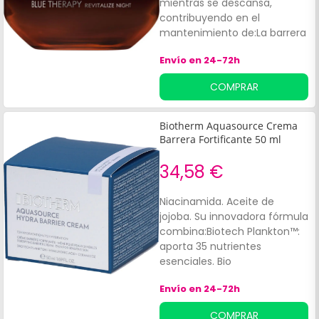
mientras se descansa,
contribuyendo en el
mantenimiento de:La barrera
protectora.
Envío en 24-72h
COMPRAR
Biotherm Aquasource Crema
Barrera Fortificante 50 ml
34,58 €
Niacinamida. Aceite de
jojoba. Su innovadora fórmula
combina:Biotech Plankton™:
aporta 35 nutrientes
esenciales. Bio
céramidasÁcido hialurónico:
Envío en 24-72h
favorece la regeneración de
la piel y promueve una
COMPRAR