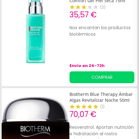
Comfort Gel Piel Seca 75ml
(
2
)
35,57 €
Nos encantan los productos
biotérmicos
Envío en 24-72h
COMPRAR
Biotherm Blue Therapy Ámbar
Algas Revitalizar Noche 50ml
(
1
)
70,07 €
Resveratrol. Aportan nutrición
e hidratación al rostro