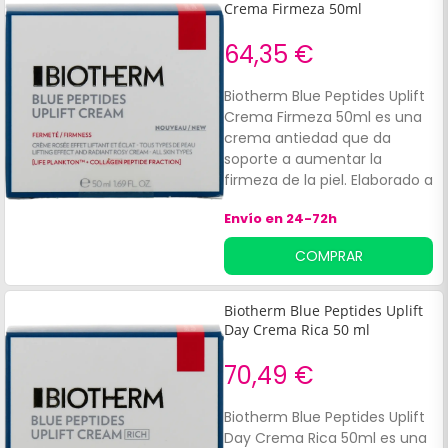
Crema Firmeza 50ml
64,35 €
Biotherm Blue Peptides Uplift
Crema Firmeza 50ml es una
crema antiedad que da
soporte a aumentar la
firmeza de la piel. Elaborado a
base de Blue Peptides Uplift
Envío en 24-72h
Día en combinación con Life
Plankton.
COMPRAR
Biotherm Blue Peptides Uplift
Day Crema Rica 50 ml
70,49 €
Biotherm Blue Peptides Uplift
Day Crema Rica 50ml es una