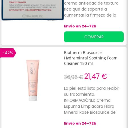
crema antiedad de textura
rica que da soporte a
aumentar la firmeza de la
piel. Elaborado a base de Blue
Envío en 24-72h
Peptides Uplift Día en
combinación con Life
COMPRAR
Plankton. TM junto y una
fracción de péptidos de
colágeno, que hidratan y
-42%
Biotherm Biosource
tratan la firmeza. Indicado
Hydraminral Soothing Foam
para tratar la hidratación, la
Cleaner 150 ml
firmeza y la luminosidad.
21,47 €
36,96 €
La piel está lista para recibir
su tratamiento.
INFORMACIÓNLa Crema
Espuma Limpiadora Hidra
Mineral Rose Biosource de
Biotherm ayuda a limpiar y
Envío en 24-72h
desmaquillar la piel seca.