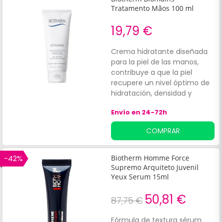
Tratamento Mãos 100 ml
19,79 €
Crema hidratante diseñada
para la piel de las manos,
contribuye a que la piel
recupere un nivel óptimo de
hidratación, densidad y
elasticidad. Formulado con
Envío en 24-72h
un exclusivo complejo
hidratante, no deja sensación
COMPRAR
grasa y se absorbe
rápidamente.
-42%
Biotherm Homme Force
Supremo Arquiteto Juvenil
Yeux Serum 15ml
50,81 €
87,75 €
Fórmula de textura sérum