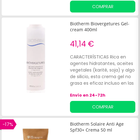
COMPRAR
Biotherm Biovergetures Gel-
cream 400ml
41,14 €
CARACTERÍSTICAS Rica en
agentes hidratantes, aceites
vegetales (karité, soja) y algo
de silicio, esta crema gel no
grasa es eficaz incluso en las
estrías localizadas desde la
Envío en 24-72h
adolescencia. El tamaño y la
profundidad de las estrías se
COMPRAR
reducen y su coloración se
difumina.
-17%
Biotherm Solaire Anti Age
Spf30+ Crema 50 ml