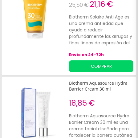
21,16 €
25,50 €
Biotherm Solaire Anti Age es
una crema antiedad que
ayuda a reducir
profundamente las arrugas y
finas líneas de expresión del
rostro. Indicado para pieles
Envío en 24-72h
maduras y envejecidas, su
fórmula tensora te ayudará a
COMPRAR
conseguir una piel más firme
y lisa.*Incluye protección
solar SPF30+ (factor alto),
Biotherm Aquasource Hydra
indicada para pieles sensibles
Barrier Cream 30 ml
o reactivas al sol.¡Recupera la
juventud de tu piel!
18,85 €
Biotherm Aquasource Hydra
Barrier Cream 30 ml es una
crema facial diseñada para
fortalecer la barrera cutánea