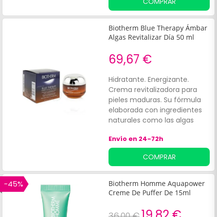
COMPRAR
oscuras. No contiene
parabenos.
Biotherm Blue Therapy Ámbar
Algas Revitalizar Día 50 ml
69,67 €
Hidratante. Energizante.
Crema revitalizadora para
pieles maduras. Su fórmula
elaborada con ingredientes
naturales como las algas
marinas de color ámbar,
Envío en 24-72h
contribuye con una
acción:Revitalizante.
COMPRAR
-45%
Biotherm Homme Aquapower
Creme De Puffer De 15ml
19,82 €
36,00 €