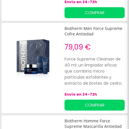
Envío en 24-72h
COMPRAR
Biotherm Men Force Supreme
Cofre Antiedad
79,09 €
Force Supreme Cleanser de
40 ml: un limpiador eficaz
que combina micro
partículas exfoliantes y
extracto de brotes de cedro.
Su fórmula cremosa limpia
Envío en 24-72h
en profundidad sin dañar la
piel, preparando el rostro
COMPRAR
para una mejor absorción de
los tratamientos posteriores.
Biotherm Homme Force
Supreme Mascarilla Antiedad