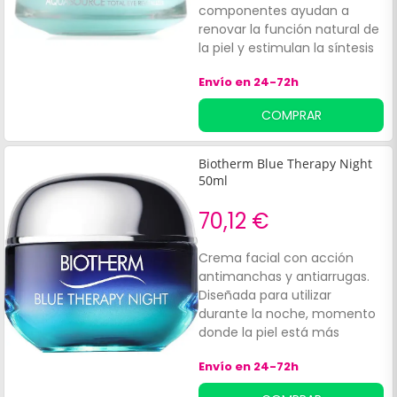
componentes ayudan a
renovar la función natural de
la piel y estimulan la síntesis
de colágeno. La crema
Envío en 24-72h
contiene:Cafeína.
COMPRAR
Biotherm Blue Therapy Night
50ml
70,12 €
Crema facial con acción
antimanchas y antiarrugas.
Diseñada para utilizar
durante la noche, momento
donde la piel está más
receptiva a auto regenerarse
Envío en 24-72h
y repararse. Ayuda a
difuminar las manchas