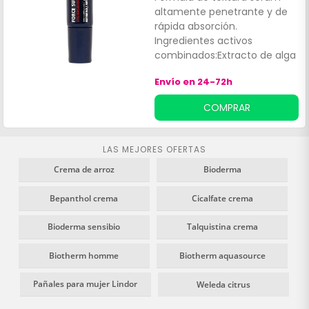
altamente penetrante y de
rápida absorción.
Ingredientes activos
combinados:Extracto de alga
azul. Pro xylane. Life Plankton
Envío en 24-72h
™, con propiedades
suavizantes y nutritivas.
COMPRAR
LAS MEJORES OFERTAS
Crema de arroz
Bioderma
Bepanthol crema
Cicalfate crema
Bioderma sensibio
Talquistina crema
Biotherm homme
Biotherm aquasource
Pañales para mujer Lindor
Weleda citrus