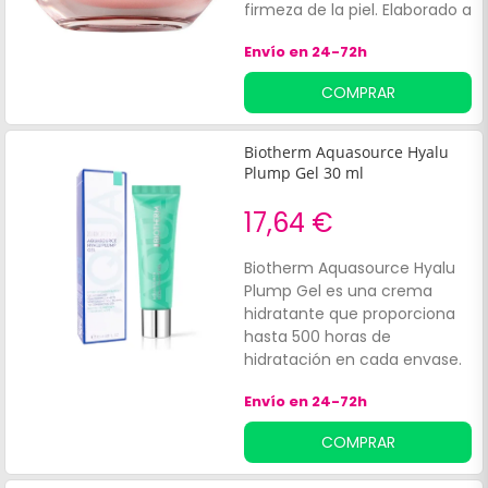
firmeza de la piel. Elaborado a
base de un 93% de origen
Envío en 24-72h
natural Blue Peptides Uplift
Día en combinación con Life
COMPRAR
Plankton.
Biotherm Aquasource Hyalu
Plump Gel 30 ml
17,64 €
Biotherm Aquasource Hyalu
Plump Gel es una crema
hidratante que proporciona
hasta 500 horas de
hidratación en cada envase.
Su fórmula innovadora
Envío en 24-72h
combina Life Plankton,
conocido por sus
COMPRAR
propiedades regeneradoras, y
ácido hialurónico, lo que