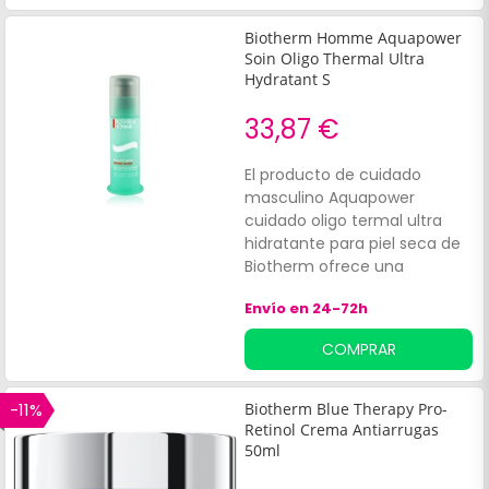
Biotherm Homme Aquapower
Soin Oligo Thermal Ultra
Hydratant S
33,87 €
El producto de cuidado
masculino Aquapower
cuidado oligo termal ultra
hidratante para piel seca de
Biotherm ofrece una
sensación de flexibilidad y
Envío en 24-72h
confort a lo largo del día.
CARACTERÍSTICASTiene una
COMPRAR
textura gel crema fundente.
-11%
Biotherm Blue Therapy Pro-
Retinol Crema Antiarrugas
50ml