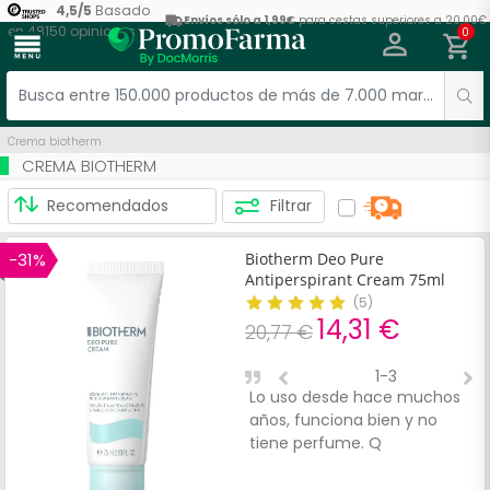
4,5
/
5
Basado
Envíos sólo a 1,99€
para cestas superiores a 20,00€
en
48150
opiniones
0
menu
Crema biotherm
CREMA BIOTHERM
Filtrar
-31%
Biotherm Deo Pure
Antiperspirant Cream 75ml
(
5
)
14,31 €
20,77 €
1-3
Lo uso desde hace muchos
E
años, funciona bien y no
B
tiene perfume. Q