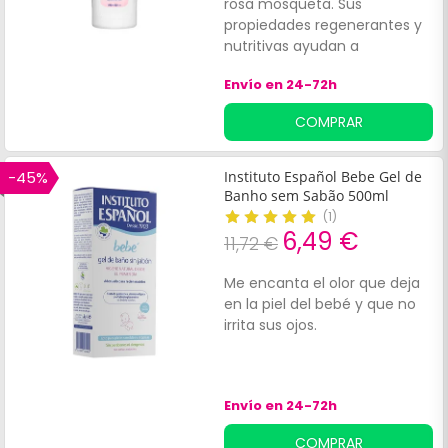
rosa mosqueta. Sus
propiedades regenerantes y
nutritivas ayudan a
mantener la piel sedosa y le
Envío en 24-72h
aportan una limpieza
delicada. Además, sus
COMPRAR
activos antioxidantes
contribuyen a mantener la
firmeza y elasticidad natural
-45%
Instituto Español Bebe Gel de
de la piel. Apto para uso diario
Banho sem Sabão 500ml
en niños y adultos.
(
1
)
6,49 €
11,72 €
Me encanta el olor que deja
en la piel del bebé y que no
irrita sus ojos.
Envío en 24-72h
COMPRAR