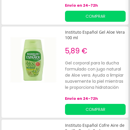
Envío en 24-72h
COMPRAR
Instituto Español Gel Aloe Vera
100 ml
5,89 €
Gel corporal para la ducha
formulado con jugo natural
de Aloe vera. Ayuda a limpiar
suavemente la piel mientras
le proporciona hidratación
duradera. Sus ingredientes
Envío en 24-72h
tienen propiedades
regenerantes y purificantes.
COMPRAR
Indicado para toda la familia.
Instituto Español Cofre Aire de