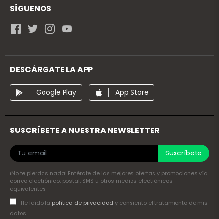
SÍGUENOS
DESCÁRGATE LA APP
Google Play
App Store
SUSCRÍBETE A NUESTRA NEWSLETTER
Suscríbete
¡No te pierdas nada! Entérate de las mejores ofertas y promociones vía
correo electrónico, postal, SMS u otros medios electrónicos
equivalentes
He leído la
política de privacidad
y consiento el tratamiento de mis
datos