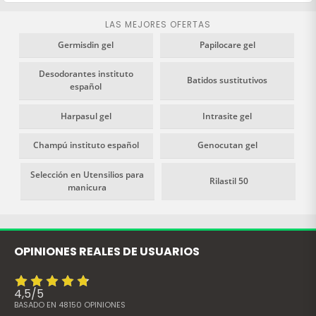
y tersura.
LAS MEJORES OFERTAS
Germisdin gel
Papilocare gel
Desodorantes instituto
Batidos sustitutivos
español
Harpasul gel
Intrasite gel
Champú instituto español
Genocutan gel
Selección en Utensilios para
Rilastil 50
manicura
OPINIONES REALES DE USUARIOS
4,5
/
5
BASADO EN
48150
OPINIONES