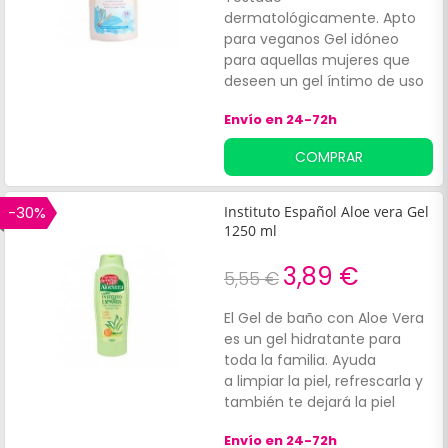
dermatológicamente. Apto
para veganos Gel idóneo
para aquellas mujeres que
deseen un gel íntimo de uso
diario con una fórmula suave
Envío en 24-72h
para minimizar el riesgo de
alergias. Aporta una
COMPRAR
agradable sensación de
frescor y bienestar durante
24 horas.
-30%
Instituto Español Aloe vera Gel
1250 ml
3,89 €
5,55 €
El Gel de baño con Aloe Vera
es un gel hidratante para
toda la familia. Ayuda
a limpiar la piel, refrescarla y
también te dejará la piel
suave gracias a su
Envío en 24-72h
composición de nutrientes