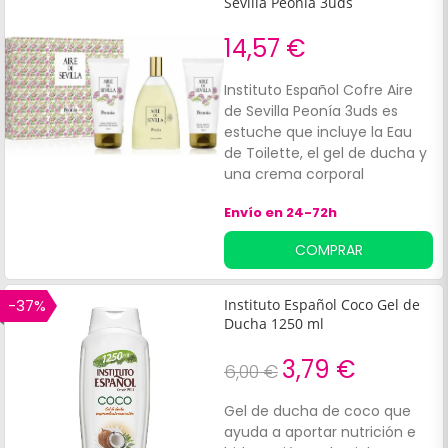
Sevilla Peonía 3uds
14,57 €
Instituto Español Cofre Aire
de Sevilla Peonía 3uds es
estuche que incluye la Eau
de Toilette, el gel de ducha y
una crema corporal
hidratante, todas ellas de la
Envío en 24-72h
misma gama olfativa de aire
floral. El aroma es fino y
COMPRAR
elegante, basado en la
peoníay tiene notas de
melocotón con un fondo de
-37%
Instituto Español Coco Gel de
vainilla y almizcle. *El estuche
Ducha 1250 ml
incorpora: Crema Hidratante
Corporal Perfumada 150ml +
3,79 €
6,00 €
Eau De Toilette Natural Spray
150ml + Gel De Ducha
Gel de ducha de coco que
Textura Suave 150ml.
ayuda a aportar nutrición e