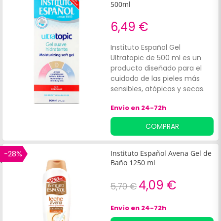
500ml
6,49 €
Instituto Español Gel
Ultratopic de 500 ml es un
producto diseñado para el
cuidado de las pieles más
sensibles, atópicas y secas.
Su formulación incluye
Envío en 24-72h
activos esenciales que
proporcionan hidratación y
COMPRAR
protección.
-28%
Instituto Español Avena Gel de
Baño 1250 ml
4,09 €
5,70 €
Envío en 24-72h