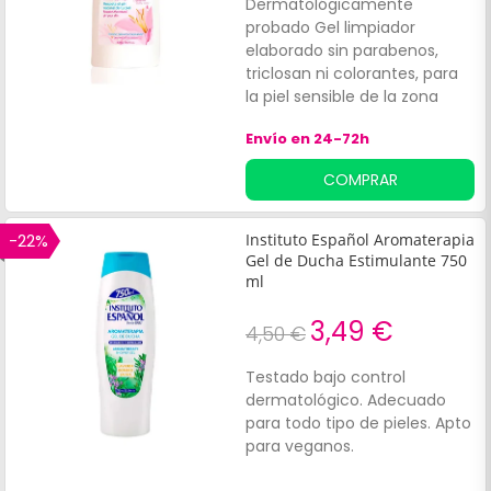
Dermatológicamente
probado Gel limpiador
elaborado sin parabenos,
triclosan ni colorantes, para
la piel sensible de la zona
íntima. Diseñado para una
Envío en 24-72h
limpieza eficaz de la piel,
ayuda a restaurar la suavidad
COMPRAR
y tersura.
-22%
Instituto Español Aromaterapia
Gel de Ducha Estimulante 750
ml
3,49 €
4,50 €
Testado bajo control
dermatológico. Adecuado
para todo tipo de pieles. Apto
para veganos.