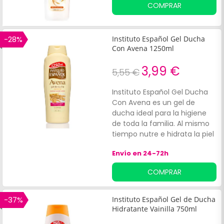
COMPRAR
-28%
Instituto Español Gel Ducha
Con Avena 1250ml
3,99 €
5,55 €
Instituto Español Gel Ducha
Con Avena es un gel de
ducha ideal para la higiene
de toda la familia. Al mismo
tiempo nutre e hidrata la piel
en profundidad gracias a su
Envío en 24-72h
formula elaborada a base de
avena 100% natural.
COMPRAR
Excelente en pieles maduras,
sensibles o resecas.¡Aporta
suavidad y elasticidad a tu
-37%
Instituto Español Gel de Ducha
piel sólo con un baño!
Hidratante Vainilla 750ml