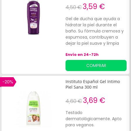
3,59 €
4,50 €
Gel de ducha que ayuda a
hidratar la piel durante el
baño. Su fórmula cremosa y
espumosa, contribuyen a
dejar la piel suave y limpia
después de su aplicación.
Envío en 24-72h
Tiene un suave aroma.
Producto 100% vegano.
COMPRAR
-20%
Instituto Español Gel Intimo
Piel Sana 300 ml
3,69 €
4,60 €
Testado
dermatológicamente. Apto
para veganos.