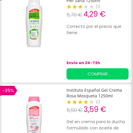
Piel Sana 1250ml
(
1
)
4,29 €
5,70 €
Correcto por el precio que
tiene.
Envío en 24-72h
COMPRAR
-35%
Instituto Español Gel Crema
Rosa Mosqueta 1250ml
(
1
)
3,59 €
5,50 €
Gel en crema para la ducha
formulado con aceite de