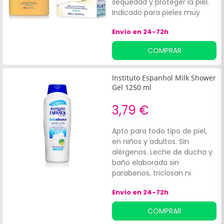
sequedad y proteger la piel.
Indicado para pieles muy
secas, sensibles, atópicas e
Envío en 24-72h
irritables.
COMPRAR
Instituto Espanhol Milk Shower
Gel 1250 ml
3,79 €
Apto para todo tipo de piel,
en niños y adultos. Sin
alérgenos. Leche de ducha y
baño elaborada sin
parabenos, triclosan ni
colorantes, para la piel del
Envío en 24-72h
cuerpo. Diseñada para una
limpieza eficaz de la piel,
COMPRAR
ayuda a restaurar la suavidad