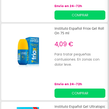
ingredientes de origen
Envío en 24-72h
natural lo hace una opción
segura y eficaz, apta para
COMPRAR
veganos y celíacos.
Instituto Español Friox Gel Roll
On 75 ml
4,09 €
Para tratar pequeñas
contusiones. En zonas con
dolor leve.
Envío en 24-72h
COMPRAR
Instituto Español Gel Ultratopic