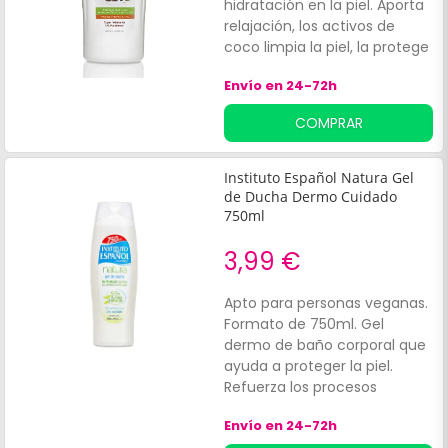
hidratación en la piel. Aporta
relajación, los activos de
coco limpia la piel, la protege
y da agradables sensaciones.
Envío en 24-72h
Apto para personas veganas.
Formato de 1250ml.
COMPRAR
Instituto Español Natura Gel
de Ducha Dermo Cuidado
750ml
3,99 €
Apto para personas veganas.
Formato de 750ml. Gel
dermo de baño corporal que
ayuda a proteger la piel.
Refuerza los procesos
naturales hidratando. Es para
Envío en 24-72h
uso diario, baño o ducha y