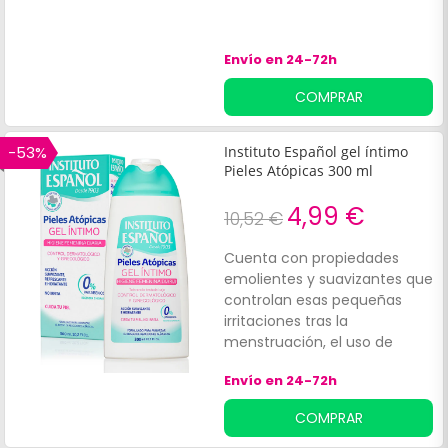
Envío en 24-72h
COMPRAR
-53%
Instituto Español gel íntimo
Pieles Atópicas 300 ml
4,99 €
10,52 €
Cuenta con propiedades
emolientes y suavizantes que
controlan esas pequeñas
irritaciones tras la
menstruación, el uso de
anticonceptivos orales,
Envío en 24-72h
embarazos o cambios
hormonales.*No irrita y cuida
COMPRAR
tu piel. Control
dermatológico y