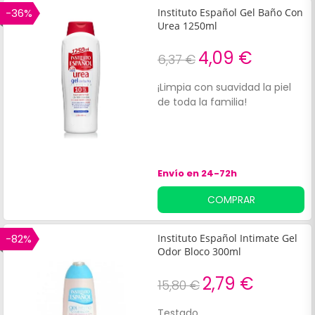
contener aceite de rosa
-36%
Instituto Español Gel Baño Con
mosqueta está enriquecido
Urea 1250ml
con acido hialurónico.
4,09 €
6,37 €
¡Limpia con suavidad la piel
de toda la familia!
Envío en 24-72h
COMPRAR
-82%
Instituto Español Intimate Gel
Odor Bloco 300ml
2,79 €
15,80 €
Testado