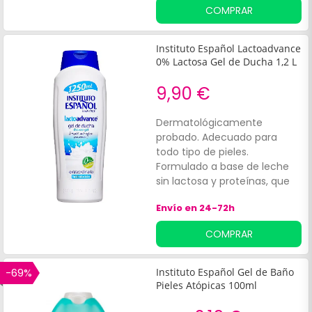
para toda la familia. También
COMPRAR
aporta una acción anti
bacteriana.
Instituto Español Lactoadvance
0% Lactosa Gel de Ducha 1,2 L
9,90 €
Dermatológicamente
probado. Adecuado para
todo tipo de pieles.
Formulado a base de leche
sin lactosa y proteínas, que
favorecen el refuerzo de la
Envío en 24-72h
función barrera y promueven
la suavidad cutánea. Cuenta
COMPRAR
con una textura espumosa
con un agradable aroma.
-69%
Instituto Español Gel de Baño
Pieles Atópicas 100ml