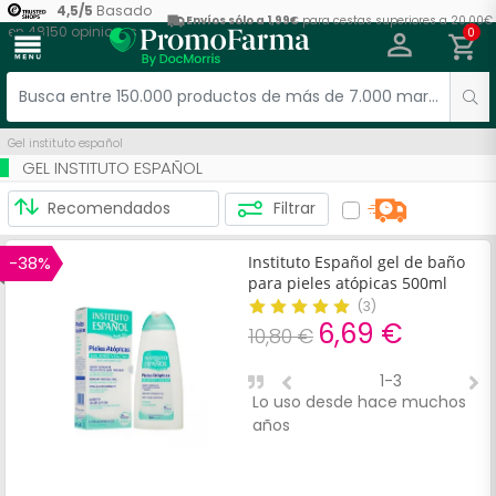
4,5
/
5
Basado
Envíos sólo a 1,99€
para cestas superiores a 20,00€
en
48150
opiniones
0
menu
Gel instituto español
GEL INSTITUTO ESPAÑOL
Filtrar
-38%
Instituto Español gel de baño
para pieles atópicas 500ml
(
3
)
6,69 €
10,80 €
1-3
Lo uso desde hace muchos
I
años