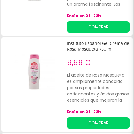
un aroma fascinante. Las
almendras contienen
Envío en 24-72h
vitamina E que ayuda a
prevenir el envejecimiento
COMPRAR
prematuro de la piel.
Instituto Español Gel Crema de
Rosa Mosqueta 750 ml
9,99 €
El aceite de Rosa Mosqueta
es ampliamente conocido
por sus propiedades
antioxidantes y ácidos grasos
esenciales que mejoran la
pigmentación, el tono de piel
Envío en 24-72h
y la textura. Instituto Español
Gel Crema De Rosa
COMPRAR
Mosqueta es un gel de uso
diario que además de