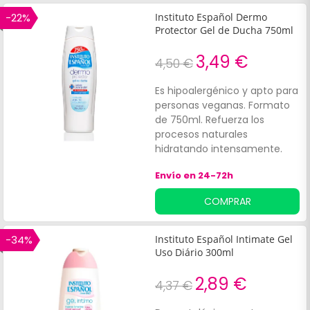
ginecológico.
-22%
Instituto Español Dermo
Protector Gel de Ducha 750ml
3,49 €
4,50 €
Es hipoalergénico y apto para
personas veganas. Formato
de 750ml. Refuerza los
procesos naturales
hidratando intensamente.
Acción anti bacterias. Gel de
Envío en 24-72h
baño corporal que ayuda a
dermo proteger la piel.
COMPRAR
Fabricada sin parabenos, con
ph neutro.
-34%
Instituto Español Intimate Gel
Uso Diário 300ml
2,89 €
4,37 €