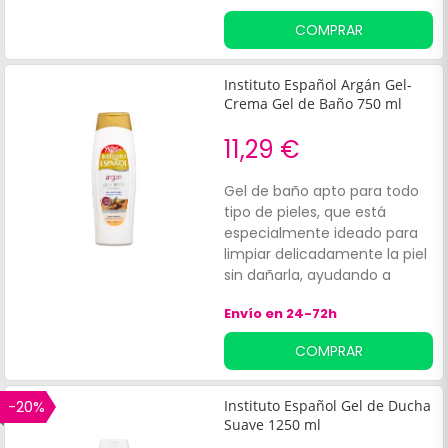
naturales. Actúa
COMPRAR
como regenerador celular
y respeta y cuida tu piel y la
de los tuyos.
Instituto Español Argán Gel-
Crema Gel de Baño 750 ml
11,29 €
Gel de baño apto para todo
tipo de pieles, que está
especialmente ideado para
limpiar delicadamente la piel
sin dañarla, ayudando a
proporcionar hidratación y
Envío en 24-72h
suavidad en la piel, gracias a
su compuesto elaborado a
COMPRAR
base de aceite de argán.
-20%
Instituto Español Gel de Ducha
Suave 1250 ml