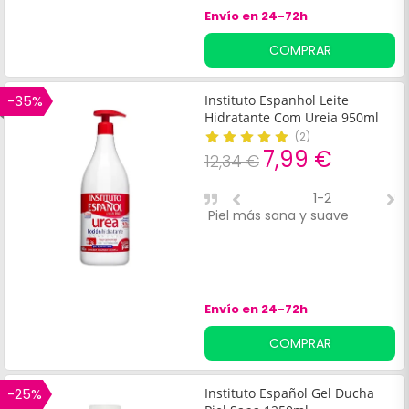
Envío en 24-72h
COMPRAR
-35%
Instituto Espanhol Leite
Hidratante Com Ureia 950ml
(
2
)
7,99 €
12,34 €
1-2
Piel más sana y suave
H
a
c
Envío en 24-72h
COMPRAR
-25%
Instituto Español Gel Ducha