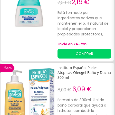
2,19 €
7,00 €
Está formado por
ingredientes activos que
mantienen el p. H natural de
la piel y proporcionan
propiedades protectoras,
higiénicas, hidratantes y
Envío en 24-72h
refrescantes.
COMPRAR
-24%
Instituto Español Pieles
Atópicas Oleogel Baño y Ducha
300 ml
6,09 €
8,00 €
Formato de 300ml. Gel de
baño corporal que ayuda a
hidratar, combatir la