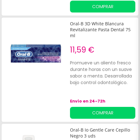
usuarios con prótesis,
COMPRAR
implantes y aparatos
dentales.
Oral-B 3D White Blancura
Revitalizante Pasta Dental 75
ml
11,59 €
Promueve un aliento fresco
durante horas con un suave
sabor a menta. Desarrollada
bajo control odontológico.
Envío en 24-72h
COMPRAR
Oral-B Io Gentle Care Cepillo
Negro 3 uds