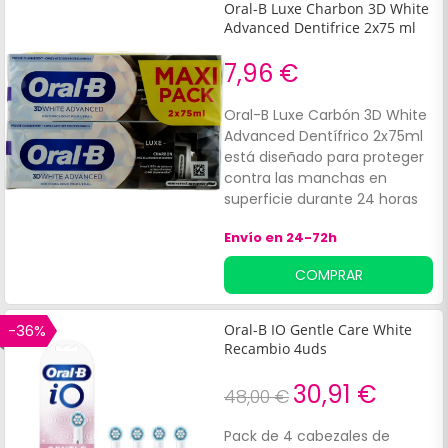
Oral-B Luxe Charbon 3D White
Advanced Dentifrice 2x75 ml
7,96 €
Oral-B Luxe Carbón 3D White
Advanced Dentífrico 2x75ml
está diseñado para proteger
contra las manchas en
superficie durante 24 horas
con solo 2 cepillados al día.
Envío en 24-72h
Este dentífrico elimina hasta
el 100 % de las manchas en
COMPRAR
superficie para una sonrisa
visiblemente más brillante,
gracias a la acción
-36%
Oral-B IO Gentle Care White
blanqueadora del polvo de
Recambio 4uds
carbón. Su espuma penetra
en profundidad para una
30,91 €
48,00 €
limpieza óptima, mientras
que el flúor enriquece y
Pack de 4 cabezales de