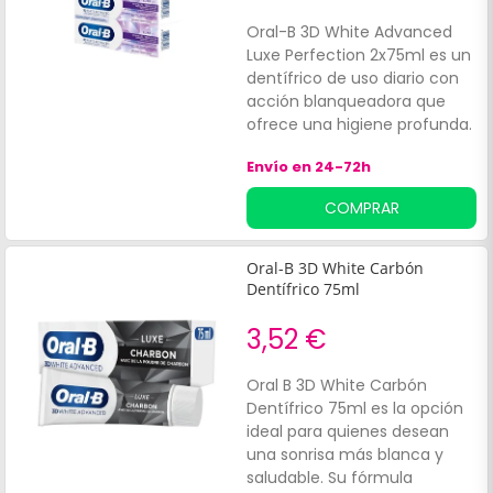
progresiva.
Oral-B 3D White Advanced
Luxe Perfection 2x75ml es un
dentífrico de uso diario con
acción blanqueadora que
ofrece una higiene profunda.
Su fórmula ayuda a eliminar
Envío en 24-72h
las manchas superficiales y a
prevenir que aparezcan
COMPRAR
manchas nuevas, y su
contenido en flúor
contribuye a nutrir y
Oral-B 3D White Carbón
fortalecer el esmalte.
Dentífrico 75ml
Además, tiene un agradable
sabor a menta fresca.
3,52 €
Oral B 3D White Carbón
Dentífrico 75ml es la opción
ideal para quienes desean
una sonrisa más blanca y
saludable. Su fórmula