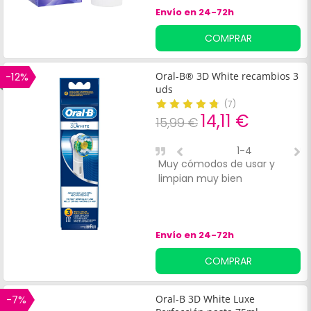
Envío en 24-72h
COMPRAR
-12%
Oral-B® 3D White recambios 3
uds
(
7
)
14,11 €
15,99 €
1-4
Muy cómodos de usar y
N
limpian muy bien
p
s
b
Envío en 24-72h
COMPRAR
-7%
Oral-B 3D White Luxe