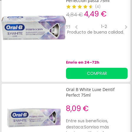
Perfección pasta 75ml
(
4
)
4,49 €
4,84 €
1-2
Producto de buena calidad.
L
l
Envío en 24-72h
COMPRAR
Oral B White Luxe Dentif
Perfect 75ml
8,09 €
Entre sus beneficios,
destaca:Sonrisa más