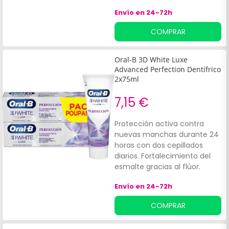
innovadora con polvo de
Envío en 24-72h
carbón activo elimina
manchas superficiales desde
COMPRAR
el primer uso, cuidando a la
vez el esmalte.
Oral-B 3D White Luxe
Advanced Perfection Dentífrico
2x75ml
7,15 €
Protección activa contra
nuevas manchas durante 24
horas con dos cepillados
diarios. Fortalecimiento del
esmalte gracias al flúor.
Envío en 24-72h
COMPRAR