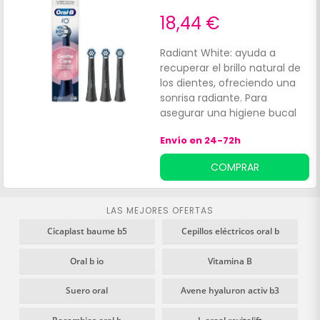
18,44 €
Radiant White: ayuda a
recuperar el brillo natural de
los dientes, ofreciendo una
sonrisa radiante. Para
asegurar una higiene bucal
adecuada, se recomienda
Envío en 24-72h
sincronizar el cepillo Oral B i.
COMPRAR
LAS MEJORES OFERTAS
Cicaplast baume b5
Cepillos eléctricos oral b
Oral b io
Vitamina B
Suero oral
Avene hyaluron activ b3