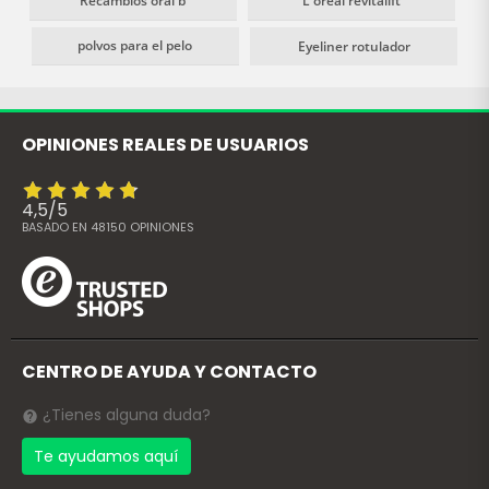
Recambios oral b
L oreal revitalift
polvos para el pelo
Eyeliner rotulador
OPINIONES REALES DE USUARIOS
4,5
/
5
BASADO EN
48150
OPINIONES
CENTRO DE AYUDA Y CONTACTO
¿Tienes alguna duda?
Te ayudamos aquí