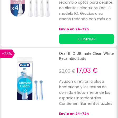
refuerza el esmalte de los
recambio aptos para cepillos
dientes. Aroma a menta
de dientes eléctricos Oral-B
fresca y picante.
modelo IO. Gracias a su
diseño redondo con más de
4000 filamentos que se
Envío en 24-72h
disponen meticulosamente
para rodear mejor cada
COMPRAR
diente y lograr la mejor
limpieza posible. Limpia los
dientes y encías con total
-23%
Oral-B IO Ultimate Clean White
delicadeza.
Recambio 2uds
17,03 €
22,00 €
Ayudan a retirar la placa
bacteriana y los restos de
comida eficazmente de los
espacios interdentales.
Contienen filamentos azules
y blancos que favorecen una
Envío en 24-72h
buena limpieza bucal en