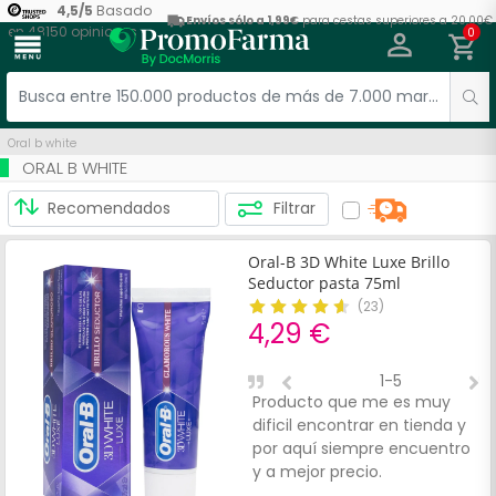
4,5
/
5
Basado
Envíos sólo a 1,99€
para cestas superiores a 20,00€
en
48150
opiniones
0
menu
Oral b white
ORAL B WHITE
Filtrar
Oral-B 3D White Luxe Brillo
Seductor pasta 75ml
(
23
)
4,29 €
1-5
Producto que me es muy
M
dificil encontrar en tienda y
por aquí siempre encuentro
y a mejor precio.