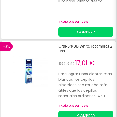
luminosa. Aliento fresco.
Envío en 24-72h
COMPRAR
-6%
Oral-B® 3D White recambios 2
uds
17,01 €
18,03 €
Para lograr unos dientes más
blancos, los cepillos
eléctricos son mucho más
útiles que los cepillos
manuales ordinarios. A su
gran fuerza limpiadora,
Envío en 24-72h
suman, en el caso de
productos como Oral-B® 3D
COMPRAR