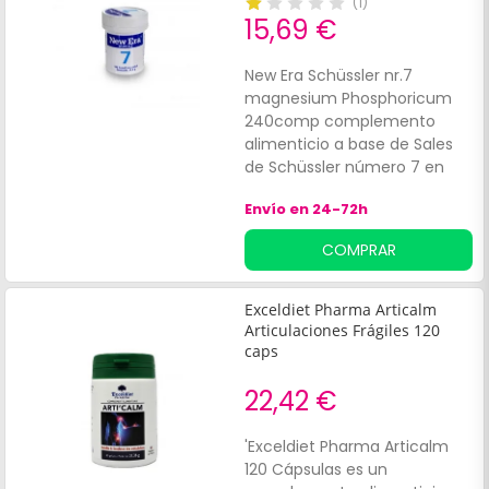
(
1
)
15,69 €
New Era Schüssler nr.7
magnesium Phosphoricum
240comp complemento
alimenticio a base de Sales
de Schüssler número 7 en
forma de cápsulas, ideal para
Envío en 24-72h
el sistema muscular en caso
de calambres, tensión y
COMPRAR
diarrea. ¿Qué nos aporta New
Era Schüssler nr.7
magnesium Phosphoricum
Exceldiet Pharma Articalm
240comp?
Articulaciones Frágiles 120
caps
22,42 €
'Exceldiet Pharma Articalm
120 Cápsulas es un