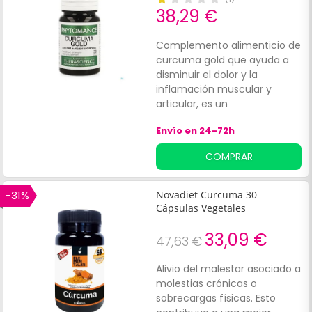
38,29 €
Complemento alimenticio de
curcuma gold que ayuda a
disminuir el dolor y la
inflamación muscular y
articular, es un
antiinflamatorio general.
Envío en 24-72h
Contiene Curcussentiel, un
complejo patentado que
COMPRAR
combina:Extracto de
cúrcuma rico en curcumina.
Jengibre rico en gingerol.
-31%
Novadiet Curcuma 30
Formato de 30 cápsulas.
Cápsulas Vegetales
33,09 €
47,63 €
Alivio del malestar asociado a
molestias crónicas o
sobrecargas físicas. Esto