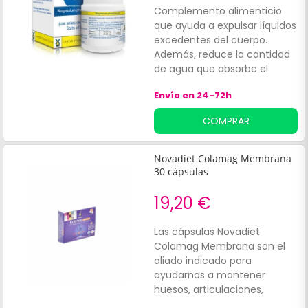
Complemento alimenticio
que ayuda a expulsar líquidos
excedentes del cuerpo.
Además, reduce la cantidad
de agua que absorbe el
intestino grueso, actuando
Envío en 24-72h
como un purificador o
desintoxicador indirecto. La
COMPRAR
nº7 alivia los calambres y
dolores, puesto que
disminuye la actividad en los
Novadiet Colamag Membrana
nervios y músculos. Formato
30 cápsulas
de 350 comprimidos.
19,20 €
Las cápsulas Novadiet
Colamag Membrana son el
aliado indicado para
ayudarnos a mantener
huesos, articulaciones,
ligamentos y músculos en