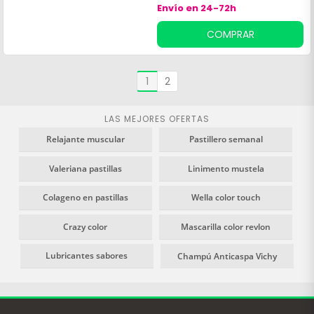
Envío en 24-72h
perfecto estado, evitando el
desgaste y los dolores que
COMPRAR
causa el paso del tiempo. Su
fórmula también ayudará a
mantener una piel de
1
2
aspecto más joven.
LAS MEJORES OFERTAS
Relajante muscular
Pastillero semanal
Valeriana pastillas
Linimento mustela
Colageno en pastillas
Wella color touch
Crazy color
Mascarilla color revlon
Lubricantes sabores
Champú Anticaspa Vichy