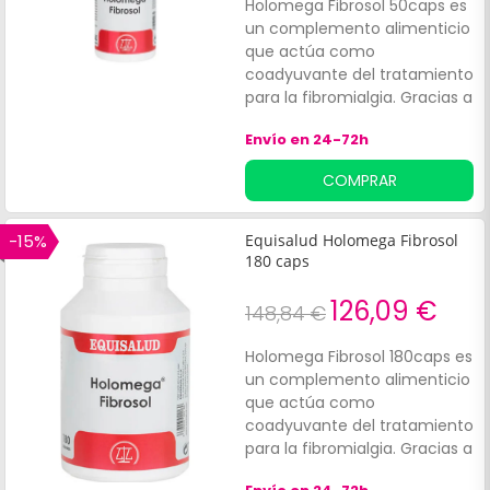
Holomega Fibrosol 50caps es
un complemento alimenticio
que actúa como
coadyuvante del tratamiento
para la fibromialgia. Gracias a
sus principios activos, reduce
Envío en 24-72h
favorablemente la sensación
de dolor, te ayuda a
COMPRAR
descansar mejor y modera
los síntomas de los procesos
de nervios y/o estrés.
-15%
Equisalud Holomega Fibrosol
*Envase de 50
180 caps
cápsulas.**Este
complemento alimenticio no
126,09 €
148,84 €
es sustituto de ninguna dieta
sana y equilibrada.
Holomega Fibrosol 180caps es
un complemento alimenticio
que actúa como
coadyuvante del tratamiento
para la fibromialgia. Gracias a
sus principios activos, reduce