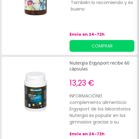
También lo recomiendo y es
E
bueno
t
m
Envío en 24-72h
COMPRAR
Nutergia Ergysport recibe 60
cápsulas
13,23 €
INFORMACIÓNEl
complemento alimenticio
Ergysport de los laboratorios
Nutergia es popular en los
gimnasios gracias a su
fórmula científicamente
Envío en 24-72h
dosificada con minerales