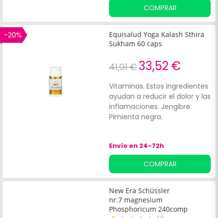
COMPRAR
-20%
Equisalud Yoga Kalash Sthira
Sukham 60 caps
33,52 €
41,91 €
Vitaminas. Estos ingredientes
ayudan a reducir el dolor y las
inflamaciones. Jengibre.
Pimienta negra.
Envío en 24-72h
COMPRAR
New Era Schüssler
nr.7 magnesium
Phosphoricum 240comp