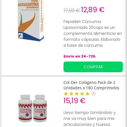
tus músculos, huesos y
tendones. Elaborado
12,89 €
17,00 €
con:Harpagofito.
Magnesio.*Envase de 50
Fepadiet Cúrcuma
cápsulas.**Este
Liposomada 20caps es un
complemento alimenticio no
complemento alimenticio en
es sustituto de ninguna dieta
formato cápsulas. Elaborado
sana y equilibrada.¡Recupera
a base de cúrcuma
tu bienestar articular!
liposomada, que contribuye
Envío en 24-72h
al normal funcionamiento del
hígado, del sistema
COMPRAR
inmunitario y del sistema
nervioso, y aporta un efecto
antioxidante que favorece la
Col-Der Colágeno Pack de 2
salud celular y
Unidades x 180 Comprimidos
antiinflamatorio para las
(
1
)
molestias articulares.
15,19 €
Indicado para aliviar el dolor
muscular y de las
Llevo tiempo tomándolo y
articulaciones.
me va muy bien para mis
articulaciones y huesos