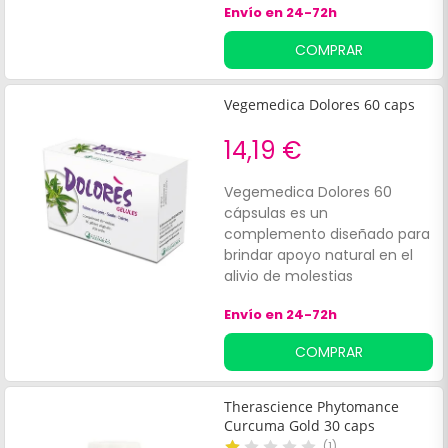
Envío en 24-72h
facilita la realización de
baños terapéuticos que
COMPRAR
contribuyen a aliviar el dolor y
mejorar la movilidad en
músculos y articulaciones.
Vegemedica Dolores 60 caps
14,19 €
Vegemedica Dolores 60
cápsulas es un
complemento diseñado para
brindar apoyo natural en el
alivio de molestias
musculares y articulares. Este
Envío en 24-72h
producto está formulado
especialmente para:Adultos
COMPRAR
activos.
Therascience Phytomance
Curcuma Gold 30 caps
(
1
)