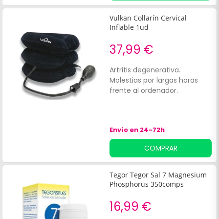
articular. Contiene 180
cápsulas.'
Vulkan Collarín Cervical
Inflable 1ud
37,99 €
Artritis degenerativa.
Molestias por largas horas
frente al ordenador.
Envío en 24-72h
COMPRAR
Tegor Tegor Sal 7 Magnesium
Phosphorus 350comps
16,99 €