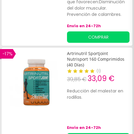
que favorecen:Disminución
del dolor muscular.
Prevención de calambres.
Inflamación de las
Envío en 24-72h
articulaciones. Contiene
propiedades antioxidantes,
COMPRAR
antiinflamatorias, además de
activar el sistema inmune.
-17%
Artrinutril Sportjoint
Nutrisport 160 Comprimidos
(40 Días)
(
1
)
33,09 €
39,85 €
Reducción del malestar en
rodillas.
Envío en 24-72h