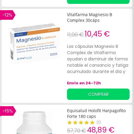
funcionamiento normal de
las articulaciones.
-12%
Vitalfarma Magnesio B
Complex 30cáps
10,45 €
11,90 €
Las cápsulas Magnesio B
Complex de Vitalfarma
ayudan a disminuir de forma
notable el cansancio y fatiga
acumulado durante el día y
es perfecto para relajar las
Envío en 24-72h
tensiones de los músculos y
mantener los huesos en
COMPRAR
perfectas condiciones. Entre
las molestias más
destacadas encontramos:
-15%
Equisalud Holofit Harpagofito
contracturas, calambres
Forte 180 caps
musculares, dolor y tensión
(
1
)
en espalda, hombros y cuello,
48,89 €
57,70 €