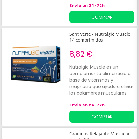
la raíz del harpagofito. Las
Envío en 24-72h
propiedades de estos activos
naturales reconfortan y
COMPRAR
mantienen un buen estado
de la piel sana, colaborando a
reducir hematomas en la piel
Sant Verte - Nutralgic Muscle
a causa de esfuerzos físicos
14 comprimidos
puntuales, pequeños golpes
o tensión postural.
8,82 €
Nutralgic Muscle es un
complemento alimenticio a
base de vitaminas y
magnesio que ayuda a aliviar
los calambres musculares.
Propiedades :Contribuye a
Envío en 24-72h
una función muscular
normal. Ayuda a aliviar los
COMPRAR
calambres musculares. Alivia
eficazmente el dolor.
Granions Relajante Muscular