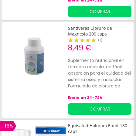
Envío en 24-72h
favorablemente la sensación
de dolor, te ayuda a
COMPRAR
descansar mejor y modera
los síntomas de nervios y/o
estrés.*Envase de 180
Santiveres Cloruro de
cápsulas.**Este
Magnesio 200 caps
complemento alimenticio no
(
1
)
es sustituto de ninguna dieta
8,49 €
sana y equilibrada.
Suplemento nutricional en
formato cápsula, de fácil
absorción para el cuidado del
sistema óseo y muscular.
Formulado de cloruro de
magnesio marino, que ayuda
Envío en 24-72h
a descontracturar los
músculos, mejorar la
COMPRAR
resistencia al dolor articular
crónico. Favorece el aporte
de agua y nutrientes dentro
-15%
Equisalud Holoram Enmt 180
del cartílago y las
caps