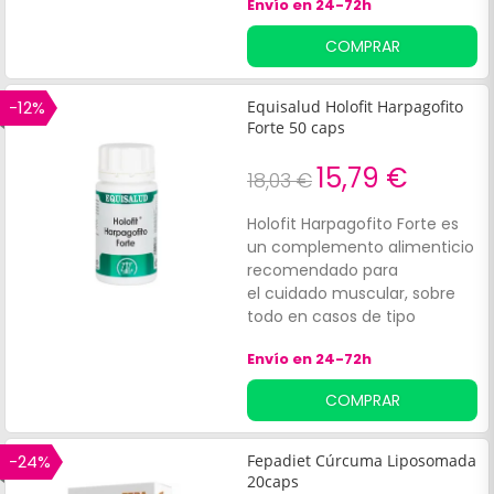
Envío en 24-72h
COMPRAR
-12%
Equisalud Holofit Harpagofito
Forte 50 caps
15,79 €
18,03 €
Holofit Harpagofito Forte es
un complemento alimenticio
recomendado para
el cuidado muscular, sobre
todo en casos de tipo
reumático, artrosis, artritis,
Envío en 24-72h
tendinitis u otras afecciones
que afecten a las
COMPRAR
articulaciones. Gracias a su
poder antiinflamatorio y
analgésico, empezarás a
-24%
Fepadiet Cúrcuma Liposomada
sentir un alivio inmediato de
20caps