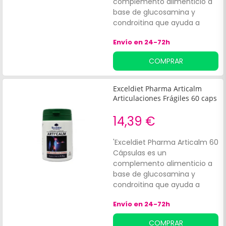
complemento alimenticio a
base de glucosamina y
condroitina que ayuda a
aliviar el dolor muscular y las
Envío en 24-72h
articulaciones doloridas. Arti''
Calm ayuda a mantener el
COMPRAR
funcionamiento normal de
las articulaciones.
Exceldiet Pharma Articalm
Articulaciones Frágiles 60 caps
14,39 €
'Exceldiet Pharma Articalm 60
Cápsulas es un
complemento alimenticio a
base de glucosamina y
condroitina que ayuda a
aliviar el dolor muscular y las
Envío en 24-72h
articulaciones doloridas. Arti''
Calm ayuda a mantener el
COMPRAR