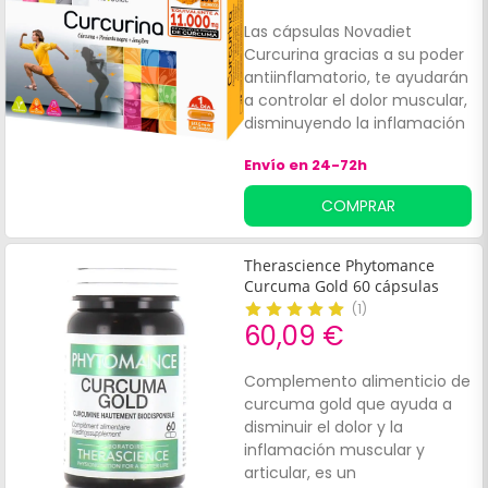
Las cápsulas Novadiet
Curcurina gracias a su poder
antiinflamatorio, te ayudarán
a controlar el dolor muscular,
disminuyendo la inflamación
y protegiendo tus músculos y
Envío en 24-72h
ligamentos en procesos
crónicos.
COMPRAR
Therascience Phytomance
Curcuma Gold 60 cápsulas
(
1
)
60,09 €
Complemento alimenticio de
curcuma gold que ayuda a
disminuir el dolor y la
inflamación muscular y
articular, es un