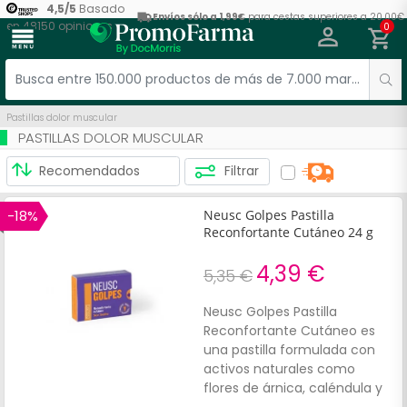
4,5
/
5
Basado
Envíos sólo a 1,99€
para cestas superiores a 20,00€
en
48150
opiniones
0
menu
Pastillas dolor muscular
PASTILLAS DOLOR MUSCULAR
Filtrar
-18%
Neusc Golpes Pastilla
Reconfortante Cutáneo 24 g
4,39 €
5,35 €
Neusc Golpes Pastilla
Reconfortante Cutáneo es
una pastilla formulada con
activos naturales como
flores de árnica, caléndula y