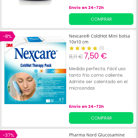
antiinflamatorio general.
Envío en 24-72h
Contiene Curcussentiel, un
complejo patentado que
COMPRAR
combina:Extracto de
cúrcuma rico en curcumina.
Jengibre rico en gingerol.
-8%
Nexcare® ColdHot Mini bolsa
Formato de 60 cápsulas.
10x10 cm
(
1
)
7,50 €
8,11 €
Medida perfecta. Fácil uso
tanto frío como caliente.
Admite ser calentado en el
microondas
Envío en 24-72h
COMPRAR
-37%
Pharma Nord Glucosamine