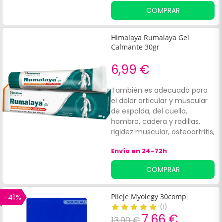
(magnesio, potasio, calcio)
COMPRAR
en forma de sales
desacidificantes. Ergysport
acelera la eliminación del
Himalaya Rumalaya Gel
ácido láctico responsable de
Calmante 30gr
dolores y calambres.
6,99 €
También es adecuado para
el dolor articular y muscular
de espalda, del cuello,
hombro, cadera y rodillas,
rigidez muscular, osteoartritis,
espondilosis cervical y
Envío en 24-72h
lumbar, ciática y dolor de
espalda baja.
COMPRAR
-41%
Pileje Myolegy 30comp
(
1
)
7,66 €
13,00 €