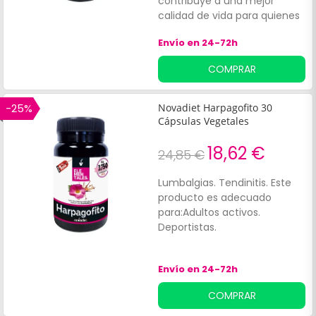
contribuye a una mejor
calidad de vida para quienes
buscan cuidar sus huesos y
Envío en 24-72h
articulaciones de forma
natural.
COMPRAR
-25%
Novadiet Harpagofito 30
Cápsulas Vegetales
18,62 €
24,85 €
Lumbalgias. Tendinitis. Este
producto es adecuado
para:Adultos activos.
Deportistas.
Envío en 24-72h
COMPRAR