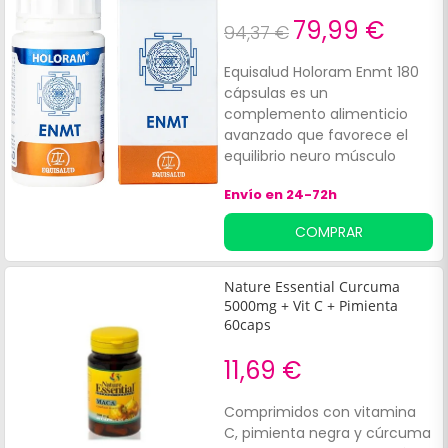
articulaciones, reduciendo las
alteraciones articulares que
79,99 €
94,37 €
pudieran estar presentes.
Contribuye a la mejoría del
Equisalud Holoram Enmt 180
rendimiento físico y favorece
cápsulas es un
la mejora del tono muscular
complemento alimenticio
y cutáneo.
avanzado que favorece el
equilibrio neuro músculo
tendinoso. Está diseñado
Envío en 24-72h
para optimizar la función
muscular y nerviosa, siendo
COMPRAR
especialmente adecuado
para personas activas y
deportistas que buscan
Nature Essential Curcuma
mantener la salud de
5000mg + Vit C + Pimienta
músculos, tendones y
60caps
sistema nervioso.
11,69 €
Comprimidos con vitamina
C, pimienta negra y cúrcuma