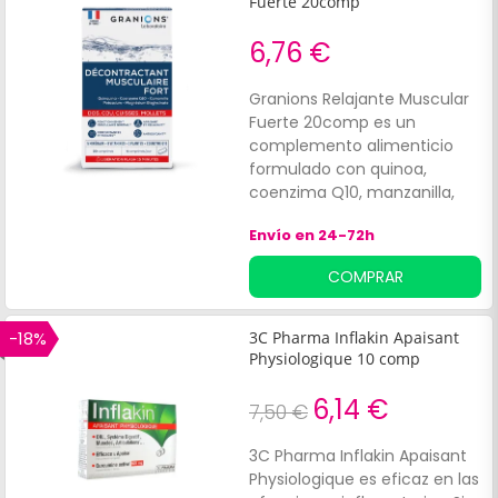
Fuerte 20comp
6,76 €
Granions Relajante Muscular
Fuerte 20comp es un
complemento alimenticio
formulado con quinoa,
coenzima Q10, manzanilla,
potasio y bisglicinato de
Envío en 24-72h
magnesio que contribuye al
alivio del dolor muscular.
COMPRAR
Asimismo, ayuda a ejercer un
efecto antiinflamatorio y a
mantener una función
-18%
3C Pharma Inflakin Apaisant
muscular normal. Contiene
Physiologique 10 comp
20 comprimidos.
6,14 €
7,50 €
3C Pharma Inflakin Apaisant
Physiologique es eficaz en las