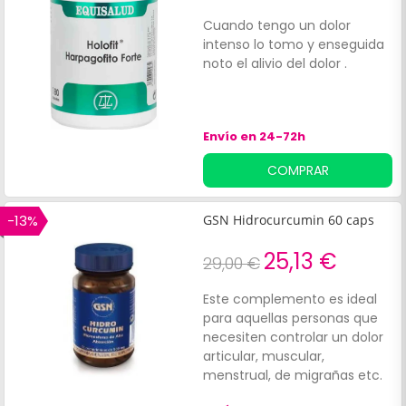
síndrome de piernas
cansadas o debilidad ósea.
Cuando tengo un dolor
Se trata de un complemento
intenso lo tomo y enseguida
alimenticio para adultos.
noto el alivio del dolor .
Envío en 24-72h
COMPRAR
-13%
GSN Hidrocurcumin 60 caps
25,13 €
29,00 €
Este complemento es ideal
para aquellas personas que
necesiten controlar un dolor
articular, muscular,
menstrual, de migrañas etc.
Presentación 60 Cápsulas.