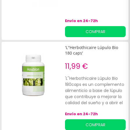
Envío en 24-72h
COMPRAR
'L''Herbothicaire Lúpulo Bio
180 caps'
11,99 €
'L''Herbothicaire Lúpulo Bio
180caps es un complemento
alimenticio a base de lúpulo
que contribuye a mejorar la
calidad del sueño y a abrir el
apetito. El lúpulo además
Envío en 24-72h
posee propiedades
antiinflamatorias y ayuda a
COMPRAR
aliviar el dolor muscular y