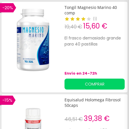
-20%
Tongil Magnesio Marino 40
comp
(
1
)
15,60 €
19,40 €
El frasco demasiado grande
para 40 pastillas
Envío en 24-72h
COMPRAR
-15%
Equisalud Holomega Fibrosol
50caps
39,38 €
46,51 €