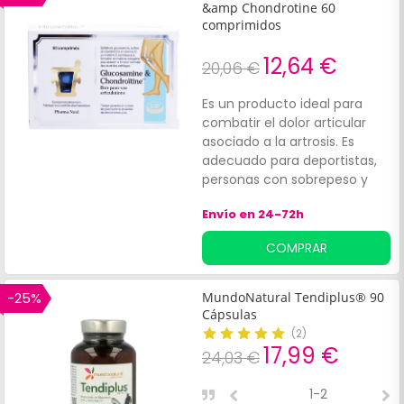
&amp Chondrotine 60
comprimidos
12,64 €
20,06 €
Es un producto ideal para
combatir el dolor articular
asociado a la artrosis. Es
adecuado para deportistas,
personas con sobrepeso y
ancianos.
Envío en 24-72h
COMPRAR
-25%
MundoNatural Tendiplus® 90
Cápsulas
(
2
)
17,99 €
24,03 €
1-2