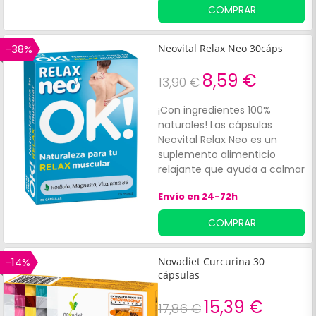
COMPRAR
-38%
Neovital Relax Neo 30cáps
8,59 €
13,90 €
¡Con ingredientes 100%
naturales! Las cápsulas
Neovital Relax Neo es un
suplemento alimenticio
relajante que ayuda a calmar
los nervios y estrés
Envío en 24-72h
acumulado durante el día.
COMPRAR
-14%
Novadiet Curcurina 30
cápsulas
15,39 €
17,86 €