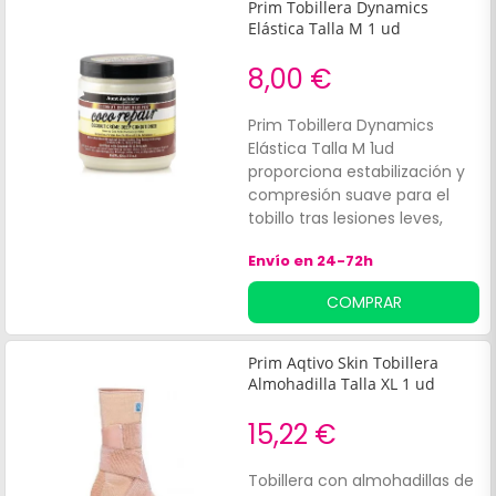
Prim Tobillera Dynamics
Elástica Talla M 1 ud
8,00 €
Prim Tobillera Dynamics
Elástica Talla M 1ud
proporciona estabilización y
compresión suave para el
tobillo tras lesiones leves,
esguinces o molestias
Envío en 24-72h
articulares. Diseñada
anatómicamente con tejido
COMPRAR
elástico y transpirable, es
ideal para adultos activos
que buscan apoyo y confort
Prim Aqtivo Skin Tobillera
en la prevención y
Almohadilla Talla XL 1 ud
recuperación de lesiones.
15,22 €
Tobillera con almohadillas de