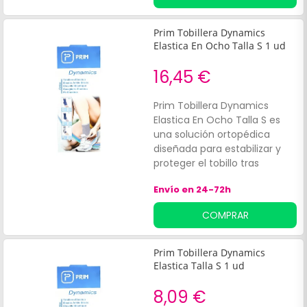
Prim Tobillera Dynamics
Elastica En Ocho Talla S 1 ud
16,45 €
Prim Tobillera Dynamics
Elastica En Ocho Talla S es
una solución ortopédica
diseñada para estabilizar y
proteger el tobillo tras
lesiones leves o
Envío en 24-72h
inestabilidades articulares.
Este producto de PRIM, en
COMPRAR
talla S, es ideal para personas
activas y deportistas que
desean prevenir recaídas o
Prim Tobillera Dynamics
molestias.
Elastica Talla S 1 ud
8,09 €