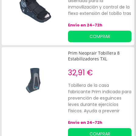
diseñada para la
inmovilización y control de la
flexo extensión del tobillo tras
lesiones o cirugías. Este
Envío en 24-72h
producto proporciona
máxima estabilidad y
COMPRAR
soporte, siendo ideal para
personas que requieren
limitar el movimiento del
Prim Neoprair Tobillera 8
tobillo y el pie, lo que facilita
Estabilizadores TXL
la marcha y favorece una
recuperación segura,
32,91 €
cómoda y eficaz.
Tobillera de la casa
fabricante Prim indicada para
prevención de esguinces
leves durante ejercicios
físicos. Ayuda a prevenir
inflamaciones en los
Envío en 24-72h
tendones.
COMPRAR