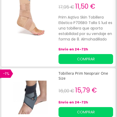
11,50 €
17,95 €
Prim Aqtivo Skin Tobillera
Elástica P706BG Talla S 1ud es
una tobillera que aporta
estabilidad por su vendaje en
forma de 8. Almohadillado
anatómico de silicona en los
Envío en 24-72h
maleolos que proporciona
estabilización. Su forma
COMPRAR
anatómica y sin costuras
aporta confort y evita los
roces.
-1%
Tobillera Prim Neoprair One
Size
15,79 €
16,00 €
Envío en 24-72h
COMPRAR