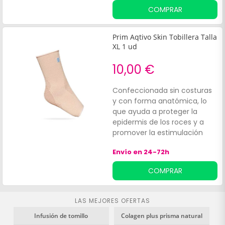
confort cutáneo durante el
COMPRAR
empleo.
Prim Aqtivo Skin Tobillera Talla
XL 1 ud
10,00 €
Confeccionada sin costuras
y con forma anatómica, lo
que ayuda a proteger la
epidermis de los roces y a
promover la estimulación
propioceptiva. Además,
Envío en 24-72h
incluye tejido Air.
COMPRAR
LAS MEJORES OFERTAS
Infusión de tomillo
Colagen plus prisma natural