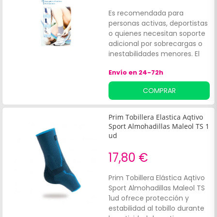
Es recomendada para
personas activas, deportistas
o quienes necesitan soporte
adicional por sobrecargas o
inestabilidades menores. El
tejido elástico de alta calidad
Envío en 24-72h
de Prim Tobillera Dynamics
Elastica ejerce una
COMPRAR
compresión selectiva y
firmeza, sin comprometer la
comodidad.
Prim Tobillera Elastica Aqtivo
Sport Almohadillas Maleol TS 1
ud
17,80 €
Prim Tobillera Elástica Aqtivo
Sport Almohadillas Maleol TS
1ud ofrece protección y
estabilidad al tobillo durante