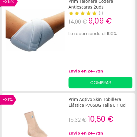
-35%
Prim Talonera Codera
Antiescaras 2uds
(
1
)
9,09 €
14,00 €
Lo recomiendo al 100%
Envío en 24-72h
COMPRAR
-31%
Prim Aqtivo Skin Tobillera
Elástica P705BG Talla L 1 ud
10,50 €
15,32 €
Envío en 24-72h