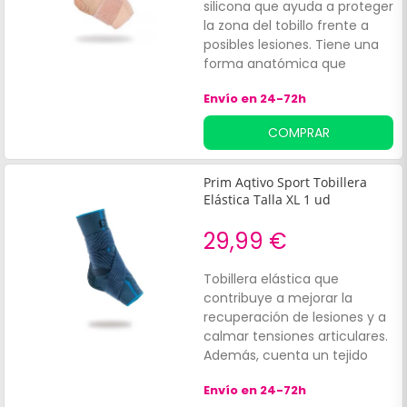
silicona que ayuda a proteger
la zona del tobillo frente a
posibles lesiones. Tiene una
forma anatómica que
contribuye a que el ajuste
Envío en 24-72h
sea más seguro y cómodo al
caminar. Contiene un
COMPRAR
almohadillado anatómico
que ayuda a dispersar la
tensión y a reducir el estrés
Prim Aqtivo Sport Tobillera
en el tobillo. No tiene
Elástica Talla XL 1 ud
costuras.
29,99 €
Tobillera elástica que
contribuye a mejorar la
recuperación de lesiones y a
calmar tensiones articulares.
Además, cuenta un tejido
ligero en la zona del empeine
Envío en 24-72h
y talón que favorece el