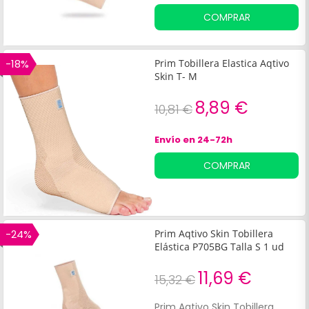
COMPRAR
-18%
Prim Tobillera Elastica Aqtivo
Skin T- M
8,89 €
10,81 €
Envío en 24-72h
COMPRAR
-24%
Prim Aqtivo Skin Tobillera
Elástica P705BG Talla S 1 ud
11,69 €
15,32 €
Prim Aqtivo Skin Tobillera