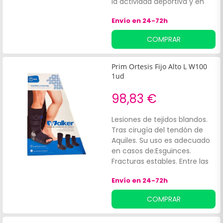
la actividad deportiva y en
casos de lesiones leves.
Envío en 24-72h
Especialmente diseñada para
prevenir y aliviar:Sobrecargas.
COMPRAR
Prim Ortesis Fijo Alto L W100
1ud
98,83 €
Lesiones de tejidos blandos.
Tras cirugía del tendón de
Aquiles. Su uso es adecuado
en casos de:Esguinces.
Fracturas estables. Entre las
ventajas de Prim Ortesis Fijo
Envío en 24-72h
Alto L W100 se
incluyen:Reducción del dolor.
COMPRAR
Prevención de movimientos
no deseados.