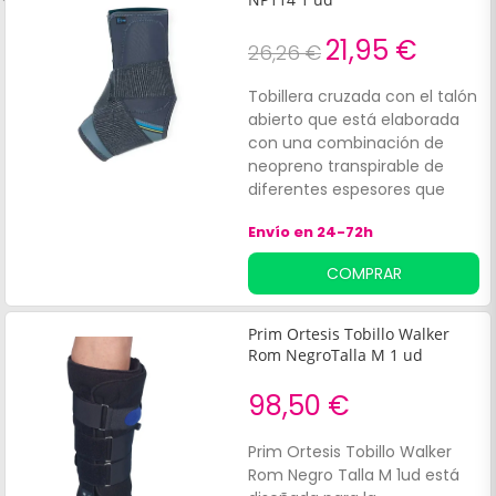
8.
21,95 €
26,26 €
Tobillera cruzada con el talón
abierto que está elaborada
con una combinación de
neopreno transpirable de
diferentes espesores que
ayuda a aportar un mayor
Envío en 24-72h
confort en la zona plantar,
para así evitar la
COMPRAR
acumulación de un sudor
excesivo. Tiene valvas
laterales anatómicas
Prim Ortesis Tobillo Walker
extraíbles, y una doble banda
Rom NegroTalla M 1 ud
elástica para el vendaje en
forma de 8.
98,50 €
Prim Ortesis Tobillo Walker
Rom Negro Talla M 1ud está