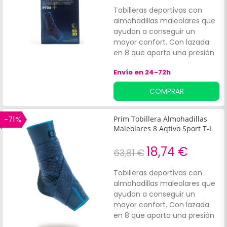
Tobilleras deportivas con
almohadillas maleolares que
ayudan a conseguir un
mayor confort. Con lazada
en 8 que aporta una presión
selectiva protegiendo
Envío en 24-72h
músculos y articulaciones de
sobrecarga, favoreciendo la
COMPRAR
circulación sanguínea y
proporcionando un mejor
rendimiento muscular.
-71%
Prim Tobillera Almohadillas
Maleolares 8 Aqtivo Sport T-L
18,74 €
63,81 €
Tobilleras deportivas con
almohadillas maleolares que
ayudan a conseguir un
mayor confort. Con lazada
en 8 que aporta una presión
selectiva protegiendo