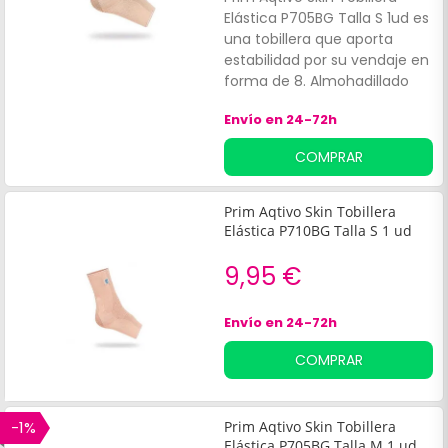
Elástica P705BG Talla S 1ud es
una tobillera que aporta
estabilidad por su vendaje en
forma de 8. Almohadillado
anatómico de silicona en los
Envío en 24-72h
maleolos que proporciona
estabilización. Su forma
COMPRAR
anatómica y sin costuras
aporta confort y evita los
roces.
Prim Aqtivo Skin Tobillera
Elástica P710BG Talla S 1 ud
9,95 €
Envío en 24-72h
COMPRAR
-1%
Prim Aqtivo Skin Tobillera
Elástica P705BG Talla M 1 ud