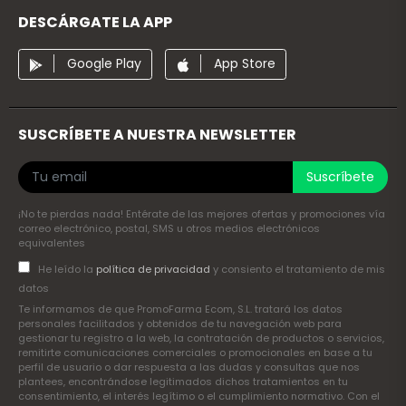
DESCÁRGATE LA APP
Google Play
App Store
SUSCRÍBETE A NUESTRA NEWSLETTER
Suscríbete
¡No te pierdas nada! Entérate de las mejores ofertas y promociones vía
correo electrónico, postal, SMS u otros medios electrónicos
equivalentes
He leído la
política de privacidad
y consiento el tratamiento de mis
datos
Te informamos de que PromoFarma Ecom, S.L. tratará los datos
personales facilitados y obtenidos de tu navegación web para
gestionar tu registro a la web, la contratación de productos o servicios,
remitirte comunicaciones comerciales o promocionales en base a tu
perfil de usuario o dar respuesta a las dudas y consultas que nos
plantees, encontrándose legitimados dichos tratamientos en tu
consentimiento, el interés legítimo o el cumplimiento normativo. Con el