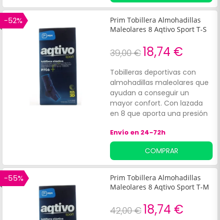
los impactos, además de
relajar el tobillo y
-52%
Prim Tobillera Almohadillas
proporcionar una mejor
Maleolares 8 Aqtivo Sport T-S
estabilidad. Su sistema de
compresión ayuda a
18,74 €
39,00 €
proteger los músculos,
articulaciones de sobrecarga
Tobilleras deportivas con
a la vez que favorece la
almohadillas maleolares que
circulación sanguínea y un
ayudan a conseguir un
mejor rendimiento muscular.
mayor confort. Con lazada
Su tejido transpirable ayuda a
en 8 que aporta una presión
eliminar la humedad creada
selectiva protegiendo
por la sudoración dejando la
Envío en 24-72h
músculos y articulaciones de
piel seca.
sobrecarga, favoreciendo la
COMPRAR
circulación sanguínea y
proporcionando un mejor
rendimiento muscular.
-55%
Prim Tobillera Almohadillas
Maleolares 8 Aqtivo Sport T-M
18,74 €
42,00 €