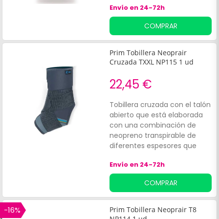
Envío en 24-72h
músculos y articulaciones de
sobrecarga, favoreciendo la
COMPRAR
circulación sanguínea y
proporcionando un mejor
rendimiento muscular.
Prim Tobillera Neoprair
Cruzada TXXL NP115 1 ud
22,45 €
Tobillera cruzada con el talón
abierto que está elaborada
con una combinación de
neopreno transpirable de
diferentes espesores que
ayuda a aportar un mayor
Envío en 24-72h
confort en la zona plantar,
para así evitar la
COMPRAR
acumulación de un sudor
excesivo. Tiene tres cierres
tibiales y una banda elástica
-16%
Prim Tobillera Neoprair T8
para el vendaje en forma de
NP114 1 ud