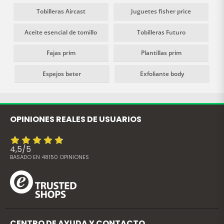
Tobilleras Aircast
Juguetes fisher price
Aceite esencial de tomillo
Tobilleras Futuro
Fajas prim
Plantillas prim
Espejos beter
Exfoliante body
OPINIONES REALES DE USUARIOS
4,5
/
5
BASADO EN
48150
OPINIONES
CENTRO DE AYUDA Y CONTACTO