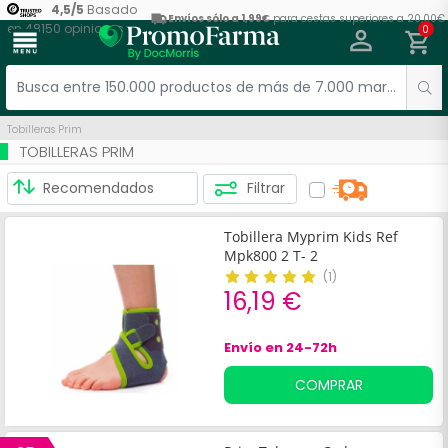
4,5
/
5
Basado
Envíos sólo a 1,99€
para cestas superiores a 20,00€
en
48150
opiniones
0
menu
Tobilleras Prim
TOBILLERAS PRIM
Filtrar
Tobillera Myprim Kids Ref
Mpk800 2 T- 2
(
1
)
16,19 €
Envío en 24-72h
COMPRAR