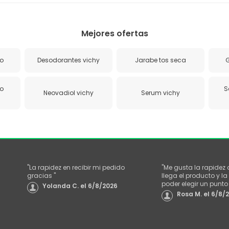
Mejores ofertas
o
Desodorantes vichy
Jarabe tos seca
G
o
S
Neovadiol vichy
Serum vichy
"
La rapidez en recibir mi pedido
"
Me gusta la rapidez
gracias
"
llega el producto y 
poder elegir un punt
Yolanda C.
el
6/8/2026
Rosa M.
el
6/8/