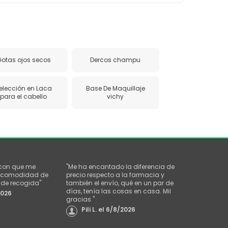
otas ojos secos
Dercos champu
elección en Laca
Base De Maquillaje
para el cabello
vichy
 con que me
"
Me ha encantado la diferencia de
la comodidad de
precio respecto a la farmacia y
o de recogida
"
también el envío, qué en un par de
días, tenía las cosas en casa. Mil
2026
gracias
"
Pili L.
el
6/8/2026