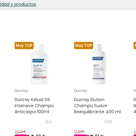
ridad y productos
Muy TOP
Muy TOP
Ducray
Ducray
I
Ducray Kelual DS
Ducray Elution
Intensive Champú
Champú Suave
Anticaspa 100ml
Reequilibrante 400 ml
A
(
51
)
(
39
)
20,10€
17,10€
2