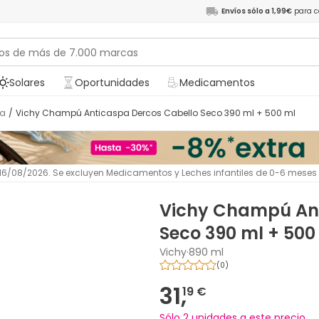
Envíos sólo a 1,99€
para c
Solares
Oportunidades
Medicamentos
pa
/
Vichy Champú Anticaspa Dercos Cabello Seco 390 ml + 500 ml
l 16/08/2026. Se excluyen Medicamentos y Leches infantiles de 0-6 meses
Vichy Champú Ant
Seco 390 ml + 500
Vichy
·
890 ml
(
0
)
31,
19 €
Sólo 2 unidades a este precio