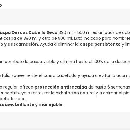
o
aspa Dercos Cabello Seco
390 ml + 500 ml es un pack de dob
ticaspa de 390 ml y otro de 500 ml. Está indicado para hombre
co y descamación
. Ayuda a eliminar la
caspa persistente
y li
o:
combate la caspa visible y elimina hasta el 100% de la desca
xfolia suavemente el cuero cabelludo y ayuda a evitar la acumu
 regular, ofrece
protección antirecaída
de hasta 6 semanas.
na
contribuye a restaurar la hidratación natural y a calmar el picor
belludo seco.
suave, brillante y manejable
.