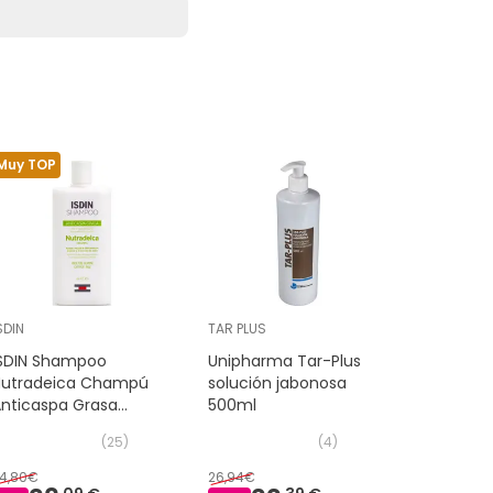
Muy TOP
SDIN
TAR PLUS
Vichy
ISDIN Shampoo
Unipharma Tar-Plus
Vichy De
Nutradeica Champú
solución jabonosa
Techniqu
nticaspa Grasa
500ml
DS Cham
400ml
Normal 
(
25
)
(
4
)
4,80€
26,94€
22,80€