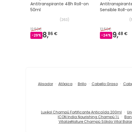
Antitranspirante 48h Roll-on
Antitranspirant
50ml
Sensible Roll-o
(
263
)
(
12,50€
12,50€
8,
9,
86 €
48 €
-
29
%
-
24
%
Alisador
Atópica
Brillo
Cabello Graso
Cabe
Luxéol Champú Fortificante Anticaída 200ml
Ur
ICON India Nourishing Champú 1 L
Band
VitalizeNature Champú Sólido Vital Bala