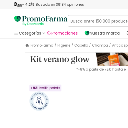
4,2
/5
Basado en
39184
opiniones
Categorías
Promociones
Nuestra marca
PromoFarma
/
Higiene
/
Cabello
/
Champú
/
Anticas
*-8% a partir de 72€ hasta e
+
93
Health points