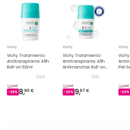
Vichy
Vichy
Vichy
Vichy Tratamiento
Vichy Tratamiento
Vichy
Antitranspirante 48h
Antitranspirante 48h
Antit
Roll-on 50ml
Antimanchas Roll-on
Piel S
50ml
50ml
(
263
)
(
58
)
12,50€
12,50€
12,50€
8,
9,
90 €
67 €
-
29
%
-
23
%
-
24
%