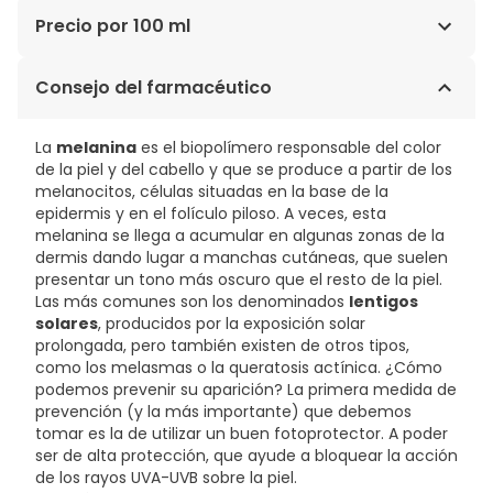
AQUA/WATER / EAU, BUTYLENE GLYCOL, NIACINAMIDE,
Precio por 100 ml
HYDROXYETHYLPIPERAZINE ETHANE SULFONIC ACID,
GLYCERIN, HYDROXYETHYL UREA, PROPYLENE GLYCOL,
104,00€ / 100 ml
Consejo del farmacéutico
GLYCOLIC ACID, TRANEXAMIC ACID, ALLANTOIN, SODIUM,
OHYDROXIDE, PHENOXYETHANOL, CHLORPHENESIN,
ASCORBYL GLUCOSIDE, CAPRYLYL GLYCOL, HYDROLYZED
La
melanina
es el biopolímero responsable del color
RICE PROTEIN, VITREOSCILLA FERMENT, TRISODIUM
de la piel y del cabello y que se produce a partir de los
ETHYLENEDIAMINE DISUCCINATE, XANTHAN GUM,
melanocitos, células situadas en la base de la
PENTYLENE GLYCOL.
epidermis y en el folículo piloso. A veces, esta
melanina se llega a acumular en algunas zonas de la
dermis dando lugar a manchas cutáneas, que suelen
presentar un tono más oscuro que el resto de la piel.
Las más comunes son los denominados
lentigos
solares
, producidos por la exposición solar
prolongada, pero también existen de otros tipos,
como los melasmas o la queratosis actínica. ¿Cómo
podemos prevenir su aparición? La primera medida de
prevención (y la más importante) que debemos
tomar es la de utilizar un buen fotoprotector. A poder
ser de alta protección, que ayude a bloquear la acción
de los rayos UVA-UVB sobre la piel.