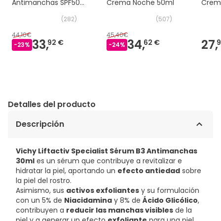
Antimanchas SPF50
Crema Noche 50ml
Crem
50ml
Anti
(
282
)
(
507
)
44,10€
45,40€
33,
34,
27,
92 €
62 €
9
-
23
%
-
24
%
Detalles del producto
Descripción
Vichy Liftactiv Specialist Sérum B3 Antimanchas
30ml
es un sérum que contribuye a revitalizar e
hidratar la piel, aportando un
efecto antiedad
sobre
la piel del rostro.
Asimismo, sus
activos exfoliantes
y su formulación
con un 5% de
Niacidamina
y 8% de
Ácido Glicólico
,
contribuyen a
reducir las manchas visibles
de la
piel y a generar un efecto
exfoliante
para una piel