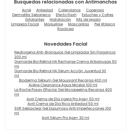
Busquedas relacionadas con Antimanchas
Acné
Antiedad
Calendarios
Cuperosis
Dermatitis Seborreica
Efecto flash
Estuches y Cofres
Exfoliantes
Hidratación
Kits de regalo
Limpieza Facial
Maquillaje
Mascarillas
Piel Atópica
Rosácea
Novedades
Facial
Neutrogena Anti-Bronquios Gel Limpiador Sin Fragancia
200 ml
Gamarde Bio Retinol HA Recharge Crema Antiarrugas 50
ml
Gamarde Bio Retinol HA Sérum Acción Juventud 30
ml
Bioderma Sébium Gel Moussant Recarga 400 ml
Avène Cleanance Agua Micelar 100 ml
La Roche Posay Effaclar Gel Micropeeling Recarga 400
ml
Avril Crema de Día Ligera Pro Age+ 50 ml
Avril Crema de Día Rica Antiedad 50 ml
SVR Sebiaclear Gel Espumoso Anti Imperfecciones 100
ml
Avril Sérum Pro Age+ 30 ml