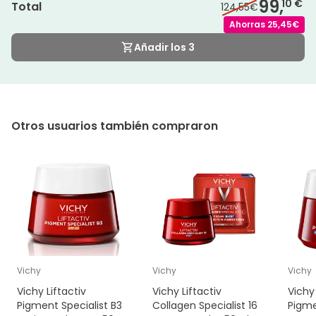
99,
10 €
Total
124,55€
Ahorras
25,45€
Añadir los 3
Otros usuarios también compraron
Vichy
Vichy
Vichy
Vichy Liftactiv
Vichy Liftactiv
Vichy 
Pigment Specialist B3
Collagen Specialist 16
Pigme