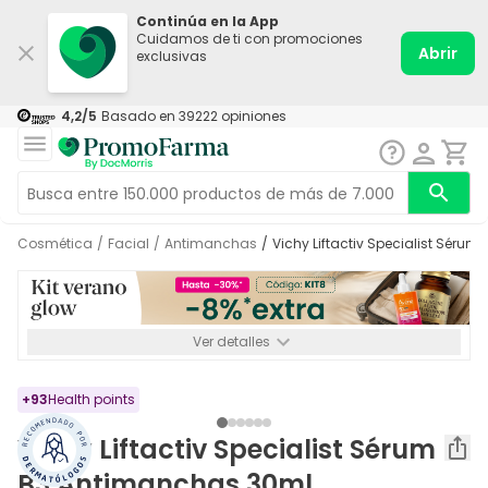
Continúa en la App
Cuidamos de ti con promociones
Abrir
exclusivas
4,2
/5
Basado en
39222
opiniones
Cosmética
/
Facial
/
Antimanchas
/
Vichy Liftactiv Specialist Sér
Ver detalles
*-8% a partir de 72€ hasta el 16/08/2026. Se excluyen
Medicamentos y Leches infantiles de 0-6 meses o especiales. No
acumulable.
+
93
Health points
Vichy Liftactiv Specialist Sérum
B3 Antimanchas 30ml