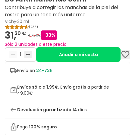
Contribuye a corregir las manchas de la piel del
rostro para un tono más uniforme
Vichy
·
30 ml
(
236
)
31,
20 €
-
33
%
46,50€
Sólo 2 unidades a este precio
Añadir a mi cesta
Envío en
24-72h
Envíos sólo a 1,99€
.
Envío gratis
a partir de
49,00€
Devolución garantizada
14 días
Pago
100% seguro