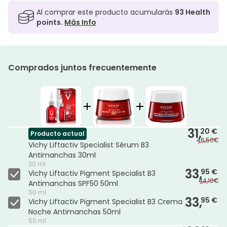
Al comprar este producto acumularás
93
Health
points.
Más Info
Comprados juntos frecuentemente
31,
20 €
Producto actual
46,50€
Vichy Liftactiv Specialist Sérum B3
Antimanchas 30ml
30 ml
33,
95 €
Vichy Liftactiv Pigment Specialist B3
44,10€
Antimanchas SPF50 50ml
50 ml
33,
95 €
Vichy Liftactiv Pigment Specialist B3 Crema
Noche Antimanchas 50ml
50 ml