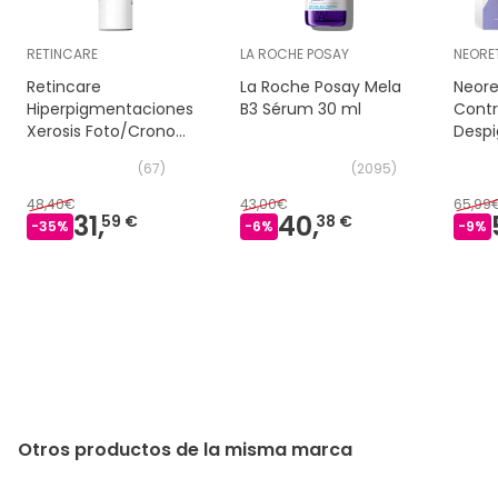
RETINCARE
LA ROCHE POSAY
NEORE
Retincare
La Roche Posay Mela
Neore
Hiperpigmentaciones
B3 Sérum 30 ml
Contr
Xerosis Foto/Crono
Desp
Envejecimiento 30 ml
2x30
(
67
)
(
2095
)
48,40€
43,00€
65,99
31,
40,
59 €
38 €
-
35
%
-
6
%
-
9
%
Otros productos de la misma marca