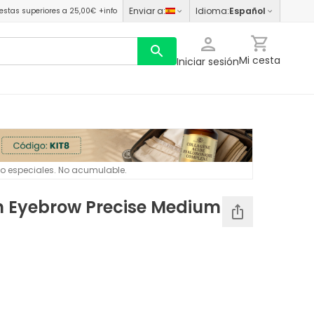
Enviar a
:
Idioma
:
Español
estas superiores a 25,00€
+info
Mi cesta
Iniciar sesión
 o especiales. No acumulable.
n Eyebrow Precise Medium