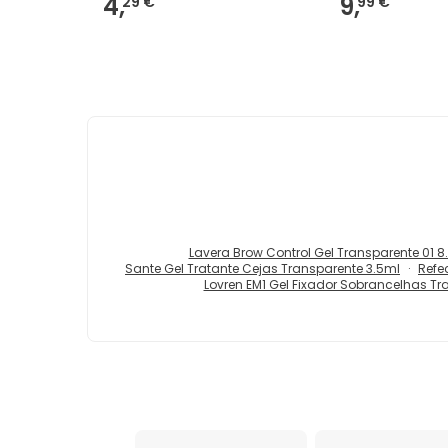
4,
9,
29 €
99 €
Lavera Brow Control Gel Transparente 01 8
Sante Gel Tratante Cejas Transparente 3.5ml
Refe
Lovren EM1 Gel Fixador Sobrancelhas Tr