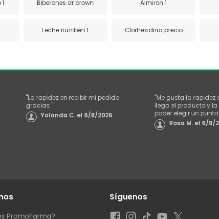
 1
Biberones dr brown
Almiron 1
Leche nutribén 1
Clorhexidina precio
"
La rapidez en recibir mi pedido
"
Me gusta la rapidez
gracias
"
llega el producto y 
poder elegir un punt
Yolanda C.
el
6/8/2026
Rosa M.
el
6/8/
nos
Síguenos
es PromoFarma?