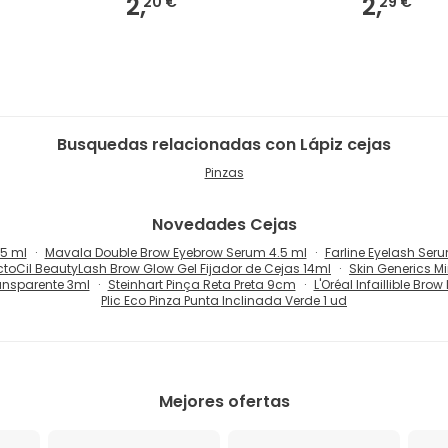
2,
2,
20 €
29 €
Busquedas relacionadas con Lápiz cejas
Pinzas
Novedades
Cejas
.5 ml
Mavala Double Brow Eyebrow Serum 4.5 ml
Farline Eyelash Ser
ctoCil BeautyLash Brow Glow Gel Fijador de Cejas 14ml
Skin Generics M
ansparente 3ml
Steinhart Pinça Reta Preta 9cm
L'Oréal Infaillible B
Plic Eco Pinza Punta Inclinada Verde 1 ud
Mejores ofertas