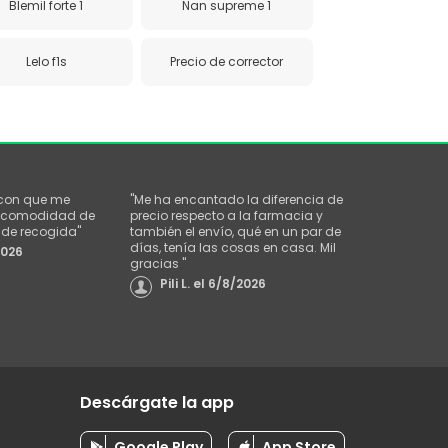
Blemil forte 1
Nan supreme 1
Lelo f1s
Precio de corrector
 con que me
"
Me ha encantado la diferencia de
la comodidad de
precio respecto a la farmacia y
o de recogida
"
también el envío, qué en un par de
días, tenía las cosas en casa. Mil
2026
gracias
"
Pili L.
el
6/8/2026
Descárgate la app
Google Play
App Store