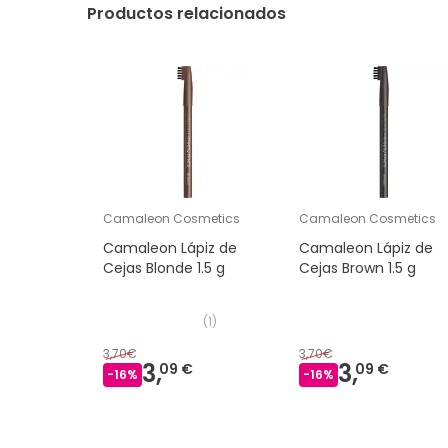
Productos relacionados
Camaleon Cosmetics
Camaleon Cosmetics
Camaleon Lápiz de
Camaleon Lápiz de
Cejas Blonde 1.5 g
Cejas Brown 1.5 g
(
1
)
3,70€
3,70€
3,
3,
09 €
09 €
-
16
%
-
16
%