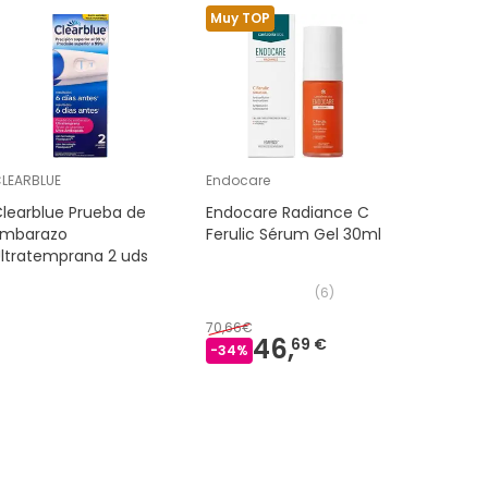
Muy TOP
Muy TOP
LEARBLUE
Endocare
Nutralie
learblue Prueba de
Endocare Radiance C
Nutralie
Embarazo
Ferulic Sérum Gel 30ml
Complex 
ltratemprana 2 uds
y Citrat
(
6
)
70,66€
19,90€
46,
16
69 €
-
34
%
-
15
%