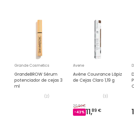
Grande Cosmetics
Avene
D
GrandeBROW Sérum
Avène Couvrance Lápiz
D
potenciador de cejas 3
de Cejas Claro 1,19 g
P
ml
C
(
2
)
(
3
)
20,90€
11,
89 €
-
43
%