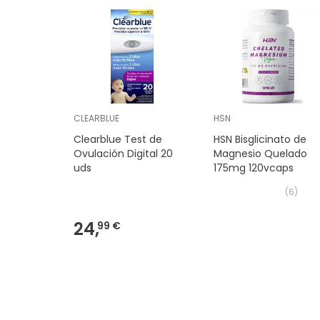
CLEARBLUE
HSN
Clearblue Test de
HSN Bisglicinato de
Ovulación Digital 20
Magnesio Quelado
uds
175mg 120vcaps
(
6
)
24,
99 €