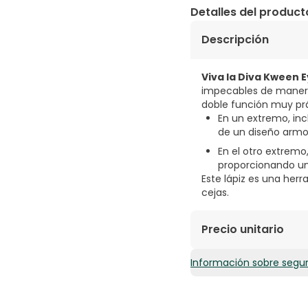
Detalles del product
Descripción
Viva la Diva Kween
impecables de manera 
doble función muy prá
En un extremo, inc
de un diseño armo
En el otro extremo,
proporcionando un 
Este lápiz es una her
cejas.
Precio unitario
Información sobre segu
4,21€ / Unidades