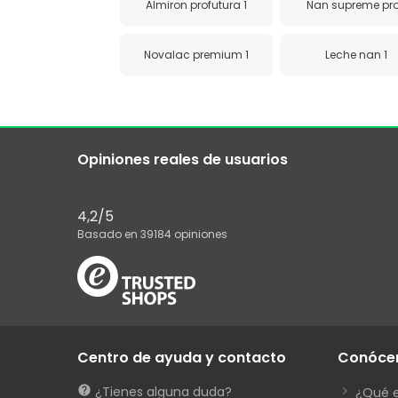
Almiron profutura 1
Nan supreme pro
Novalac premium 1
Leche nan 1
Opiniones reales de usuarios
4,2
/5
Basado en
39184
opiniones
Centro de ayuda y contacto
Conóce
¿Tienes alguna duda?
¿Qué 