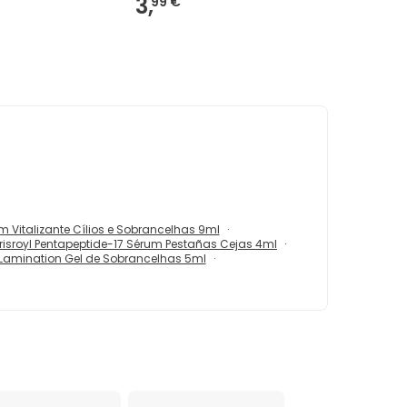
3,
99 €
um Vitalizante Cílios e Sobrancelhas 9ml
irisroyl Pentapeptide-17 Sérum Pestañas Cejas 4ml
row Lamination Gel de Sobrancelhas 5ml