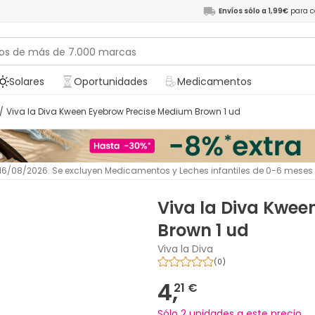
Envíos sólo a 1,99€
para c
Solares
Oportunidades
Medicamentos
/
Viva la Diva Kween Eyebrow Precise Medium Brown 1 ud
l 16/08/2026. Se excluyen Medicamentos y Leches infantiles de 0-6 meses
Viva la Diva Kwee
Brown 1 ud
Viva la Diva
(
0
)
4,
21 €
Sólo 2 unidades a este precio