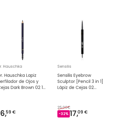
r. Hauschka
Sensilis
Lovren
r. Hauschka Lapiz
Sensilis Eyebrow
Lovren Lá
erfilador de Ojos y
Sculptor [Pencil 3 in 1]
ud
ejas Dark Brown 02 1
Lápiz de Cejas 02
ud
Taupe 0 5 g
25,00€
16,
17,
2,
59 €
09 €
59 €
-
32
%