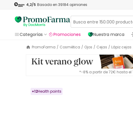
4,2
/5
Basado en
39184
opiniones
Categorías
Promociones
Nuestra marca
PromoFarma
/
Cosmética
/
Ojos
/
Cejas
/
Lápiz cejas
*-8% a partir de 72€ hasta e
+
12
Health points