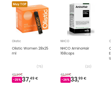
Muy TOP
Olistic
NHCO
C
Olistic Women 28x25
NHCO AminoHair
C
ml
168caps
U
(
75
)
(
20
)
49,90€
46,00€
37,
33,
49 €
99 €
-
25
%
-
26
%