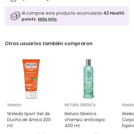
Al comprar este producto acumularás
42
Health
points.
Más Info
Otros usuarios también compraron
Weleda
NATURA SIBERICA
Weled
Weleda Sport Gel de
Natura Siberica
Weled
Ducha de Árnica 200
champú anticaspa
Corpo
ml
400 ml
Espin