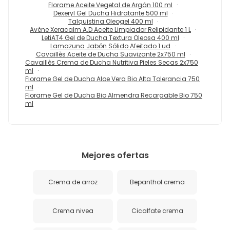
Florame Aceite Vegetal de Argán 100 ml
Dexeryl Gel Ducha Hidratante 500 ml
Talquistina Oleogel 400 ml
Avène Xeracalm A.D Aceite Limpiador Relipidante 1 L
LetiAT4 Gel de Ducha Textura Oleosa 400 ml
Lamazuna Jabón Sólido Afeitado 1 ud
Cavaillès Aceite de Ducha Suavizante 2x750 ml
Cavaillès Crema de Ducha Nutritiva Pieles Secas 2x750
ml
Florame Gel de Ducha Aloe Vera Bio Alta Tolerancia 750
ml
Florame Gel de Ducha Bio Almendra Recargable Bio 750
ml
Mejores ofertas
Crema de arroz
Bepanthol crema
Crema nivea
Cicalfate crema