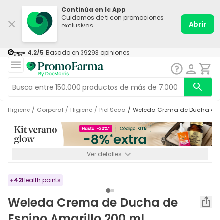
Continúa en la App
Cuidamos de ti con promociones
Abrir
exclusivas
4,2
/5
Basado en
39293
opiniones
Higiene
/
Corporal
/
Higiene
/
Piel Seca
/
Weleda Crema de Ducha de 
Ver detalles
*-8% a partir de 72€ hasta el 16/08/2026. Se excluyen
Medicamentos y Leches infantiles de 0-6 meses o especiales. No
acumulable.
+
42
Health points
Weleda Crema de Ducha de
Espino Amarillo 200 ml