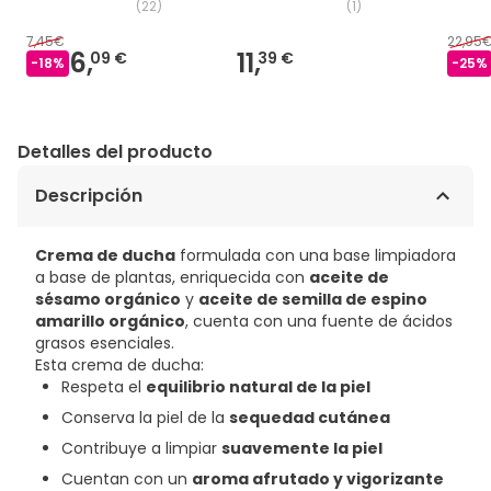
(
22
)
(
1
)
7,45€
22,95
6,
11,
09 €
39 €
-
18
%
-
25
%
Detalles del producto
Descripción
Crema de ducha
formulada con una base limpiadora
a base de plantas, enriquecida con
aceite de
sésamo orgánico
y
aceite de semilla de espino
amarillo orgánico
, cuenta con una fuente de ácidos
grasos esenciales.
Esta crema de ducha:
Respeta el
equilibrio natural de la piel
Conserva la piel de la
sequedad cutánea
Contribuye a limpiar
suavemente la piel
Cuentan con un
aroma afrutado y vigorizante