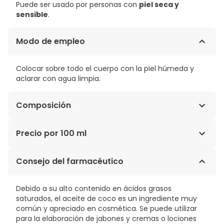
Puede ser usado por personas con
piel seca y
sensible
.
Modo de empleo
Colocar sobre todo el cuerpo con la piel húmeda y
aclarar con agua limpia.
Composición
AGUA, ACEITE DE SÉSAMO, TENSIOACTIVOS A BASE DE
Precio por 100 ml
ACEITE DE COCO, ALCOHOL, GLICERINA, CARRAGENATO,
ACEITES ESENCIALES NATURALES, ACEITE DE ESPINO
7,04€ / 100 ml
Consejo del farmacéutico
AMARILLO, GOMA DE XANTANO, ÁCIDO LÁCTICO,
LIMONENO, LINALOOL, CITRAL.
Debido a su alto contenido en ácidos grasos
saturados, el aceite de coco es un ingrediente muy
común y apreciado en cosmética. Se puede utilizar
para la elaboración de jabones y cremas o lociones