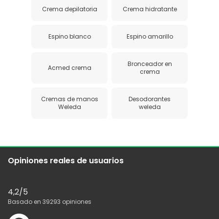
Crema depilatoria
Crema hidratante
Espino blanco
Espino amarillo
Bronceador en
Acmed crema
crema
Cremas de manos
Desodorantes
Weleda
weleda
Opiniones reales de usuarios
4,2
/5
Basado en
39293
opiniones