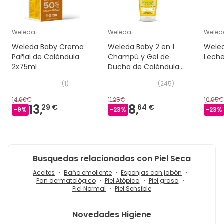
Weleda
Weleda
Weled
Weleda Baby Crema
Weleda Baby 2 en 1
Weled
Pañal de Caléndula
Champú y Gel de
Leche
2x75ml
Ducha de Caléndula
200ml
(
1
)
(
245
)
14,60€
11,25€
10,95€
13,
8,
29 €
64 €
-
9
%
-
23
%
-
23
%
Busquedas relacionadas con Piel Seca
Aceites
Baño emoliente
Esponjas con jabón
Pan dermatológico
Piel Atópica
Piel grasa
Piel Normal
Piel Sensible
Novedades
Higiene