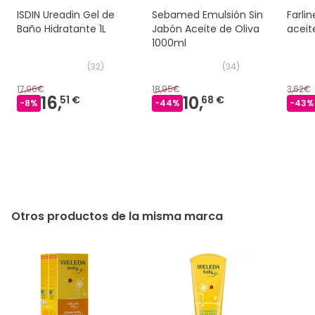
ISDIN Ureadin Gel de
Sebamed Emulsión Sin
Farli
Baño Hidratante 1L
Jabón Aceite de Oliva
aceit
1000ml
(
32
)
(
34
)
17,96€
18,95€
3,62€
16,
10,
51 €
68 €
-
8
%
-
44
%
-
43
%
Otros productos de la misma marca