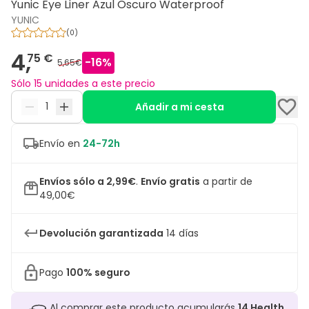
Yunic Eye Liner Azul Oscuro Waterproof
YUNIC
(
0
)
4,
75 €
-
16
%
5,65€
Sólo 15 unidades a este precio
Añadir a mi cesta
Envío en
24-72h
Envíos sólo a 2,99€
.
Envío gratis
a partir de
49,00€
Devolución garantizada
14 días
Pago
100% seguro
Al comprar este producto acumularás
14
Health