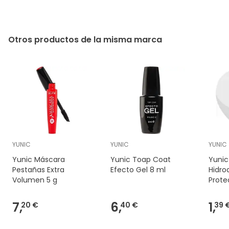
Otros productos de la misma marca
YUNIC
YUNIC
YUNIC
Yunic Máscara
Yunic Toap Coat
Yunic
Pestañas Extra
Efecto Gel 8 ml
Hidro
Volumen 5 g
Prote
ml
7,
6,
1,
20 €
40 €
39 