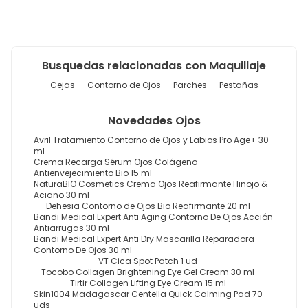
Busquedas relacionadas con Maquillaje
Cejas
Contorno de Ojos
Parches
Pestañas
Novedades
Ojos
Avril Tratamiento Contorno de Ojos y Labios Pro Age+ 30
ml
Crema Recarga Sérum Ojos Colágeno
Antienvejecimiento Bio 15 ml
NaturaBIO Cosmetics Crema Ojos Reafirmante Hinojo &
Aciano 30 ml
Dehesia Contorno de Ojos Bio Reafirmante 20 ml
Bandi Medical Expert Anti Aging Contorno De Ojos Acción
Antiarrugas 30 ml
Bandi Medical Expert Anti Dry Mascarilla Reparadora
Contorno De Ojos 30 ml
VT Cica Spot Patch 1 ud
Tocobo Collagen Brightening Eye Gel Cream 30 ml
Tirtir Collagen Lifting Eye Cream 15 ml
Skin1004 Madagascar Centella Quick Calming Pad 70
uds