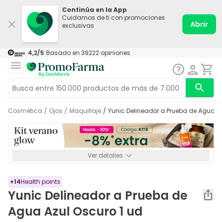
Continúa en la App
Cuidamos de ti con promociones
Abrir
exclusivas
4,2
/5
Basado en
39222
opiniones
Cosmética
/
Ojos
/
Maquillaje
/
Yunic Delineador a Prueba de Agua A
Ver detalles
*-8% a partir de 72€ hasta el 16/08/2026. Se excluyen
Medicamentos y Leches infantiles de 0-6 meses o especiales. No
acumulable.
+
14
Health points
Yunic Delineador a Prueba de
Agua Azul Oscuro 1 ud