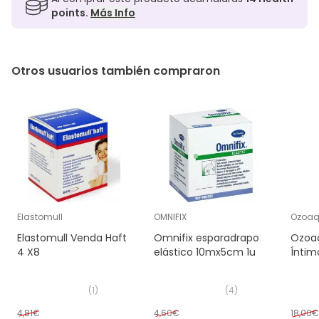
points.
Más Info
Otros usuarios también compraron
Elastomull
OMNIFIX
Ozoa
Elastomull Venda Haft
Omnifix esparadrapo
Ozoa
4 X8
elástico 10mx5cm 1u
Íntim
(
1
)
(
4
)
4,81€
4,60€
18,00€