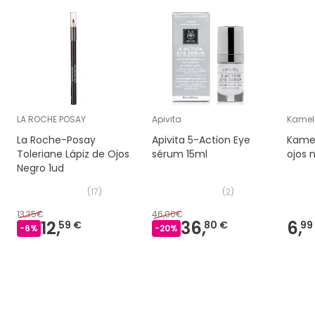
LA ROCHE POSAY
Apivita
Kamel
La Roche-Posay
Apivita 5-Action Eye
Kamel
Toleriane Lápiz de Ojos
sérum 15ml
ojos 
Negro 1ud
(
17
)
(
2
)
13,35€
46,00€
12,
36,
6,
59 €
80 €
99
-
6
%
-
20
%