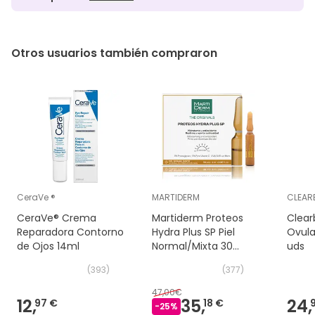
Otros usuarios también compraron
CeraVe ®
MARTIDERM
CLEAR
CeraVe® Crema
Martiderm Proteos
Clear
Reparadora Contorno
Hydra Plus SP Piel
Ovula
de Ojos 14ml
Normal/Mixta 30
uds
Ampollas
(
393
)
(
377
)
47,00€
12,
35,
24,
97 €
18 €
-
25
%