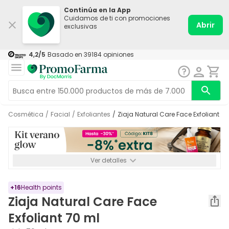
Continúa en la App
Cuidamos de ti con promociones
Abrir
exclusivas
4,2
/5
Basado en
39184
opiniones
Cosmética
/
Facial
/
Exfoliantes
/
Ziaja Natural Care Face Exfoliant 7
Ver detalles
*-8% a partir de 72€ hasta el 16/08/2026. Se excluyen
Medicamentos y Leches infantiles de 0-6 meses o especiales. No
acumulable.
+
16
Health points
Ziaja Natural Care Face
Exfoliant 70 ml