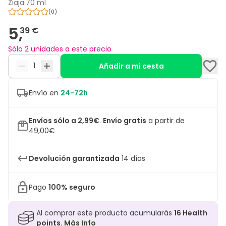
Ziaja
·
70 ml
(
0
)
5,
39 €
Sólo 2 unidades a este precio
Añadir a mi cesta
Envío en
24-72h
Envíos sólo a 2,99€
.
Envío gratis
a partir de
49,00€
Devolución garantizada
14 días
Pago
100% seguro
Al comprar este producto acumularás
16
Health
points.
Más Info