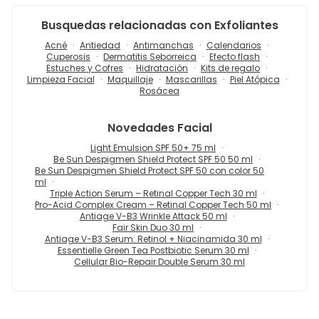
Busquedas relacionadas con Exfoliantes
Acné
Antiedad
Antimanchas
Calendarios
Cuperosis
Dermatitis Seborreica
Efecto flash
Estuches y Cofres
Hidratación
Kits de regalo
Limpieza Facial
Maquillaje
Mascarillas
Piel Atópica
Rosácea
Novedades
Facial
Light Emulsion SPF 50+ 75 ml
Be Sun Despigmen Shield Protect SPF 50 50 ml
Be Sun Despigmen Shield Protect SPF 50 con color 50
ml
Triple Action Serum – Retinal Copper Tech 30 ml
Pro-Acid Complex Cream – Retinal Copper Tech 50 ml
Antiage V-B3 Wrinkle Attack 50 ml
Fair Skin Duo 30 ml
Antiage V-B3 Serum: Retinol + Niacinamida 30 ml
Essentielle Green Tea Postbiotic Serum 30 ml
Cellular Bio-Repair Double Serum 30 ml