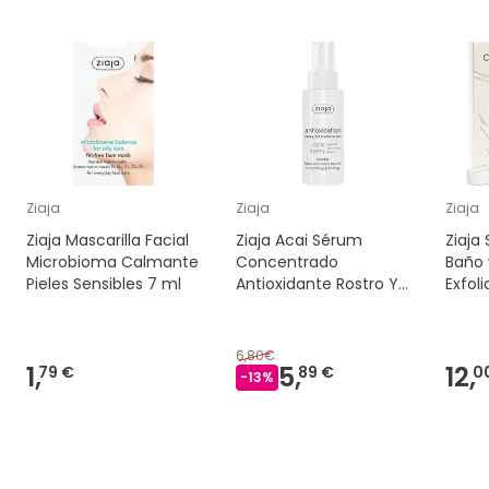
Ziaja
Ziaja
Ziaja
Ziaja Mascarilla Facial
Ziaja Acai Sérum
Ziaja
Microbioma Calmante
Concentrado
Baño 
Pieles Sensibles 7 ml
Antioxidante Rostro Y
Exfol
Cuello 50 ml
6,80€
1,
5,
12,
79 €
89 €
0
-
13
%