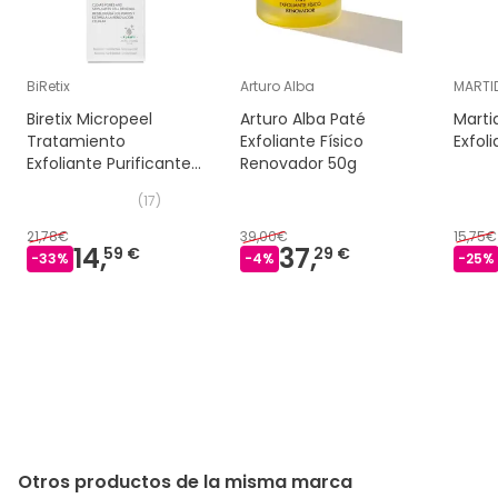
BiRetix
Arturo Alba
MARTI
Biretix Micropeel
Arturo Alba Paté
Marti
Tratamiento
Exfoliante Físico
Exfol
Exfoliante Purificante
Renovador 50g
50ml
(
17
)
21,78€
39,00€
15,75€
14,
37,
59 €
29 €
-
33
%
-
4
%
-
25
%
Otros productos de la misma marca