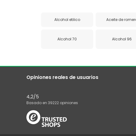
Alcohol etilico
Aceite de romer
Alcohol 70
Alcohol 96
Opiniones reales de usuarios
4,2
/5
Basado en
39222
opiniones