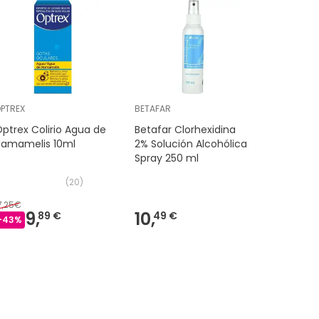
PTREX
BETAFAR
ACOFAR
ptrex Colirio Agua de
Betafar Clorhexidina
Acofarma
Hamamelis 10ml
2% Solución Alcohólica
Romero 
Spray 250 ml
(
20
)
7,25€
7,00€
9,
10,
3,
89 €
49 €
-
43
%
-
43
%