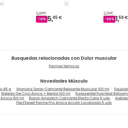
16
)
(
1
)
6,45€
3,75€
5,
1,
45 €
59 €
-
16
%
-
58
%
Busquedas relacionadas con Dolor muscular
Parches térmicos
Novedades
Músculo
co 45 g
Granions Spray Calmante Relajante Muscular 100 ml
Equisal
Weleda Gel Cryo Árnica + Mentol 100 ml
Puressentiel Pure Heat Bálsam
Arnica 150 ml
Boiron Arnipatch Calmante Efecto Calor 5 uds
Aoklabs
Flect'Expert Parche Frío Arnica Acción Localizada 5 uds