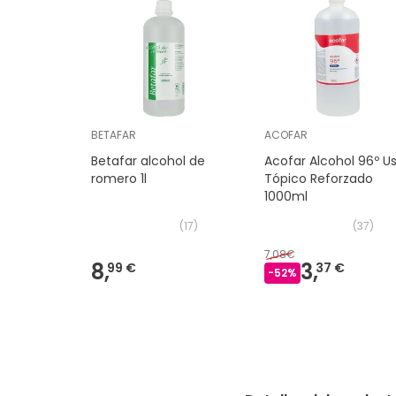
BETAFAR
ACOFAR
Betafar alcohol de
Acofar Alcohol 96º U
romero 1l
Tópico Reforzado
1000ml
(
17
)
(
37
)
7,08€
8,
3,
99 €
37 €
-
52
%