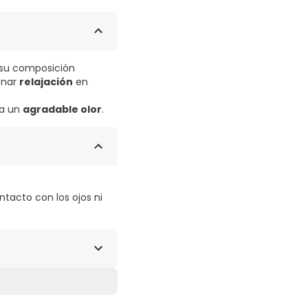
y su composición
ionar
relajación
en
na un
agradable olor
.
ntacto con los ojos ni