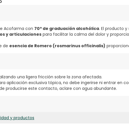
o
e Acofarma con
70º de graduación alcohólica
. El producto 
s y articulaciones
para facilitar la calma del dolor y proporc
se de
esencia de Romero (rosmarinus officinalis)
proporcio
ealizando una ligera fricción sobre la zona afectada.
ra aplicación exclusiva tópica, no debe ingerirse ni entrar en co
 de producirse este contacto, aclare con agua abundante.
ridad y productos
PARFUM, ROSMARINUS OFFICINALIS LEAF OIL, LINALOOL, LIMONENE.