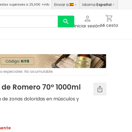
Enviar a
:
Idioma
:
Español
estas superiores a 25,00€
+info
Mi cesta
Iniciar sesión
 o especiales. No acumulable.
 de Romero 70º 1000ml
n de zonas doloridas en músculos y
mente