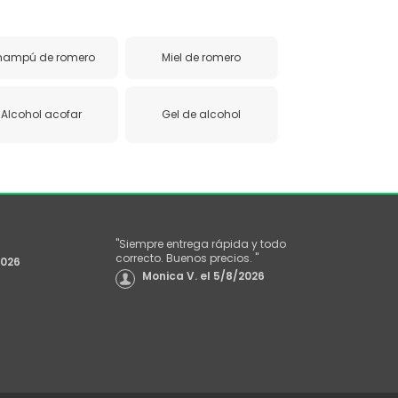
hampú de romero
Miel de romero
Alcohol acofar
Gel de alcohol
"
Siempre entrega rápida y todo
correcto. Buenos precios.
"
2026
Monica V.
el
5/8/2026