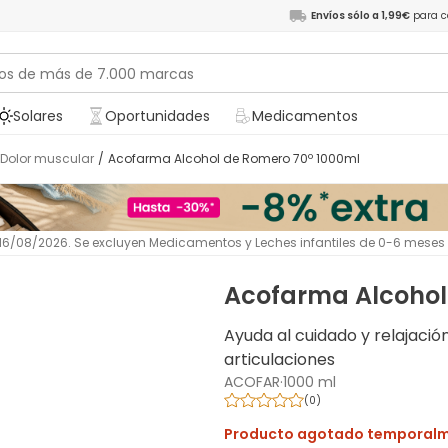
Envíos sólo a 1,99€
para c
Solares
Oportunidades
Medicamentos
Dolor muscular
/
Acofarma Alcohol de Romero 70º 1000ml
l 16/08/2026. Se excluyen Medicamentos y Leches infantiles de 0-6 meses
Acofarma Alcohol
Ayuda al cuidado y relajació
articulaciones
ACOFAR
·
1000 ml
(
0
)
Producto agotado temporal