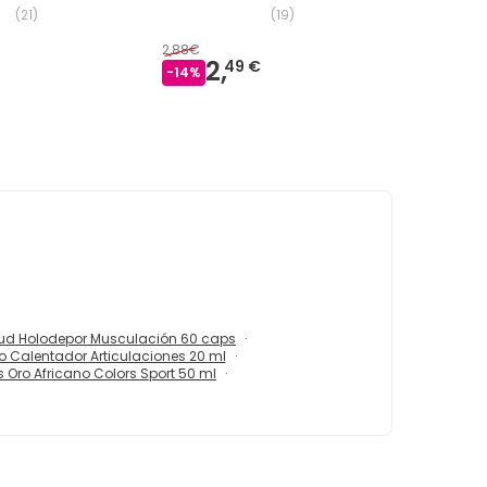
(
21
)
(
19
)
2,88€
2,
49 €
-
14
%
ud Holodepor Musculación 60 caps
o Calentador Articulaciones 20 ml
 Oro Africano Colors Sport 50 ml