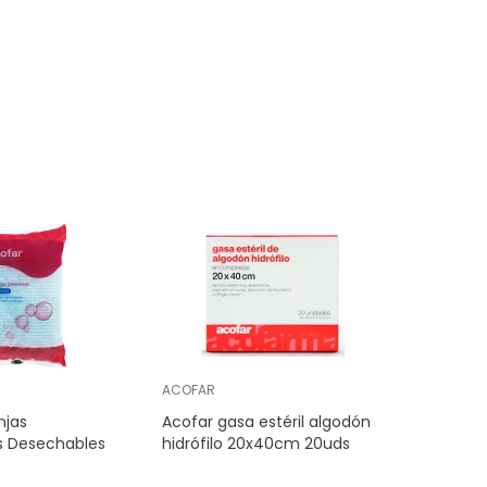
ACOFAR
njas
Acofar gasa estéril algodón
s Desechables
hidrófilo 20x40cm 20uds