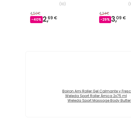
(
10
)
(
4,50€
4,34€
2,
3,
69 €
09 €
-
40
%
-
29
%
Boiron Arni Roller Gel Calmante y Fres
Weleda Sport Roller Árnica 2x75 ml
Weleda Sport Massage Body Butter 