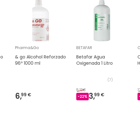
Pharma&Go
BETAFAR
O
so
& go Alcohol Reforzado
Betafar Agua
O
96º 1000 ml
Oxigenada 1 Litro
(
7
)
5,13€
1
6,
3,
99 €
99 €
-
22
%