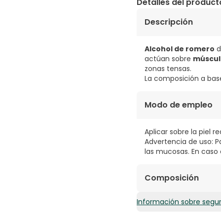
Detalles del product
Descripción
Alcohol de romero
d
actúan sobre
músculo
zonas tensas.
La composición a ba
Modo de empleo
Aplicar sobre la piel r
Advertencia de uso: Pa
las mucosas. En caso
Composición
Información sobre segu
ALCOHOL DENAT, AQUA, 