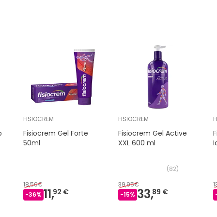
FISIOCREM
FISIOCREM
F
b
Fisiocrem Gel Forte
Fisiocrem Gel Active
F
50ml
XXL 600 ml
I
(
82
)
18,50€
39,95€
1
11,
33,
92 €
89 €
-
36
%
-
15
%