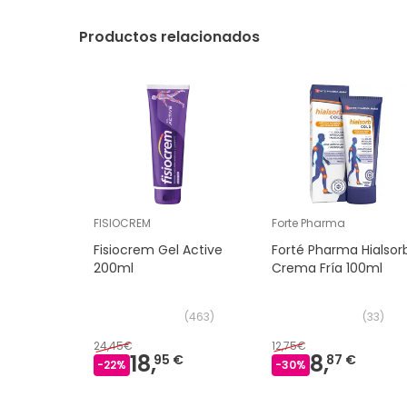
Productos relacionados
FISIOCREM
Forte Pharma
Fisiocrem Gel Active
Forté Pharma Hialsor
200ml
Crema Fría 100ml
(
463
)
(
33
)
24,45€
12,75€
18,
8,
95 €
87 €
-
22
%
-
30
%