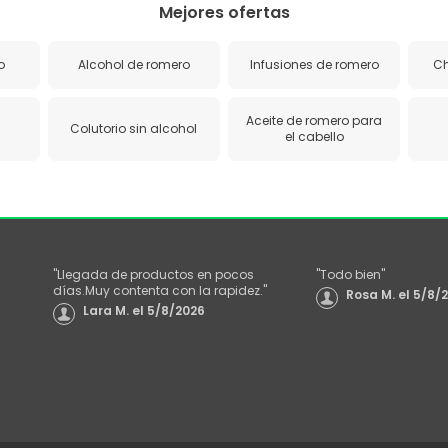
Mejores ofertas
o
Alcohol de romero
Infusiones de romero
C
Aceite de romero para
Colutorio sin alcohol
el cabello
"
Llegada de productos en pocos
"
Todo bien
"
días.Muy contenta con la rapidez.
"
Rosa M.
el
5/8/
Lara M.
el
5/8/2026