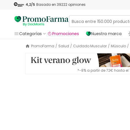
4,2
/5
Basado en
39222
opiniones
Categorías
Promociones
Nuestra marca
PromoFarma
/
Salud
/
Cuidado Muscular
/
Músculo
/
*-8% a partir de 72€ hasta e