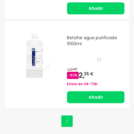
Añadir
Betafar agua purificada
1000ml
(
1
)
4,84€
2,
35 €
-
51
%
Envío en
24-72h
Añadir
1