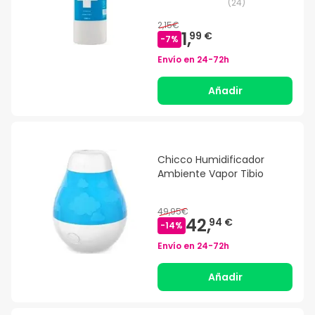
(
24
)
2,15€
1,
99 €
-
7
%
Envío en
24-72h
Añadir
Chicco Humidificador
Ambiente Vapor Tibio
49,95€
42,
94 €
-
14
%
Envío en
24-72h
Añadir