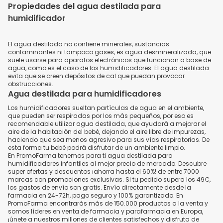
Propiedades del agua destilada para
humidificador
El agua destilada no contiene minerales, sustancias
contaminantes ni tampoco gases, es agua desmineralizada, que
suele usarse para aparatos electrónicos que funcionan a base de
agua, como es el caso de los humidificadores. El agua destilada
evita que se creen depósitos de cal que puedan provocar
obstrucciones.
Agua destilada para humidificadores
Los humidificadores sueltan partículas de agua en el ambiente,
que pueden ser respiradas por los más pequeños, por eso es
recomendable utilizar agua destilada, que ayudará a mejorar el
aire de la habitación del bebé, dejando el aire libre de impurezas,
haciendo que sea menos agresivo para sus vías respiratorias. De
esta forma tu bebé podrá disfrutar de un ambiente limpio.
En PromoFarma tenemos para ti agua destilada para
humidificadores infantiles al mejor precio de mercado. Descubre
super ofertas y descuentos ¡ahorra hasta el 60%! de entre 7000
marcas con promociones exclusivas. Si tu pedido supera los 49€,
los gastos de envío son gratis. Envío directamente desde la
farmacia en 24-72h, pago seguro y 100% garantizado. En
PromoFarma encontrarás más de 150.000 productos a la venta y
somos líderes en venta de farmacia y parafarmacia en Europa,
¡únete a nuestros millones de clientes satisfechos y disfruta de