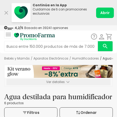
Continúa en la App
Cuidamos de ti con promociones
Abrir
exclusivas
4,2
/5
Basado en
39241
opiniones
Bebés y Mamás
/
Aparatos Electrónicos
/
Humidificadores
/
Agua de
Ver detalles
*-8% a partir de 72€ hasta el 16/08/2026. Se excluyen
Medicamentos y Leches infantiles de 0-6 meses o especiales. No
Agua destilada para humidificador
acumulable.
6 productos
Filtros
Ordenar