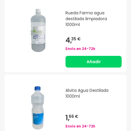
Rueda Farma agua
destilada limpiadora
1000ml
4,
35 €
Envío en
24-72h
Añadir
Alvita Agua Destilada
1000ml
1,
66 €
Envío en
24-72h