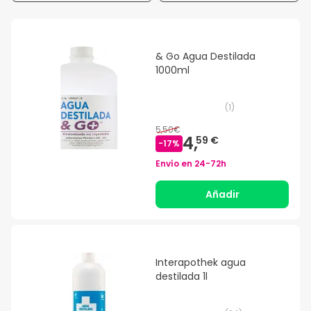
& Go Agua Destilada
1000ml
(
1
)
5,50€
4,
59 €
-
17
%
Envío en
24-72h
Añadir
Interapothek agua
destilada 1l