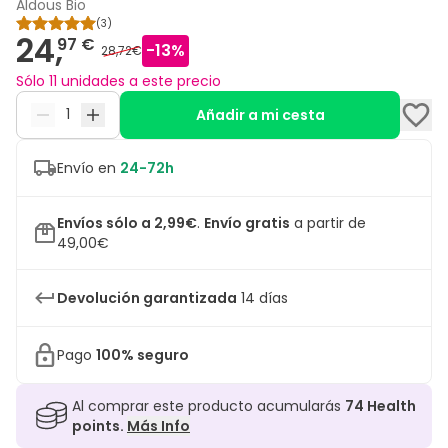
Aldous Bio
(
3
)
24,
97 €
-
13
%
28,72€
Sólo 11 unidades a este precio
Añadir a mi cesta
Envío en
24-72h
Envíos sólo a 2,99€
.
Envío gratis
a partir de
49,00€
Devolución garantizada
14 días
Pago
100% seguro
Al comprar este producto acumularás
74
Health
points.
Más Info