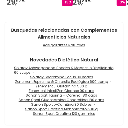
29,
29,
97 €
89 €
-
13
%
-
3
%
Busquedas relacionadas con Complementos
Alimenticios Naturales
Adelgazantes Naturales
Novedades
Dietética Natural
Solaray Ashwagandha Shoden & Magnesio Bisglicinato
60 vcaps
Solaray Sharpmind Focus 30 vcaps
Zenement Espirulina & Chlorella Ecológica 600 comp
Zenement L-Glutamina 500 g
Zenement IntestiZen Cleanse 90 caps
Sanon Sport Taurina + Cafeina 180 caps
Sanon Sport Glucosamina Condroitina 180 caps
Sanon Sport L-Carnitina 30 Sobres
Sanon Sport Creatina Monohidrato 500 g
Sanon Sport Creatina 120 gummies