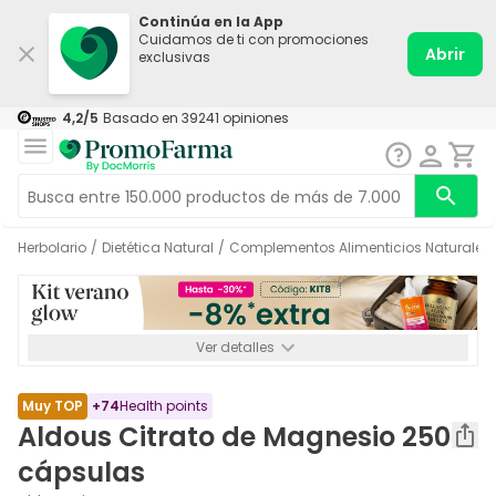
Continúa en la App
Cuidamos de ti con promociones
Abrir
exclusivas
4,2
/5
Basado en
39241
opiniones
Herbolario
/
Dietética Natural
/
Complementos Alimenticios Naturales
Ver detalles
*-8% a partir de 72€ hasta el 16/08/2026. Se excluyen
Medicamentos y Leches infantiles de 0-6 meses o especiales. No
acumulable.
Muy TOP
+
74
Health points
Aldous Citrato de Magnesio 250
cápsulas