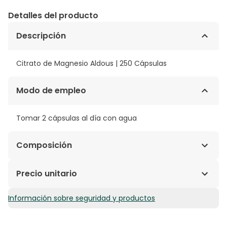
Detalles del producto
Descripción
Citrato de Magnesio Aldous | 250 Cápsulas
Modo de empleo
Tomar 2 cápsulas al día con agua
Composición
Citrato de Magnesio, Cápsula de origen vegetal (
Precio unitario
Agente de recubrimiento: Hidroxipropilmetilcelulosa),
Agente de carga: celulosa microcristalina.
Información sobre seguridad y productos
0,10€ / Cápsulas