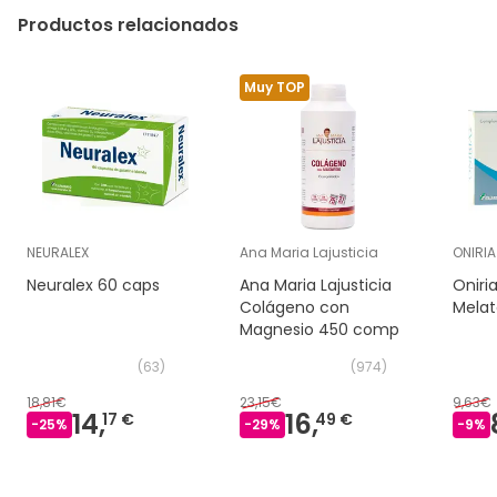
Productos relacionados
Muy TOP
NEURALEX
Ana Maria Lajusticia
ONIRIA
Neuralex 60 caps
Ana Maria Lajusticia
Oniri
Colágeno con
Mela
Magnesio 450 comp
(
63
)
(
974
)
18,81€
23,15€
9,63€
14,
16,
17 €
49 €
-
25
%
-
29
%
-
9
%