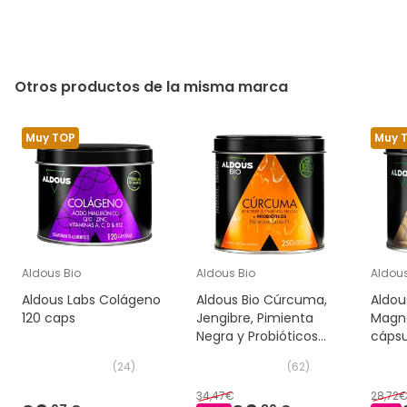
Otros productos de la misma marca
Muy TOP
Muy 
Aldous Bio
Aldous Bio
Aldous
Aldous Labs Colágeno
Aldous Bio Cúrcuma,
Aldou
120 caps
Jengibre, Pimienta
Magn
Negra y Probióticos
cápsu
250 caps
(
24
)
(
62
)
34,47€
28,72