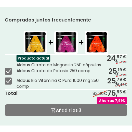
Comprados juntos frecuentemente
24,
97 €
Producto actual
28,72€
Aldous Citrato de Magnesio 250 cápsulas
25,
19 €
Aldous Citrato de Potasio 250 comp
28,72€
25,
79 €
Aldous Bio Vitamina C Pura 1000 mg 250
26,42€
comp
75,
95 €
Total
83,86€
Ahorras
7,91€
Añadir los 3