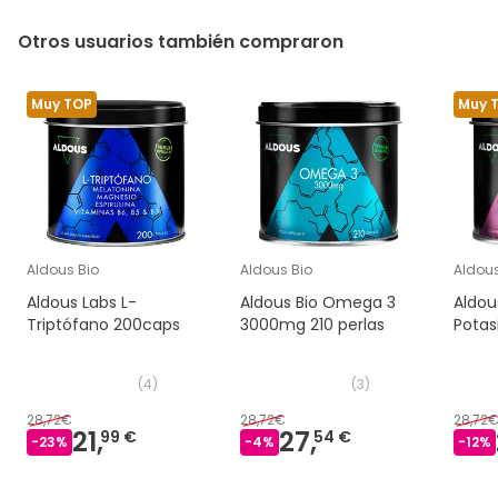
Otros usuarios también compraron
Muy TOP
Muy 
Aldous Bio
Aldous Bio
Aldous
Aldous Labs L-
Aldous Bio Omega 3
Aldou
Triptófano 200caps
3000mg 210 perlas
Potas
(
4
)
(
3
)
28,72€
28,72€
28,72
21,
27,
99 €
54 €
-
23
%
-
4
%
-
12
%