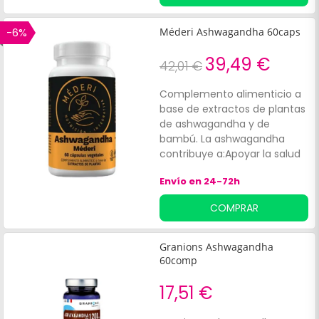
conocido como ginseng
indio, que poseen
-6%
Méderi Ashwagandha 60caps
propiedades adaptógenas
naturales que
39,49 €
42,01 €
favorecen:Reducción de la
sensación de fatiga o
Complemento alimenticio a
irritabilidad.
base de extractos de plantas
de ashwagandha y de
bambú. La ashwagandha
contribuye a:Apoyar la salud
de los órganos reproductores
Envío en 24-72h
femeninos. Mejorar la función
sexual masculina. Mantener
COMPRAR
la salud de la piel.
Granions Ashwagandha
60comp
17,51 €