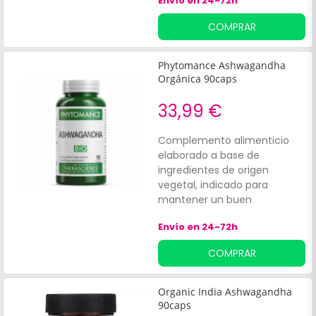
Envío en 24-72h
el estrés. Reduce los niveles
de azúcar en la sangre.
COMPRAR
Phytomance Ashwagandha
Orgánica 90caps
33,99 €
Complemento alimenticio
elaborado a base de
ingredientes de origen
vegetal, indicado para
mantener un buen
rendimiento físico. Contiene
Envío en 24-72h
extracto de raíz de
ashwagandha, que
COMPRAR
favorece:La disminución de la
sensación de cansancio o
fatiga.
Organic India Ashwagandha
90caps