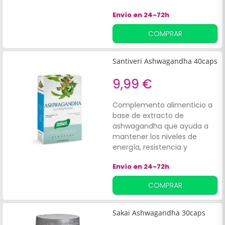
Ashwagandha. Su fórmula
Envío en 24-72h
natural y cuidada ayuda a
reforzar y favorecer el buen
COMPRAR
funcionamiento del sistema
circulatorio.
Santiveri Ashwagandha 40caps
9,99 €
Complemento alimenticio a
base de extracto de
ashwagandha que ayuda a
mantener los niveles de
energía, resistencia y
vitalidad durante el día. Este
Envío en 24-72h
producto es:Libre de gluten.
Libre de lactosa. Apto para
COMPRAR
veganos
Sakai Ashwagandha 30caps