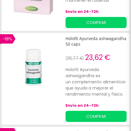
mantener en buenas
condiciones el sistema
Envío en 24-72h
nervioso. Asimismo, ayuda a
combatir el estrés y la fatiga
COMPRAR
estacional, gracias a su
acción adaptogénica.
-18%
Holofit Ayurveda ashwagandha
50 caps
23,62 €
28,77 €
Holofit Ayurveda
ashwagandha es
un complemento alimenticio
que ayuda a mejorar el
rendimiento mental y físico.
Gracias a su formulación
Envío en 24-72h
posee una accción
adaptógena y evita el
COMPRAR
cansacio mental y físico. Está
indicado para las situaciones