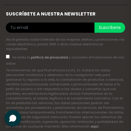
SUSCRÍBETE A NUESTRA NEWSLETTER
Suscríbete
¡No te pierdas nada! Entérate de las mejores ofertas y promociones vía
correo electrónico, postal, SMS u otros medios electrónicos
equivalentes
He leído la
política de privacidad
y consiento el tratamiento de mis
datos
Te informamos de que PromoFarma Ecom, S.L. tratará los datos
personales facilitados y obtenidos de tu navegación web para
gestionar tu registro a la web, la contratación de productos o servicios,
remitirte comunicaciones comerciales o promocionales en base a tu
perfil de usuario o dar respuesta a las dudas y consultas que nos
plantees, encontrándose legitimados dichos tratamientos en tu
consentimiento, el interés legítimo o el cumplimiento normativo. Con el
fin de prestarte los servicios, tus datos personales podrán ser
accedidos por proveedores y prestadores de servicios de Promofarma,
realizándose, temporalmente, transferencias internacionales de datos
con un nivel de seguridad adecuado. Puedes ejercer tus derechos de
acceso, rectificación, supresión, oposición, limitación y portabilidad de
tus datos en cualquier momento. Más información
aquí
.