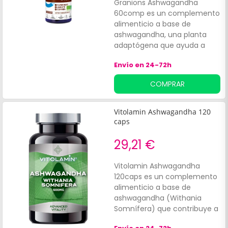
Granions Ashwagandha
60comp es un complemento
alimenticio a base de
ashwagandha, una planta
adaptógena que ayuda a
sobrellevar el estrés. Además,
Envío en 24-72h
contribuye a mejorar la
calidad del sueño y a facilitar
COMPRAR
la cognición y la
concentración. Contiene 60
comprimidos.
Vitolamin Ashwagandha 120
caps
29,21 €
Vitolamin Ashwagandha
120caps es un complemento
alimenticio a base de
ashwagandha (Withania
Somnífera) que contribuye a
mantener el equilibro entre