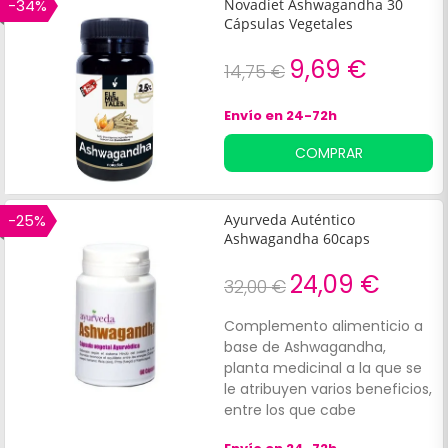
de estrés o nerviosismo
-34%
Novadiet Ashwagandha 30
elevado. Además posee una
Cápsulas Vegetales
clara acción antioxidante,
digestiva y afrodisíaca.
9,69 €
14,75 €
Envío en 24-72h
COMPRAR
-25%
Ayurveda Auténtico
Ashwagandha 60caps
24,09 €
32,00 €
Complemento alimenticio a
base de Ashwagandha,
planta medicinal a la que se
le atribuyen varios beneficios,
entre los que cabe
destacar:Ayuda para manejar