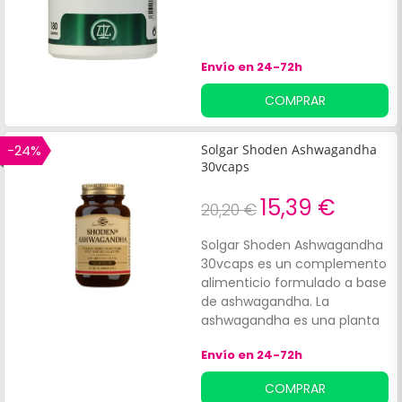
Envío en 24-72h
COMPRAR
-24%
Solgar Shoden Ashwagandha
30vcaps
15,39 €
20,20 €
Solgar Shoden Ashwagandha
30vcaps es un complemento
alimenticio formulado a base
de ashwagandha. La
ashwagandha es una planta
que ha sido empleada desde
Envío en 24-72h
hace milenios por sus
propiedades adaptógenas.
COMPRAR
Entre sus propiedades,