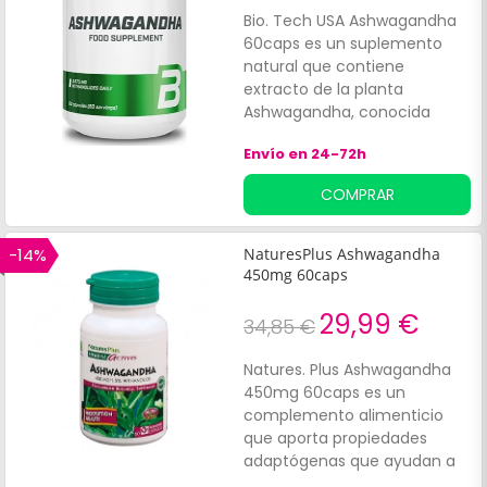
Bio. Tech USA Ashwagandha
60caps es un suplemento
natural que contiene
extracto de la planta
Ashwagandha, conocida
también como ginseng indio.
Envío en 24-72h
COMPRAR
-14%
NaturesPlus Ashwagandha
450mg 60caps
29,99 €
34,85 €
Natures. Plus Ashwagandha
450mg 60caps es un
complemento alimenticio
que aporta propiedades
adaptógenas que ayudan a
disminuir los procesos de