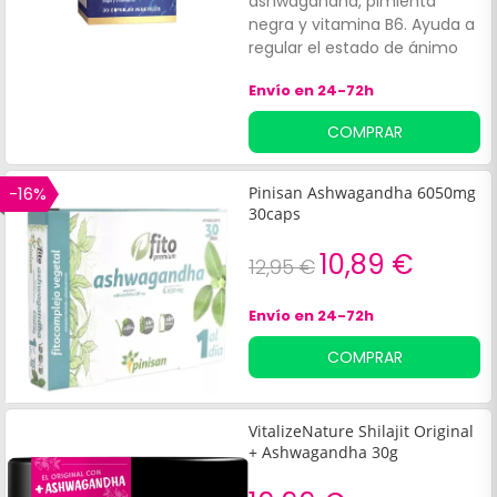
ashwagandha, pimienta
negra y vitamina B6. Ayuda a
regular el estado de ánimo
mientras favorece la
Envío en 24-72h
capacidad de memoria y
concentración. Sus
COMPRAR
ingredientes tienen
propiedades calmantes y
oxigenantes. Indicado para
-16%
Pinisan Ashwagandha 6050mg
adultos.
30caps
10,89 €
12,95 €
Envío en 24-72h
COMPRAR
VitalizeNature Shilajit Original
+ Ashwagandha 30g