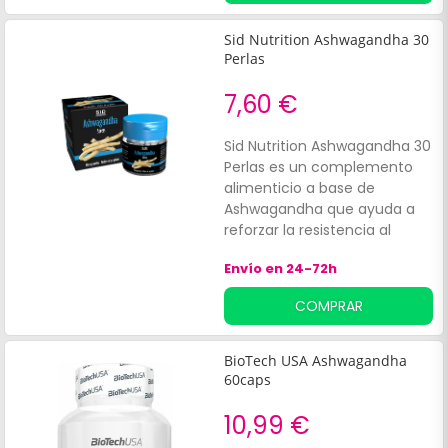
contribuye a al bienestar
físico y mental, ayudando así
Sid Nutrition Ashwagandha 30
al organismo a gestionar el
Perlas
estrés. Diseñado para apoyar
el descanso y la relajación.
7,60 €
Sid Nutrition Ashwagandha 30
Perlas es un complemento
alimenticio a base de
Ashwagandha que ayuda a
reforzar la resistencia al
estrés y a apoyar el equilibrio
Envío en 24-72h
mental y emocional. Planta
adaptógena reconocida, la
COMPRAR
Ashwagandha contribuye al
bienestar global, actuando
en las siguientes
BioTech USA Ashwagandha
áreas:Vitalidad física.
60caps
10,99 €