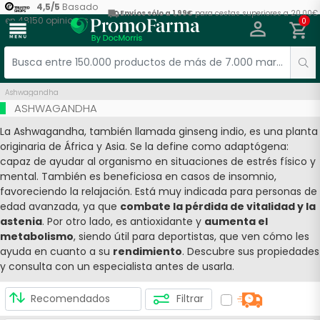
4,5
/
5
Basado
Envíos sólo a 1,99€
para cestas superiores a 20,00€
en
48150
opiniones
0
menu
Ashwagandha
ASHWAGANDHA
La Ashwagandha, también llamada ginseng indio, es una planta
originaria de África y Asia. Se la define como adaptógena:
capaz de ayudar al organismo en situaciones de estrés físico y
mental. También es beneficiosa en casos de insomnio,
favoreciendo la relajación. Está muy indicada para personas de
edad avanzada, ya que
combate la pérdida de vitalidad y la
astenia
. Por otro lado, es antioxidante y
aumenta el
metabolismo
, siendo útil para deportistas, que ven cómo les
ayuda en cuanto a su
rendimiento
. Descubre sus propiedades
y consulta con un especialista antes de usarla.
Filtrar