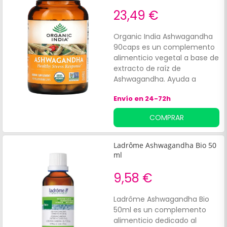
23,49 €
Organic India Ashwagandha
90caps es un complemento
alimenticio vegetal a base de
extracto de raíz de
Ashwagandha. Ayuda a
reducir el estrés y mantener
Envío en 24-72h
un estado de ánimo relejado.
COMPRAR
Ladrôme Ashwagandha Bio 50
ml
9,58 €
Ladrôme Ashwagandha Bio
50ml es un complemento
alimenticio dedicado al