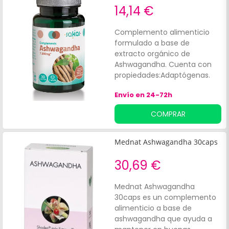
14,14 €
Complemento alimenticio
formulado a base de
extracto orgánico de
Ashwagandha. Cuenta con
propiedades:Adaptógenas.
Neuroprotectoras.
Envío en 24-72h
Antioxidantes. Además,
ayuda a reducir la sensación
COMPRAR
de cansancio y/o fatiga.
Mednat Ashwagandha 30caps
30,69 €
Mednat Ashwagandha
30caps es un complemento
alimenticio a base de
ashwagandha que ayuda a