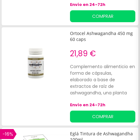
Envío en 24-72h
estrés a lo largo del día.
COMPRAR
Ortocel Ashwagandha 450 mg
60 caps
21,89 €
Complemento alimenticio en
forma de cápsulas,
elaborado a base de
extractos de raíz de
ashwagandha, una planta
medicinal conocida por
Envío en 24-72h
aportar varios beneficios al
organismo. Entre sus
COMPRAR
propiedades, se
destacan:Ayuda a manejar y
aliviar el estrés. Reduce los
-16%
Eglá Tintura de Ashwagandha
niveles de azúcar y cortisol
100ml