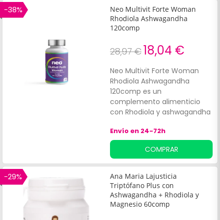
-38%
Neo Multivit Forte Woman
Rhodiola Ashwagandha
120comp
18,04 €
28,97 €
Neo Multivit Forte Woman
Rhodiola Ashwagandha
120comp es un
complemento alimenticio
con Rhodiola y ashwagandha
que ayudan a fortalecer las
Envío en 24-72h
defensas del organismo.
Estos ingredientes son
COMPRAR
plantas adaptógenas y
contribuyen a normalizar las
funciones orgánicas y
-29%
Ana Maria Lajusticia
ayudan a sobrellevar
Triptófano Plus con
momentos de estrés
Ashwagandha + Rhodiola y
Magnesio 60comp
elevado.