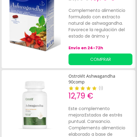
nerviosismo. Indicado para
mejorar el rendimiento físico
Complemento alimenticio
y mental.
formulado con extracto
natural de ashwagandha.
Favorece la regulación del
estado de ánimo y
contribuye al correcto
Envío en 24-72h
desempeño físico. Sus
ingredientes tienen
COMPRAR
propiedades:Equilibrantes.
Relajantes.
OstroVit Ashwagandha
90comp
(
1
)
12,79 €
Este complemento
mejora:Estados de estrés
puntual. Cansancio.
Complemento alimenticio
elaborado a base de