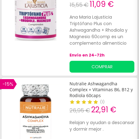
11,09 €
15,55 €
Ana Maria Lajusticia
Triptófano Plus con
Ashwagandha + Rhodiola y
Magnesio 60comp es un
complemento alimenticio
que ayuda a mejorar el
Envío en 24-72h
estado de ánimo y adaptarse
mejor a situaciones de
COMPRAR
estrés. Formulado con
triptófano, ashwagandha,
rhodiola y magnesio,
-15%
Nutralie Ashwagandha
componentes que
Complex + Vitaminas B6, B12 y
contribuyen al bienestar
Rodiola 60caps
general y ayudar al
(
1
)
22,91 €
organismo a adaptarse a los
26,95 €
cambios y a momentos con
estrés.
Relajan y ayudan a descansar
y dormir mejor .