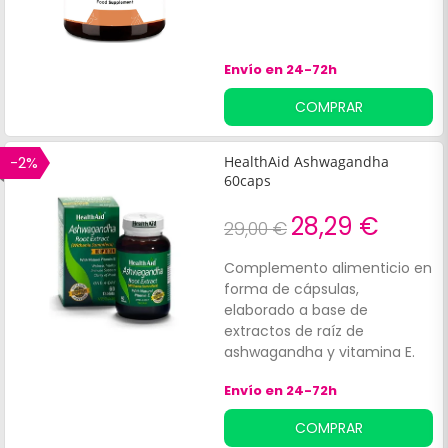
Envío en 24-72h
COMPRAR
-2%
HealthAid Ashwagandha
60caps
28,29 €
29,00 €
Complemento alimenticio en
forma de cápsulas,
elaborado a base de
extractos de raíz de
ashwagandha y vitamina E.
La ashwagandha es una
Envío en 24-72h
planta medicinal a la que se
le atribuyen varios beneficios,
COMPRAR
entre los que cabe