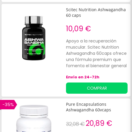
Reconocida por sus
propiedades:Relajantes.
Scitec Nutrition Ashwagandha
60 caps
10,09 €
Apoyo a la recuperación
muscular. Scitec Nutrition
Ashwagandha 60caps ofrece
una fórmula premium que
fomenta el bienestar general
de manera natural y eficaz.
Envío en 24-72h
COMPRAR
-35%
Pure Encapsulations
Ashwagandha 60vcaps
20,89 €
32,08 €