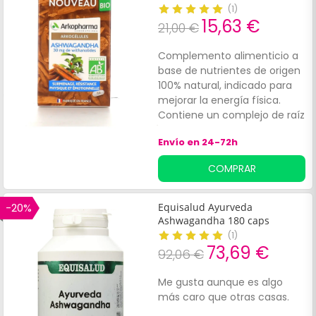
dosificación determinada de
nocturno.
(
1
)
cada producto y que deben
15,63 €
21,00 €
tomarse en pequeñas
cantidades unitarias.
Complemento alimenticio a
base de nutrientes de origen
100% natural, indicado para
mejorar la energía física.
Contiene un complejo de raíz
de ashwagandha, llamado
Envío en 24-72h
KSM 66®, que ha demostrado
científicamente que posee
COMPRAR
propiedades adaptógenas
naturales que favorecen el
equilibrio corporal.
-20%
Equisalud Ayurveda
Ashwagandha 180 caps
(
1
)
73,69 €
92,06 €
Me gusta aunque es algo
más caro que otras casas.