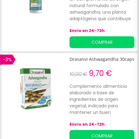
natural formulado con
ashwagandha, una planta
adaptógena que contribuye
a disminuir el nerviosismo,
Envío en 24-72h
favoreciendo la relajación y
el equilibrio emocional. Su
COMPRAR
acción ayuda también a
mejorar el estado de ánimo,
la concentración y la calidad
-3%
Drasanvi Ashwagandha 30caps
del descanso. Además, actúa
como apoyo frente al
9,70 €
10,00 €
cansancio y la fatiga,
aportando energía y vitalidad
Complemento alimenticio
en momentos de astenia.
elaborado a base de
También ejerce un efecto
ingredientes de origen
tónico, revitalizante y
vegetal, indicado para
afrodisíaco que refuerza el
mantener un buen
bienestar general.
rendimiento físico. Contiene
Envío en 24-72h
extracto de raíz de
ashwagandha con 17,5mg de
COMPRAR
withanólidos, también