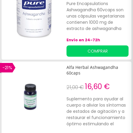
Pure Encapsulations
Ashwagandha 60vcaps son
unas cápsulas vegetarianas
contienen 1000 mg de
extracto de ashwagandha
para mejorar el rendimiento
Envío en 24-72h
mental y favorecer la
relajación de la mente. La raíz
COMPRAR
de Ashwagandha es
conocida como ginseng
indio, rica en withanólidos. Es
-21%
Alfa Herbal Ashwagandha
usada con frecuencia en la
60caps
tradición ayurvédica para
combatir momentos de
16,60 €
21,00 €
estrés y tensiones. Se puede
tomar en momentos de
Suplemento para ayudar al
tensión nerviosa o para
cuerpo a aliviar los síntomas
relajar tanto mente como
de estados de agitación y a
cuerpo.
restaurar el funcionamiento
óptimo estimulando el
sistema inmune. Apoya el