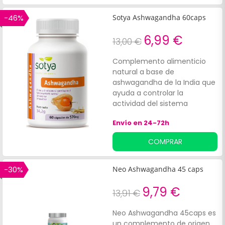
destacar:Ayuda para manejar
el estrés.
-46%
Sotya Ashwagandha 60caps
6,99 €
13,00 €
Complemento alimenticio
natural a base de
ashwagandha de la India que
ayuda a controlar la
actividad del sistema
nervioso. Brinda energía al
Envío en 24-72h
organismo y disminuye los
niveles de estrés y sensación
COMPRAR
de debilidad.
-30%
Neo Ashwagandha 45 caps
9,79 €
13,91 €
Neo Ashwagandha 45caps es
un complemento de origen