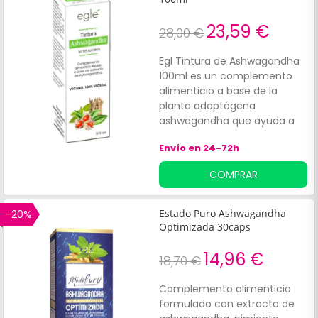
en la sangre. Promueve un
aumento de la
23,59 €
28,00 €
concentración y la memoria
Egl Tintura de Ashwagandha
100ml es un complemento
alimenticio a base de la
planta adaptógena
ashwagandha que ayuda a
sobrellevar momentos de
Envío en 24-72h
estrés elevado. Asimismo, el
extracto de este vegetal
COMPRAR
contribuye a reducir la
sensación de cansancio y
fatiga. Contiene 100ml. Apto
-20%
Estado Puro Ashwagandha
para veganos.
Optimizada 30caps
14,96 €
18,70 €
Complemento alimenticio
formulado con extracto de