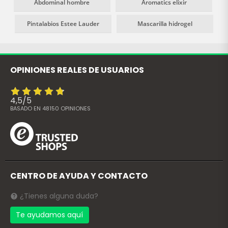
Abdominal hombre
Aromatics elixir
Pintalabios Estee Lauder
Mascarilla hidrogel
OPINIONES REALES DE USUARIOS
4,5
/
5
BASADO EN
48150
OPINIONES
CENTRO DE AYUDA Y CONTACTO
¿Tienes alguna duda?
Te ayudamos aquí