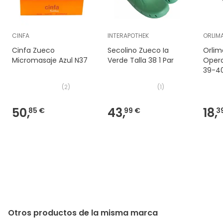
CINFA
INTERAPOTHEK
ORLIM
Cinfa Zueco
Secolino Zueco Ia
Orlim
Micromasaje Azul N37
Verde Talla 38 1 Par
Opera
39-4
(
2
)
(
1
)
50,
43,
18,
85 €
99 €
3
Otros productos de la misma marca