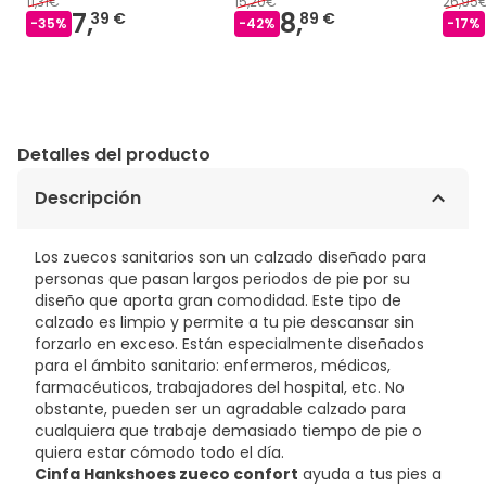
11,31€
15,20€
26,95
7,
8,
39 €
89 €
-
35
%
-
42
%
-
17
%
Detalles del producto
Descripción
Los zuecos sanitarios son un calzado diseñado para
personas que pasan largos periodos de pie por su
diseño que aporta gran comodidad. Este tipo de
calzado es limpio y permite a tu pie descansar sin
forzarlo en exceso. Están especialmente diseñados
para el ámbito sanitario: enfermeros, médicos,
farmacéuticos, trabajadores del hospital, etc. No
obstante, pueden ser un agradable calzado para
cualquiera que trabaje demasiado tiempo de pie o
quiera estar cómodo todo el día.
Cinfa Hankshoes zueco confort
ayuda a tus pies a