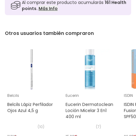
Al comprar este producto acumularás
161
Health
points.
Más Info
Otros usuarios también compraron
Belcils
Eucerin
ISDIN
Belcils Lápiz Perfilador
Eucerin Dermatoclean
ISDIN
Ojos Azul 4,5 g
Loción Micelar 3 En1
Fusio
400 ml
SPF50
(
10
)
(
7
)