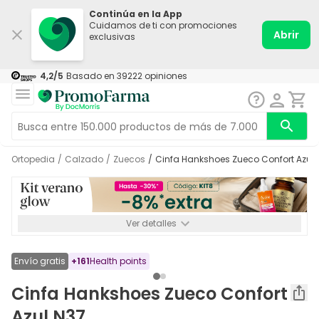
Continúa en la App
Cuidamos de ti con promociones
Abrir
exclusivas
4,2
/5
Basado en
39222
opiniones
Ortopedia
/
Calzado
/
Zuecos
/
Cinfa Hankshoes Zueco Confort Azul 
Ver detalles
*-8% a partir de 72€ hasta el 16/08/2026. Se excluyen
Medicamentos y Leches infantiles de 0-6 meses o especiales. No
acumulable.
Envío gratis
+
161
Health points
Cinfa Hankshoes Zueco Confort
Azul N37