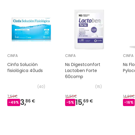
CINFA
CINFA
CINFA
Cinfa Solución
Ns Digestconfort
Ns Flo
fisiológica 40uds
Lactoben Forte
Pyloc
60comp
(
40
)
(
15
)
7,59€
16,55€
14,89€
3,
15,
86 €
69 €
-
49
%
-
5
%
-
16
%