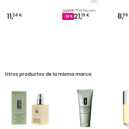
(
23
)
28,50€
*
PVP Recom
11,
21,
8,
24 €
19 €
59
-
26
%
Otros productos de la misma marca