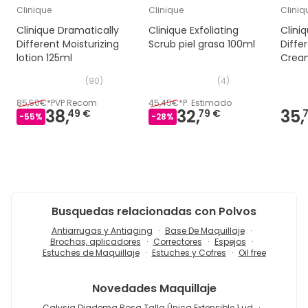
Clinique
Clinique
Cliniq
Clinique Dramatically
Clinique Exfoliating
Clini
Different Moisturizing
Scrub piel grasa 100ml
Diffe
lotion 125ml
Crea
(
90
)
(
4
)
85,50€
*
PVP Recom
45,45€
*
P. Estimado
38,
32,
35,
49 €
79 €
-
55
%
-
28
%
Busquedas relacionadas con Polvos
Antiarrugas y Antiaging
Base De Maquillaje
Brochas, aplicadores
Correctores
Espejos
Estuches de Maquillaje
Estuches y Cofres
Oil free
Novedades
Maquillaje
Calysia Diadema Rosa Talla Única Extensible 1 ud