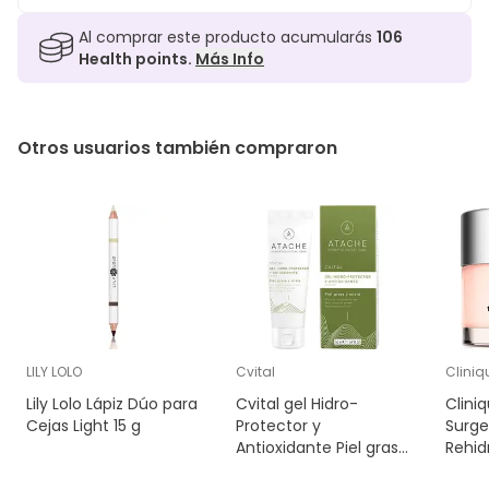
Al comprar este producto acumularás
106
Health points.
Más Info
Otros usuarios también compraron
LILY LOLO
Cvital
Cliniq
Lily Lolo Lápiz Dúo para
Cvital gel Hidro-
Clini
Cejas Light 15 g
Protector y
Surge
Antioxidante Piel grasa
Rehid
y Mixta 50 M