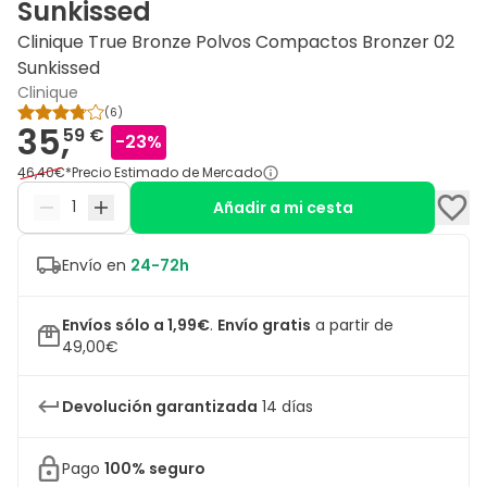
Sunkissed
Clinique True Bronze Polvos Compactos Bronzer 02
Sunkissed
Clinique
(
6
)
35,
59 €
-
23
%
46,40€
*
Precio Estimado de Mercado
Añadir a mi cesta
Envío en
24-72h
Envíos sólo a 1,99€
.
Envío gratis
a partir de
49,00€
Devolución garantizada
14 días
Pago
100% seguro