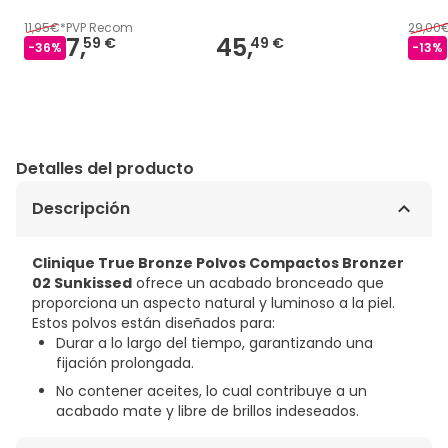
11,95€
*
PVP Recom
29,00
7,
45,
59 €
49 €
-
36
%
-
13
%
Detalles del producto
Descripción
Clinique True Bronze Polvos Compactos Bronzer
02 Sunkissed
ofrece un acabado bronceado que
proporciona un aspecto natural y luminoso a la piel.
Estos polvos están diseñados para:
Durar a lo largo del tiempo, garantizando una
fijación prolongada.
No contener aceites, lo cual contribuye a un
acabado mate y libre de brillos indeseados.