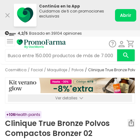
Continúa en la App
Cuidamos de ti con promociones
Abrir
exclusivas
4,2
/5
Basado en
39104
opiniones
Cosmética
/
Facial
/
Maquillaje
/
Polvos
/
Clinique True Bronze Pol
Ver detalles
*-8% a partir de 72€ hasta el 16/08/2026. Se excluyen
Medicamentos y Leches infantiles de 0-6 meses o especiales. No
acumulable.
+
106
Health points
Clinique True Bronze Polvos
Compactos Bronzer 02