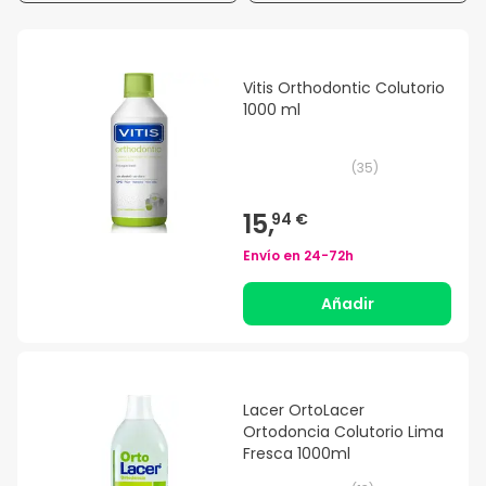
Vitis Orthodontic Colutorio
1000 ml
(
35
)
15,
94 €
Envío en
24-72h
Añadir
Lacer OrtoLacer
Ortodoncia Colutorio Lima
Fresca 1000ml