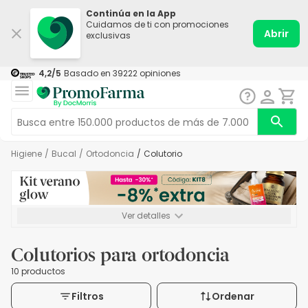
Continúa en la App
Cuidamos de ti con promociones
Abrir
exclusivas
4,2
/5
Basado en
39222
opiniones
Higiene
/
Bucal
/
Ortodoncia
/
Colutorio
Ver detalles
*-8% a partir de 72€ hasta el 16/08/2026. Se excluyen
Medicamentos y Leches infantiles de 0-6 meses o especiales. No
Colutorios para ortodoncia
acumulable.
10 productos
Filtros
Ordenar