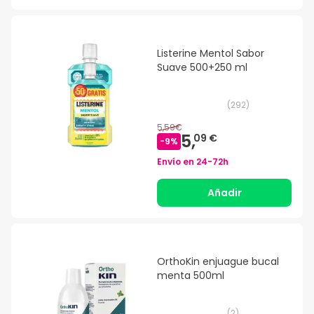
Listerine Mentol Sabor
Suave 500+250 ml
(
292
)
5,59€
5,
09 €
-
9
%
Envío en
24-72h
Añadir
OrthoKin enjuague bucal
menta 500ml
(
2
)