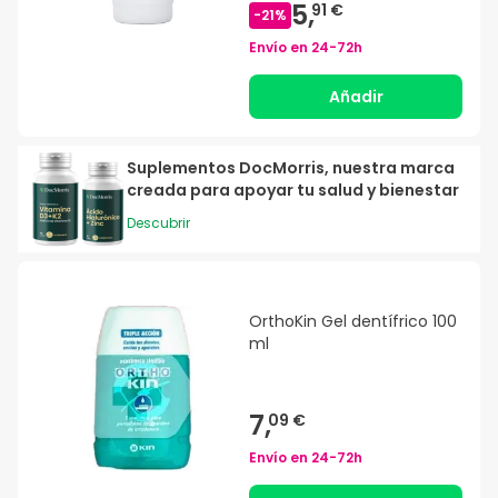
5,
91 €
-
21
%
Envío en
24-72h
Añadir
Suplementos DocMorris, nuestra marca
creada para apoyar tu salud y bienestar
Descubrir
OrthoKin Gel dentífrico 100
ml
7,
09 €
Envío en
24-72h