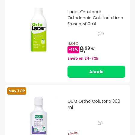
Lacer OrtoLacer
Ortodoncia Colutorio Lima
Fresca 500ml
(
13
)
11,84€
9,
99 €
-
16
%
Envío en
24-72h
Añadir
Muy TOP
GUM Ortho Colutorio 300
ml
(
2
)
7,50€