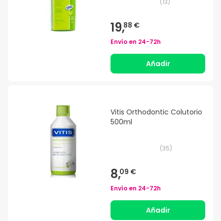
(
13
)
19,
88 €
Envío en
24-72h
Añadir
Vitis Orthodontic Colutorio
500ml
(
35
)
8,
09 €
Envío en
24-72h
Añadir