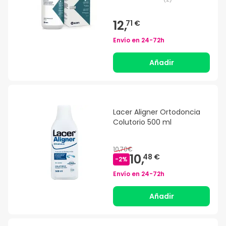
12,
71 €
Envío en
24-72h
Añadir
Lacer Aligner Ortodoncia
Colutorio 500 ml
10,70€
10,
48 €
-
2
%
Envío en
24-72h
Añadir