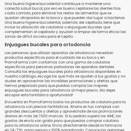
Una buena higiene bucodental contribuye a mantener una
correcta salud bucal, por eso es bueno cepillarse los dientes tras
cada comida, para eliminar los restos de alimentos que se
quedan atrapados en la boca y que pueden dar lugar a bacterias.
Una buena higiene bucodental, además del cepillado, tiene que
incluir la utilización de colutorios o enjuagues bucales que
complementan al cepillado y ayudan a limpiar de forma eficaz las
zonas de difícil acceso para el cepillo.
Enjuagues bucales para ortodoncia
Las personas que utilizan aparatos de ortodoncia necesitan
productos específicos para el cuidado de su boca y en
PromoFarma.com contamos con una gama de colutorios
específicos para personas portadoras de aparatos dentales.
Consulta los enjuagues bucales para ortodoncia disponibles en
nuestro catálogo, escoge los que más se ajusten a tus gustos y no
dudes en aprovechar las increíbles promociones y ofertas que
hemos preparado para que puedas comprar los mejores
enjuagues bucales para ortodoncia al mejor precio. ¡No dejes
escapar esta fantástica oportunidad!
Encuentra en PromoFarma todos los productos de colutorio para la
ortodoncia con precios fantásticos. Ahorra en tus compras con
grandes descuentos y ofertas y aprovéchate de las promociones
diarias en más de 7000 marcas. Si tu pedido supera los 49€, los
gastos de envío son gratis para que puedas comprar colutorio
para la ortodoncia online. Envío directamente desde la farmacia
en 24-72h, pago seguro y 100% garantizado. Conoce las opiniones