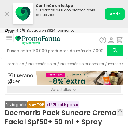
Continúa en la App
Cuidamos de ti con promociones
Abrir
exclusivas
4,2
/5
Basado en
39241
opiniones
Cosmética
/
Protección solar
/
Protección solar corporal
/
Protección
Ver detalles
*-8% a partir de 72€ hasta el 16/08/2026. Se excluyen
Medicamentos y Leches infantiles de 0-6 meses o especiales. No
acumulable.
Envío gratis
Muy TOP
+
147
Health points
Docmorris Pack Suncare Crema
Facial Spf50+ 50 ml + Spray