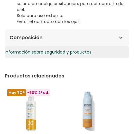
solar o en cualquier situación, para dar confort a la
piel.
Solo para uso externo.
Evitar el contacto con los ojos.
Composición
Información sobre seguridad y productos
DocMorris Suncare Fotoprotector Crema
Facial SPF50+ 50ml:
AQUA (WATER), ETHYLHEXYL
METHOXYCINNAMATE, POLYMETHYL METHACRYLATE,
ETHYLHEXYL SALICYLATE, BUTYLENE GLYCOL,
Productos relacionados
DIMETHICONE, BUTYL METHOXYDIBENZOYLMETHANE,
PEG-8, TITANIUM DIOXIDE (NANO), PROPYLENE
GLYCOL, BIS-ETHYLHEXYLOXYPHENOL
Muy TOP
-50% 2ª ud.
METHOXYPHENYL TRIAZINE, OCTOCRYLENE,
POLYSILICONE-15, TOCOPHERYL ACETATE,
ACRYLATES/C10-30 ALKYL ACRYLATE
CROSSPOLYMER, XANTHAN GUM, SILICA,
DIMETHICONE, BHT, TETRASODIUM EDTA,
ETHYLHEXYLGLYCERIN, TRIETHANOLAMINE,
PHENOXYETHANOL.