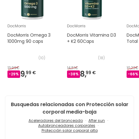
PROPYLENE GLYCOL, BUTYLENE GLYCOL, GLUCOSE,
ALOE FEROX LEAF EXTRACT, BISABOLOL,
ETHOXYDIGLYCOL, CARBOMER, AMINOMETHYL
PROPANOL, 2-AMINOBUTANOL, CAPRYLYL GLYCOL,
DocMorris
DocMorris
DocMor
CITRIC ACID, PHENOXYETHANOL, LACTIC ACID,
DocMorris Omega 3
DocMorris Vitamina D3
DocM
SODIUM BENZOATE, POTASSIUM SORBATE, CI 19140, CI
1000mg 90 caps
+ K2 60Caps
Total
42051, CITRAL, GERANIOL, LIMONENE, LINALOOL,
PARFUM (FRAGRANCE).
(
10
)
(
18
)
13,99€
14,51€
10,22€
9,
8,
99 €
99 €
-
29
%
-
38
%
-
66
%
Busquedas relacionadas con Protección solar
corporal media-baja
Aceleradores del bronceado
After sun
Autobronceadores corporales
Protección solar corporal alta