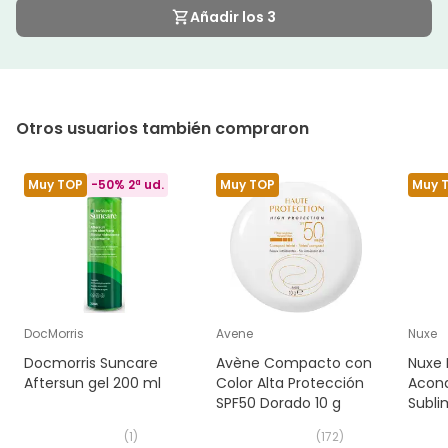
Añadir los 3
Otros usuarios también compraron
Muy TOP
-50% 2ª ud.
Muy TOP
Muy 
DocMorris
Avene
Nuxe
Docmorris Suncare
Avène Compacto con
Nuxe 
Aftersun gel 200 ml
Color Alta Protección
Acond
SPF50 Dorado 10 g
Subli
(
1
)
(
172
)