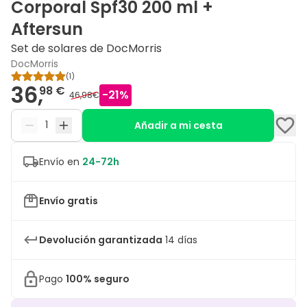
Corporal Spf30 200 ml +
Aftersun
Set de solares de DocMorris
DocMorris
(
1
)
36,
98 €
-
21
%
46,98€
Añadir a mi cesta
Envío en
24-72h
Envío gratis
Devolución garantizada
14 días
Pago
100% seguro