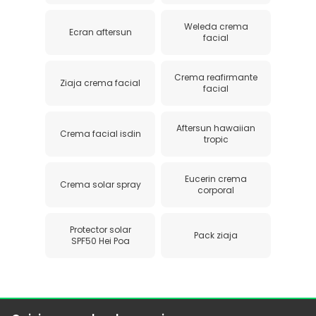
Weleda crema
Ecran aftersun
facial
Crema reafirmante
Ziaja crema facial
facial
Aftersun hawaiian
Crema facial isdin
tropic
Eucerin crema
Crema solar spray
corporal
Protector solar
Pack ziaja
SPF50 Hei Poa