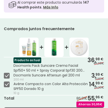
Al comprar este producto acumularás
147
Health points.
Más Info
Comprados juntos frecuentemente
36,
98 €
Producto actual
46,98€
Docmorris Pack Suncare Crema Facial
Spf50+ 50 ml + Spray Corporal Spf30 200
3,
99 €
ml + Aftersun
Docmorris Suncare Aftersun gel 200 ml
13,63€
200 ml
14,
99 €
Avène Compacto con Color Alta Protección
26,30€
SPF50 Dorado 10 g
10 g
55,
96 €
Total
86,91€
Ahorras
30,95€