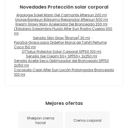
Novedades
Protección solar corporal
Algologie Soleil Marin Gel Calmante Aftersun 200 ml
Uriage Bariésun Bálsamo Reparador Aftersun 500 ml
Kream Glowy Mary Acelerador Del Bronceado 200 ml
L'Erbolario Soleombra Fluido After Sun Rostro Cuerpo 300
ml
Sensilis Skin Glow [Bronze] 30 ml
ParaSol Grasa para Ordeñar Monoï de Tahití Perfume
Coco 150 ml
Q77plus Protector Solar Corporal SPF50 100 ml
Sensilis Gel Cream 50+ SPF50+ 2x250 ml
Sensilis Aceite Seco Optimizador del Bronceado SPF50
2x150 ml
Cocosolis Capri After Sun Loción Prolongador Bronceado
100 ml
Mejores ofertas
Xhekpon crema
Crema corporal
facial