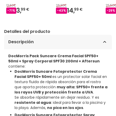
13,63€
26,30€
25,50
3,
14,
99 €
99 €
-
71
%
-
43
%
-
29
%
Detalles del producto
Descripción
DocMorris Pack Suncare Crema Facial SPF50+
50ml + Spray Corporal SPF30 200ml + Aftersun
contiene:
DocMorris Suncare Fotoprotector Crema
Facial SPF50+ 50ml
es un protector solar facial en
textura fluida de rápida absorción para el rostro
que aporta protección
muy alta: SPF50+ frente a
los rayos UVB y protección frente a UVA
.
Se absorbe rápidamente sin dejar residuo. Y es
resistente al agua
: ideal para llevar a la piscina y
la playa. Además,
no pica en los ojos
.
DocMorris Suncare Fotoprotector Spray