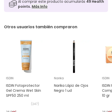
Al comprar este producto acumularás
49
Health
points.
Más Info
Otros usuarios también compraron
ISDIN
Narika
ISDIN
ISDIN Fotoprotector
Narika Lápiz de Ojos
ISDIN
Gel Crema Wet Skin
Negro 1 ud
Compa
SPF50 250 ml
10 gr
(
247
)
26,96€
26,96