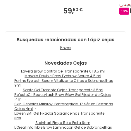
67,49
59,
50 €
-
8
%
Busquedas relacionadas con Lápiz cejas
Pinzas
Novedades
Cejas
Lavera Brow Control Gel Transparente 01 8.5 ml
Mavala Double Brow Eyebrow Serum 4.5 ml
Farline Eyelash Serum Vitalizante Cílios e Sobrancelhas
9ml
Sante Gel Tratante Cejas Transparente 3.5ml
RefectoCil BeautyLash Brow Glow Gel Fijador de Cejas
14ml
Skin Generics Mirisroyl Pentapeptide-17 Sérum Pestañas
Cejas 4ml
Lovren EM1 Gel Fixador Sobrancelhas Transparente
3ml
Steinhart Pinça Reta Preta 9cm
L'Oréal Infaillible Brow Lamination Gel de Sobrancelhas