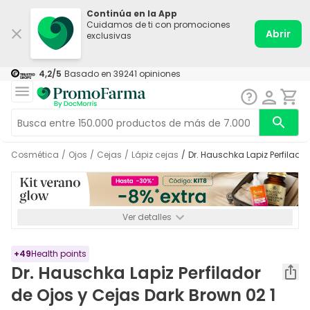
Continúa en la App
Cuidamos de ti con promociones
Abrir
exclusivas
4,2
/5
Basado en
39241
opiniones
Cosmética
/
Ojos
/
Cejas
/
Lápiz cejas
/
Dr. Hauschka Lapiz Perfilado
Ver detalles
*-8% a partir de 72€ hasta el 16/08/2026. Se excluyen
Medicamentos y Leches infantiles de 0-6 meses o especiales. No
acumulable.
+
49
Health points
Dr. Hauschka Lapiz Perfilador
de Ojos y Cejas Dark Brown 02 1