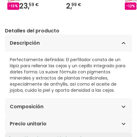
23,
2,
59 €
99 €
-
13
%
-
12
%
Detalles del producto
Descripción
Perfectamente definidas: El perfilador consta de un
lápiz para rellenar las cejas y un cepillo integrado para
darles forma. La suave fórmula con pigmentos
minerales y extractos de plantas medicinales,
especialmente de anthyllis, así como el aceite de
jojoba, cuida la piel y aporta densidad a las cejas.
Composición
C10-C18 Triglycerides, Mica, Hydrogenated Vegetable
Precio unitario
Oil, Caprylic/Capric Triglyceride, Simmondsia
Chinensis (Jojoba) Seed Oil, Diatomaceous Earth