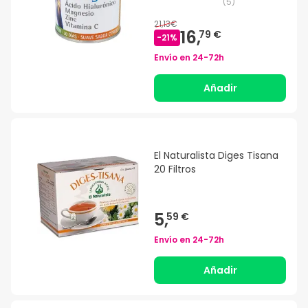
(
5
)
21,13€
16,
79 €
-
21
%
Envío en
24-72h
Añadir
El Naturalista Diges Tisana
20 Filtros
5,
59 €
Envío en
24-72h
Añadir