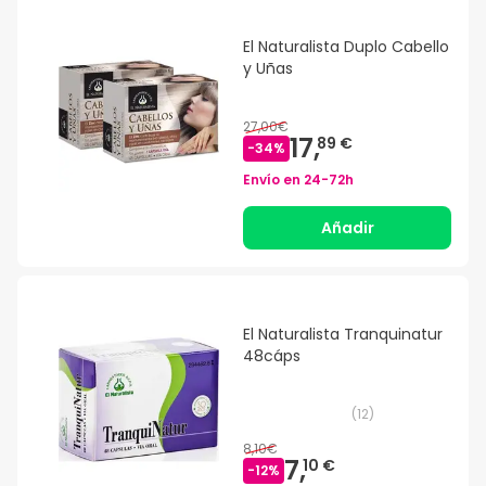
El Naturalista Duplo Cabello
y Uñas
27,00€
17,
89 €
-
34
%
Envío en
24-72h
Añadir
El Naturalista Tranquinatur
48cáps
(
12
)
8,10€
7,
10 €
-
12
%