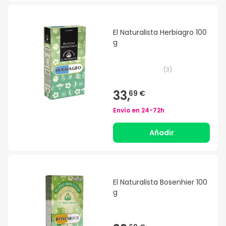
El Naturalista Herbiagro 100
g
(
3
)
33,
69 €
Envío en
24-72h
Añadir
El Naturalista Bosenhier 100
g