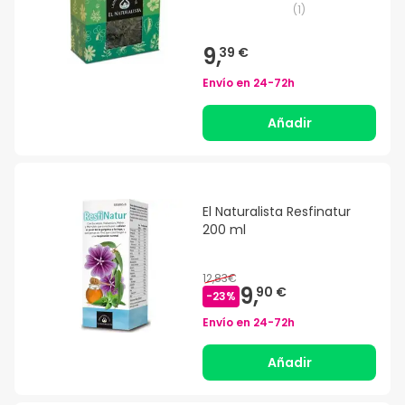
(
1
)
9,
39 €
Envío en
24-72h
Añadir
El Naturalista Resfinatur
200 ml
12,83€
9,
90 €
-
23
%
Envío en
24-72h
Añadir