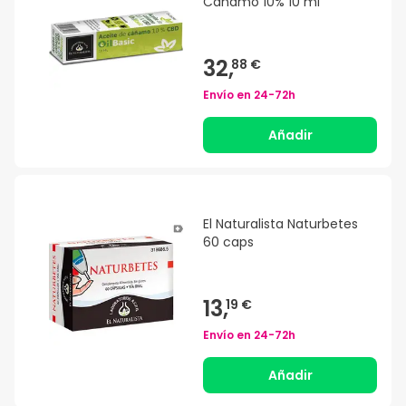
Cáñamo 10% 10 ml
32,
88 €
Envío en
24-72h
Añadir
El Naturalista Naturbetes
60 caps
13,
19 €
Envío en
24-72h
Añadir