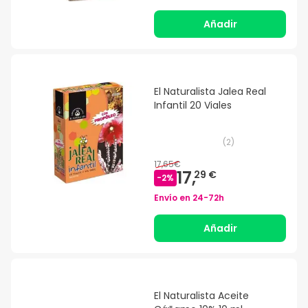
Añadir
El Naturalista Jalea Real
Infantil 20 Viales
(
2
)
17,65€
17,
29 €
-
2
%
Envío en
24-72h
Añadir
El Naturalista Aceite