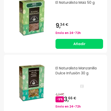
El Naturalista Maiz 50 g
9,
34 €
Envío en
24-72h
Añadir
El Naturalista Manzanilla
Dulce Infusión 30 g
(
1
)
4,04€
3,
66 €
-
9
%
Envío en
24-72h