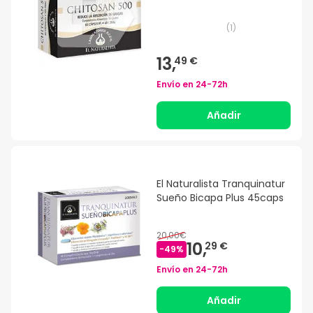
(
1
)
13,
49 €
Envío en
24-72h
Añadir
El Naturalista Tranquinatur
Sueño Bicapa Plus 45caps
20,00€
10,
29 €
-
49
%
Envío en
24-72h
Añadir