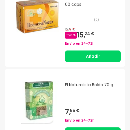
60 caps
(
2
)
19,91€
15,
24 €
-
23
%
Envío en
24-72h
Añadir
El Naturalista Boldo 70 g
7,
55 €
Envío en
24-72h