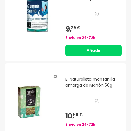
(
1
)
9,
29 €
Envío en
24-72h
Añadir
El Naturalista manzanilla
amarga de Mahón 50g
(
2
)
10,
59 €
Envío en
24-72h