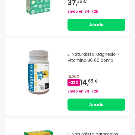
37,
35 €
Envío en
24-72h
Añadir
El Naturalista Magnesio +
Vitamina B6 60 comp
19,00€
14,
65 €
-
23
%
Envío en
24-72h
Añadir
El Naturalista caramelos