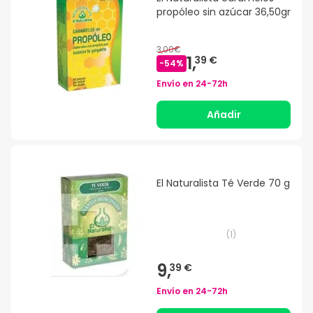
propóleo sin azúcar 36,50gr
3,00€
1,
39 €
-
54
%
Envío en
24-72h
Añadir
El Naturalista Té Verde 70 g
(
1
)
9,
39 €
Envío en
24-72h