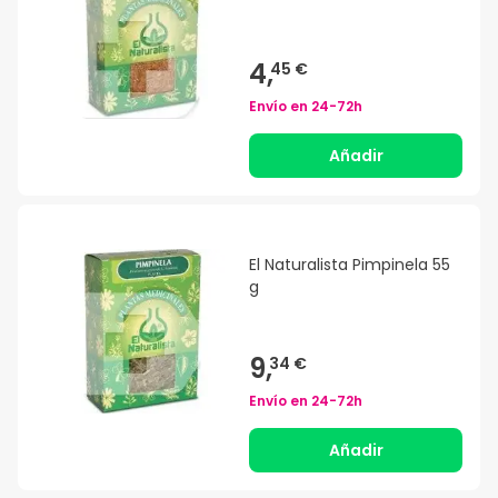
4,
45 €
Envío en
24-72h
Añadir
El Naturalista Pimpinela 55
g
9,
34 €
Envío en
24-72h
Añadir