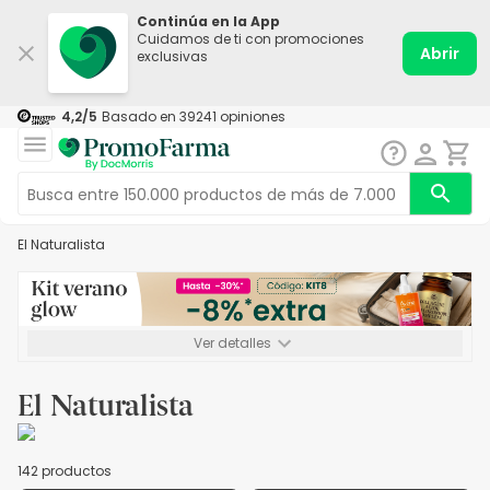
Continúa en la App
Cuidamos de ti con promociones
Abrir
exclusivas
4,2
/5
Basado en
39241
opiniones
El Naturalista
Ver detalles
*-8% a partir de 72€ hasta el 16/08/2026. Se excluyen
Medicamentos y Leches infantiles de 0-6 meses o especiales. No
El Naturalista
acumulable.
142 productos