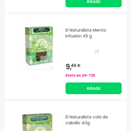
Añadir
El Naturalista Menta
Infusión 45 g
(
1
)
9,
46 €
Envío en
24-72h
Añadir
El Naturalista cola de
caballo 40g