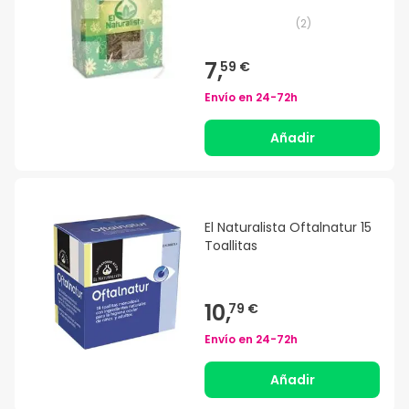
(
2
)
7,
59 €
Envío en
24-72h
Añadir
El Naturalista Oftalnatur 15
Toallitas
10,
79 €
Envío en
24-72h
Añadir