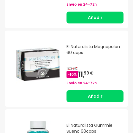
Envío en
24-72h
Añadir
El Naturalista Magnepolen
60 caps
13,30€
11,
99 €
-
10
%
Envío en
24-72h
Añadir
El Naturalista Gummie
Sueño 60caps