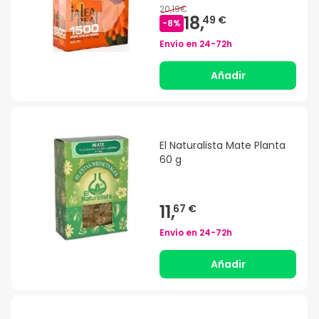
20,19€
18,
49 €
-
8
%
Envío en
24-72h
Añadir
El Naturalista Mate Planta
60 g
11,
67 €
Envío en
24-72h
Añadir