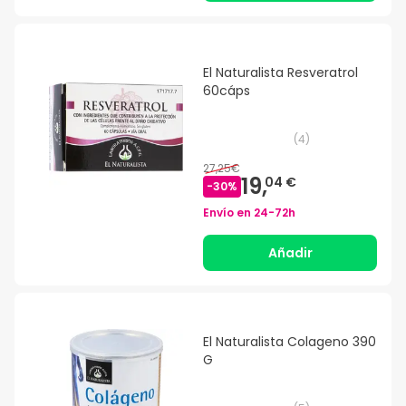
El Naturalista Resveratrol
60cáps
(
4
)
27,25€
19,
04 €
-
30
%
Envío en
24-72h
Añadir
El Naturalista Colageno 390
G