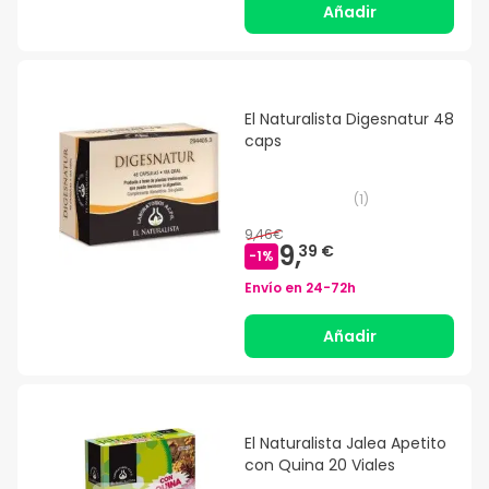
Añadir
El Naturalista Digesnatur 48
caps
(
1
)
9,46€
9,
39 €
-
1
%
Envío en
24-72h
Añadir
El Naturalista Jalea Apetito
con Quina 20 Viales