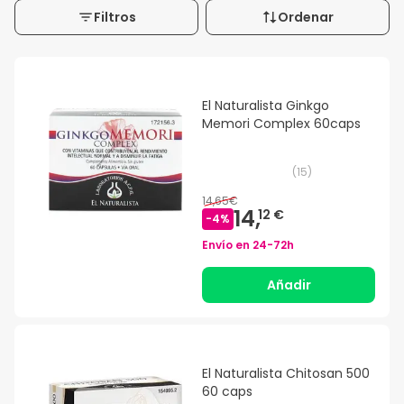
Filtros
Ordenar
El Naturalista Ginkgo
Memori Complex 60caps
(
15
)
14,65€
14,
12 €
-
4
%
Envío en
24-72h
Añadir
El Naturalista Chitosan 500
60 caps