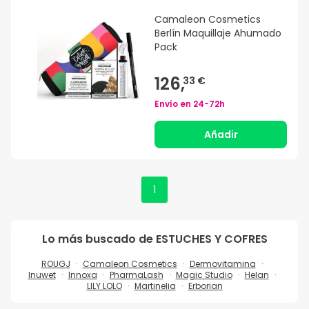
Camaleon Cosmetics
Berlín Maquillaje Ahumado
Pack
126,
33 €
Envío en
24-72h
Añadir
1
Lo más buscado de
ESTUCHES Y COFRES
ROUGJ
Camaleon Cosmetics
Dermovitamina
Inuwet
Innoxa
PharmaLash
Magic Studio
Helan
LILY LOLO
Martinelia
Erborian