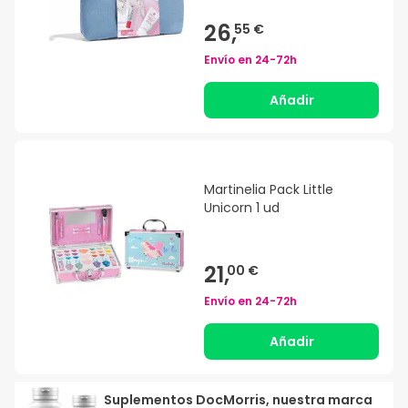
26,
55 €
Envío en
24-72h
Añadir
Martinelia Pack Little
Unicorn 1 ud
21,
00 €
Envío en
24-72h
Añadir
Suplementos DocMorris, nuestra marca