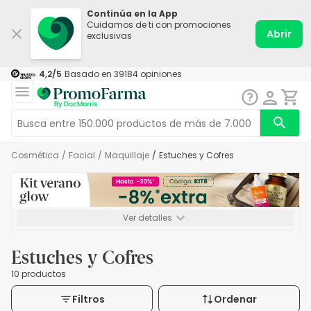
Continúa en la App
Cuidamos de ti con promociones
Abrir
exclusivas
4,2
/5
Basado en
39184
opiniones
Cosmética
/
Facial
/
Maquillaje
/
Estuches y Cofres
Ver detalles
*-8% a partir de 72€ hasta el 16/08/2026. Se excluyen
Medicamentos y Leches infantiles de 0-6 meses o especiales. No
Estuches y Cofres
acumulable.
10 productos
Filtros
Ordenar