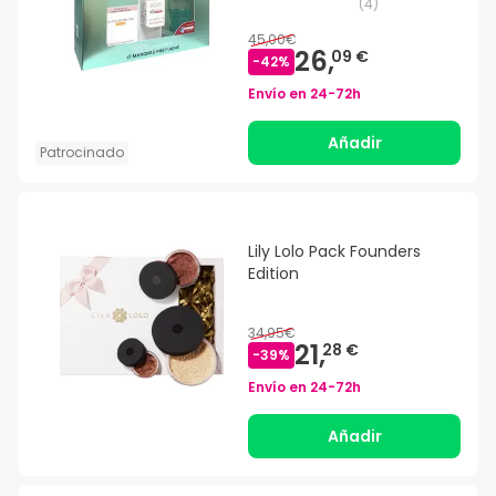
(
4
)
45,00€
26,
09 €
-
42
%
Envío en
24-72h
Añadir
Patrocinado
Lily Lolo Pack Founders
Edition
34,95€
21,
28 €
-
39
%
Envío en
24-72h
Añadir