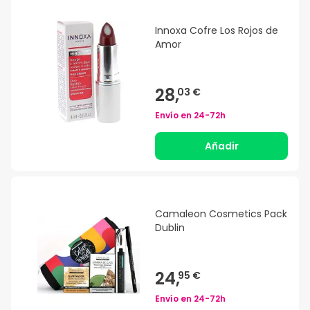
Innoxa Cofre Los Rojos de
Amor
28,
03 €
Envío en
24-72h
Añadir
Camaleon Cosmetics Pack
Dublin
24,
95 €
Envío en
24-72h