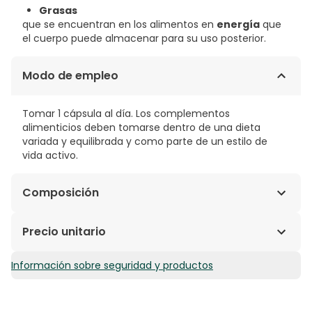
Grasas
que se encuentran en los alimentos en
energía
que
el cuerpo puede almacenar para su uso posterior.
Modo de empleo
Tomar 1 cápsula al día. Los complementos
alimenticios deben tomarse dentro de una dieta
variada y equilibrada y como parte de un estilo de
vida activo.
Composición
Ácido Alfa-Lipoico R + (Rdh La), Maltodextrina,
Precio unitario
Antiaglomerante (Estearato De Magnesio Y Dióxido De
Silicio).
Información sobre seguridad y productos
0,58€ / Cápsulas