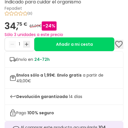
Indicado para cuidar el organismo
Fepadiet
(
0
)
34,
75 €
-
24
%
46,00€
Sólo 3 unidades a este precio
Añadir a mi cesta
Envío en
24-72h
Envíos sólo a 1,99€
.
Envío gratis
a partir de
49,00€
Devolución garantizada
14 días
Pago
100% seguro
Al comprar este producto acumularás
104