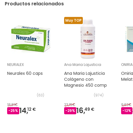
Productos relacionados
Muy TOP
NEURALEX
Ana Maria Lajusticia
ONIRIA
Neuralex 60 caps
Ana Maria Lajusticia
Oniri
Colágeno con
Mela
Magnesio 450 comp
(
63
)
(
974
)
18,81€
23,15€
9,63€
14,
16,
12 €
49 €
-
25
%
-
29
%
-
12
%