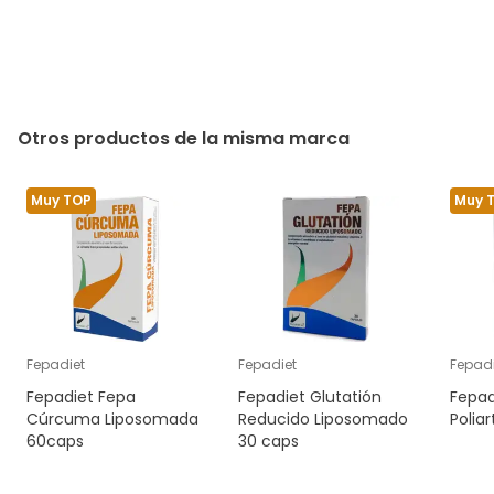
Otros productos de la misma marca
Muy TOP
Muy 
Fepadiet
Fepadiet
Fepadi
Fepadiet Fepa
Fepadiet Glutatión
Fepad
Cúrcuma Liposomada
Reducido Liposomado
Poliar
60caps
30 caps