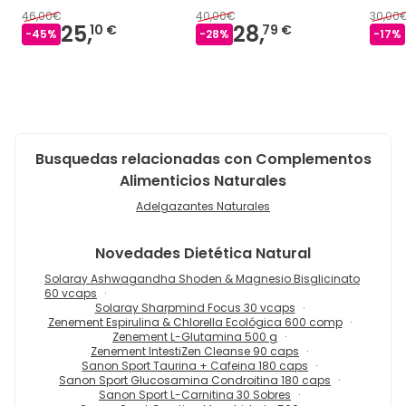
46,00€
40,00€
30,00
25,
28,
10 €
79 €
-
45
%
-
28
%
-
17
%
Busquedas relacionadas con Complementos
Alimenticios Naturales
Adelgazantes Naturales
Novedades
Dietética Natural
Solaray Ashwagandha Shoden & Magnesio Bisglicinato
60 vcaps
Solaray Sharpmind Focus 30 vcaps
Zenement Espirulina & Chlorella Ecológica 600 comp
Zenement L-Glutamina 500 g
Zenement IntestiZen Cleanse 90 caps
Sanon Sport Taurina + Cafeina 180 caps
Sanon Sport Glucosamina Condroitina 180 caps
Sanon Sport L-Carnitina 30 Sobres