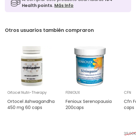
Health points.
Más Info
Otros usuarios también compraron
Ortocel Nutri-Therapy
FENIOUX
CFN
Ortocel Ashwagandha
Fenioux Serenopausia
Cfn Fo
450 mg 60 caps
200caps
caps
39,00