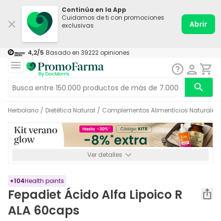
Continúa en la App
Cuidamos de ti con promociones
Abrir
exclusivas
4,2
/5
Basado en
39222
opiniones
Herbolario
/
Dietética Natural
/
Complementos Alimenticios Naturales
Ver detalles
*-8% a partir de 72€ hasta el 16/08/2026. Se excluyen
Medicamentos y Leches infantiles de 0-6 meses o especiales. No
acumulable.
+
104
Health points
Fepadiet Ácido Alfa Lipoico R
ALA 60caps