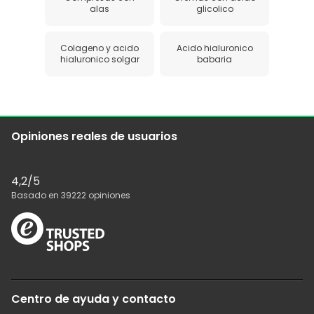
alas
glicolico
Colageno y acido
Acido hialuronico
hialuronico solgar
babaria
Opiniones reales de usuarios
4,2
/5
Basado en
39222
opiniones
Centro de ayuda y contacto