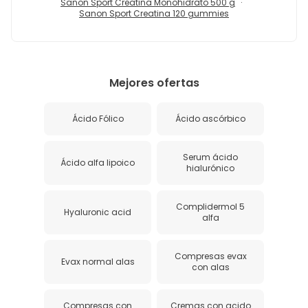
Sanon Sport Creatina Monohidrato 500 g
Sanon Sport Creatina 120 gummies
Mejores ofertas
Ácido Fólico
Ácido ascórbico
Serum ácido
Ácido alfa lipoico
hialurónico
Complidermol 5
Hyaluronic acid
alfa
Compresas evax
Evax normal alas
con alas
Compresas con
Cremas con acido