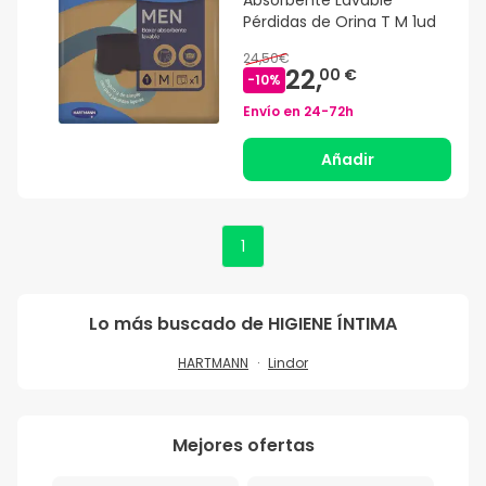
Pérdidas de Orina T M 1ud
24,50€
22,
00 €
-
10
%
Envío en
24-72h
Añadir
1
Lo más buscado de
HIGIENE ÍNTIMA
HARTMANN
Lindor
Mejores ofertas