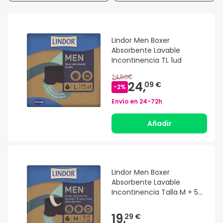
Lindor Men Boxer
Absorbente Lavable
Incontinencia TL 1ud
24,50€
24,
09 €
-
2
%
Envío en
24-72h
Añadir
Lindor Men Boxer
Absorbente Lavable
Incontinencia Talla M + 5
recambios
19,
29 €