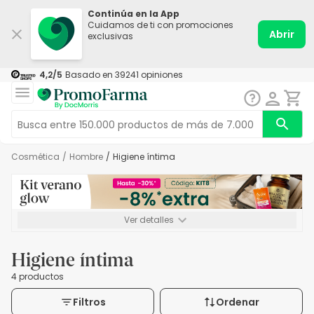
Continúa en la App
Cuidamos de ti con promociones
Abrir
exclusivas
4,2
/5
Basado en
39241
opiniones
Cosmética
/
Hombre
/
Higiene íntima
Ver detalles
*-8% a partir de 72€ hasta el 16/08/2026. Se excluyen
Medicamentos y Leches infantiles de 0-6 meses o especiales. No
Higiene íntima
acumulable.
4 productos
Filtros
Ordenar