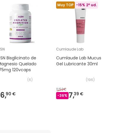
Muy TOP
-15% 2ª ud.
HSN
Cumlaude Lab
CLEARBLU
SN Bisglicinato de
Cumlaude Lab Mucus
Clearblu
Magnesio Quelado
Gel Lubricante 30ml
Embaraz
175mg 120vcaps
Ultratem
(
6
)
(
196
)
11,52€
16,
7,
6,
90 €
39 €
49 €
-
36
%