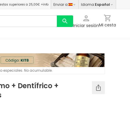
Enviar a
:
Idioma
:
Español
estas superiores a 25,00€
+info
Mi cesta
Iniciar sesión
 o especiales. No acumulable.
mo + Dentífrico +
s