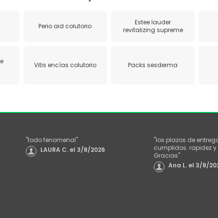
Estee lauder
Perio aid colutorio
revitalizing supreme
e
Vitis encías colutorio
Packs sesderma
"
todo fenomenal
"
"
los plazos de entreg
cumplidos. rapidez y 
LAURA C.
el
3/8/2026
Gracias
"
Ana L.
el
3/8/20