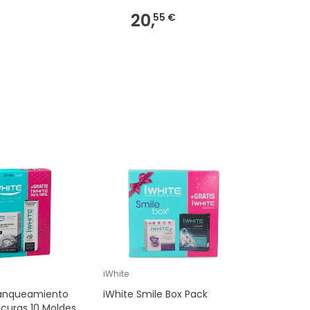
20,
55,
55 €
41 €
iWhite
Blanqueamiento
iWhite Smile Box Pack
curas 10 Moldes