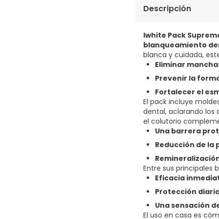
Descripción
Iwhite Pack Suprem
blanqueamiento de
blanca y cuidada, est
Eliminar mancha
Prevenir la form
Fortalecer el es
El pack incluye mold
dental, aclarando los
el colutorio complem
Una barrera pro
Reducción de la 
Remineralización
Entre sus principales 
Eficacia inmedia
Protección diari
Una sensación de
El uso en casa es cóm