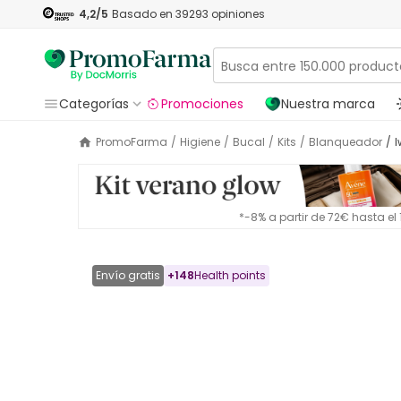
4,2
/5
Basado en
39293
opiniones
Categorías
Promociones
Nuestra marca
PromoFarma
/
Higiene
/
Bucal
/
Kits
/
Blanqueador
/
*-8% a partir de 72€ hasta e
Envío gratis
+
148
Health points