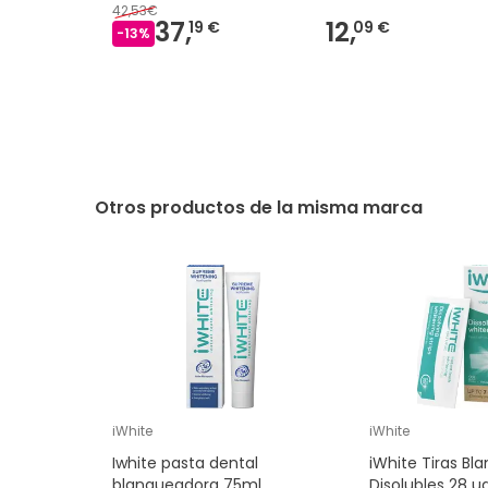
42,53€
37,
12,
19 €
09 €
-
13
%
Otros productos de la misma marca
iWhite
iWhite
Iwhite pasta dental
iWhite Tiras Bl
blanqueadora 75ml
Disolubles 28 u