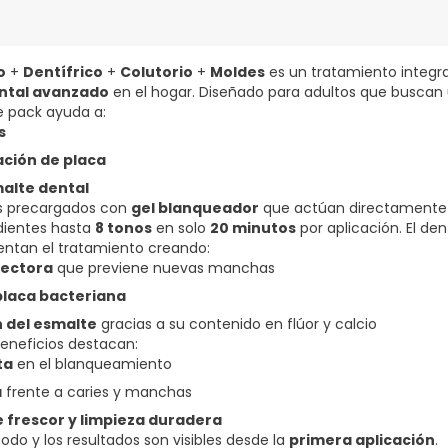
o
+
Dentífrico
+
Colutorio
+
Moldes
es un tratamiento integra
ntal avanzado
en el hogar. Diseñado para adultos que buscan
e pack ayuda a:
s
ación de placa
malte dental
es precargados con
gel blanqueador
que actúan directamente s
 dientes hasta
8 tonos
en solo
20 minutos
por aplicación. El de
entan el tratamiento creando:
tectora
que previene nuevas manchas
placa bacteriana
 del esmalte
gracias a su contenido en flúor y calcio
beneficios destacan:
ta
en el blanqueamiento
a
frente a caries y manchas
 frescor y limpieza duradera
odo y los resultados son visibles desde la
primera aplicación
.