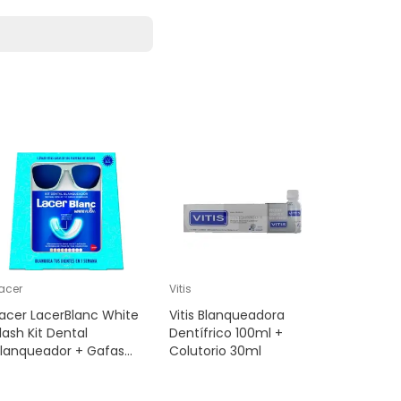
acer
Vitis
Rapid Whi
acer LacerBlanc White
Vitis Blanqueadora
Rapid Wh
lash Kit Dental
Dentífrico 100ml +
Blue Ligh
Blanqueador + Gafas
Colutorio 30ml
e Sol