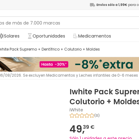
Envíos sólo a 1,99€
para c
Solares
Oportunidades
Medicamentos
Iwhite Pack Supremo + Dentífrico + Colutorio + Moldes
l 16/08/2026. Se excluyen Medicamentos y Leches infantiles de 0-6 meses
Iwhite Pack Supre
Colutorio + Molde
iWhite
(
0
)
49,
39 €
Sólo 1 unidades a este precio