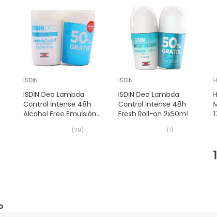
ISDIN
ISDIN
ISDIN Deo Lambda
ISDIN Deo Lambda
H
Control Intense 48h
Control Intense 48h
Alcohol Free Emulsión
Fresh Roll-on 2x50ml
Roll-on 2x50ml
(
29
)
(
1
)
o