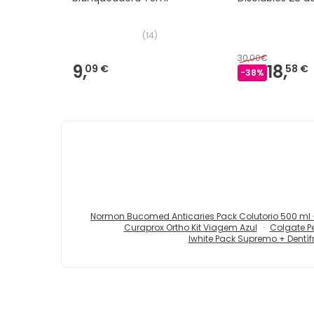
(
14
)
30,00€
9,
18,
09 €
58 €
-
38
%
Normon Bucomed Anticaries Pack Colutorio 500 ml 
Curaprox Ortho Kit Viagem Azul
Colgate P
Iwhite Pack Supremo + Dentíf