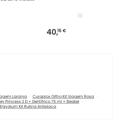
(
1
)
40,
16 €
Viagem Laranja
Curaprox Ortho Kit Viagem Rosa
ey Princess 2 D + Dentífrico 75 ml + Beaker
Elgydium Kit Rutina Antiplaca