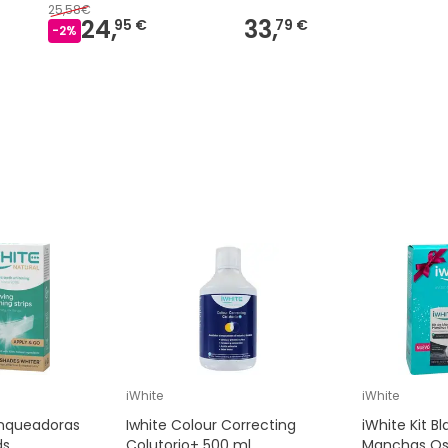
25,58€
24,
33,
95 €
79 €
-
2
%
iWhite
iWhite
anqueadoras
Iwhite Colour Correcting
iWhite Kit 
ds
Colutorio+ 500 ml
Manchas Os