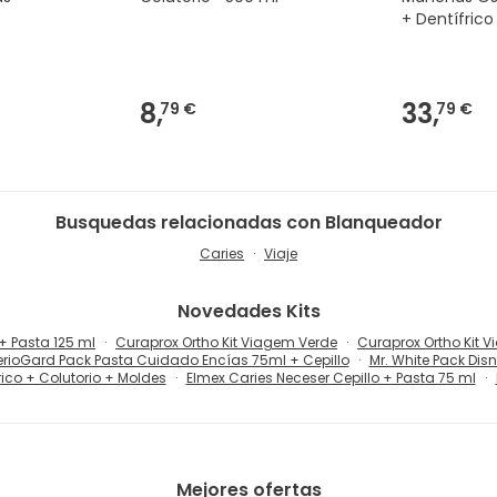
+ Dentífrico
8,
33,
79 €
79 €
Busquedas relacionadas con Blanqueador
Caries
Viaje
Novedades
Kits
+ Pasta 125 ml
Curaprox Ortho Kit Viagem Verde
Curaprox Ortho Kit 
erioGard Pack Pasta Cuidado Encías 75ml + Cepillo
Mr. White Pack Disn
rico + Colutorio + Moldes
Elmex Caries Neceser Cepillo + Pasta 75 ml
Mejores ofertas