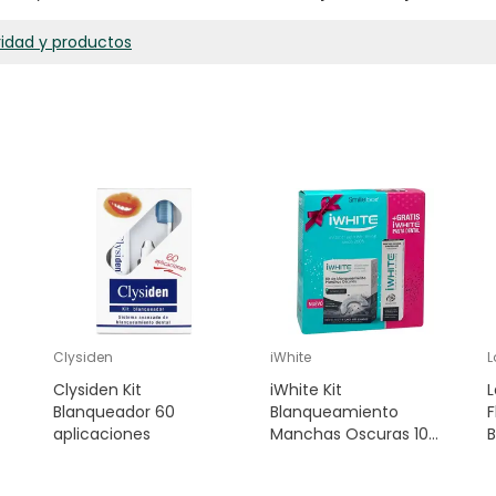
ridad y productos
Clysiden
iWhite
L
Clysiden Kit
iWhite Kit
L
Blanqueador 60
Blanqueamiento
F
aplicaciones
Manchas Oscuras 10
Moldes + Dentífrico
d