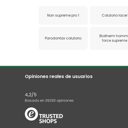
Nan supreme pro 1
Colutorio lacer
Biotherm homm
Parodontax colutorio
force supreme
Opiniones reales de usuarios
4,2
/5
Basado en
39293
opiniones