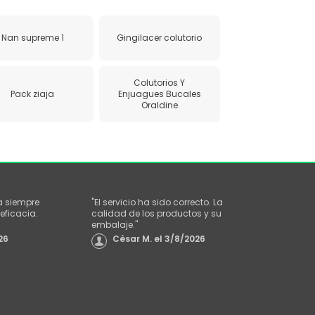
Nan supreme 1
Gingilacer colutorio
Colutorios Y
Pack ziaja
Enjuagues Bucales
Oraldine
a siempre
"
El servicio ha sido correcto. La
eficacia.
calidad de los productos y su
embalaje.
"
26
Cèsar M.
el
3/8/2026