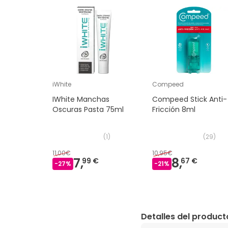
iWhite
Compeed
IWhite Manchas
Compeed Stick Anti-
Oscuras Pasta 75ml
Fricción 8ml
(
1
)
(
29
)
11,00€
10,95€
7,
8,
99 €
67 €
-
27
%
-
21
%
Detalles del product