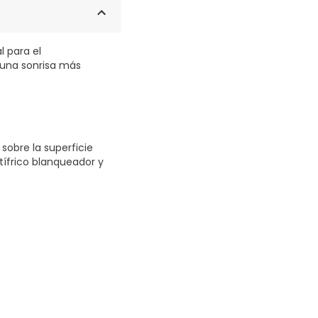
l para el
 una sonrisa más
obre la superficie
ntífrico blanqueador y