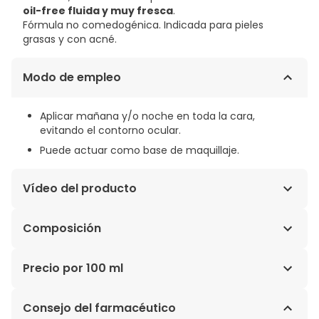
oil-free fluida y muy fresca
.
Fórmula no comedogénica. Indicada para pieles
grasas y con acné.
Modo de empleo
Aplicar mañana y/o noche en toda la cara,
evitando el contorno ocular.
Puede actuar como base de maquillaje.
Vídeo del producto
Composición
ACRYLATES COPOLYMER, ALUMINUM STARCH
Precio por 100 ml
OCTENYLSUCCINATE, AQUA, CAPRYLOYL SALICYLIC ACID,
CETYL ALCOHOL, CYCLOHEXASILOXANE, DI-C12-13 ALKYL
43,60€ / 100 ml
Consejo del farmacéutico
MALATE, GLYCERIN, GLYCERYL STEARATE,