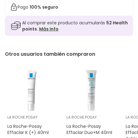
Pago
100% seguro
Al comprar este producto acumularás
52
Health
points.
Más Info
Otros usuarios también compraron
LA ROCHE POSAY
LA ROCHE POSAY
LA RO
La Roche-Posay
La Roche-Posay
La Ro
Effaclar K (+) 40ml
Effaclar Duo+M 40ml
Effac