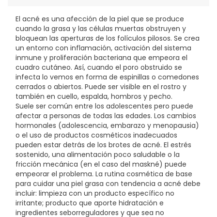
METHYLPARABEN, NYLON-12, NYLON-66,
OCTENYLDODECANOL, PARFUM, PEG-100 STEARATE,
El acné es una afección de la piel que se produce
PHENOXYETHANOL, PROPYLENE GLYCOL, PROPYLPARABEN,
cuando la grasa y las células muertas obstruyen y
SALICYLIC ACID, SODIUM CITRATE, SODIUM HYDROXIDE,
bloquean las aperturas de los folículos pilosos. Se crea
TOCOPHEROL, XANTHAN GUM, ZINC PCA,
un entorno con inflamación, activación del sistema
ACRYLATES/C10-30 ALKYL ACRYLATE CROSS…, ASCORBYL
inmune y proliferación bacteriana que empeora el
GLUCOSIDE.
cuadro cutáneo. Así, cuando el poro obstruido se
infecta lo vemos en forma de espinillas o comedones
cerrados o abiertos. Puede ser visible en el rostro y
también en cuello, espalda, hombros y pecho.
Suele ser común entre los adolescentes pero puede
afectar a personas de todas las edades. Los cambios
hormonales (adolescencia, embarazo y menopausia)
o el uso de productos cosméticos inadecuados
pueden estar detrás de los brotes de acné. El estrés
sostenido, una alimentación poco saludable o la
fricción mecánica (en el caso del maskné) puede
empeorar el problema. La rutina cosmética de base
para cuidar una piel grasa con tendencia a acné debe
incluir: limpieza con un producto específico no
irritante; producto que aporte hidratación e
ingredientes seborreguladores y que sea no