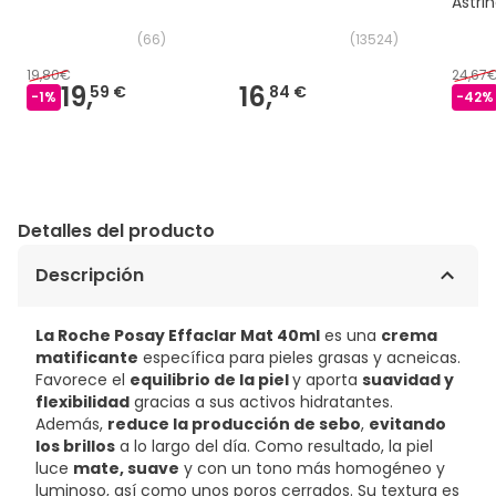
Astri
(
66
)
(
13524
)
19,80€
24,67
19,
16,
59 €
84 €
-
1
%
-
42
%
Detalles del producto
Descripción
La Roche Posay Effaclar Mat 40ml
es una
crema
matificante
específica para pieles grasas y acneicas.
Favorece el
equilibrio de la piel
y aporta
suavidad y
flexibilidad
gracias a sus activos hidratantes.
Además,
reduce la producción de sebo
,
evitando
los brillos
a lo largo del día. Como resultado, la piel
luce
mate, suave
y con un tono más homogéneo y
luminoso, así como unos poros cerrados. Su textura es