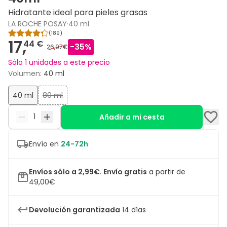
Hidratante ideal para pieles grasas
LA ROCHE POSAY
·
40 ml
(
189
)
17,
44 €
-
35
%
26,97€
Sólo 1 unidades a este precio
Volumen
:
40 ml
40 ml
80 ml
Añadir a mi cesta
Envío en
24-72h
Envíos sólo a 2,99€
.
Envío gratis
a partir de
49,00€
Devolución garantizada
14 días