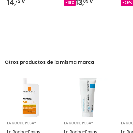
14,
13,
72 €
89 €
-
18
%
-
29
%
Otros productos de la misma marca
LA ROCHE POSAY
LA ROCHE POSAY
LA RO
La Roche-Posay
La Roche-Posay
La Ro