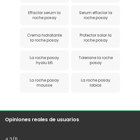
Effaclar serum la
Serum effaclar la
roche posay
roche posay
Crema hidratante
Protector solar la
la roche posay
roche posay
La roche posay
Toleriane la roche
hyalu b5
posay
La roche posay
La roche posay
mousse
labios
Opiniones reales de usuarios
4,2
/5