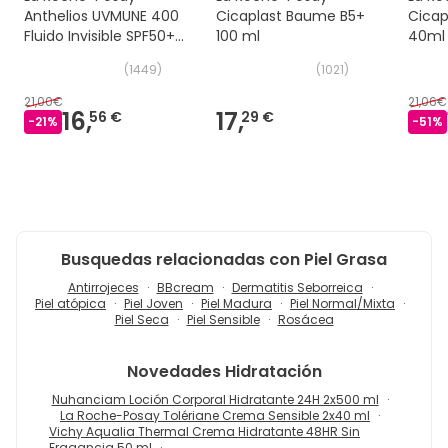
Anthelios UVMUNE 400
Cicaplast Baume B5+
Cicap
Fluido Invisible SPF50+
100 ml
40ml
Sin Perfume 50 ml
(
1449
)
(
1021
)
21,00€
21,06€
16,
17,
56 €
29 €
-
21
%
-
51
%
Busquedas relacionadas con Piel Grasa
Antirrojeces
BBcream
Dermatitis Seborreica
Piel atópica
Piel Joven
Piel Madura
Piel Normal/Mixta
Piel Seca
Piel Sensible
Rosácea
Novedades
Hidratación
Nuhanciam Loción Corporal Hidratante 24H 2x500 ml
La Roche-Posay Tolériane Crema Sensible 2x40 ml
Vichy Aqualia Thermal Crema Hidratante 48HR Sin
Fragancia 50 ml