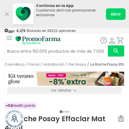
Continúa en la App
Cuidamos de ti con promociones
Abrir
exclusivas
4,2
/5
Basado en
39222
opiniones
Cosmética
/
Facial
/
Hidratación
/
Piel Grasa
/
La Roche Posay Effac
Ver detalles
*-8% a partir de 72€ hasta el 16/08/2026. Se excluyen
Medicamentos y Leches infantiles de 0-6 meses o especiales. No
acumulable.
+
52
Health points
La Roche Posay Effaclar Mat
40ml