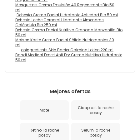
Mosqueta's Crema Emulsión 40 Regenerante Bio 50
ml
Dehesia Crema Facial Hidratante Antiedad Bio 50 ml
Dehesia Leche Corporal Hidratante Almendras
Caléndula Bio 250 ml
Dehesia Crema Facial Nutritiva Granada Manzanilla Bio
50 ml
Maison Karite Crema Facial Sólida Nutriorganics 30
ml
oningredients Skin Barrier Calming Lotion 220 ml
Bandi Medical Expert Anti Dry Crema Nutritiva Hidratante
50 ml
Mejores ofertas
Cicaplast la roche
Mate
posay
Retinol la roche
Serum la roche
posay
posay