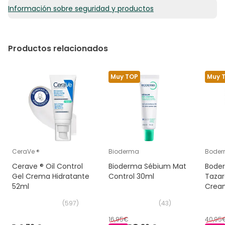
Información sobre seguridad y productos
Productos relacionados
Muy TOP
Muy 
CeraVe ®
Bioderma
Bode
Cerave ® Oil Control
Bioderma Sébium Mat
Bode
Gel Crema Hidratante
Control 30ml
Tazar
52ml
Cream
(
597
)
(
43
)
16,95€
40,95