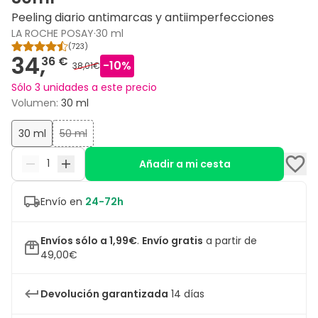
Peeling diario antimarcas y antiimperfecciones
LA ROCHE POSAY
·
30 ml
(
723
)
34,
36 €
-
10
%
38,01€
Sólo 3 unidades a este precio
Volumen
:
30 ml
30 ml
50 ml
Añadir a mi cesta
Envío en
24-72h
Envíos sólo a 1,99€
.
Envío gratis
a partir de
49,00€
Devolución garantizada
14 días