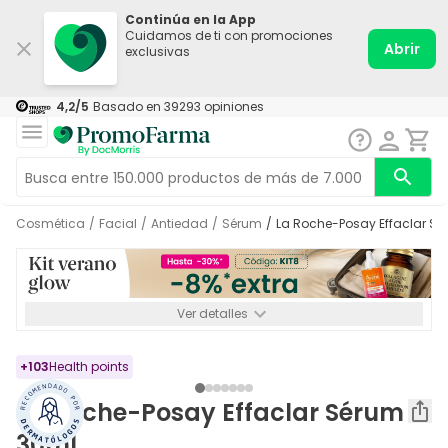
Continúa en la App
Cuidamos de ti con promociones
Abrir
exclusivas
4,2
/5
Basado en
39293
opiniones
Cosmética
/
Facial
/
Antiedad
/
Sérum
/
La Roche-Posay Effaclar S
Ver detalles
*-8% a partir de 72€ hasta el 16/08/2026. Se excluyen
Medicamentos y Leches infantiles de 0-6 meses o especiales. No
acumulable.
+
103
Health points
La Roche-Posay Effaclar Sérum
30ml