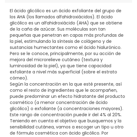
HYDROXYETHYLPIPERAZINE ETHANE SULFONIC ACID,
CITRIC ACID, PEG-30 GLYCERYL COCOATE, CAPRYLOYL
El ácido glicólico es un ácido exfoliante del grupo de
SALICYLIC ACID, BIOSACCHARIDE GUM-1, MALTODEXTRIN,
los AHA (los llamados alfahidroxiácidos). El ácido
PHYTIC ACID, POLYQUATERNIUM-10, PARFUM /
glicólico es un alfahidroxiácido (AHA) que se obtiene
FRAGRANCE.
de la caña de azúcar. Sus moléculas son tan
pequeñas que penetran en capas más profundas de
la piel, estimulando la síntesis de colágeno y de
sustancias humectantes como el ácido hialurónico.
Pero se le conoce, principalmente, por su acción de
mejora del microrelieve cutáneo (textura y
luminosidad de la piel), ya que tiene capacidad
exfoliante a nivel más superficial (sobre el estrato
córneo).
Según la concentración en la que esté presente, así
como el resto de ingredientes que le acompañen,
puede predominar un efecto hidratante del producto
cosmético (a menor concentración de ácido
glicólico) o exfoliante (a concentraciones mayores).
Este rango de concentración puede ir del 4% al 20%.
Teniendo en cuenta el objetivo que busquemos y la
sensibilidad cutánea, vamos a escoger un tipo u otro
de fórmula cosmética con ácido glicólico. Por