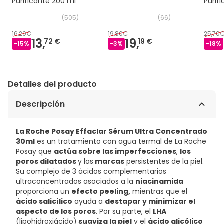
Purificante 200 ml
Purif
Exfol
(
505
)
(
66
)
16,20€
19,80€
25,70
13,
19,
72 €
19 €
-
15
%
-
3
%
-
18
%
Detalles del producto
Descripción
La Roche Posay Effaclar Sérum Ultra Concentrado
30ml
es un tratamiento con agua termal de La Roche
Posay que
actúa sobre las imperfecciones
,
los
poros dilatados
y las
marcas
persistentes de la piel.
Su complejo de 3 ácidos complementarios
ultraconcentrados asociados a la
niacinamida
proporciona un
efecto peeling,
mientras que el
ácido salicílico
ayuda a
destapar y minimizar el
aspecto de los poros
. Por su parte, el
LHA
(lipohidroxiácido)
suaviza la piel
y el
ácido glicólico