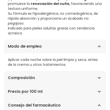
promueve la
renovación del cutis,
favoreciendo una
textura uniforme
.
Su fórmula es hipoalergénica, no comedogénica, de
rápida absorción y proporciona un acabado no
pegajoso.
Indicado para pieles adultas grasas con tendencia
acneica.
Modo de empleo
Aplicar cada noche sobre la piel limpia y seca, antes
de la crema u otros tratamientos.
Composición
AQUA / WATER, ALCOHOL DENAT., PROPANEDIOL,
Precio por 100 ml
GLYCOLIC ACID, NIACINAMIDE, DIMETHYL ISOSORBIDE,
PENTYLENE GLYCOL, SALICYLIC ACID, SODIUM
114,53€ / 100 ml
Consejo del farmacéutico
HYDROXIDE, PEG-60 HYDROGENATED CASTOR OIL,