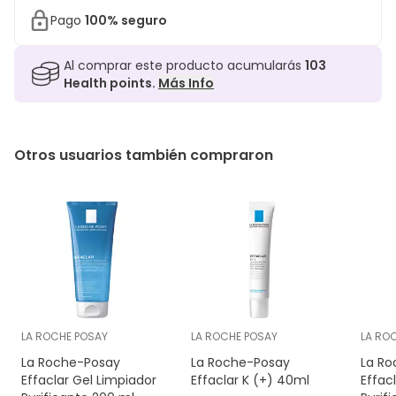
Pago
100% seguro
Al comprar este producto acumularás
103
Health points.
Más Info
Otros usuarios también compraron
LA ROCHE POSAY
LA ROCHE POSAY
LA RO
La Roche-Posay
La Roche-Posay
La Ro
Effaclar Gel Limpiador
Effaclar K (+) 40ml
Effac