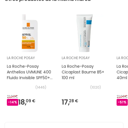
LA ROCHE POSAY
LA ROCHE POSAY
LA RO
La Roche-Posay
La Roche-Posay
La Ro
Anthelios UVMUNE 400
Cicaplast Baume B5+
Cicap
Fluido Invisible SPF50+
100 ml
40ml
Sin Perfume 50 ml
(
1446
)
(
1020
)
21,00€
21,06€
18,
17,
09 €
28 €
-
14
%
-
51
%