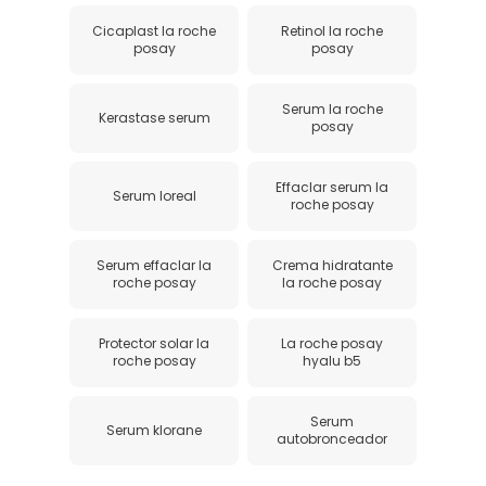
Cicaplast la roche
Retinol la roche
posay
posay
Serum la roche
Kerastase serum
posay
Effaclar serum la
Serum loreal
roche posay
Serum effaclar la
Crema hidratante
roche posay
la roche posay
Protector solar la
La roche posay
roche posay
hyalu b5
Serum
Serum klorane
autobronceador