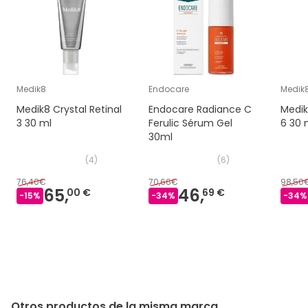
Medik8
Endocare
Medik
Medik8 Crystal Retinal
Endocare Radiance C
Medik
3 30 ml
Ferulic Sérum Gel
6 30 
30ml
(
4
)
(
6
)
76,40€
70,66€
98,50
65,
46,
00 €
69 €
-
15
%
-
34
%
-
34
%
Otros productos de la misma marca