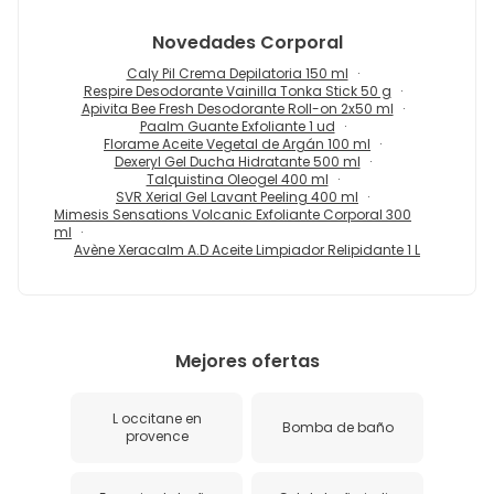
Novedades
Corporal
Caly Pil Crema Depilatoria 150 ml
Respire Desodorante Vainilla Tonka Stick 50 g
Apivita Bee Fresh Desodorante Roll-on 2x50 ml
Paalm Guante Exfoliante 1 ud
Florame Aceite Vegetal de Argán 100 ml
Dexeryl Gel Ducha Hidratante 500 ml
Talquistina Oleogel 400 ml
SVR Xerial Gel Lavant Peeling 400 ml
Mimesis Sensations Volcanic Exfoliante Corporal 300
ml
Avène Xeracalm A.D Aceite Limpiador Relipidante 1 L
Mejores ofertas
L occitane en
Bomba de baño
provence