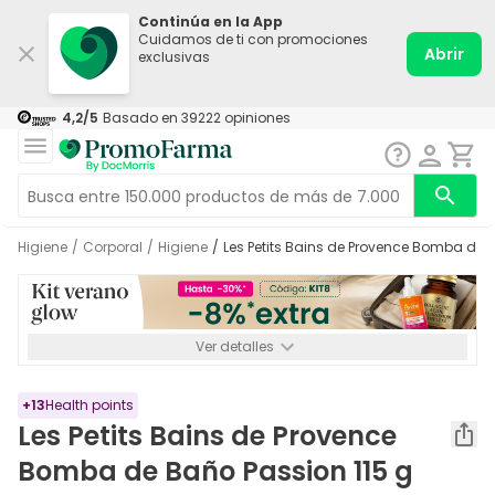
Continúa en la App
Cuidamos de ti con promociones
Abrir
exclusivas
4,2
/5
Basado en
39222
opiniones
Higiene
/
Corporal
/
Higiene
/
Les Petits Bains de Provence Bomba de 
Ver detalles
*-8% a partir de 72€ hasta el 16/08/2026. Se excluyen
Medicamentos y Leches infantiles de 0-6 meses o especiales. No
acumulable.
+
13
Health points
Les Petits Bains de Provence
Bomba de Baño Passion 115 g