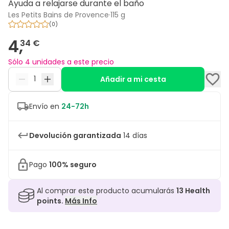
Ayuda a relajarse durante el baño
Les Petits Bains de Provence
·
115 g
(
0
)
4,
34 €
Sólo 4 unidades a este precio
Añadir a mi cesta
Envío en
24-72h
Devolución garantizada
14 días
Pago
100% seguro
Al comprar este producto acumularás
13
Health
points.
Más Info