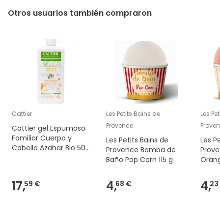
Otros usuarios también compraron
Cattier
Les Petits Bains de
Les Pe
Provence
Prove
Cattier gel Espumoso
Familiar Cuerpo y
Les Petits Bains de
Les P
Cabello Azahar Bio 500
Provence Bomba de
Prov
ml
Baño Pop Corn 115 g
Orang
17,
4,
4,
59 €
68 €
23