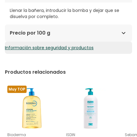
Llenar la bañera, introducir la bomba y dejar que se
disuelva por completo.
Precio por 100 g
Información sobre seguridad y productos
3,12€ / 100 g
Productos relacionados
Muy TOP
Bioderma
ISDIN
Seba