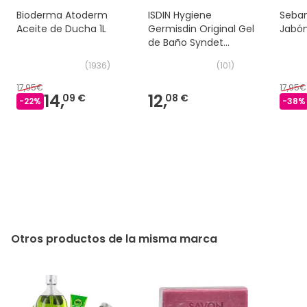
Bioderma Atoderm
ISDIN Hygiene
Sebam
Aceite de Ducha 1L
Germisdin Original Gel
Jabón
de Baño Syndet
1000ml
(
1936
)
(
101
)
17,95€
17,95€
14,
12,
09 €
08 €
-
22
%
-
38
%
Otros productos de la misma marca