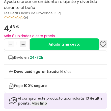
Ayuda a crear un ambiente relajante y divertido
durante el baño
Les Petits Bains de Provence
·
115 g
(
0
)
4,
43 €
Sólo 8 unidades a este precio
Añadir a mi cesta
Envío en
24-72h
Devolución garantizada
14 días
Pago
100% seguro
Al comprar este producto acumularás
13
Health
points.
Más Info