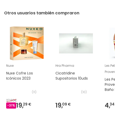
Otros usuarios también compraron
Nuxe
Hra Pharma
Les Pe
Prove
Nuxe Cofre Los
Cicatridine
Icónicos 2023
Supositorios 10uds
Les P
Prov
Baño 
(
11
)
(
10
)
27,90€
19,
19,
4,
29 €
09 €
34
-
31
%