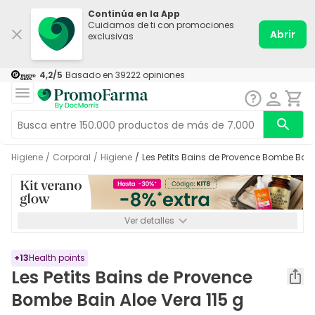
Continúa en la App
Cuidamos de ti con promociones
Abrir
exclusivas
4,2
/5
Basado en
39222
opiniones
Higiene
/
Corporal
/
Higiene
/
Les Petits Bains de Provence Bombe Bain
Ver detalles
*-8% a partir de 72€ hasta el 16/08/2026. Se excluyen
Medicamentos y Leches infantiles de 0-6 meses o especiales. No
acumulable.
+
13
Health points
Les Petits Bains de Provence
Bombe Bain Aloe Vera 115 g