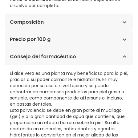
disuelva por completo.
Composición
SODIUM BICARBONATE, CITRIC ACID, PERSEA GRATISSIMA
Precio por 100 g
(AVOCADO), OIL, SODIUM CHLORIDE, PARFUM
(FRAGRANCE), SODIUM COCO-SULFATE,
3,85€ / 100 g
Consejo del farmacéutico
AQUA,TOCOPHERYL ACETATE,BENZYL SALICYLATE,,
LIMONENE, HYDROXYCITRONELLAL, HEXYL CINNAMAL,
GERANIOL,ALPHA ISOMETHYL IONONE, CI 42051(BLUE), CI
El aloe vera es una planta muy beneficiosa para la piel,
19140(YELLOW).
gracias a su poder calmante e hidratante. Es muy
conocido por su uso a nivel tópico y se puede
encontrar en numerosos productos para piel grasa o
sensible, como componente de aftersuns o, incluso,
en pastas dentales.
Esta polivalencia se debe en gran parte al mucílago
(gel) y a la gran cantidad de agua que contiene, que
proporciona un efecto barrera sobre la piel. Su alto
contenido en minerales, antioxidantes y agentes
hidratantes lo convierten en el mejor aliado de las