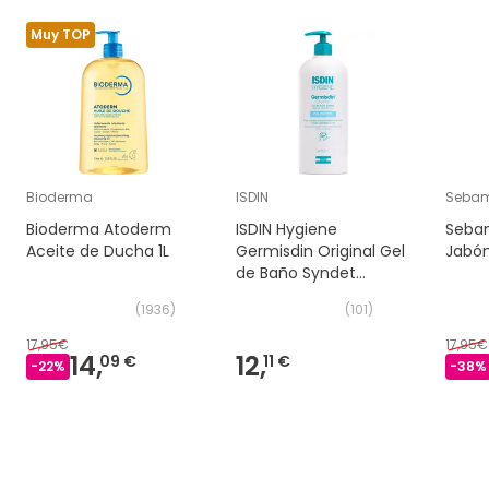
Muy TOP
Bioderma
ISDIN
Seba
Bioderma Atoderm
ISDIN Hygiene
Sebam
Aceite de Ducha 1L
Germisdin Original Gel
Jabón
de Baño Syndet
1000ml
(
1936
)
(
101
)
17,95€
17,95€
14,
12,
09 €
11 €
-
22
%
-
38
%