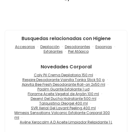
Busquedas relacionadas con Higiene
Accesorios
Depilación
Desodorantes
Esponjas
Exfoliantes
Piel Atópica
Novedades
Corporal
Caly Pil Crema Depilatoria 150 ml
Respire Desodorante Vainilla Tonka Stick 50 g
Apivita Bee Fresh Desodorante Roll-on 2x50 ml
Paalm Guante Exfoliante 1 ud
Florame Aceite Vegetal de Argán 100 ml
Dexeryl Gel Ducha Hidratante 500 ml
Talquistina Oleogel 400 ml
SVR Xerial Gel Lavant Peeling 400 ml
Mimesis Sensations Volcanic Exfoliante Corporal 300
ml
Avène Xeracalm A.D Aceite Limpiador Relipidante 1 L