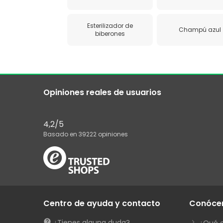
Esterilizador de
Champú azul
biberones
Opiniones reales de usuarios
4,2
/5
Basado en
39222
opiniones
Centro de ayuda y contacto
Conóce
¿Tienes alguna duda?