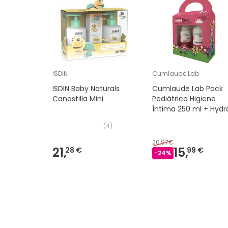
ISDIN
Cumlaude Lab
ISDIN Baby Naturals
Cumlaude Lab Pack
Canastilla Mini
Pediátrico Higiene
Íntima 250 ml + Hydr
Spray 75 ml
(
4
)
20,97€
21,
15,
28 €
99 €
-
24
%