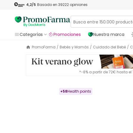
4,2
/5
Basado en
39222
opiniones
Categorías
Promociones
Nuestra marca
PromoFarma
/
Bebés y Mamás
/
Cuidado del Bebé
/
*-8% a partir de 72€ hasta e
+
58
Health points