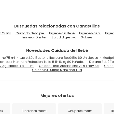
Busquedas relacionadas con Canastillas
 Culito
Cuidado de la piel
Higiene del Bebé
Higiene Nasal
Higie
Primeros Dientes
Salud digestiva
Solares
Novedades
Cuidado del Bebé
ume 75 ml
Luc et Léa Bastoncillos para Bebé Bio 60 Unidades
Medipri
ampers Premium Protection Talla 5 11-16 kg 80 Pañales
Klorane Bebé To
l Aguacate Bio 100 ml
Chicco Torta Arcobaleno 2 En 1 Play Set
Chicco
Chicco Pull String Manzana 1 ud
Mejores ofertas
ex
Biberones mam
Chupetes mam
B