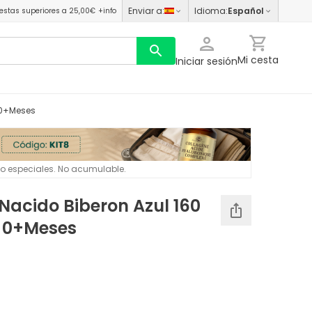
Enviar a
:
Idioma
:
Español
estas superiores a 25,00€
+info
Mi cesta
Iniciar sesión
 0+Meses
 o especiales. No acumulable.
acido Biberon Azul 160
 0+Meses