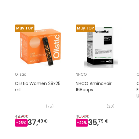
Muy TOP
Muy TOP
Olistic
NHCO
C
Olistic Women 28x25
NHCO AminoHair
C
ml
168caps
U
(
75
)
(
20
)
49,90€
46,00€
37,
35,
49 €
79 €
-
25
%
-
22
%