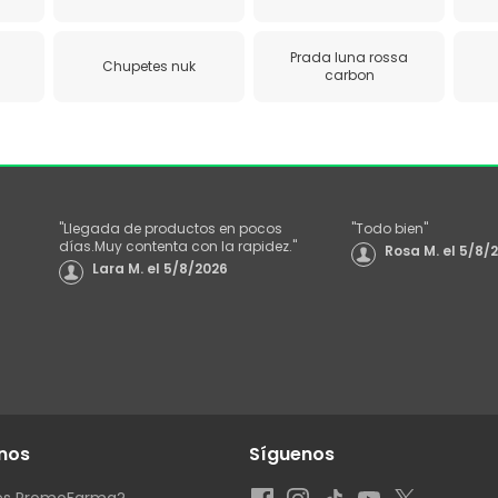
Prada luna rossa
Chupetes nuk
carbon
"
Llegada de productos en pocos
"
Todo bien
"
días.Muy contenta con la rapidez.
"
Rosa M.
el
5/8/
Lara M.
el
5/8/2026
nos
Síguenos