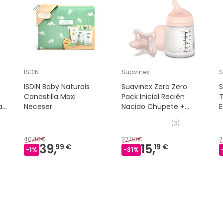
ISDIN
Suavinex
S
ISDIN Baby Naturals
Suavinex Zero Zero
S
Canastilla Maxi
Pack Inicial Recién
T
a
Neceser
Nacido Chupete +
E
Biberón 180ml
(
3
)
40,46€
22,00€
2
39,
15,
99 €
19 €
-
1
%
-
31
%