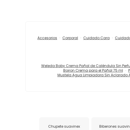
Accesorios
Corporal
Cuidado Cara
Cuidado
Weleda Baby Crema Pañal de Caléndula Sin Perf
Boiron Crema para el Pañal 75 ml
P
Mustela Agua Limpiadora Sin Aclarado A
Chupete suavinex
Biberones suavin