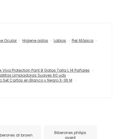
ne Ocular
Higiene oidos
Labios
Piel Atópica
x Viva Protection Pant 8 Gotas Talla L 14 Pañales
allitas Limpiadoras Suaves 60 uds
 Set Cartas en Blanco y Negro 3-36 M
Biberones philips
iberones dr brown
avent