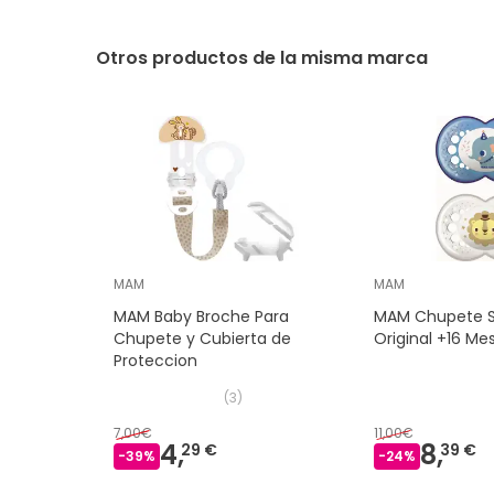
Otros productos de la misma marca
MAM
MAM
MAM Baby Broche Para
MAM Chupete Si
Chupete y Cubierta de
Original +16 Me
Proteccion
(
3
)
7,00€
11,00€
4,
8,
29 €
39 €
-
39
%
-
24
%