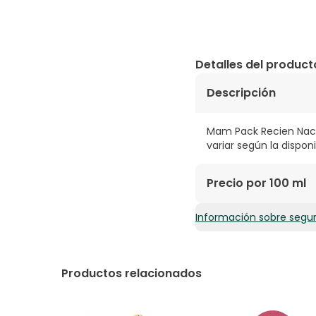
Detalles del product
Descripción
Mam Pack Recien Naci
variar según la disponi
Precio por 100 ml
Información sobre segu
12,25€ / 100 ml
Productos relacionados