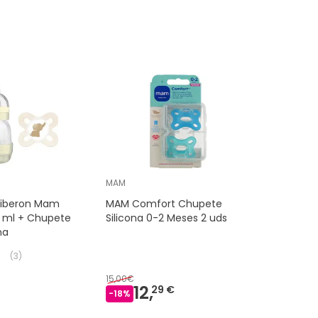
MAM
iberon Mam
MAM Comfort Chupete
0 ml + Chupete
Silicona 0-2 Meses 2 uds
na
(
3
)
15,00€
12,
29 €
-
18
%