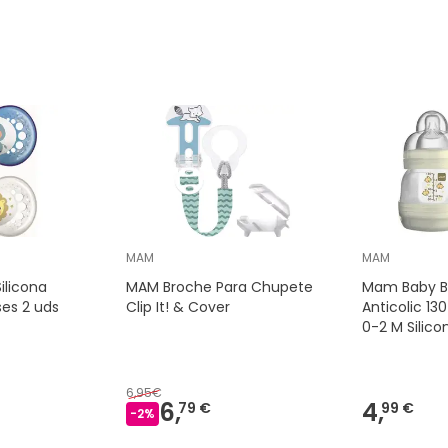
MAM
MAM
licona
MAM Broche Para Chupete
Mam Baby B
ses 2 uds
Clip It! & Cover
Anticolic 13
0-2 M Silico
6,95€
6,
4,
79 €
99 €
-
2
%