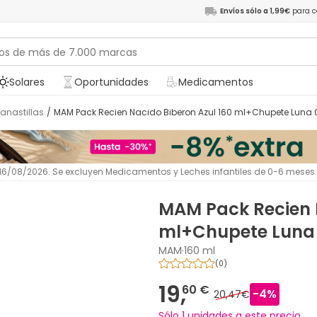
Envíos sólo a 1,99€
para c
Solares
Oportunidades
Medicamentos
Canastillas
/
MAM Pack Recien Nacido Biberon Azul 160 ml+Chupete Luna
l 16/08/2026. Se excluyen Medicamentos y Leches infantiles de 0-6 meses
MAM Pack Recien N
ml+Chupete Luna
MAM
·
160 ml
(
0
)
19,
60 €
-
4
%
20,47€
Sólo 1 unidades a este precio