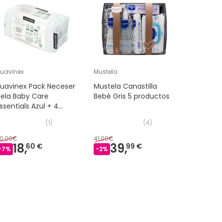
uavinex
Mustela
Mustela
uavinex Pack Neceser
Mustela Canastilla
Mustela 
ela Baby Care
Bebé Gris 5 productos
Higiene I
ssentials Azul + 4
Neceser 
Productos
(
1
)
(
4
)
0,00€
41,00€
18,
39,
32,
60 €
99 €
59 
-
7
%
-
2
%