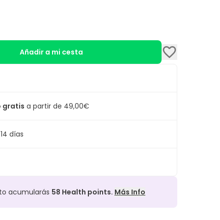
Añadir a mi cesta
 gratis
a partir de 49,00€
14 días
cto acumularás
58
Health points.
Más Info