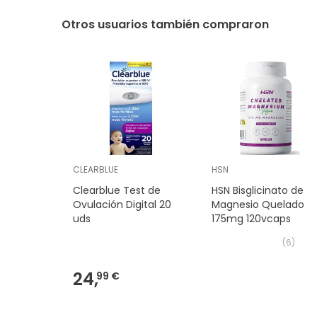
Otros usuarios también compraron
CLEARBLUE
HSN
Clearblue Test de
HSN Bisglicinato de
Ovulación Digital 20
Magnesio Quelado
uds
175mg 120vcaps
(
6
)
24,
99 €