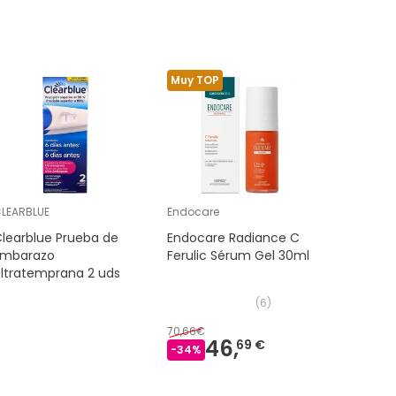
Muy TOP
Muy TOP
LEARBLUE
Endocare
Nutralie
learblue Prueba de
Endocare Radiance C
Nutralie
Embarazo
Ferulic Sérum Gel 30ml
Complex 
ltratemprana 2 uds
y Citrat
(
6
)
70,66€
19,90€
46,
16
69 €
-
34
%
-
15
%