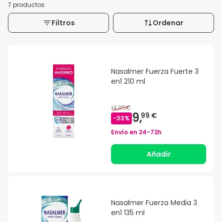
7 productos
Filtros
Ordenar
Nasalmer Fuerza Fuerte 3
en1 210 ml
14,95€
9,
99 €
-
33
%
Envío en
24-72h
Añadir
Nasalmer Fuerza Media 3
en1 135 ml