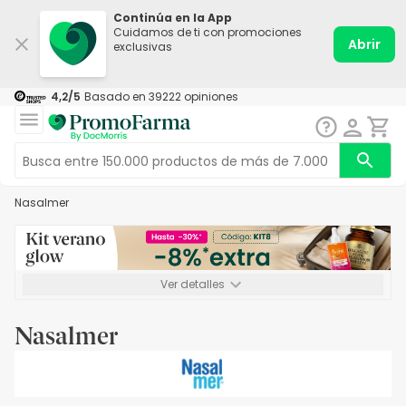
Continúa en la App
Cuidamos de ti con promociones
Abrir
exclusivas
4,2
/5
Basado en
39222
opiniones
Nasalmer
Ver detalles
*-8% a partir de 72€ hasta el 16/08/2026. Se excluyen
Medicamentos y Leches infantiles de 0-6 meses o especiales. No
Nasalmer
acumulable.