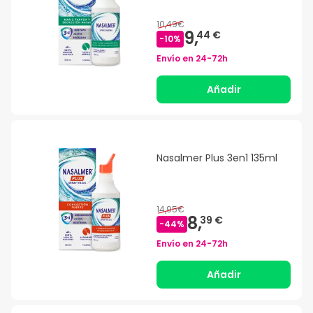
10,49€
9,
44 €
-
10
%
Envío en
24-72h
Añadir
Nasalmer Plus 3en1 135ml
14,95€
8,
39 €
-
44
%
Envío en
24-72h
Añadir