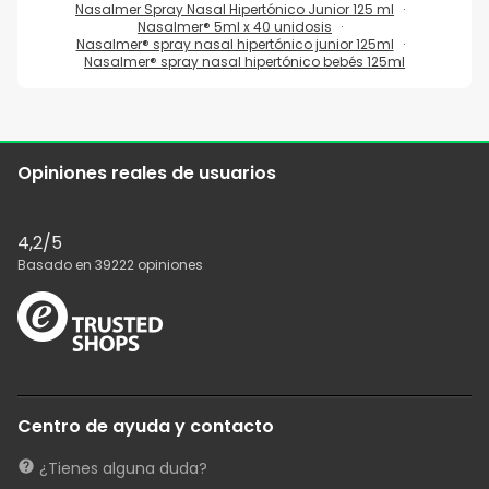
Nasalmer Spray Nasal Hipertónico Junior 125 ml
Nasalmer® 5ml x 40 unidosis
Nasalmer® spray nasal hipertónico junior 125ml
Nasalmer® spray nasal hipertónico bebés 125ml
Opiniones reales de usuarios
4,2
/5
Basado en
39222
opiniones
Centro de ayuda y contacto
¿Tienes alguna duda?