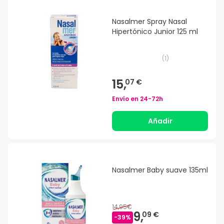
Nasalmer Spray Nasal
Hipertónico Junior 125 ml
(
1
)
15,
07 €
Envío en
24-72h
Añadir
Nasalmer Baby suave 135ml
14,95€
9,
09 €
-
39
%